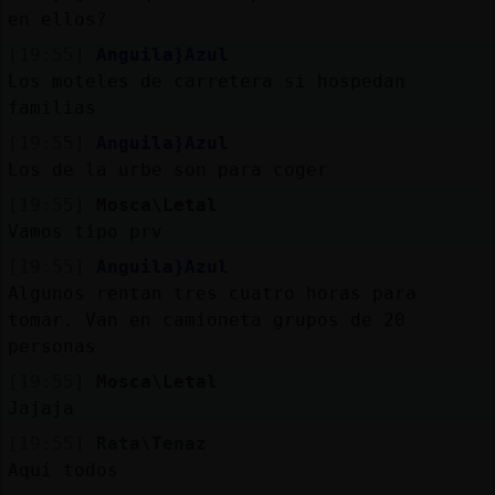
en ellos?
[19:55]
Anguila}Azul
Los moteles de carretera si hospedan
familias
[19:55]
Anguila}Azul
Los de la urbe son para coger
[19:55]
Mosca\Letal
Vamos tipo prv
[19:55]
Anguila}Azul
Algunos rentan tres cuatro horas para
tomar. Van en camioneta grupos de 20
personas
[19:55]
Mosca\Letal
Jajaja
[19:55]
Rata\Tenaz
Aquí todos