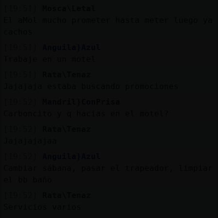
Mis
[19:51]
Mosca\Letal
blogs
El aMol mucho prometer hasta meter luego ya
cachos
[19:51]
Anguila}Azul
Trabaje en un motel
Mis
foros
[19:51]
Rata\Tenaz
Jajajaja estaba buscando promociones
[19:52]
Mandril}ConPrisa
Carboncito y q hacias en el motel?
Registr
un
[19:52]
Rata\Tenaz
canal
Jajajajajaa
[19:52]
Anguila}Azul
Cambiar sábana, pasar el trapeador, limpiar
el bb baño
Más
[19:52]
Rata\Tenaz
gestion
Servicios varios