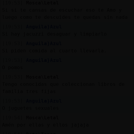
[19:53]
Mosca\Letal
Si si te cansas de escuchar eso te Amo y
luego como te descuides te quedas sin nada
[19:53]
Anguila}Azul
Si hay jacuzzi desaguar y limpiarlo
[19:53]
Anguila}Azul
Si piden comida al cuarto llevarla.
[19:53]
Anguila}Azul
O pomos
[19:53]
Mosca\Letal
Tengo conocidas que coleccionan libros de
familia tres fijas
[19:53]
Anguila}Azul
O juguetes sexuales
[19:54]
Mosca\Letal
Amén por ellas y ellos jajaja