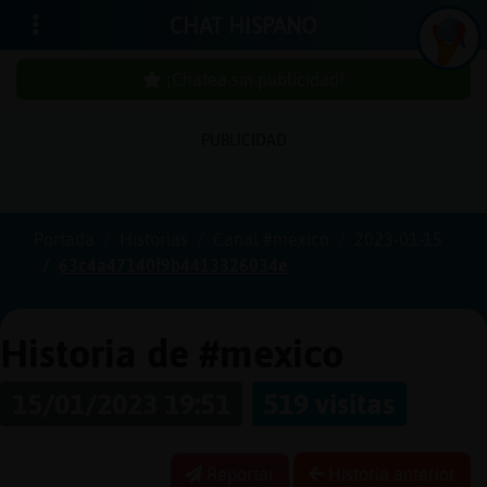
CHAT HISPANO
¡Chatea sin publicidad!
PUBLICIDAD
Iniciar
sesión
Portada
Historias
Canal #mexico
2023-01-15
63c4a47140f9b4413326034e
¡Chatea
sin
publici
Historia de #mexico
15/01/2023 19:51
519 visitas
Crear
una
Reportar
Historia anterior
cuenta