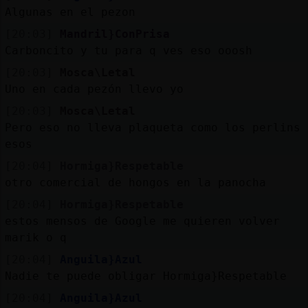
Algunas en el pezon
[20:03]
Mandril}ConPrisa
Carboncito y tu para q ves eso ooosh
[20:03]
Mosca\Letal
Uno en cada pezón llevo yo
[20:03]
Mosca\Letal
Pero eso no lleva plaqueta como los perlins
esos
[20:04]
Hormiga}Respetable
otro comercial de hongos en la panocha
[20:04]
Hormiga}Respetable
estos mensos de Google me quieren volver
marik o q
[20:04]
Anguila}Azul
Nadie te puede obligar Hormiga}Respetable
[20:04]
Anguila}Azul