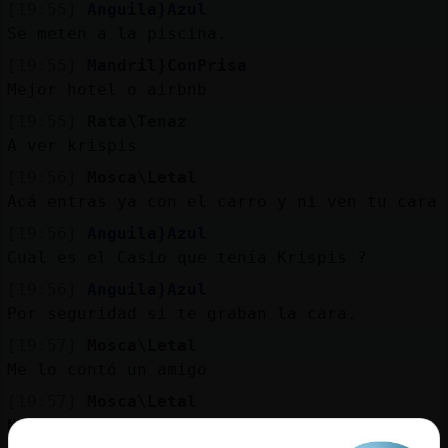
[19:55]
Anguila}Azul
Se meten a la piscina.
[19:55]
Mandril}ConPrisa
Mejor hotel o airbnb
[19:55]
Rata\Tenaz
A ver krispis
[19:56]
Mosca\Letal
Acá entras ya con el carro y ni ven tu cara
[19:56]
Anguila}Azul
Cual es el Casio que tenía Krispis ?
[19:56]
Anguila}Azul
Por seguridad si te graban la cara.
[19:57]
Mosca\Letal
Me lo contó un amigo
[19:57]
Mosca\Letal
Ni se