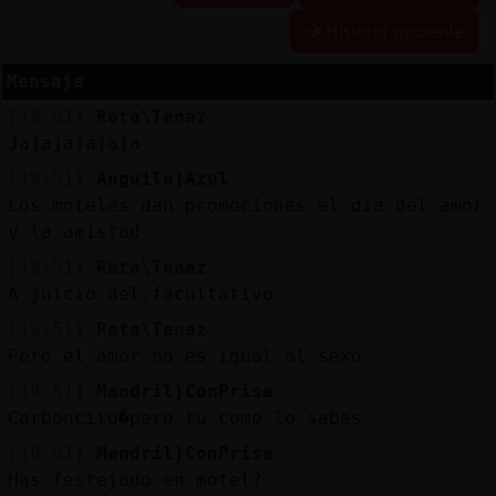
Historia siguiente
Mensaje
Reserva
[19:51]
Rata\Tenaz
alias
Jajajajajaja
[19:51]
Anguila}Azul
Los moteles dan promociones el día del amor
Actuali
y la amistad
contras
[19:51]
Rata\Tenaz
A juicio del.facultativo
[19:51]
Rata\Tenaz
Actuali
Pero el amor no es igual al sexo
IP
[19:51]
Mandril}ConPrisa
virtual
Carboncito�pero tu como lo sabes
[19:51]
Mandril}ConPrisa
Has festejado en motel?