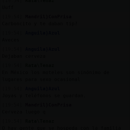
[19:54]
Rata\Tenaz
Uuff
[19:54]
Mandril}ConPrisa
Carboncito y te daban tip?
[19:54]
Anguila}Azul
Aveces
[19:54]
Anguila}Azul
Dejaban cerveza
[19:54]
Rata\Tenaz
En México los moteles son sinónimo de
lugares para sexo ocasional
[19:54]
Anguila}Azul
Joyas y teléfonos se guardan.
[19:54]
Mandril}ConPrisa
Cerveza luego q
[19:54]
Rata\Tenaz
O hay gente que se hospeda con la familia