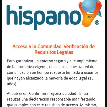
[19:57]
Anguila}Azul
En la entrada cuando te dan el número de
cuarto
[19:57]
Hormiga}Respetable
por qué San tanta comercial de hongos en
las panochas de las viejas?
[19:57]
Anguila}Azul
Acceso a la Comunidad: Verificación de
Sobretodo por las nuevas normas de evitar
Requisitos Legales
violencia contra la mujer
[19:57]
Mosca\Letal
Para garantizar un entorno seguro y el cumplimiento
Son reservas con antelación
de la normativa vigente, el acceso a nuestra red de
comunicación en tiempo real está limitado a usuarios
[19:57]
Anguila}Azul
que hayan alcanzado la mayoría de edad legal (18
Aveces ingresan a menores.
años).
[19:58]
Anguila}Azul
Por el pH Hormiga}Respetable
Al pulsar en 'Confirmar mayoría de edad - Entrar',
realizas una declaración responsable manifestando
[19:58]
Mosca\Letal
que cumples con este requisito de acceso. Asimismo,
Es decir tienes que llevar el recalenton si