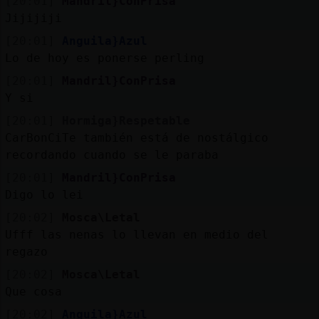
[20:01]
Mandril}ConPrisa
Jijijiji
[20:01]
Anguila}Azul
Lo de hoy es ponerse perling
[20:01]
Mandril}ConPrisa
Y si
[20:01]
Hormiga}Respetable
CarBonCiTe también está de nostálgico
recordando cuando se le paraba
[20:01]
Mandril}ConPrisa
Digo lo lei
[20:02]
Mosca\Letal
Ufff las nenas lo llevan en medio del
regazo
[20:02]
Mosca\Letal
Que cosa
[20:02]
Anguila}Azul