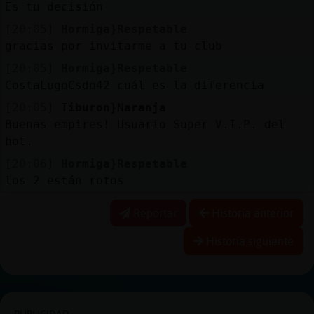
Es tu decisión
[20:05]
Hormiga}Respetable
gracias por invitarme a tu club
[20:05]
Hormiga}Respetable
CostaLugoCsdo42 cuál es la diferencia
[20:05]
Tiburon}Naranja
Buenas empires! Usuario Super V.I.P. del
bot.
[20:06]
Hormiga}Respetable
los 2 están rotos
Reportar
Historia anterior
Historia siguiente