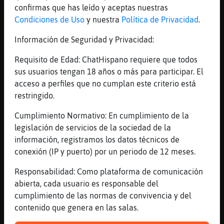
confirmas que has leído y aceptas nuestras
no pues pastilla azul
Condiciones de Uso
y nuestra
Política de Privacidad
.
[19:58]
Mosca\Letal
Yo lo que me dice mi amigo
Información de Seguridad y Privacidad:
[19:58]
Anguila}Azul
Requisito de Edad: ChatHispano requiere que todos
Aquí usan cocaína o ultra
sus usuarios tengan 18 años o más para participar. El
[19:58]
Hormiga}Respetable
acceso a perfiles que no cumplan este criterio está
me refiero. es normal que las viejas tenga
restringido.
en conio lleno de hongos o q merdas
Cumplimiento Normativo: En cumplimiento de la
[19:59]
Anguila}Azul
legislación de servicios de la sociedad de la
Pues es un área genital
información, registramos los datos técnicos de
[19:59]
Mosca\Letal
conexión (IP y puerto) por un periodo de 12 meses.
Bueno allá la cocaína es buena acá ni llega
Responsabilidad: Como plataforma de comunicación
a un 65%
abierta, cada usuario es responsable del
[19:59]
Anguila}Azul
cumplimiento de las normas de convivencia y del
Mientras que no te lo metas en la boca si
contenido que genera en las salas.
te da asco Hormiga}Respetable