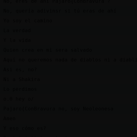
z
No, eres de ahi Pajaro{ConBravura ?
a
No, quería adivinsr si tú eras de ahí
n
Yo soy el camino
n
La verdad
n
Y la vida
z
Quien crea en mi sera salvado
n
Aquí no queremos nada de diablos ni a diabl
z
Asi es, no?
n
Ni a Shakira
a
Lo perdimos
e
o.0 hey o/
z
Pajaro{ConBravura no, soy Neoleonesa
n
Amen
a
Y eso cómo es?