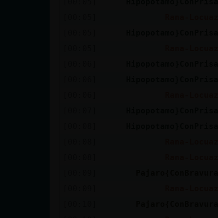
[00:05]
Hipopotamo}ConPris
cuenta
[00:05]
Rana-Locua
[00:05]
Hipopotamo}ConPris
[00:05]
Rana-Locua
Reservar
[00:06]
Hipopotamo}ConPris
alias
[00:06]
Hipopotamo}ConPris
[00:06]
Rana-Locua
Actualizar
[00:07]
Hipopotamo}ConPris
contraseña
[00:08]
Hipopotamo}ConPris
[00:08]
Rana-Locua
[00:08]
Rana-Locua
Actualizar
[00:09]
Pajaro{ConBravur
IP virtual
[00:09]
Rana-Locua
[00:10]
Pajaro{ConBravur