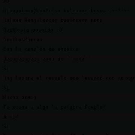
a
XD
z
Hipopotamo}ConPrisa holaaaaa besos :******
a
Holaaa Rana-Locuaz besitosss nena
z
Qui鮠esta poseido :O
a
Grillo\Marron
a
Con la canción de shakira
z
Jajajajajaja anda de ''moda''
a
Sí
a
Una locura el revuelo que levantó con su ca
z
Si
z
Mucho drama
a
Te suena a algo la palabra Puebla?
z
A mi?
a
Sí