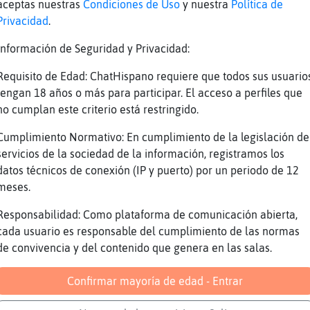
aceptas nuestras
Condiciones de Uso
y nuestra
Política de
z
No s�
Privacidad
.
z
Olvide el comando XD
Información de Seguridad y Privacidad:
e
Cuando tengas duda pregunta a Ricky
Requisito de Edad: ChatHispano requiere que todos sus usuario
e
Have you ever seen Pajaro{ConBravura
tengan 18 años o más para participar. El acceso a perfiles que
CaballitoDeMarFuerte, si no puedes ver a Pa
no cumplan este criterio está restringido.
a
aqui es que estas ciego. ^_^
Cumplimiento Normativo: En cumplimiento de la legislación de
e
XD
servicios de la sociedad de la información, registramos los
z
Jajajajajajaja
datos técnicos de conexión (IP y puerto) por un periodo de 12
meses.
e
jajsjaja
n
No nombren a AnikasVille
Responsabilidad: Como plataforma de comunicación abierta,
cada usuario es responsable del cumplimiento de las normas
n
Todo el tiempo está trabajando
de convivencia y del contenido que genera en las salas.
n
La distraen.
z
Grillo\Marron error de tabulador
Confirmar mayoría de edad - Entrar
e
Have you ever seen Elektra