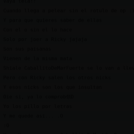
n
Vaya tela!!
e
Cuando llega a pelear sin el rotulo de op :
z
Y para que quieres saber de ellas
n
Con el o sin el lo hace
e
Solo por joer a Ricky jajaja
n
Son sus paisanas
n
Vienen de la misma mata
z
Shiale CaballitoDeMarFuerte se lo van a lle
e
Pero con Ricky salen los otros nicks
e
Y esos nicks son los que insultan
z
Oie si, ya lo comprob領D
e
Yo los pillo por letras
z
Y me quede asi... .O
z
:O