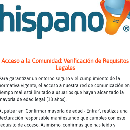
e
Hey aliade! me dio covid casi muri
e
No será Iraldei o.0
z
AnikasVille no creo, ya se hubiera identifi
e
No soy 3lla … soy la prima XD
z
Era CaballitoDeMarFuerte XD
e
XD
z
AnikasVille sorry!!
Acceso a la Comunidad: Verificación de Requisitos
e
Menso Pajaro{ConBravura feliz año !
Legales
z
Jajajajaja que oso!!
Para garantizar un entorno seguro y el cumplimiento de la
e
jajajaja
normativa vigente, el acceso a nuestra red de comunicación en
tiempo real está limitado a usuarios que hayan alcanzado la
Recuerdas el nick del que hablabamos hace d
z
mayoría de edad legal (18 años).
CaballitoDeMarFuerte ?
e
Estoy ?
Al pulsar en 'Confirmar mayoría de edad - Entrar', realizas una
declaración responsable manifestando que cumples con este
e
Siii Natsu ! volvió?
requisito de acceso. Asimismo, confirmas que has leído y
e
Preguntale a Ricky