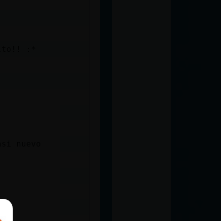
lto!! :*
asi nuevo