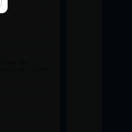
ultima vez
os (12.01. 22:09)
D