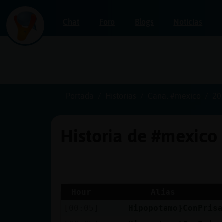
Chat
Foro
Blogs
Noticias
Iniciar
sesión
Portada
Historias
Canal #mexico
20
Historia de #mexico
¡Chatea
sin
publicidad!
Hour
Alias
[00:05]
Hipopotamo}ConPris
Crear
una