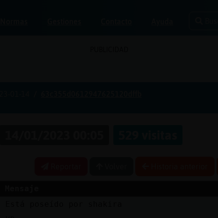
Bus
Normas
Gestiones
Contacto
Ayuda
PUBLICIDAD
23-01-14
63c355d0612947625120dffb
14/01/2023 00:05
529 visitas
Reportar
Volver
Historia anterior
Mensaje
a
Está poseído por shakira