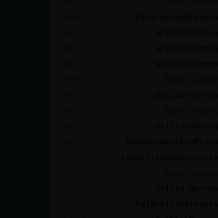
[00:10]
Rana-Locua
Mis blogs
[00:11]
Pajaro{ConBravur
[00:11]
Grillo\Marro
Mis foros
[00:11]
Grillo\Marro
[00:11]
Grillo\Marro
[00:11]
Rana-Locua
Registrar
[00:11]
Grillo\Marro
un canal
[00:11]
Rana-Locua
[00:11]
Grillo\Marro
[00:11]
Hipopotamo}ConPris
Más
[00:12]
CaballitoDeMarFuert
gestiones
[00:12]
Rana-Locua
[00:12]
Grillo\Marro
[00:12]
Pajaro{ConBravur