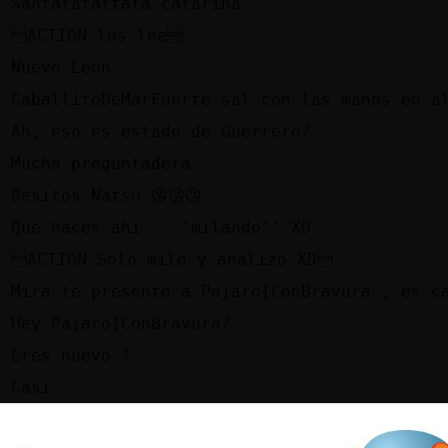
n
Santatatattata catarina
e
ACTION los lee
z
Nuevo Leon
z
CaballitoDeMarFuerte sal con las manos en a
a
Ah, eso es estado de Guerrero?
n
Mucha preguntadera
e
Besitos Natsu 😘😘😘
z
Que haces ahi ..''milando'' XD
e
ACTION Solo milo y analizo XD
z
Mira te presento a Pajaro{ConBravura , es c
e
Hey Pajaro{ConBravura?
e
Eres nuevo ?
z
Casi
a
CaballitoDeMarFuerte, popeye