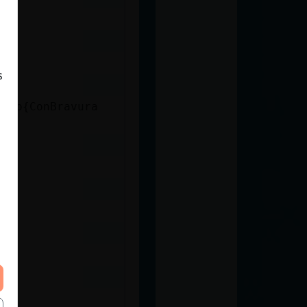
s
jaro{ConBravura