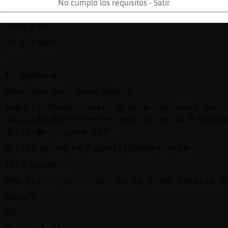
No cumplo los requisitos - Salir
z
Ya pedi disculpas :(
n
Está bien
n
Te perdono
e
:/
z
No aparece?
e
Have you ever seen diabla
CaballitoDeMarFuerte, Diabla fue visto por 
a
saliendo de ********* hace 19 horas 9 minut
diciendo "Signed off".
z
Y ella quien es CaballitoDeMarFuerte
n
Ella misma
e
Hmm seguro tabulo mal es la mesma cacatúa x
z
Vaya!!
e
XD