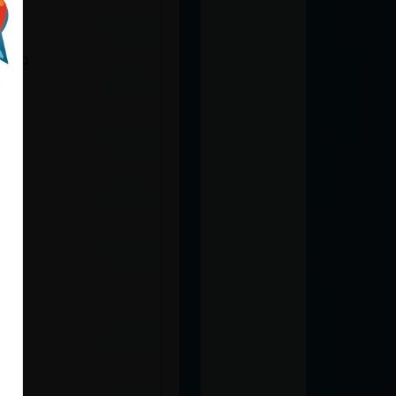
cado
ias