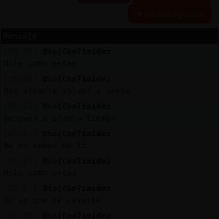
Historia siguiente
Mensaje
Reserva
[00:26]
Oso{ConTimidez
alias
Hola como estas
[00:26]
Oso{ConTimidez
Que alegria volver a verte
Actuali
[00:27]
Oso{ConTimidez
contras
Despues d etanto tiempo
[00:27]
Oso{ConTimidez
De no saber de ti
Actuali
[00:27]
Oso{ConTimidez
IP
Hola como estas
virtual
[00:27]
Oso{ConTimidez
Yo se que te casaste
[00:28]
Oso{ConTimidez