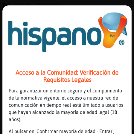
Mis
Tmb que me olvidaste
blogs
[00:28]
Oso{ConTimidez
Y que eres muy feliz
[00:29]
HormigaBreve
Mis
Dime donde estabas este tiempo
foros
[00:29]
HormigaBreve
Llegas como el aire
[00:29]
Oso{ConTimidez
Registr
Acceso a la Comunidad: Verificación de
Travagando
un
Requisitos Legales
[00:29]
HormigaBreve
canal
Desatando mis dias
Para garantizar un entorno seguro y el cumplimiento
de la normativa vigente, el acceso a nuestra red de
[00:29]
HormigaBreve
comunicación en tiempo real está limitado a usuarios
Anda y hazme un hueco en tu corazón
que hayan alcanzado la mayoría de edad legal (18
Más
[00:30]
Oso{ConTimidez
años).
gestion
Ora, pense me decias a mi XD
Al pulsar en 'Confirmar mayoría de edad - Entrar',
[00:30]
HormigaBreve