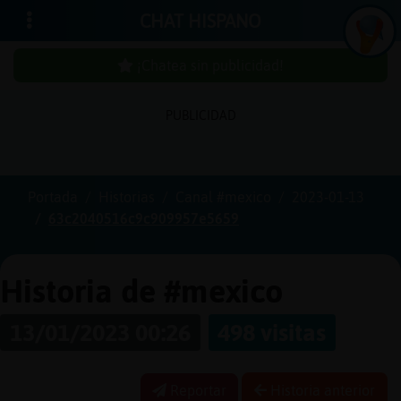
CHAT HISPANO
¡Chatea sin publicidad!
PUBLICIDAD
Iniciar
sesión
Portada
Historias
Canal #mexico
2023-01-13
63c2040516c9c909957e5659
¡Chatea
sin
publici
Historia de #mexico
13/01/2023 00:26
498 visitas
Crear
una
Reportar
Historia anterior
cuenta