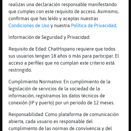
realizas una declaración responsable manifestando
Lo he sentido sin más lo he sentido
que cumples con este requisito de acceso. Asimismo,
[00:30]
HormigaBreve
confirmas que has leído y aceptas nuestras
Los rebujitos
Condiciones de Uso
y nuestra
Política de Privacidad
.
[00:30]
HormigaBreve
Información de Seguridad y Privacidad:
Lo he sentido
[00:30]
Oso{ConTimidez
Requisito de Edad: ChatHispano requiere que todos
Hola al de pv.
sus usuarios tengan 18 años o más para participar. El
acceso a perfiles que no cumplan este criterio está
[00:30]
Oso{ConTimidez
restringido.
Ajam
[00:31]
HormigaBreve
Cumplimiento Normativo: En cumplimiento de la
Abriendo ventanas dando amor
legislación de servicios de la sociedad de la
información, registramos los datos técnicos de
[00:31]
HormigaBreve
conexión (IP y puerto) por un periodo de 12 meses.
Eres sabor y yo tu luz
Responsabilidad: Como plataforma de comunicación
Reportar
Historia anterior
abierta, cada usuario es responsable del
cumplimiento de las normas de convivencia y del
Historia siguiente