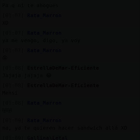
Mis
Pa q ni te ahogues
blogs
[01:07]
Rata_Marron
XD
[01:07]
Rata_Marron
Mis
ya me vengo, digo, ya voy
foros
[01:07]
Rata_Marron
🤪
[01:08]
EstrellaDeMar-Eficiente
Registr
Jajaja jajaja 😂
un
[01:08]
EstrellaDeMar-Eficiente
canal
Mensi
[01:08]
Rata_Marron
🤣🤣
Más
[01:09]
Rata_Marron
gestion
ma, ya te quieren hacer sandwich allá XD
[01:09]
Gallina\Letal