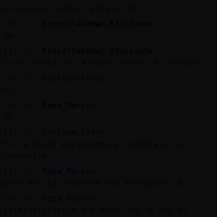
no quiero cambiar pañales XD
[01:17]
EstrellaDeMar-Eficiente
Ja
[01:17]
EstrellaDeMar-Eficiente
Yo te hacia en la alberca con la conejita
[01:17]
Gallina\Letal
xD
[01:18]
Rata_Marron
XD
[01:18]
Gallina\Letal
Yo la hacía encanjando el diente a la
zanahoria
[01:18]
Rata_Marron
pero era la conejita con flotadores ma
[01:18]
Rata_Marron
jejejjejjejejje que pasó, yo le voy al