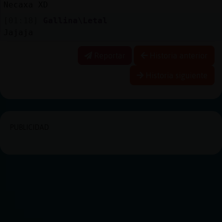
Necaxa XD
[01:18]
Gallina\Letal
Jajaja
Reportar
Historia anterior
Historia siguiente
PUBLICIDAD