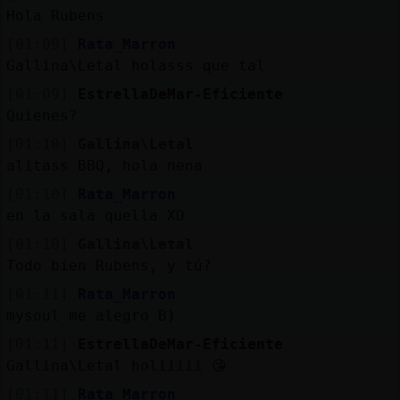
Hola Rubens
[01:09]
Rata_Marron
Gallina\Letal holasss que tal
[01:09]
EstrellaDeMar-Eficiente
Quienes?
[01:10]
Gallina\Letal
alitass BBQ, hola nena
[01:10]
Rata_Marron
en la sala quella XD
[01:10]
Gallina\Letal
Todo bien Rubens, y tú?
[01:11]
Rata_Marron
mysoul me alegro B)
[01:11]
EstrellaDeMar-Eficiente
Gallina\Letal holiiiii 😘
[01:11]
Rata_Marron