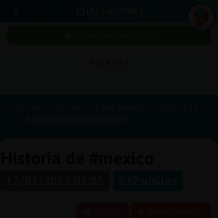
CHAT HISPANO
¡Chatea sin publicidad!
PUBLICIDAD
Iniciar
sesión
Portada
Historias
Canal #mexico
2023-01-12
63c0b20e6c07ff0075008097
¡Chatea
sin
publici
Historia de #mexico
12/01/2023 01:05
632 visitas
Crear
una
Reportar
Historia anterior
cuenta