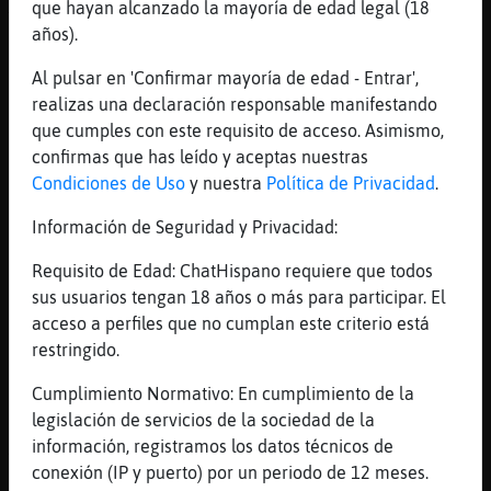
que hayan alcanzado la mayoría de edad legal (18
Te hablan Rubens
años).
[01:13]
Gallina\Letal
Al pulsar en 'Confirmar mayoría de edad - Entrar',
Zahanorias para la conejita…
realizas una declaración responsable manifestando
[01:14]
Rata_Marron
que cumples con este requisito de acceso. Asimismo,
jejjejejjej perdón me ocupe
confirmas que has leído y aceptas nuestras
[01:14]
Rata_Marron
Condiciones de Uso
y nuestra
Política de Privacidad
.
quien me llama?
Información de Seguridad y Privacidad:
[01:14]
Gallina\Letal
Una coneja xD
Requisito de Edad: ChatHispano requiere que todos
sus usuarios tengan 18 años o más para participar. El
[01:14]
Rata_Marron
acceso a perfiles que no cumplan este criterio está
ahhh, es una bebé XD
restringido.
[01:14]
EstrellaDeMar-Eficiente
Ja
Cumplimiento Normativo: En cumplimiento de la
legislación de servicios de la sociedad de la
[01:15]
EstrellaDeMar-Eficiente
información, registramos los datos técnicos de
Aguas que las conejas
conexión (IP y puerto) por un periodo de 12 meses.
[01:15]
EstrellaDeMar-Eficiente