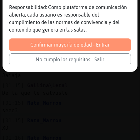
Se preñan rápido
Responsabilidad: Como plataforma de comunicación
abierta, cada usuario es responsable del
[01:15]
Rata_Marron
cumplimiento de las normas de convivencia y del
jejejejjeejjejjeje
contenido que genera en las salas.
[01:15]
EstrellaDeMar-Eficiente
Y tienen un chingo de conejitos
Confirmar mayoría de edad - Entrar
[01:15]
Rata_Marron
ya se fué fiuu Xd
No cumplo los requisitos - Salir
[01:15]
Gallina\Letal
Jajaja
[01:15]
Gallina\Letal
De la que te salvaste
[01:15]
Rata_Marron
seee3
[01:15]
Rata_Marron
XD
[01:16]
Rata_Marron