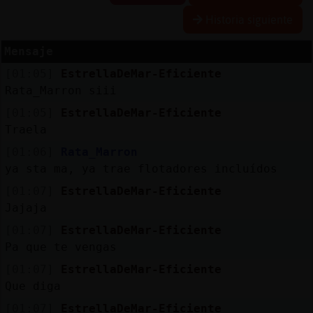
Historia siguiente
Mensaje
Reserva
[01:05]
EstrellaDeMar-Eficiente
alias
Rata_Marron siii
[01:05]
EstrellaDeMar-Eficiente
Traela
Actuali
[01:06]
Rata_Marron
contras
ya sta ma, ya trae flotadores incluídos
[01:07]
EstrellaDeMar-Eficiente
Jajaja
Actuali
[01:07]
EstrellaDeMar-Eficiente
IP
Pa que te vengas
virtual
[01:07]
EstrellaDeMar-Eficiente
Que diga
[01:07]
EstrellaDeMar-Eficiente