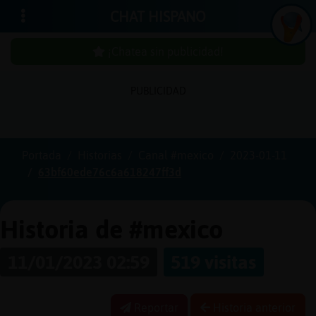
CHAT HISPANO
¡Chatea sin publicidad!
PUBLICIDAD
Iniciar
sesión
Portada
Historias
Canal #mexico
2023-01-11
63bf60ede76c6a618247ff3d
¡Chatea
sin
publici
Historia de #mexico
11/01/2023 02:59
519 visitas
Crear
una
Reportar
Historia anterior
cuenta