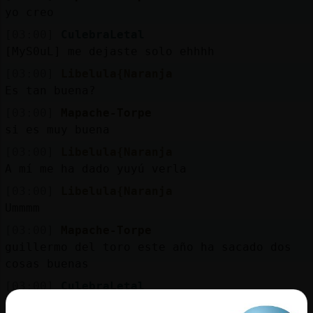
Mis
yo creo
blogs
[03:00]
CulebraLetal
[MyS0uL] me dejaste solo ehhhh
[03:00]
Libelula{Naranja
Mis
Es tan buena?
foros
[03:00]
Mapache-Torpe
si es muy buena
[03:00]
Libelula{Naranja
Registr
A mí me ha dado yuyú verla
un
[03:00]
Libelula{Naranja
canal
Ummmm
[03:00]
Mapache-Torpe
guillermo del toro este año ha sacado dos
cosas buenas
Más
gestion
[03:00]
CulebraLetal
[MyS0uL] ya estaba escribiendo la decima