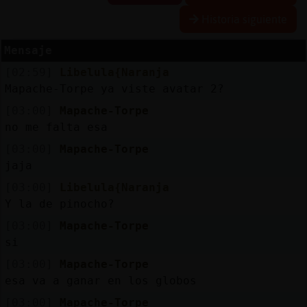
Historia siguiente
Mensaje
Reserva
[02:59]
Libelula{Naranja
alias
Mapache-Torpe ya viste avatar 2?
[03:00]
Mapache-Torpe
no me falta esa
Actuali
[03:00]
Mapache-Torpe
contras
jaja
[03:00]
Libelula{Naranja
Y la de pinocho?
Actuali
[03:00]
Mapache-Torpe
IP
si
virtual
[03:00]
Mapache-Torpe
esa va a ganar en los globos
[03:00]
Mapache-Torpe