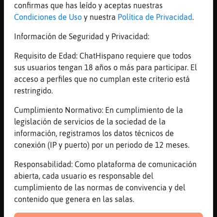
[03:01]
Libelula{Naranja
confirmas que has leído y aceptas nuestras
Para dormir
Condiciones de Uso
y nuestra
Política de Privacidad
.
[03:01]
Mapache-Torpe
Información de Seguridad y Privacidad:
te gustara
Requisito de Edad: ChatHispano requiere que todos
[03:01]
Libelula{Naranja
sus usuarios tengan 18 años o más para participar. El
Ojalá
acceso a perfiles que no cumplan este criterio está
[03:02]
Mapache-Torpe
restringido.
avatar es lo mismo pero en distinto lugar
Cumplimiento Normativo: En cumplimiento de la
[03:02]
Mapache-Torpe
legislación de servicios de la sociedad de la
tienes que ver the inocent
información, registramos los datos técnicos de
[03:02]
Mapache-Torpe
conexión (IP y puerto) por un periodo de 12 meses.
asta los huesos
Responsabilidad: Como plataforma de comunicación
[03:03]
Libelula{Naranja
abierta, cada usuario es responsable del
Pero leí a alguien que dijo que la 1 no
cumplimiento de las normas de convivencia y del
tiene nada que ver con la 2
contenido que genera en las salas.
[03:03]
Mapache-Torpe