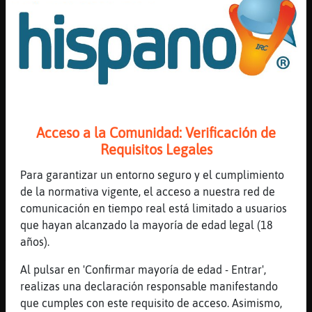
linea
[03:00]
Mapache-Torpe
la serie y la peli
[03:01]
Libelula{Naranja
Me dijeron que es muy diferente a la
tradicional
[03:01]
Mapache-Torpe
Acceso a la Comunidad: Verificación de
si es mas oscura
Requisitos Legales
[03:01]
Mapache-Torpe
Para garantizar un entorno seguro y el cumplimiento
mas para adultos
de la normativa vigente, el acceso a nuestra red de
[03:01]
Libelula{Naranja
comunicación en tiempo real está limitado a usuarios
La serie no la he terminado
que hayan alcanzado la mayoría de edad legal (18
[03:01]
Libelula{Naranja
años).
Ahmmm a ver si la veo esta noche
Al pulsar en 'Confirmar mayoría de edad - Entrar',
[03:01]
Mapache-Torpe
realizas una declaración responsable manifestando
si si
que cumples con este requisito de acceso. Asimismo,