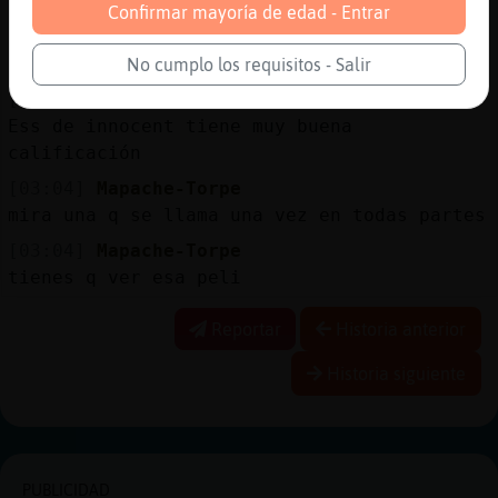
es lo mismo pero bajo el mar
Confirmar mayoría de edad - Entrar
[03:03]
Mapache-Torpe
y los hijos de ellos
No cumplo los requisitos - Salir
[03:04]
Libelula{Naranja
Ess de innocent tiene muy buena
calificación
[03:04]
Mapache-Torpe
mira una q se llama una vez en todas partes
[03:04]
Mapache-Torpe
tienes q ver esa peli
Reportar
Historia anterior
Historia siguiente
PUBLICIDAD