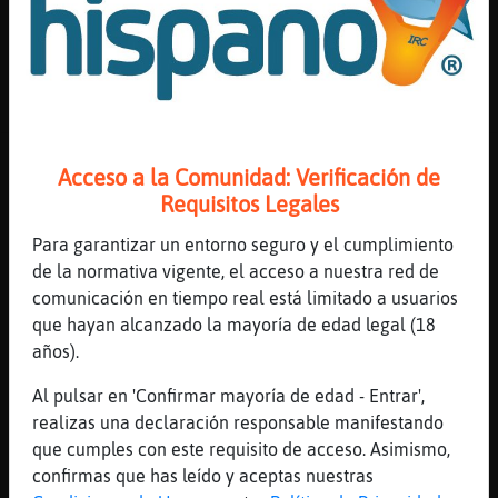
PanteraFuerte
: de Espa�a?
...
25 líneas de 2 usuarios
782 visitas
-1 puntos
Canal #mexico
-
02/12/2022 05:22
Acceso a la Comunidad: Verificación de
Requisitos Legales
RataConPrisa
: prestame tu camita
Para garantizar un entorno seguro y el cumplimiento
alitass para dormi contigo mami
de la normativa vigente, el acceso a nuestra red de
Oveja{Paciente
:
comunicación en tiempo real está limitado a usuarios
https://www.youtube.com/watch?
que hayan alcanzado la mayoría de edad legal (18
v=dAAAOBV3uB4 3:51
años).
Jirafa}Azul
: Viva mexico
Jirafa}Azul
: Vivaa
Al pulsar en 'Confirmar mayoría de edad - Entrar',
Flamenco-Tenaz
: RataConPrisa vente
realizas una declaración responsable manifestando
...
que cumples con este requisito de acceso. Asimismo,
confirmas que has leído y aceptas nuestras
110 líneas de 4 usuarios
880 visitas
19 puntos