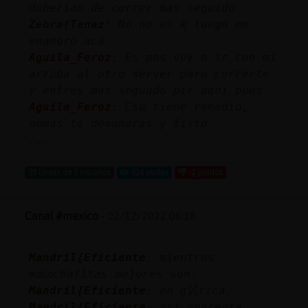
deberian de correr mas seguido
Zebra{Tenaz
: No no es k luego me
enamoró acá
Aguila_Feroz
: Es mas voy a ir con mi
arroba al otro server para correrte
y entres mas seguudo pir aqui pues
Aguila_Feroz
: Eso tiene remedio,
nomas te desamoras y listo
...
35 líneas de 3 usuarios
824 visitas
-2 puntos
Canal #mexico
-
02/12/2022 06:18
Mandril{Eficiente
: mientras
mೠchafitas mejores son.
Mandril{Eficiente
: en g讥tica.
Mandril{Eficiente
: asi aparenta