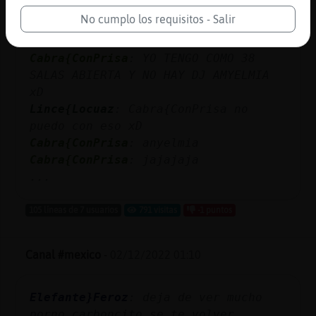
Cocodrilo\ConInquietud
: Avisando a
No cumplo los requisitos - Salir
Cabra{ConPrisa de que no use
mayúsculas. [1]
Cabra{ConPrisa
: YO TENGO COMO 38
SALAS ABIERTA Y NO HAY DJ AMYELMIA
xD
Lince{Locuaz
: Cabra{ConPrisa no
puedo con eso xD
Cabra{ConPrisa
: anyelmia
Cabra{ConPrisa
: jajajaja
...
105 líneas de 7 usuarios
791 visitas
-1 puntos
Canal #mexico
-
02/12/2022 01:10
Elefante}Feroz
: deja de ver mucho
porno carboncito se te volver