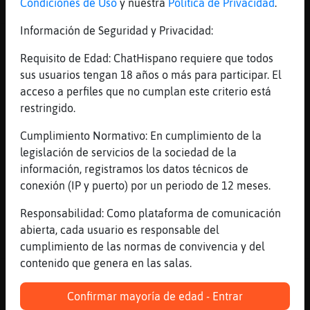
Condiciones de Uso
y nuestra
Política de Privacidad
.
Información de Seguridad y Privacidad:
Canal #mexico
-
02/12/2022 02:48
Requisito de Edad: ChatHispano requiere que todos
sus usuarios tengan 18 años o más para participar. El
Ardilla_Agil
: 0.o ignore 5
acceso a perfiles que no cumplan este criterio está
Ardilla_Agil
: 🌼🌼🌼
restringido.
MapacheFuerte
: Carboncito no pv
señora muy amable por su parte pero
Cumplimiento Normativo: En cumplimiento de la
no acepto pv de usted ni de nadie
legislación de servicios de la sociedad de la
Ardilla_Agil
: XD
información, registramos los datos técnicos de
Ardilla_Agil
: Hey SweetSide
conexión (IP y puerto) por un periodo de 12 meses.
...
Responsabilidad: Como plataforma de comunicación
abierta, cada usuario es responsable del
897 líneas de 22 usuarios
984 visitas
16 puntos
cumplimiento de las normas de convivencia y del
contenido que genera en las salas.
Canal #mexico
-
02/12/2022 02:25
Confirmar mayoría de edad - Entrar