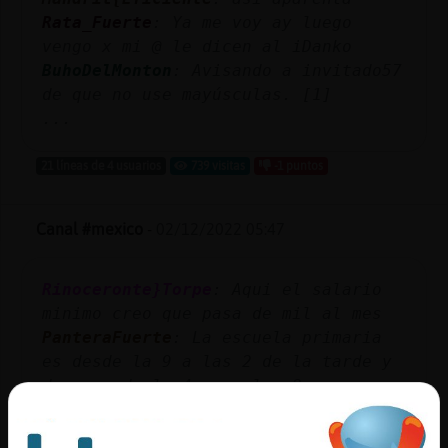
Rata_Fuerte
: Ya me voy ay luego
vengo x mi @ le dicen al iDanko
BuhoDelMonton
: Avisando a invitado57
de que no use mayúsculas. [1]
...
21 líneas de 4 usuarios
739 visitas
-1 puntos
Canal #mexico
-
02/12/2022 05:47
Rinoceronte}Torpe
: Aqui el salario
minimo creo que pasa de mil al mes
PanteraFuerte
: La escuela primaria
es desde la 9 a las 2 de la tarde y
despues de la 4 pm a las 8 pm.
PanteraFuerte
: de d򮤥 eres?
Rinoceronte}Torpe
: Españolo