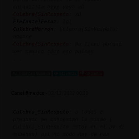
chiquitita ayyy yaya xD
Culebra{SinRespeto
: xD
Elefante}Feroz
: lol
CulebraMarron
: Culebra{SinRespeto:
hombre
Culebra{SinRespeto
: No tiene porqué
ser mexico cómo eso países
...
93 líneas de 6 usuarios
841 visitas
-19 puntos
Canal #mexico
-
02/12/2022 00:30
Culebra_SinRespeto
: a todas q
pregunto me contestan lo mismo (
Culebra_SinRespeto estoy en el pv de
rubenss) asi ni modo hay de naa