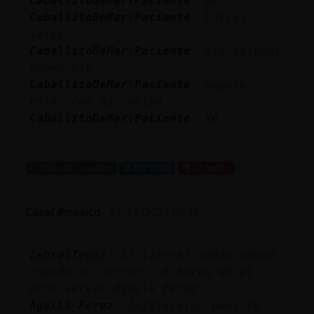
CaballitoDeMar\Paciente
: O0
Mis
CaballitoDeMar\Paciente
: Entras
blogs
sales
CaballitoDeMar\Paciente
: Sin saludar
ruben_mty
CaballitoDeMar\Paciente
: Seguro
Mis
estas con marcacion
foros
CaballitoDeMar\Paciente
: Xd
...
Registr
41 líneas de 3 usuarios
837 visitas
-16 puntos
un
canal
Canal #mexico
-
02/12/2022 06:38
Zebra{Tenaz
: Si literal nomás vengo
Más
cuando me corren x 6 horas de el
gestion
otro server Aguila_Feroz
Aguila_Feroz
: Jajajajaja, pues te