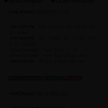
Las que más gustan
Las que más disgustan
Canal #mexico
-
02/12/2022 23:11
Reserva
ZebraTorpe
: Una gatita que le gusta
alias
el mambo
ZebraTorpe
: Con todos los malos sale
a bellakiar
Actuali
Lince\Locuaz
: Hey sala !! o/
contras
Lince\Locuaz
: Hey ZebraTorpe bbq
ZebraTorpe
: 🤪 hey Lince\Locuaz
...
Actuali
167 líneas de 6 usuarios
966 visitas
-12 puntos
IP
virtual
Canal #mexico
-
02/12/2022 15:36