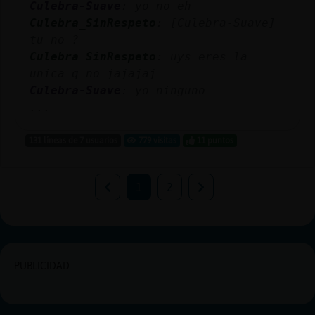
Culebra-Suave
: yo no eh
Culebra_SinRespeto
: [Culebra-Suave]
tu no ?
Culebra_SinRespeto
: uys eres la
unica q no jajajaj
Culebra-Suave
: yo ninguno
...
131 líneas de 7 usuarios
779 visitas
11 puntos
1
2
PUBLICIDAD