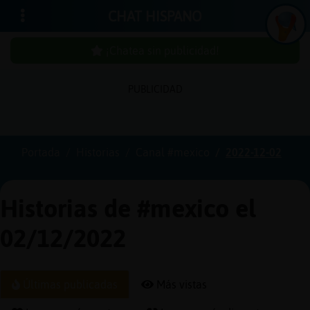
CHAT HISPANO
¡Chatea sin publicidad!
PUBLICIDAD
Iniciar
sesión
Portada
Historias
Canal #mexico
2022-12-02
¡Chatea
sin
Historias de #mexico el
publici
02/12/2022
Crear
Últimas publicadas
Más vistas
una
cuenta