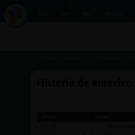
Chat
Foro
Blogs
Noticias
Iniciar
sesión
Portada
Historias
Canal #mexico
20
Historia de #mexico
¡Chatea
sin
publicidad!
Hour
Alias
[06:18]
Perro}De
Crear
una