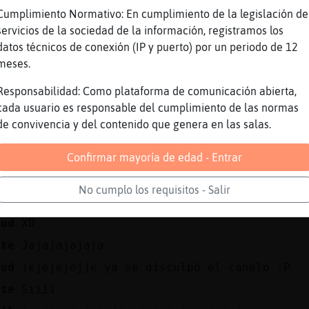
nte
Los 3 partidos los hubieran jugado como h
Cumplimiento Normativo: En cumplimiento de la legislación de
nte
Valen riata
servicios de la sociedad de la información, registramos los
datos técnicos de conexión (IP y puerto) por un periodo de 12
tud
igual no valieron queso
meses.
nte
Lo bueno es que yo le he apostado a Argen
Responsabilidad: Como plataforma de comunicación abierta,
nte
😝😝😝
cada usuario es responsable del cumplimiento de las normas
tud
la única esperanza es que gane Brasil
de convivencia y del contenido que genera en las salas.
bil
si :/
Confirmar mayoría de edad - Entrar
La única esperanza es que el Messi le rom
nte
Canelo
No cumplo los requisitos - Salir
nte
Que me cae gordo
tud
XD
nte
Jajajajajaja
tud
jejejejejje ya se disculpó el canelo :P
nte
Siiii