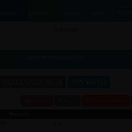
Bus
Normas
Gestiones
Contacto
Ayuda
PUBLICIDAD
22-12-01
6389525fe3e4916b3514ffa1
01/12/2022 06:18
895 visitas
Reportar
Volver
Historia anterior
Mensaje
bil
...............0.o