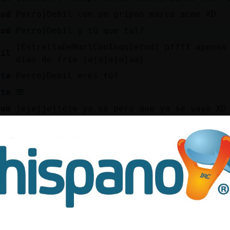
tud
Perro}Debil con un gripon marca acme XD
tud
Perro}Debil y tú que tal?
[EstrellaDeMar\ConInquietud] pffff apenas
bil
dias de frio jajajajajaaj
nte
Perro}Debil eres tú?
nte
🙈
tud
jejejjejjeje ya sé pero que ya se vaya XD
bil
[ElefanteTransparente] siiiiiiii :D
nte
Perro}Debil pensé q era un clon jeje
bil
[EstrellaDeMar\ConInquietud] y aun falta 
nte
Saludos hermosa 😘
tud
valiendo cheetos XD
[ElefanteTransparente] jajajajaja no, est
bil
oficial :P