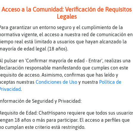
tud
y luego eliminados del mudial, pior tanti
Acceso a la Comunidad: Verificación de Requisitos
tud
mundial*
Legales
bil
u.u
Para garantizar un entorno seguro y el cumplimiento de la
tud
ni modo jejejjee
normativa vigente, el acceso a nuestra red de comunicación en
nte
🙈
tiempo real está limitado a usuarios que hayan alcanzado la
mayoría de edad legal (18 años).
nte
Ando más confundida
tud
porqué ma?
Al pulsar en 'Confirmar mayoría de edad - Entrar', realizas una
declaración responsable manifestando que cumples con este
nte
Creo q me está dando jaime
requisito de acceso. Asimismo, confirmas que has leído y
nte
Jajajaja
aceptas nuestras
Condiciones de Uso
y nuestra
Política de
tud
XD
Privacidad
.
nte
Eliminados por pendejos
Información de Seguridad y Privacidad:
nte
Porque todo pa lo pinche último
Requisito de Edad: ChatHispano requiere que todos sus usuario
tud
por qué más XD
tengan 18 años o más para participar. El acceso a perfiles que
bil
jajaajajajajjajajajja
no cumplan este criterio está restringido.