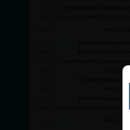
Mis blogs
[06:20]
EstrellaDeMar\ConInquie
[06:20]
EstrellaDeMar\ConInquie
Mis foros
[06:21]
Perro}De
[06:21]
ElefanteTranspare
[06:21]
ElefanteTranspare
Registrar
[06:21]
EstrellaDeMar\ConInquie
un canal
[06:21]
Perro}De
[06:21]
ElefanteTranspare
Más
[06:21]
Perro}De
gestiones
[06:21]
ElefanteTranspare
[06:21]
EstrellaDeMar\ConInquie
[06:22]
Perro}De