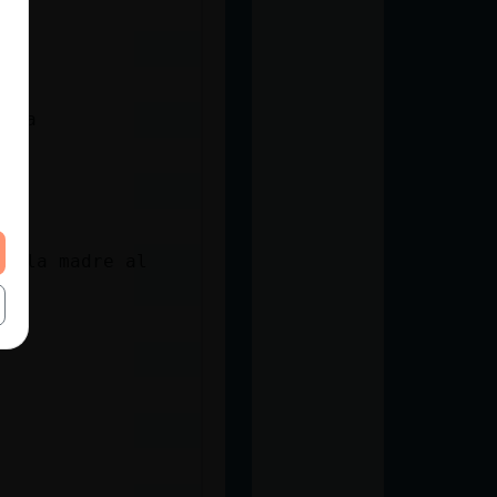
oy
tina
pa la madre al