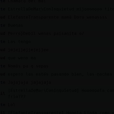
nte
Chamaco del mal
nte
EstrellaDeMar\ConInquietud mijooooooo tit
tud
ElefanteTransparente mamá Dora wenassss
nte
Buenas
tud
Perro}Debil wenas paisanita o/
nte
Las tengo
tud
jejejjejjejejjee
tud
que weno ma
nte
Nomás pa q sepas
tud
espero las estés pasando bien, las noches
nte
Jajajaja jajajaja
[EstrellaDeMar\ConInquietud] Hoooooola co
bil
frio???
nte
Lol
bil
[ElefanteTransparente] Hooola Linda como 