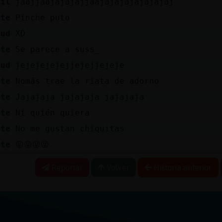
bil
jaajjaajajajajjaajajajajajajajaj
nte
Pinche puto
tud
XD
nte
Se parece a suss_
tud
jejejejejejjejejjejeje
nte
Nomás trae la riata de adorno
nte
Jajajaja jajajaja jajajaja
nte
Ni quién quiera
nte
No me gustan chiquitas
nte
😝😝😝😝
Reportar
Volver
Historia anterior