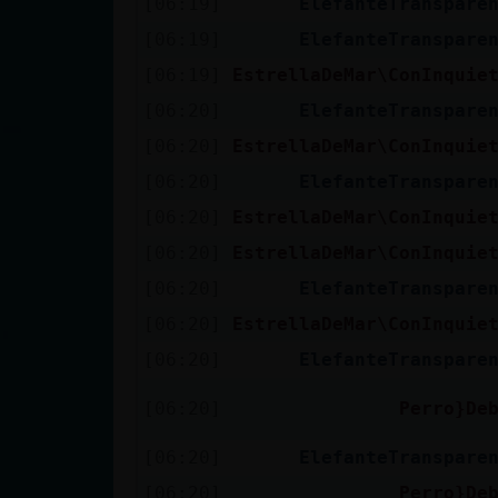
[06:19]
ElefanteTranspare
cuenta
[06:19]
ElefanteTranspare
[06:19]
EstrellaDeMar\ConInquie
[06:20]
ElefanteTranspare
Reservar
[06:20]
EstrellaDeMar\ConInquie
alias
[06:20]
ElefanteTranspare
[06:20]
EstrellaDeMar\ConInquie
Actualizar
[06:20]
EstrellaDeMar\ConInquie
contraseña
[06:20]
ElefanteTranspare
[06:20]
EstrellaDeMar\ConInquie
[06:20]
ElefanteTranspare
Actualizar
IP virtual
[06:20]
Perro}De
[06:20]
ElefanteTranspare
[06:20]
Perro}De