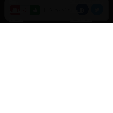
Blogs
Política de cookies
|
Compartir en:
Facebook
Twitter
-3
Noticias
Soporte
Normas
Anunciantes
Estadísticas
Historias
Tu foro gratis
opyright © 1996-2026 Chat Hispano, S.L.U. Todos los derechos reservado