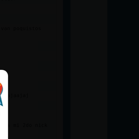
 van poquistos
jajajaajaj
e es mi 2do nick