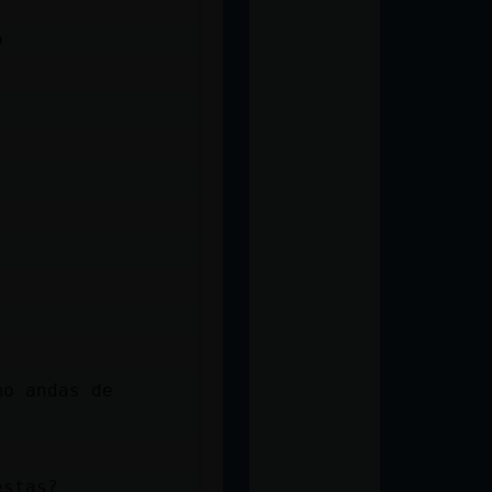
o
mo andas de
estas?