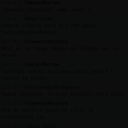
[01:01]
Cabra\Marron
[Anguila_Sensible] como andan ?
[01:01]
Rata-Torpe
Compro regalos para mis 200 babys
Serpiente}DelMonton
[01:02]
FlamencoNaranja
Raul_4- yo tengo tanque de oxígeno por si
acaso
[01:02]
Cabra\Marron
uyssssss tienes victimas Cabra_Letal? q
callao lo tenias
[01:02]
Serpiente}DelMonton
Santa Cachucha..!! Eres coneja?? Rata-Torpe
[01:02]
FlamencoNaranja
Eso de salir a respirar corta la
inspiración jaj
[01:02]
Cabra_Letal