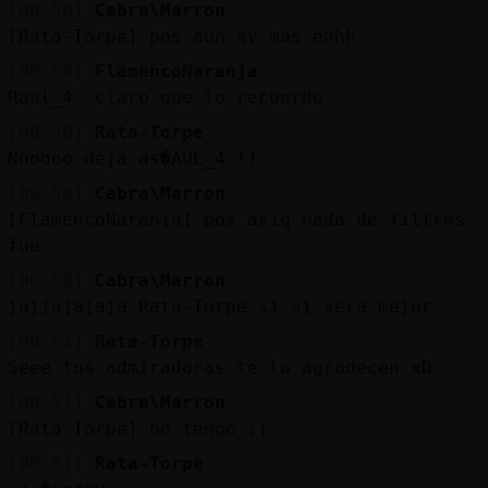
[00:50]
Cabra\Marron
[Rata-Torpe] pos aun ay mas ehhh
[00:50]
FlamencoNaranja
Raul_4- claro que lo recuerdo
[00:50]
Rata-Torpe
Nooooo deja as�AUL_4-!!
[00:50]
Cabra\Marron
[FlamencoNaranja] pos asiq nada de filtros
fue
[00:50]
Cabra\Marron
jajjajajaja Rata-Torpe si si sera mejor
[00:51]
Rata-Torpe
Seee tus admiradoras te lo agradecen xD
[00:51]
Cabra\Marron
[Rata-Torpe] no tengo :(
[00:51]
Rata-Torpe