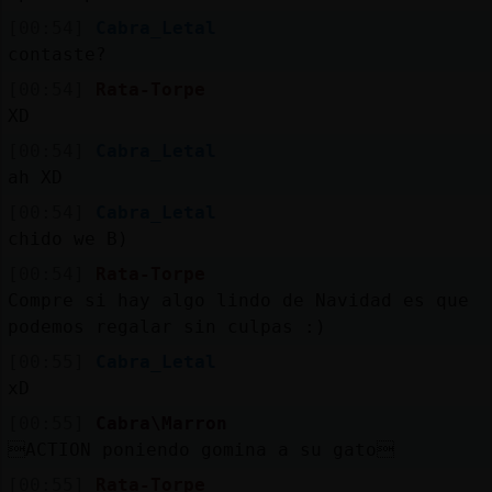
[00:54]
Cabra_Letal
contaste?
[00:54]
Rata-Torpe
XD
[00:54]
Cabra_Letal
ah XD
[00:54]
Cabra_Letal
chido we B)
[00:54]
Rata-Torpe
Compre si hay algo lindo de Navidad es que
podemos regalar sin culpas :)
[00:55]
Cabra_Letal
xD
[00:55]
Cabra\Marron
ACTION poniendo gomina a su gato
[00:55]
Rata-Torpe