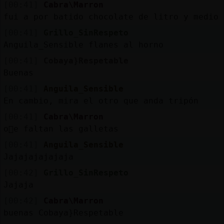
[00:41]
Cabra\Marron
fui a por batido chocolate de litro y medio
[00:41]
Grillo_SinRespeto
Anguila_Sensible flanes al horno
[00:41]
Cobaya}Respetable
Buenas
[00:41]
Anguila_Sensible
En cambio, mira el otro que anda tripón
[00:41]
Cabra\Marron
o񯠭e faltan las galletas
[00:41]
Anguila_Sensible
Jajajajajajaja
[00:42]
Grillo_SinRespeto
Jajaja
[00:42]
Cabra\Marron
buenas Cobaya}Respetable