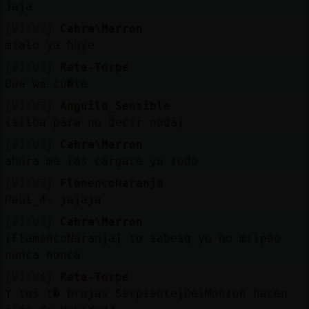
Jaja
[01:02]
Cabra\Marron
mialo ya huye
[01:03]
Rata-Torpe
Bue we cu�te
[01:03]
Anguila_Sensible
(silba para no decir nada)
[01:03]
Cabra\Marron
ahora me las cargare yo todo
[01:03]
FlamencoNaranja
Raul_4- jajaja
[01:03]
Cabra\Marron
[FlamencoNaranja] tu sabesq yo no milpeo
nunca nunca
[01:04]
Rata-Torpe
Y tus t� brujas Serpiente}DelMonton hacen