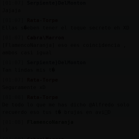
[01:07]
Serpiente}DelMonton
Jajaja
[01:07]
Rata-Torpe
Ellas s�eben tener el toque secreto eh XD
[01:07]
Cabra\Marron
[FlamencoNaranja] eso ees coincidencia ,
ambos casi igual
[01:07]
Serpiente}DelMonton
Tan lindas mis t�
[01:07]
Rata-Torpe
Seguramente xD
[01:08]
Rata-Torpe
De todo lo que me has dicho @Alfredo solo
recuerdo eso tus t� brujas en avi󮠘D
[01:08]
FlamencoNaranja
:)