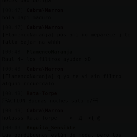
necesidad obliga
[00:47]
Cabra\Marron
hola papi-maduro
[00:47]
Cabra\Marron
[FlamencoNaranja] pos ami no meparece q te
falte bajar na ehhh
[00:48]
FlamencoNaranja
Raul_4- los filtros ayudan xD
[00:48]
Cabra\Marron
[FlamencoNaranja] q yo te vi sin filtro
alguno recuerdalo
[00:48]
Rata-Torpe
ACTION Buenas noches sala o/
[00:49]
Cabra\Marron
holasss Rata-Torpe ---<--Ԭ--<{-@
[00:49]
Anguila_Sensible
Las gordibuenas están de moda, pero los