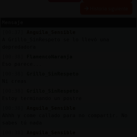
R
e
s
e
r
v
r
l
ia
s
Historia siguiente
a
a
Mensaje
[00:37]
Anguila_Sensible
A
c
t
u
a
l
a
r
o
n
t
r
a
s
e
ñ
a
A Grillo_SinRespeto se lo llevó una
iz
c
depredadora
[00:38]
FlamencoNaranja
Eso parece...
A
c
t
u
a
l
iz
a
P
ir
t
u
a
l
[00:38]
Grillo_SinRespeto
r I
Ni creas
v
[00:38]
Grillo_SinRespeto
Estoy terminando un postre
[00:38]
Anguila_Sensible
M
is
lo
g
s
Ahhh y come callado para no compartir. No
b
sabes tú nada
[00:38]
Anguila_Sensible