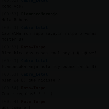
[00:52]
Cabra_Letal
como vas?
[00:53]
FlamencoNaranja
Hola Rubens
[00:53]
Cabra_Letal
Cabra\Marron supersayayin milpero wenas
master B)
[00:53]
Rata-Torpe
Bien hice dos cosas cool hoy:) � t� we?
[00:53]
Cabra_Letal
FlamencoNaranja hola muy buena tarde B)
[00:53]
Cabra_Letal
bien we B) que hiciste ?
[00:54]
Rata-Torpe
Comte regalos!!!!! :)
[00:54]
Rata-Torpe
ups compre !