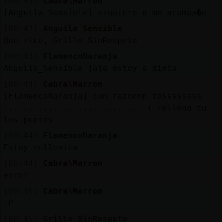
[00:43]
Cabra\Marron
[Anguila_Sensible] siquiere q me acompa�e
[00:43]
Anguila_Sensible
Que rico, Grillo_SinRespeto
[00:43]
FlamencoNaranja
Anguila_Sensible jaja estoy a dieta
[00:44]
Cabra\Marron
[FlamencoNaranja] con razonnn tassssssss
............................ ( rellena tu
los puntos
[00:44]
FlamencoNaranja
Estoy rellenita
[00:44]
Cabra\Marron
error
[00:45]
Cabra\Marron
:P
[00:45]
Grillo_SinRespeto