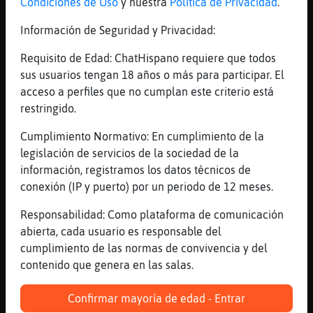
ya se enmilpo XD
Condiciones de Uso
y nuestra
Política de Privacidad
.
[00:57]
Serpiente}DelMonton
Información de Seguridad y Privacidad:
Rata-Torpe holaa
Requisito de Edad: ChatHispano requiere que todos
[00:57]
Rata-Torpe
sus usuarios tengan 18 años o más para participar. El
Seguro xd
acceso a perfiles que no cumplan este criterio está
[00:57]
Serpiente}DelMonton
restringido.
No te reconoc�asi
Cumplimiento Normativo: En cumplimiento de la
[00:57]
Rata-Torpe
legislación de servicios de la sociedad de la
Hey Serpiente}DelMonton como va os?
información, registramos los datos técnicos de
[00:57]
Serpiente}DelMonton
conexión (IP y puerto) por un periodo de 12 meses.
Jeje
Responsabilidad: Como plataforma de comunicación
[00:57]
Cabra\Marron
abierta, cada usuario es responsable del
asi son Cabra_Letal
cumplimiento de las normas de convivencia y del
[00:57]
Cabra_Letal
contenido que genera en las salas.
mami_fantasias_dgnerads buena noche B)
[00:57]
Rata-Torpe
Confirmar mayoría de edad - Entrar