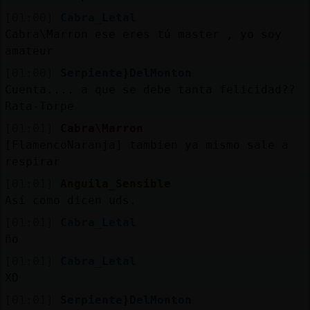
[01:00]
Cabra_Letal
Cabra\Marron ese eres tú master , yo soy
amateur
[01:00]
Serpiente}DelMonton
Cuenta.... a que se debe tanta felicidad??
Rata-Torpe
[01:01]
Cabra\Marron
[FlamencoNaranja] tambien ya mismo sale a
respirar
[01:01]
Anguila_Sensible
Así como dicen uds.
[01:01]
Cabra_Letal
ño
[01:01]
Cabra_Letal
XD
[01:01]
Serpiente}DelMonton