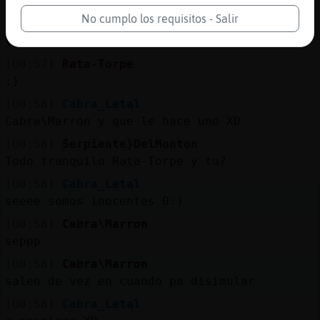
Es otro de mis vestidos
No cumplo los requisitos - Salir
[00:57]
Cabra\Marron
y luego dicen de nosotros
[00:57]
Rata-Torpe
:)
[00:58]
Cabra_Letal
Cabra\Marron y que le hace uno XD
[00:58]
Serpiente}DelMonton
Todo tranquilo Rata-Torpe y tu?
[00:58]
Cabra_Letal
seeee somos inocentes 0:)
[00:58]
Cabra\Marron
seppp
[00:58]
Cabra\Marron
salen de vez en cuando pa disimular
[00:58]
Cabra_Letal