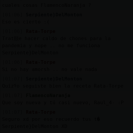
cuales cosas FlamencoNaranja ?
[01:06]
Serpiente}DelMonton
Eso es cierto :(
[01:06]
Rata-Torpe
Trat頤e hacer caldo de chones para la
pandemia y nope .. no me funciona
Serpiente}DelMonton
[01:06]
Rata-Torpe
Si no hay amorsh .. no vale nada
[01:07]
Serpiente}DelMonton
Quizᠮo seguiste bien la receta Rata-Torpe
[01:07]
FlamencoNaranja
Que soy nueva y tú casi nuevo, Raul_4- :P
[01:07]
Rata-Torpe
Seguro xd por eso recuerdo tus t�
Serpiente}DelMonton XD