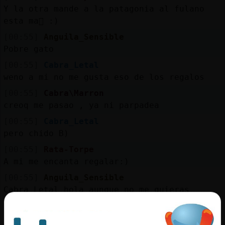
Y la otra mande a la patagonia al fulano
esta ma񡮡 :)
[00:55]
Anguila_Sensible
Pobre gato
[00:55]
Cabra_Letal
weno a mi no me gusta eso de los regalos
[00:55]
Cabra\Marron
creoq me pasao , ya ni parpadea
[00:55]
Cabra_Letal
pero chido B)
[00:55]
Rata-Torpe
A mi me encanta regalar:)
[00:55]
Anguila_Sensible
Cabra_Letal hola aunque no me quieras
saludar
[00:55]
Cabra_Letal