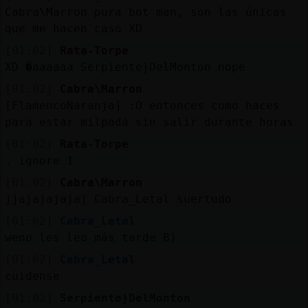
Cabra\Marron pura bot man, son las únicas
que me hacen caso XD
[01:02]
Rata-Torpe
XD �aaaaaa Serpiente}DelMonton nope
[01:02]
Cabra\Marron
[FlamencoNaranja] :O entonces como haces
para estar milpada sin salir durante horas
[01:02]
Rata-Torpe
. ignore 1
[01:02]
Cabra\Marron
jjajajajajaj Cabra_Letal suertudo
[01:02]
Cabra_Letal
weno les leo más tarde B)
[01:02]
Cabra_Letal
cuidense
[01:02]
Serpiente}DelMonton