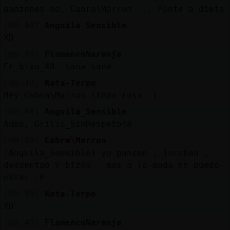
panzones no, Cabra\Marron ... Ponte a dieta
[00:49]
Anguila_Sensible
XD
[00:49]
FlamencoNaranja
Er_bixo_48 sana sana
[00:49]
Rata-Torpe
Hey Cabra\Marron linda rosa :)
[00:49]
Anguila_Sensible
Aupa, Grillo_SinRespeto48
[00:49]
Cabra\Marron
[Anguila_Sensible] yo panzon , jorobao ,
desdentao y bizko , mas a la moda no puedo
estar :P
[00:49]
Rata-Torpe
XD
[00:49]
FlamencoNaranja