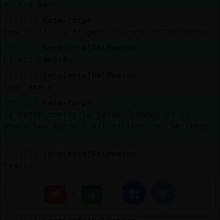
no era amor
[01:11]
Rata-Torpe
Exacto !!! es mi punto Serpiente}DelMonton
[01:11]
Serpiente}DelMonton
El mio tambi�n
[01:12]
Serpiente}DelMonton
Todo acaba
[01:12]
Rata-Torpe
Ya darse contra la pared Šcuando en el
mundo hay sprox 8 mil millones de personas
:/
[01:12]
Serpiente}DelMonton
Exacto
[01:12]
Rata-Torpe
Es como pensar que solo una oportunidad
|
Facebook
Twitter
6
tienes y no �