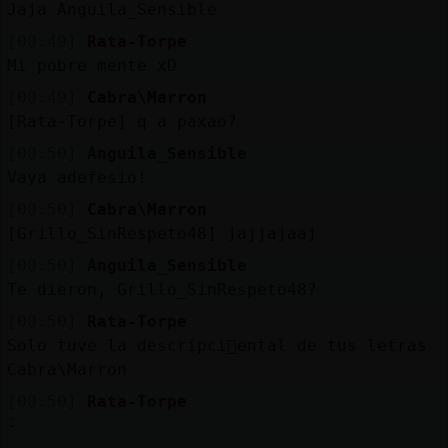
Jaja Anguila_Sensible
[00:49]
Rata-Torpe
Mi pobre mente xD
[00:49]
Cabra\Marron
[Rata-Torpe] q a paxao?
[00:50]
Anguila_Sensible
Vaya adefesio!
[00:50]
Cabra\Marron
[Grillo_SinRespeto48] jajjajaaj
[00:50]
Anguila_Sensible
Te dieron, Grillo_SinRespeto48?
[00:50]
Rata-Torpe
Solo tuve la descripci󮠭ental de tus letras
Cabra\Marron
[00:50]
Rata-Torpe
֮-