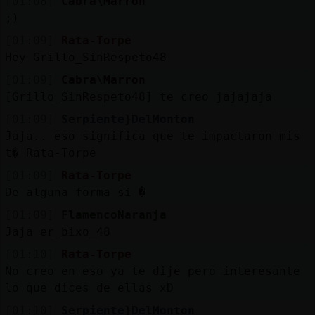
[01:08]
Cabra\Marron
;)
[01:09]
Rata-Torpe
Hey Grillo_SinRespeto48
[01:09]
Cabra\Marron
[Grillo_SinRespeto48] te creo jajajaja
[01:09]
Serpiente}DelMonton
Jaja.. eso significa que te impactaron mis
t� Rata-Torpe
[01:09]
Rata-Torpe
De alguna forma si �
[01:09]
FlamencoNaranja
Jaja er_bixo_48
[01:10]
Rata-Torpe
No creo en eso ya te dije pero interesante
lo que dices de ellas xD
[01:10]
Serpiente}DelMonton