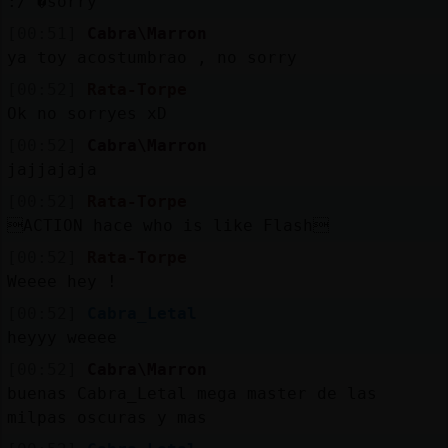
:/ �sorry
[00:51]
Cabra\Marron
ya toy acostumbrao , no sorry
[00:52]
Rata-Torpe
Ok no sorryes xD
[00:52]
Cabra\Marron
jajjajaja
[00:52]
Rata-Torpe
ACTION hace who is like Flash
[00:52]
Rata-Torpe
Weeee hey !
[00:52]
Cabra_Letal
heyyy weeee
[00:52]
Cabra\Marron
buenas Cabra_Letal mega master de las
milpas oscuras y mas