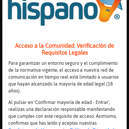
Anguila_Sensible wenassss choca sexy de
gustos muy culposos
[00:55]
Anguila_Sensible
XD
[00:55]
Cabra_Letal
jejejjejejejejje apenas te vi te saludo :P
Acceso a la Comunidad: Verificación de
[00:56]
Rata-Torpe
Requisitos Legales
ACTION respira un aire muy fresco :)
Para garantizar un entorno seguro y el cumplimiento
[00:56]
Cabra_Letal
de la normativa vigente, el acceso a nuestra red de
Anguila_Sensible cómo va tu día?
comunicación en tiempo real está limitado a usuarios
[00:57]
Rata-Torpe
que hayan alcanzado la mayoría de edad legal (18
Serpiente}DelMonton hey!! como vas? y tus
años).
t�?
Al pulsar en 'Confirmar mayoría de edad - Entrar',
[00:57]
Cabra_Letal
realizas una declaración responsable manifestando
XD
que cumples con este requisito de acceso. Asimismo,
[00:57]
Cabra_Letal
confirmas que has leído y aceptas nuestras