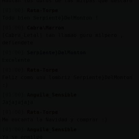
Hablan los Gurús de las milpas que descaro
[01:00]
Rata-Torpe
Todo bien Serpiente}DelMonton !
[01:00]
Cabra\Marron
[Cabra_Letal] tan llamao guru milpero ,
defiendete
[01:00]
Serpiente}DelMonton
Excelente
[01:00]
Rata-Torpe
Feliz como una lombriz Serpiente}DelMonton
:)
[01:00]
Anguila_Sensible
Jajajajaja
[01:00]
Rata-Torpe
Me encanta la Navidad y comprar :)
[01:00]
Anguila_Sensible
Ya se enmilpó