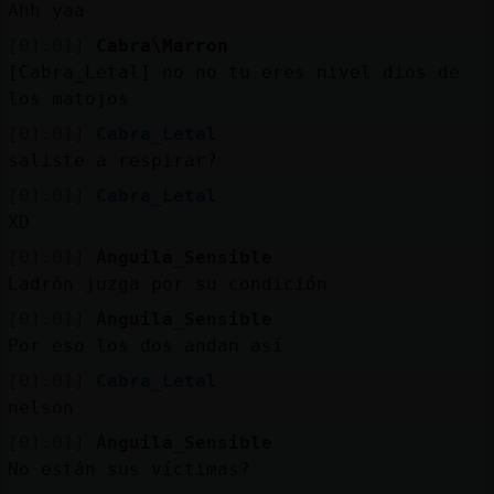
Ahh yaa
[01:01]
Cabra\Marron
[Cabra_Letal] no no tu eres nivel dios de
los matojos
[01:01]
Cabra_Letal
saliste a respirar?
[01:01]
Cabra_Letal
XD
[01:01]
Anguila_Sensible
Ladrón juzga por su condición
[01:01]
Anguila_Sensible
Por eso los dos andan así
[01:01]
Cabra_Letal
nelson
[01:01]
Anguila_Sensible
No están sus víctimas?