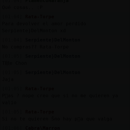
[01:04]
FlamencoNaranja
Qué cosas.. :P
[01:04]
Rata-Torpe
Para devolver el amor perdido
Serpiente}DelMonton xd
[01:04]
Serpiente}DelMonton
No compras?? Rata-Torpe
[01:05]
Serpiente}DelMonton
T頤e Chon
[01:05]
Serpiente}DelMonton
Jaja
[01:05]
Rata-Torpe
P󣩭as ? nope creo que si no me quieren ya
valio
[01:05]
Rata-Torpe
Si no te quieren Šno hay p󣩭a que valga
[01:06]
Cabra\Marron