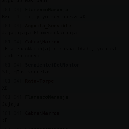
algo de Navidad?
[01:04]
FlamencoNaranja
Raul_4- si, y yo soy nueva xD
[01:04]
Anguila_Sensible
Jajajajaja FlamencoNaranja
[01:04]
Cabra\Marron
[FlamencoNaranja] q casualidad , yo casi
tambien nuevo
[01:04]
Serpiente}DelMonton
Si, p󣩭as secretas
[01:04]
Rata-Torpe
XD
[01:04]
FlamencoNaranja
Jajaja
[01:04]
Cabra\Marron
:P