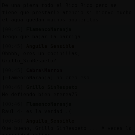
De una pieza todo el Rico Rico pero se
tiene que prestarle atencio si hierve mucho
el agua quedan muchos abujeritos
[00:45]
FlamencoNaranja
Tengo que bajar la barriga
[00:45]
Anguila_Sensible
Ohhhh, eres un cocinillas,
Grillo_SinRespeto?
[00:45]
Cabra\Marron
[FlamencoNaranja] no creo eso
[00:46]
Grillo_SinRespeto
Me defiendo bien eterea75
[00:46]
FlamencoNaranja
Raul_4- es la verdad :(
[00:46]
Anguila_Sensible
Que bueno, Grillo_SinRespeto ... A veces la