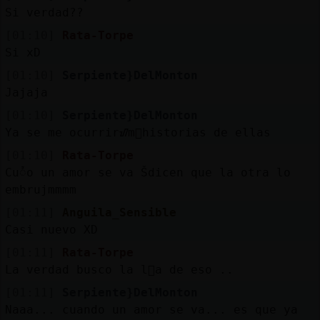
Si verdad??
[01:10]
Rata-Torpe
Si xD
[01:10]
Serpiente}DelMonton
Jajaja
[01:10]
Serpiente}DelMonton
Ya se me ocurrirᮠm᳠historias de ellas
[01:10]
Rata-Torpe
Cuᮤo un amor se va Šdicen que la otra lo
embruj󠅠mmmm
[01:11]
Anguila_Sensible
Casi nuevo XD
[01:11]
Rata-Torpe
La verdad busco la l󧩣a de eso ..
[01:11]
Serpiente}DelMonton
Naaa... cuando un amor se va... es que ya