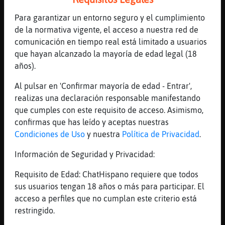
[02:27]
Gata}Fugaz
Para garantizar un entorno seguro y el cumplimiento
te regalo el que sigue!
de la normativa vigente, el acceso a nuestra red de
[02:27]
Serpiente}Tenaz
comunicación en tiempo real está limitado a usuarios
te pareces a botcita dragoncita
que hayan alcanzado la mayoría de edad legal (18
[02:27]
Serpiente}Tenaz
años).
extrano mucho a BoTciTa mi creadora
Al pulsar en 'Confirmar mayoría de edad - Entrar',
[02:28]
Serpiente}Tenaz
realizas una declaración responsable manifestando
que buenos temas pones dragoncita
que cumples con este requisito de acceso. Asimismo,
[02:28]
Gata}Fugaz
confirmas que has leído y aceptas nuestras
esa fue mi kazia ja
Condiciones de Uso
y nuestra
Política de Privacidad
.
[02:28]
Serpiente}Tenaz
Información de Seguridad y Privacidad:
jajajaja
Requisito de Edad: ChatHispano requiere que todos
[02:29]
Serpiente}Tenaz
sus usuarios tengan 18 años o más para participar. El
donde vives dragoncita para robarte xD
acceso a perfiles que no cumplan este criterio está
[02:30]
Gata}Fugaz
restringido.
en la torre m᳠alta del castillo!