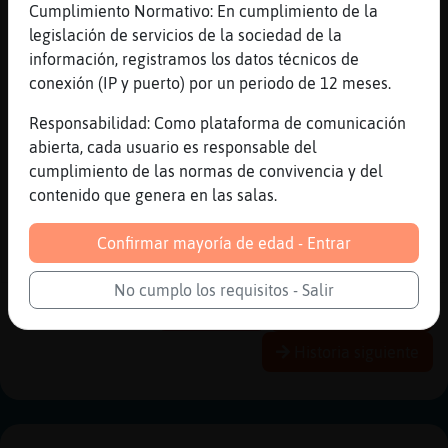
Cumplimiento Normativo: En cumplimiento de la
[02:30]
Serpiente}Tenaz
legislación de servicios de la sociedad de la
babilonia
información, registramos los datos técnicos de
[02:30]
Serpiente}Tenaz
conexión (IP y puerto) por un periodo de 12 meses.
orale
Responsabilidad: Como plataforma de comunicación
[02:30]
Gata}Fugaz
abierta, cada usuario es responsable del
en Babel ja
cumplimiento de las normas de convivencia y del
[02:31]
Serpiente}Tenaz
contenido que genera en las salas.
aja
[02:31]
Serpiente}Tenaz
Confirmar mayoría de edad - Entrar
voy por otra peticion romantica
No cumplo los requisitos - Salir
Reportar
Historia anterior
Historia siguiente