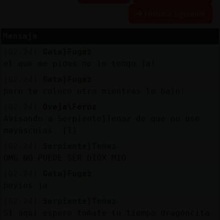
Historia siguiente
Mensaje
Reserva
[02:24]
Gata}Fugaz
alias
el que me pides no lo tengo ja!
[02:24]
Gata}Fugaz
pero te coloco otro mientras lo bajo!
Actuali
[02:24]
Oveja\Feroz
contras
Avisando a Serpiente}Tenaz de que no use
mayúsculas. [1]
[02:24]
Serpiente}Tenaz
Actuali
OMG NO PUEDE SER DIOX MIO
IP
[02:24]
Gata}Fugaz
virtual
poyios ja
[02:24]
Serpiente}Tenaz
SI aqui espero tomate tu tiempo dragoncita