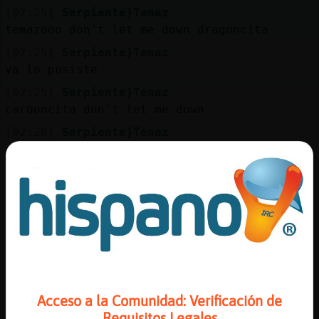
Mis
[02:25]
Serpiente}Tenaz
blogs
temazooo don't let me down dragoncita
[02:25]
Serpiente}Tenaz
ya lo pusiste
Mis
[02:25]
Serpiente}Tenaz
foros
carboncito don't let me down
[02:26]
Serpiente}Tenaz
ese tema es para ti dragobncita con carino
Registr
[02:26]
Serpiente}Tenaz
un
don't let me down
canal
[02:26]
Serpiente}Tenaz
pinche dedos
[02:26]
Serpiente}Tenaz
perdon dragoncita
Más
gestion
[02:26]
Gata}Fugaz
Acceso a la Comunidad: Verificación de
ja
Requisitos Legales