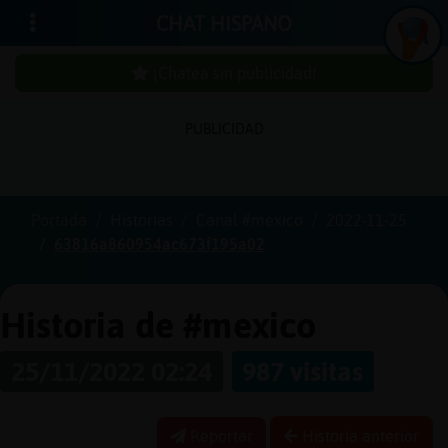
CHAT HISPANO
¡Chatea sin publicidad!
PUBLICIDAD
Iniciar
sesión
Portada
Historias
Canal #mexico
2022-11-25
63816a860954ac673f195a02
¡Chatea
sin
publici
Historia de #mexico
25/11/2022 02:24
987 visitas
Crear
una
Reportar
Historia anterior
cuenta