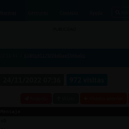
Bus
Normas
Gestiones
Contacto
Ayuda
PUBLICIDAD
22-11-24
638018517bf26d0ae558ba01
24/11/2022 07:36
972 visitas
Reportar
Volver
Historia anterior
Mensaje
xD