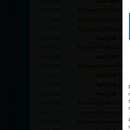
[07:38]
AguilaBreve
Mis blogs
[07:38]
Caiman{SinRespeto
[07:38]
Caiman{SinRespeto
Mis foros
[07:38]
Caiman{SinRespeto
[07:38]
AguilaBreve
[07:38]
Caiman{SinRespeto
Registrar
[07:38]
AguilaBreve
un canal
[07:39]
Caiman{SinRespeto
[07:39]
AguilaBreve
[07:39]
AguilaBreve
Más
[07:39]
AguilaBreve
gestiones
[07:39]
Caiman{SinRespeto
[07:39]
Caiman{SinRespeto
[07:39]
Caiman{SinRespeto