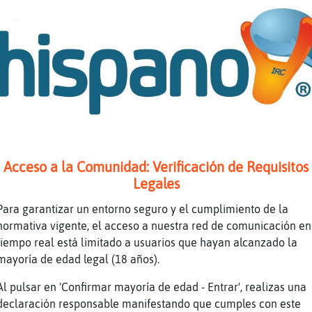
Ahaha
Y tuuuu
Shhhh
(((
Pre de sufrir
))))
Ahaha
Y no te kedan lágrimas
Acceso a la Comunidad: Verificación de Requisitos
Goldaaaaaaaaaaaaaa
Legales
Hey nina titi m pregunto
Para garantizar un entorno seguro y el cumplimiento de la
))))))))))
normativa vigente, el acceso a nuestra red de comunicación en
tiempo real está limitado a usuarios que hayan alcanzado la
Muchas novias...
mayoría de edad legal (18 años).
(((
Al pulsar en 'Confirmar mayoría de edad - Entrar', realizas una
)))
declaración responsable manifestando que cumples con este