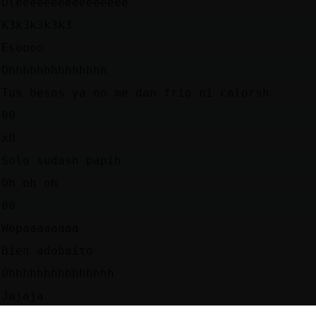
Oleeeeeeeeeeeeeeee
K3k3k3k3k3
Esoooo
Ohhhhhhhhhhhhhh
Tus besos ya no me dan frío ni calorsh
00
xD
Solo sudash papih
Oh oh oh
00
Wepaaaaaaaa
Bien adobaito
Ohhhhhhhhhhhhhhh
Jajaja