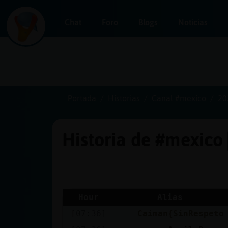
Chat
Foro
Blogs
Noticias
Iniciar
sesión
Portada
Historias
Canal #mexico
20
Historia de #mexico
¡Chatea
sin
publicidad!
Hour
Alias
[07:36]
Caiman{SinRespeto
Crear
una