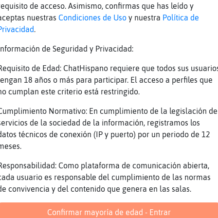
M lo voy a llevar a to aun vip
requisito de acceso. Asimismo, confirmas que has leído y
Saluden a titi
aceptas nuestras
Condiciones de Uso
y nuestra
Política de
Privacidad
.
)))))
Vamo a tirarno un selfie
Información de Seguridad y Privacidad:
Esooooooooo saluden a titi
Requisito de Edad: ChatHispano requiere que todos sus usuario
Uyyyyy bn kbron
tengan 18 años o más para participar. El acceso a perfiles que
no cumplan este criterio está restringido.
Y las de PR que toitas son mías
Ahaha
Cumplimiento Normativo: En cumplimiento de la legislación de
servicios de la sociedad de la información, registramos los
Jajaja
datos técnicos de conexión (IP y puerto) por un periodo de 12
Pero no hay boda
meses.
To to to
Responsabilidad: Como plataforma de comunicación abierta,
((((
cada usuario es responsable del cumplimiento de las normas
))))
de convivencia y del contenido que genera en las salas.
((((
Confirmar mayoría de edad - Entrar