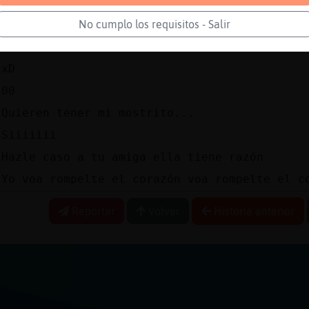
Muchacho del diablo
00
No cumplo los requisitos - Salir
Toñooooooo
xD
00
Quieren tener mi mostrito...
Siiiiiii
Hazle caso a tu amiga ella tiene razón
Yo voa rompelte el corazón voa rompelte el c
Reportar
Volver
Historia anterior