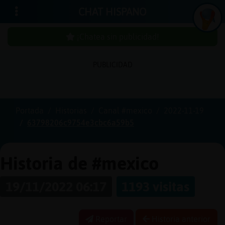
CHAT HISPANO
¡Chatea sin publicidad!
PUBLICIDAD
Iniciar
sesión
Portada
Historias
Canal #mexico
2022-11-19
63798206c9754e3cbc6a59b5
¡Chatea
sin
publici
Historia de #mexico
19/11/2022 06:17
1193 visitas
Crear
una
Reportar
Historia anterior
cuenta