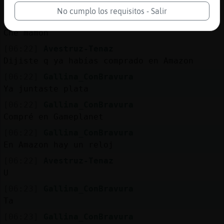
cupones
No cumplo los requisitos - Salir
[06:22]
Avestruz-Tenaz
Che mamon
[06:22]
Avestruz-Tenaz
Dijiste q ya habías comprado en Amazon
[06:22]
Gallina_ConBravura
Ya juntaste plata
[06:22]
Gallina_ConBravura
Compré en Gameplanet
[06:22]
Gallina_ConBravura
En Amazon hay un reloj
[06:22]
Avestruz-Tenaz
U
[06:23]
Gallina_ConBravura
Ta
[06:23]
Gallina_ConBravura