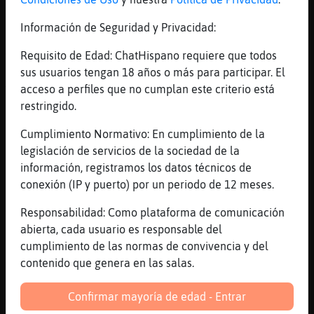
No viven acá
Información de Seguridad y Privacidad:
[06:20]
Avestruz-Tenaz
Jajajajaja
Requisito de Edad: ChatHispano requiere que todos
sus usuarios tengan 18 años o más para participar. El
[06:20]
Avestruz-Tenaz
acceso a perfiles que no cumplan este criterio está
Tus nalgas miadad
restringido.
[06:20]
Gallina_ConBravura
No tengo
Cumplimiento Normativo: En cumplimiento de la
legislación de servicios de la sociedad de la
[06:21]
Avestruz-Tenaz
información, registramos los datos técnicos de
Las tablas esas que
conexión (IP y puerto) por un periodo de 12 meses.
[06:21]
Avestruz-Tenaz
Jajajaja
Responsabilidad: Como plataforma de comunicación
abierta, cada usuario es responsable del
[06:21]
Gallina_ConBravura
cumplimiento de las normas de convivencia y del
No eh entrado a las páginas de Amazon ni
contenido que genera en las salas.
mercado libre
[06:21]
Gallina_ConBravura
Confirmar mayoría de edad - Entrar
Ya me gaste mi pinshe dinerito y hay