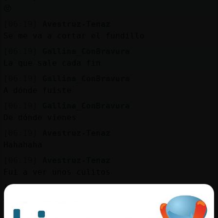
🥺
[06:19]
Avestruz-Tenaz
Se me va a cortar el fundillo
[06:19]
Gallina_ConBravura
La que sale cada fin
[06:19]
Gallina_ConBravura
A dónde fuiste
[06:19]
Gallina_ConBravura
De dónde vienes
[06:19]
Avestruz-Tenaz
Hahahaha
[06:19]
Avestruz-Tenaz
Fui a ver unos culitos
[06:19]
Avestruz-Tenaz
🤣
[06:19]
Gallina_ConBravura