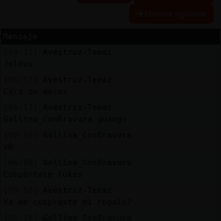
Historia siguiente
Mensaje
Reserva
[06:17]
Avestruz-Tenaz
alias
Jelous
[06:17]
Avestruz-Tenaz
Cara de mecos
Actuali
[06:17]
Avestruz-Tenaz
contras
Gallina_ConBravura guango
[06:18]
Gallina_ConBravura
xD
Actuali
[06:18]
Gallina_ConBravura
IP
Compórtate lukas
virtual
[06:18]
Avestruz-Tenaz
Ya me compraste mi regalo?
[06:18]
Gallina_ConBravura