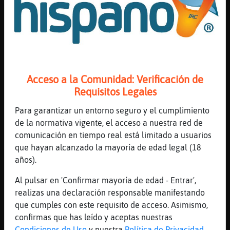
Eres bi?
[06:20]
Avestruz-Tenaz
Nooo
[06:20]
Gallina_ConBravura
De hombres?
Acceso a la Comunidad: Verificación de
[06:20]
Avestruz-Tenaz
Requisitos Legales
Unos culitos masculinos
Para garantizar un entorno seguro y el cumplimiento
[06:20]
Avestruz-Tenaz
de la normativa vigente, el acceso a nuestra red de
Yeah
comunicación en tiempo real está limitado a usuarios
[06:20]
Gallina_ConBravura
que hayan alcanzado la mayoría de edad legal (18
Tus sobrinos
años).
[06:20]
Avestruz-Tenaz
Al pulsar en 'Confirmar mayoría de edad - Entrar',
No we
realizas una declaración responsable manifestando
[06:20]
Gallina_ConBravura
que cumples con este requisito de acceso. Asimismo,
La tía borrachales
confirmas que has leído y aceptas nuestras
[06:20]
Avestruz-Tenaz
Condiciones de Uso
y nuestra
Política de Privacidad
.