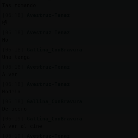
Mis
Tas tomando
blogs
[06:18]
Avestruz-Tenaz
🤣
[06:18]
Avestruz-Tenaz
Mis
No
foros
[06:18]
Gallina_ConBravura
Una tanga
[06:18]
Avestruz-Tenaz
Registr
A ver
un
[06:18]
Avestruz-Tenaz
canal
Modela
[06:18]
Gallina_ConBravura
De acero
Más
[06:19]
Gallina_ConBravura
gestion
A ver al cine
[06:19]
Avestruz-Tenaz