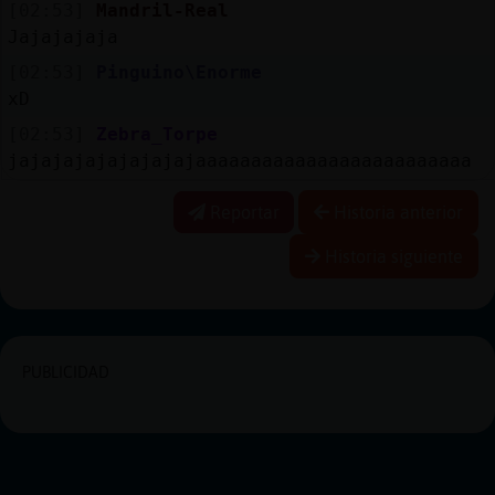
[02:53]
Mandril-Real
Jajajajaja
[02:53]
Pinguino\Enorme
xD
[02:53]
Zebra_Torpe
jajajajajajajajajaaaaaaaaaaaaaaaaaaaaaaaaa
Reportar
Historia anterior
Historia siguiente
PUBLICIDAD