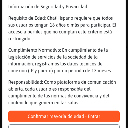
Información de Seguridad y Privacidad:
[02:42]
Pinguino\Enorme
Jajajajajajajajajaja
Requisito de Edad: ChatHispano requiere que todos
[02:42]
Mandril-Real
sus usuarios tengan 18 años o más para participar. El
yo doy fe de ello
acceso a perfiles que no cumplan este criterio está
restringido.
[02:42]
Mandril-Real
bruja maldita el otro dia se me retraso el v
Cumplimiento Normativo: En cumplimiento de la
[02:43]
Zebra_Torpe
legislación de servicios de la sociedad de la
[Pinguino\Enorme] que te van a traer en trac
información, registramos los datos técnicos de
dicen
conexión (IP y puerto) por un periodo de 12 meses.
[02:43]
Mandril-Real
Responsabilidad: Como plataforma de comunicación
dijo el piloto que solo era una falla de seg
abierta, cada usuario es responsable del
en el avion nada grave
cumplimiento de las normas de convivencia y del
[02:43]
Mandril-Real
contenido que genera en las salas.
jajajajaj botando en el camino asi como cuan
en el tractor
Confirmar mayoría de edad - Entrar
[02:43]
Mandril-Real