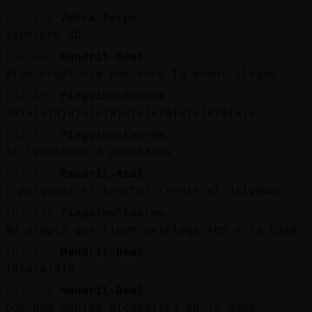
[02:49]
Zebra_Torpe
sapotoro xD
[02:49]
Mandril-Real
Bien orgullosa nos vera tu asmor llegar
[02:49]
Pinguino\Enorme
Jajajajajajajajajajajajajajajajajaja
[02:49]
Pinguino\Enorme
Te levantara a escobazos
[02:49]
Mandril-Real
y parquear el tractor frente al driveway
[02:49]
Pinguino\Enorme
No acepta que lleve pejelagartos a la casa
[02:49]
Mandril-Real
jajajajaja
[02:50]
Mandril-Real
con una bebida alcoholica en la mano