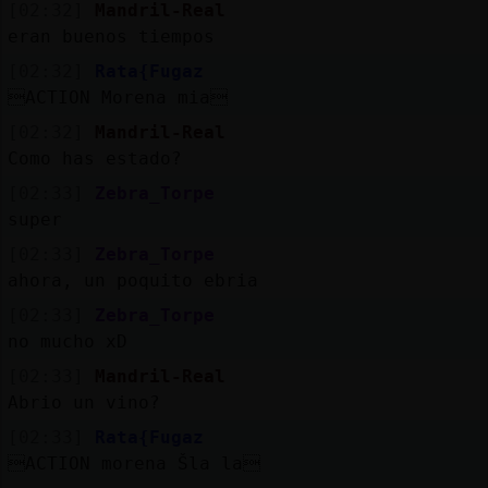
Mis
[02:32]
Mandril-Real
blogs
eran buenos tiempos
[02:32]
Rata{Fugaz
ACTION Morena mia
[02:32]
Mandril-Real
Mis
Como has estado?
foros
[02:33]
Zebra_Torpe
super
[02:33]
Zebra_Torpe
Registr
ahora, un poquito ebria
un
canal
[02:33]
Zebra_Torpe
no mucho xD
[02:33]
Mandril-Real
Abrio un vino?
Más
[02:33]
Rata{Fugaz
gestion
ACTION morena Šla la