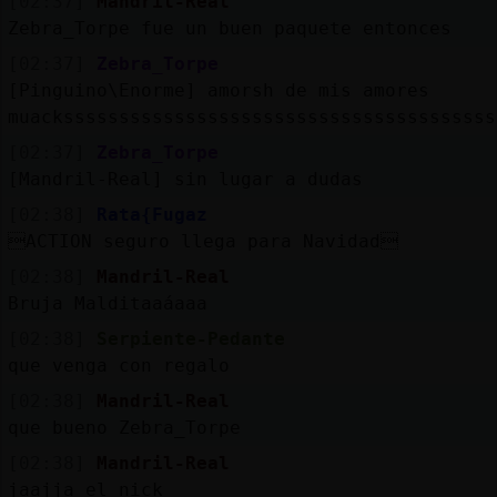
[02:37]
Mandril-Real
Zebra_Torpe fue un buen paquete entonces
[02:37]
Zebra_Torpe
[Pinguino\Enorme] amorsh de mis amores
muacksssssssssssssssssssssssssssssssssssssss
[02:37]
Zebra_Torpe
[Mandril-Real] sin lugar a dudas
[02:38]
Rata{Fugaz
ACTION seguro llega para Navidad
[02:38]
Mandril-Real
Bruja Malditaaáaaa
[02:38]
Serpiente-Pedante
que venga con regalo
[02:38]
Mandril-Real
que bueno Zebra_Torpe
[02:38]
Mandril-Real
jaajja el nick