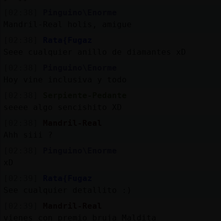
[02:38]
Pinguino\Enorme
Mandril-Real holis, amigue
[02:38]
Rata{Fugaz
Seee cualquier anillo de diamantes xD
[02:38]
Pinguino\Enorme
Hoy vine inclusiva y todo
[02:38]
Serpiente-Pedante
seeee algo sencishito XD
[02:38]
Mandril-Real
Ahh siii ?
[02:38]
Pinguino\Enorme
xD
[02:39]
Rata{Fugaz
See cualquier detallito :)
[02:39]
Mandril-Real
vienes con premio bruja Maldita