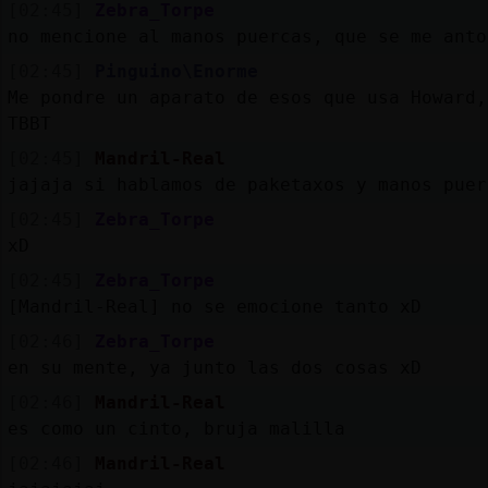
[02:45]
Zebra_Torpe
no mencione al manos puercas, que se me anto
[02:45]
Pinguino\Enorme
Me pondre un aparato de esos que usa Howard,
TBBT
[02:45]
Mandril-Real
jajaja si hablamos de paketaxos y manos puer
[02:45]
Zebra_Torpe
xD
[02:45]
Zebra_Torpe
[Mandril-Real] no se emocione tanto xD
[02:46]
Zebra_Torpe
en su mente, ya junto las dos cosas xD
[02:46]
Mandril-Real
es como un cinto, bruja malilla
[02:46]
Mandril-Real