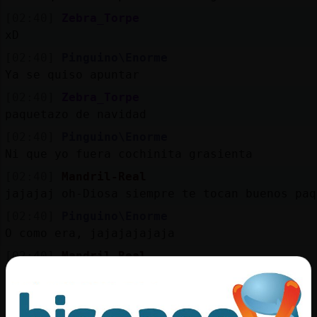
[02:40]
Zebra_Torpe
xD
[02:40]
Pinguino\Enorme
Ya se quiso apuntar
[02:40]
Zebra_Torpe
paquetazo de navidad
[02:40]
Pinguino\Enorme
Ni que yo fuera cochinita grasienta
[02:40]
Mandril-Real
jajajaj oh-Diosa siempre te tocan buenos paq
[02:40]
Pinguino\Enorme
O como era, jajajajajaja
[02:40]
Mandril-Real
jajajaja el manos puercas
[02:40]
Zebra_Torpe
[Mandril-Real] es que hay que ser selectiva