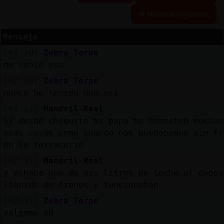
Historia siguiente
Mensaje
Reserva
[02:30]
Zebra_Torpe
alias
no sabia eso
[02:30]
Zebra_Torpe
nunca he tenido uno asi
Actuali
[02:31]
Mandril-Real
contras
Sí desde chiquito mi papa me demostro muchas
esas cosas como cuando nos quedabamos sin fr
en la terraceria
Actuali
[02:31]
Mandril-Real
IP
y echaba uno de mis litros de leche al depos
virtual
liquido de frenos y funcionaban
[02:31]
Zebra_Torpe
valgame xD