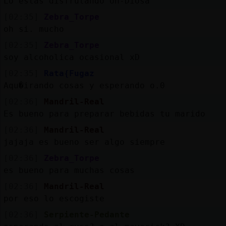
Lo estas disfrutando oh-Diosa
[02:35]
Zebra_Torpe
oh si. mucho
[02:35]
Zebra_Torpe
soy alcoholica ocasional xD
[02:35]
Rata{Fugaz
Aqu�irando cosas y esperando o.0
[02:36]
Mandril-Real
Es bueno para preparar bebidas tu marido
[02:36]
Mandril-Real
jajaja es bueno ser algo siempre
[02:36]
Zebra_Torpe
es bueno para muchas cosas
[02:36]
Mandril-Real
por eso lo escogiste
[02:36]
Serpiente-Pedante