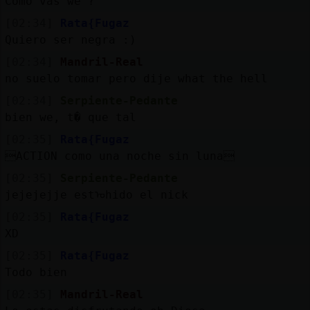
Como vas we ?
[02:34]
Rata{Fugaz
Quiero ser negra :)
[02:34]
Mandril-Real
no suelo tomar pero dije what the hell
[02:34]
Serpiente-Pedante
bien we, t� que tal
[02:35]
Rata{Fugaz
ACTION como una noche sin luna
[02:35]
Serpiente-Pedante
jejejejje estᠣhido el nick
[02:35]
Rata{Fugaz
XD
[02:35]
Rata{Fugaz
Todo bien
[02:35]
Mandril-Real