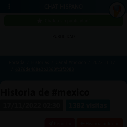
CHAT HISPANO
¡Chatea sin publicidad!
PUBLICIDAD
Iniciar
sesión
Portada
Historias
Canal #mexico
2022-11-17
6376de488e2b2360fc3f2088
¡Chatea
sin
publici
Historia de #mexico
17/11/2022 02:30
1382 visitas
Crear
una
Reportar
Historia anterior
cuenta