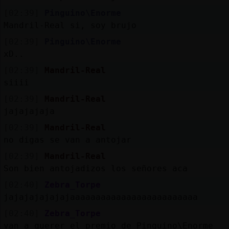
[02:39]
Pinguino\Enorme
Mandril-Real si, soy brujo
[02:39]
Pinguino\Enorme
xD..
[02:39]
Mandril-Real
siiii
[02:39]
Mandril-Real
jajajajaja
[02:39]
Mandril-Real
no digas se van a antojar
[02:39]
Mandril-Real
Son bien antojadizos los señores aca
[02:40]
Zebra_Torpe
jajajajajajajaaaaaaaaaaaaaaaaaaaaaaaaa
[02:40]
Zebra_Torpe
van a querer el premio de Pinguino\Enorme