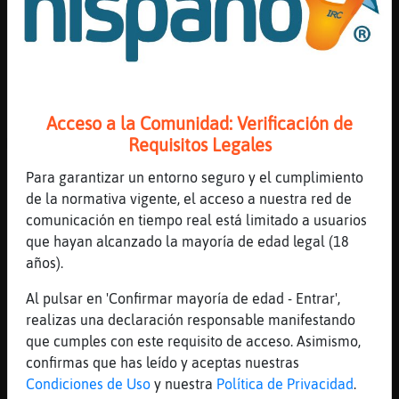
[02:40]
Pinguino\Enorme
Eso, eso, jajajajajaja
[02:41]
Zebra_Torpe
luego se pega cada cosa fea
Acceso a la Comunidad: Verificación de
[02:41]
Pinguino\Enorme
Requisitos Legales
Mi paquetote es de antojo
[02:41]
Mandril-Real
Para garantizar un entorno seguro y el cumplimiento
Llegan ustedes y todos se meten
de la normativa vigente, el acceso a nuestra red de
comunicación en tiempo real está limitado a usuarios
[02:41]
Mandril-Real
que hayan alcanzado la mayoría de edad legal (18
como en el viejo oeste
años).
[02:41]
Mandril-Real
cuando salian los pistoleros a la calle
Al pulsar en 'Confirmar mayoría de edad - Entrar',
realizas una declaración responsable manifestando
[02:41]
Zebra_Torpe
que cumples con este requisito de acceso. Asimismo,
sepadiosporque
confirmas que has leído y aceptas nuestras
[02:42]
Zebra_Torpe
Condiciones de Uso
y nuestra
Política de Privacidad
.
sisomostanlindasybuenagente