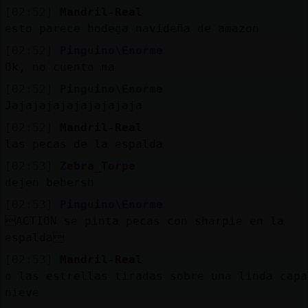
[02:52]
Mandril-Real
esto parece bodega navideña de amazon
[02:52]
Pinguino\Enorme
Ok, no cuento na
[02:52]
Pinguino\Enorme
Jajajajajajajajajaja
[02:52]
Mandril-Real
las pecas de la espalda
[02:53]
Zebra_Torpe
dejen bebersh
[02:53]
Pinguino\Enorme
ACTION se pinta pecas con sharpie en la
espalda
[02:53]
Mandril-Real
o las estrellas tiradas sobre una linda capa
nieve