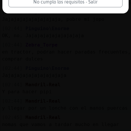
No cumplo los requisitos - Salir
que nos escuches y veas llegar por el freewa
[02:43]
Pinguino\Enorme
Jajajajajajajajajaja, pobre mi jopo
[02:44]
Pinguino\Enorme
OK, no. Jajajajajajajajajaja
[02:44]
Zebra_Torpe
en tractor, podran hacer paradas frecuentes,
comprar dulces
[02:44]
Pinguino\Enorme
Jajajajajajajajajajaja
[02:44]
Mandril-Real
Y para hacer pipi
[02:44]
Mandril-Real
y llegar por un lonche con el manos puercas
[02:45]
Mandril-Real
nomas que vamos a tardar mucho en llegar