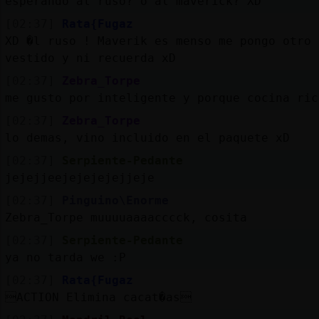
esperando al ruso? o al maverick? XD
[02:37]
Rata{Fugaz
XD �l ruso ! Maverik es menso me pongo otro
vestido y ni recuerda xD
[02:37]
Zebra_Torpe
me gusto por inteligente y porque cocina ric
[02:37]
Zebra_Torpe
lo demas, vino incluido en el paquete xD
[02:37]
Serpiente-Pedante
jejejjeejejejejejjeje
[02:37]
Pinguino\Enorme
Zebra_Torpe muuuuaaaacccck, cosita
[02:37]
Serpiente-Pedante
ya no tarda we :P
[02:37]
Rata{Fugaz
ACTION Elimina cacat�as