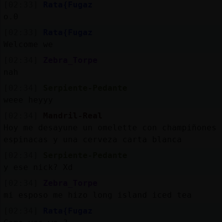
[02:33]
Rata{Fugaz
o.0
[02:33]
Rata{Fugaz
Welcome we
[02:34]
Zebra_Torpe
nah
[02:34]
Serpiente-Pedante
weee heyyy
[02:34]
Mandril-Real
Hoy me desayune un omelette con champiñones 
espinacas y una cerveza carta blanca
[02:34]
Serpiente-Pedante
y ese nick? Xd
[02:34]
Zebra_Torpe
mi esposo me hizo long island iced tea
[02:34]
Rata{Fugaz