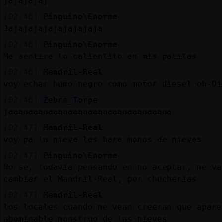
jajajajaj
[02:46]
Pinguino\Enorme
Jajajajajajajajajaja
[02:46]
Pinguino\Enorme
Me sentire lo calientito en mis patitas
[02:46]
Mandril-Real
voy echar humo negro como motor diesel oh-Di
[02:46]
Zebra_Torpe
jaaaaaaaaaaaaaaaaaaaaaaaaaaaaaaaaa
[02:47]
Mandril-Real
voy pa la nieve les hare monos de nieves
[02:47]
Pinguino\Enorme
No se, todavía pensando en no aceptar, me va
cambiar el Mandril-Real, por chucherias
[02:47]
Mandril-Real
los locales cuando me vean creeran que apare
abominable monstruo de las nieves