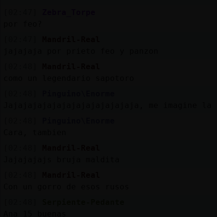
[02:47]
Zebra_Torpe
por feo?
[02:47]
Mandril-Real
jajajaja por prieto feo y panzon
[02:48]
Mandril-Real
como un legendario sapotoro
[02:48]
Pinguino\Enorme
Jajajajajajajajajajajajajaja, me imagine la 
[02:48]
Pinguino\Enorme
Cara, tambien
[02:48]
Mandril-Real
Jajajajajs bruja maldita
[02:48]
Mandril-Real
Con un gorro de esos rusos
[02:48]
Serpiente-Pedante
Ana_15 buenas