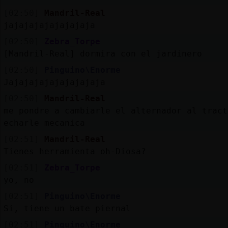
[02:50]
Mandril-Real
jajajajajajajajaja
[02:50]
Zebra_Torpe
[Mandril-Real] dormira con el jardinero
[02:50]
Pinguino\Enorme
Jajajajajajajajajaja
[02:50]
Mandril-Real
me pondre a cambiarle el alternador al tract
echarle mecanica
[02:51]
Mandril-Real
Tienes herramienta oh-Diosa?
[02:51]
Zebra_Torpe
yo, no
[02:51]
Pinguino\Enorme
Si, tiene un bate piernal
[02:51]
Pinguino\Enorme