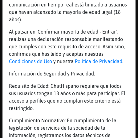
la unica que contrata a palitos por aprobar 
comunicación en tiempo real está limitado a usuarios
examen de repeticion
que hayan alcanzado la mayoría de edad legal (18
[01:04]
RataEspecial
años).
zanganos
Al pulsar en 'Confirmar mayoría de edad - Entrar',
[01:04]
RataEspecial
realizas una declaración responsable manifestando
que se siente siendo un zangano de la colmen
que cumples con este requisito de acceso. Asimismo,
[01:04]
RataEspecial
confirmas que has leído y aceptas nuestras
te dan jalea real al final de mes ???
Condiciones de Uso
y nuestra
Política de Privacidad
.
[01:05]
Cabra-Rapaz
Información de Seguridad y Privacidad:
Olvídate de la población flotante. Guiate x 
índice demográfico. Si sabes lo q es eso, cl
Requisito de Edad: ChatHispano requiere que todos
sus usuarios tengan 18 años o más para participar. El
[01:05]
RataEspecial
acceso a perfiles que no cumplan este criterio está
marioneta del sistema
restringido.
[01:05]
RataEspecial
si flotante
Cumplimiento Normativo: En cumplimiento de la
legislación de servicios de la sociedad de la
[01:05]
RataEspecial
información, registramos los datos técnicos de
ajjajaa