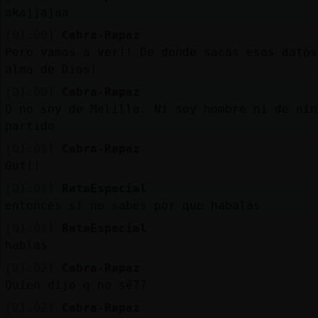
Mis
akajjajaa
blogs
[01:00]
Cabra-Rapaz
Pero vamos a ver!! De donde sacas esos datos
alma de Dios!
Mis
[01:00]
Cabra-Rapaz
foros
Q no soy de Melilla. Ni soy hombre ni de nin
partido
[01:01]
Cabra-Rapaz
Ouf!!
Registr
un
[01:01]
RataEspecial
canal
entonces si no sabes por que habalas
[01:01]
RataEspecial
hablas
[01:02]
Cabra-Rapaz
Más
Quien dijo q no sé??
gestion
[01:02]
Cabra-Rapaz