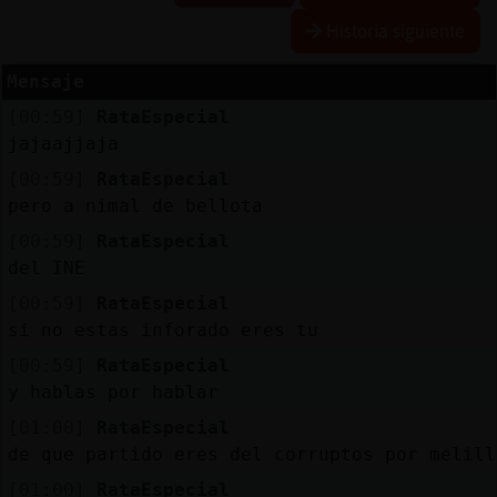
Historia siguiente
Mensaje
Reserva
[00:59]
RataEspecial
alias
jajaajjaja
[00:59]
RataEspecial
pero a nimal de bellota
Actuali
[00:59]
RataEspecial
contras
del INE
[00:59]
RataEspecial
si no estas inforado eres tu
Actuali
[00:59]
RataEspecial
IP
y hablas por hablar
virtual
[01:00]
RataEspecial
de que partido eres del corruptos por melill
[01:00]
RataEspecial