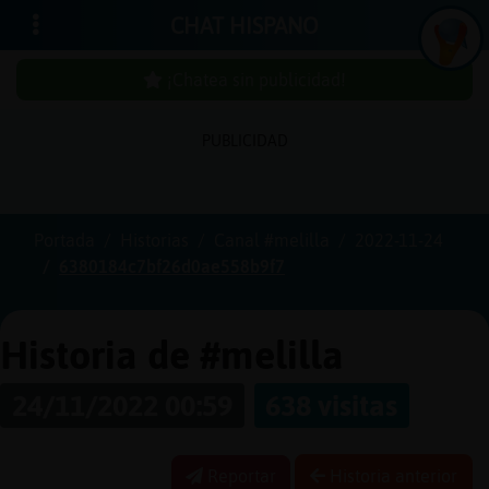
CHAT HISPANO
¡Chatea sin publicidad!
PUBLICIDAD
Iniciar
sesión
Portada
Historias
Canal #melilla
2022-11-24
6380184c7bf26d0ae558b9f7
¡Chatea
sin
publici
Historia de #melilla
24/11/2022 00:59
638 visitas
Crear
una
Reportar
Historia anterior
cuenta