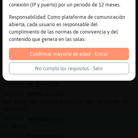
conexión (IP y puerto) por un periodo de 12 meses.
[01:05]
RataEspecial
madremia fuma otra cosa
Responsabilidad: Como plataforma de comunicación
abierta, cada usuario es responsable del
[01:05]
RataEspecial
cumplimiento de las normas de convivencia y del
aqui no viene nadie
contenido que genera en las salas.
[01:05]
RataEspecial
cuesta mas barato ir a bali
Confirmar mayoría de edad - Entrar
[01:05]
RataEspecial
que a melilla
No cumplo los requisitos - Salir
[01:06]
RataEspecial
esto no es almeria
[01:06]
RataEspecial
que pena de dinero publico mal gastado en
zanganos
[01:06]
RataEspecial
ni luces
[01:06]
RataEspecial