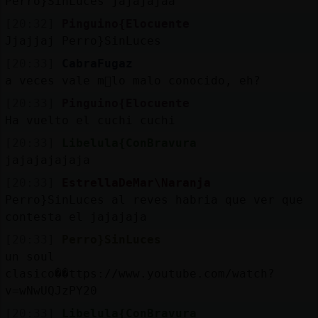
Perro}SinLuces jajajajaa
[20:32]
Pinguino{Elocuente
Jjajjaj Perro}SinLuces
[20:33]
CabraFugaz
a veces vale m᳠lo malo conocido, eh?
[20:33]
Pinguino{Elocuente
Ha vuelto el cuchi cuchi
[20:33]
Libelula{ConBravura
jajajajajaja
[20:33]
EstrellaDeMar\Naranja
Perro}SinLuces al reves habria que ver que
contesta el jajajaja
[20:33]
Perro}SinLuces
un soul
clasico��ttps://www.youtube.com/watch?
v=wNwUQJzPY20
[20:33]
Libelula{ConBravura