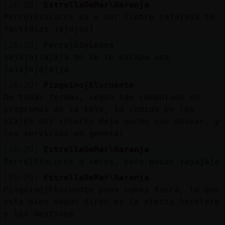
[20:28]
EstrellaDeMar\Naranja
Perro}SinLuces va a ser liebre jajajaja te
fastidias jajajaaj
[20:28]
Perro}SinLuces
jajajajjajaja no se te escapa una
jajajajajajja
[20:29]
Pinguino{Elocuente
De todas formas, segun han comentado en
programas de la tele, la comida en los
viajes del inserso deja mucho que desear, y
los servicios en general
[20:29]
EstrellaDeMar\Naranja
Perro}SinLuces a veces, pero pocas jajajaja
[20:29]
EstrellaDeMar\Naranja
Pinguino{Elocuente pues comes fuera, lo que
esta bien segun dicen es la oferta hotelera
y los destinos