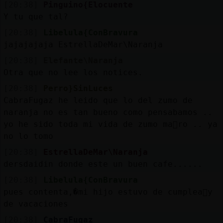
[20:38]
Pinguino{Elocuente
Y tu que tal?
[20:38]
Libelula{ConBravura
jajajajaja EstrellaDeMar\Naranja
[20:38]
Elefante\Naranja
Otra que no lee los notices.
[20:38]
Perro}SinLuces
CabraFugaz he leido que lo del zumo de
naranja no es tan bueno como pensabamos ..
yo he sido toda mi vida de zumo ma񡮥ro .. ya
no lo tomo
[20:38]
EstrellaDeMar\Naranja
dersdaidin donde este un buen cafe......
[20:38]
Libelula{ConBravura
pues contenta,�mi hijo estuvo de cumplea񯳠y
de vacaciones
[20:38]
CabraFugaz