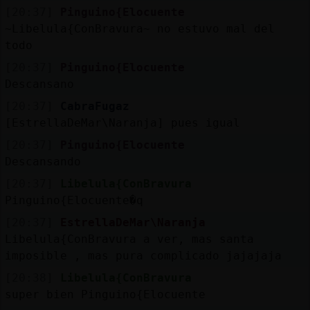
[20:37]
Pinguino{Elocuente
~Libelula{ConBravura~ no estuvo mal del
todo
[20:37]
Pinguino{Elocuente
Descansano
[20:37]
CabraFugaz
[EstrellaDeMar\Naranja] pues igual
[20:37]
Pinguino{Elocuente
Descansando
[20:37]
Libelula{ConBravura
Pinguino{Elocuente�q
[20:37]
EstrellaDeMar\Naranja
Libelula{ConBravura a ver, mas santa
imposible , mas pura complicado jajajaja
[20:38]
Libelula{ConBravura
super bien Pinguino{Elocuente