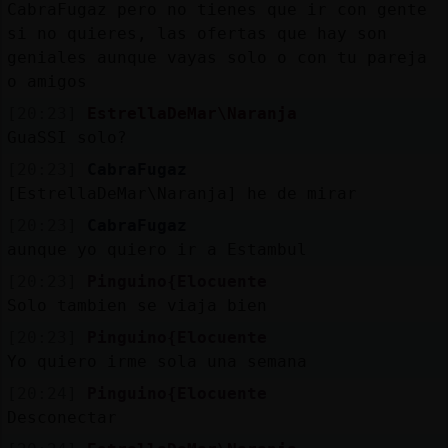
CabraFugaz pero no tienes que ir con gente
si no quieres, las ofertas que hay son
geniales aunque vayas solo o con tu pareja
o amigos
[20:23]
EstrellaDeMar\Naranja
GuaSSI solo?
[20:23]
CabraFugaz
[EstrellaDeMar\Naranja] he de mirar
[20:23]
CabraFugaz
aunque yo quiero ir a Estambul
[20:23]
Pinguino{Elocuente
Solo tambien se viaja bien
[20:23]
Pinguino{Elocuente
Yo quiero irme sola una semana
[20:24]
Pinguino{Elocuente
Desconectar