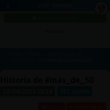
CHAT HISPANO
¡Chatea sin publicidad!
PUBLICIDAD
In
icia
r
sió
n
se
Portada
Historias
Canal #mas_de_50
2023-04-12
64374a4368140360e50a416b
¡C
h
a
te
a
sin
u
b
licid
a
d
p
!
Historia de #mas_de_50
12/04/2023 20:18
381 visitas
C
re
a
r
n
a
e
n
ta
u
cu
Reportar
Historia anterior