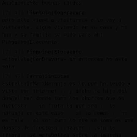
AnaCuenca58: buenas tardes
[20:41]
Libelula{ConBravura
pero ella viene a visitarnos o yo voy a
visitarla, sigue viviendo en su casa y mi
hno y su familia se mudo para ahi
Pinguino{Elocuente
[20:41]
Pinguino{Elocuente
~Libelula{ConBravura~ ah entonces no esta
sola
[20:42]
Perro}SinLuces
EstrellaDeMar\Naranja es lo que he leido y
visto por internet .. y dicho la hijo del
due񯠤el bar donde tomo los churros que es
dietista .. la fruta la que sea .. la
naranja en este caso .. si la comes .. no
es mala ..al ser zumo lo que se toma es una
dossis de fructosa ..azucar ...sin la
fribra ..se metaboliza sobre la lmarcha ..