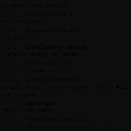
ay madre, vaya castigo
[20:33]
Elefante\Naranja
Pero desenga񡤯 !
[20:33]
Pinguino{Elocuente
Pobrecito
[20:33]
EstrellaDeMar\Naranja
Elefante\Naranja ea, animo
[20:34]
Elefante\Naranja
Eso, eso, animadme !
[20:34]
Libelula{ConBravura
decian antes....es la cruz que te toco,�asi
que friegate
[20:34]
CabraFugaz
s�corriendo vamos
[20:34]
EstrellaDeMar\Naranja
Elefante\Naranja jajaja, sabes que te