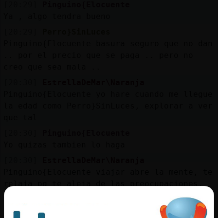
[20:29]
Pinguino{Elocuente
Ya , algo tendra bueno
[20:29]
Perro}SinLuces
Pinguino{Elocuente basura seguro que no dan
.. por el precio que se paga .. pero no
creo que sea mala ..
[20:30]
EstrellaDeMar\Naranja
Pinguino{Elocuente yo hare cuando me llegue
la edad como Perro}SinLuces, explorar a ver
que tal
[20:30]
Pinguino{Elocuente
Yo quizas tambien lo haga
[20:30]
EstrellaDeMar\Naranja
Pinguino{Elocuente viajar abre la mente, te
relaja pq te aleja de las preocupaciones,
va bien siempre y se puyede viajar de
muchas formas