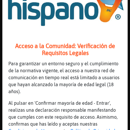
[20:31]
Pinguino{Elocuente
Lo mismo en un viaje me enamoro y to y hago
desgraciao a alguno por ahi
[20:31]
EstrellaDeMar\Naranja
Pinguino{Elocuente jajajaa vete a saber
[20:31]
Perro}SinLuces
Acceso a la Comunidad: Verificación de
mientras estemos razonablemente sanos .. y
Requisitos Legales
con ganas de vivir ..de ver ..de sentir ..
de gozar .. lo de los viajes es muy buena
Para garantizar un entorno seguro y el cumplimiento
opcion .. tres o cuatro al a񯠮. variados ..
de la normativa vigente, el acceso a nuestra red de
comunicación en tiempo real está limitado a usuarios
[20:31]
CabraFugaz
que hayan alcanzado la mayoría de edad legal (18
Esa es mi idea pero con un turco
años).
[20:31]
EstrellaDeMar\Naranja
Perro}SinLuces si que es verdad
Al pulsar en 'Confirmar mayoría de edad - Entrar',
realizas una declaración responsable manifestando
[20:32]
CabraFugaz
que cumples con este requisito de acceso. Asimismo,
y en los de Benidorm creo que solo hay
confirmas que has leído y aceptas nuestras
alemanes