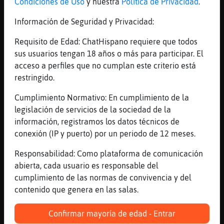
Condiciones de Uso
y nuestra
Política de Privacidad
.
[20:32]
EstrellaDeMar\Naranja
CabraFugaz mania con los turcos jajajaja
Información de Seguridad y Privacidad:
[20:32]
Pinguino{Elocuente
Requisito de Edad: ChatHispano requiere que todos
~Libelula{ConBravura~
sus usuarios tengan 18 años o más para participar. El
[20:32]
CabraFugaz
acceso a perfiles que no cumplan este criterio está
[EstrellaDeMar\Naranja] es que qu頯jos!!
restringido.
[20:32]
Libelula{ConBravura
Cumplimiento Normativo: En cumplimiento de la
Holaaa, buenas tardes
legislación de servicios de la sociedad de la
[20:32]
EstrellaDeMar\Naranja
información, registramos los datos técnicos de
CabraFugaz son muyy machistas
conexión (IP y puerto) por un periodo de 12 meses.
[20:32]
CabraFugaz
Responsabilidad: Como plataforma de comunicación
hola Elena-
abierta, cada usuario es responsable del
[20:32]
EstrellaDeMar\Naranja
cumplimiento de las normas de convivencia y del
Libelula{ConBravura holaaaa
contenido que genera en las salas.
[20:32]
Libelula{ConBravura
Confirmar mayoría de edad - Entrar
Pinguino{Elocuente guapisimaaaa