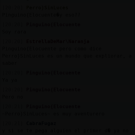
[20:20]
Perro}SinLuces
Pinguino{Elocuente�y eso??
[20:20]
Pinguino{Elocuente
Soy rara
[20:20]
EstrellaDeMar\Naranja
Pinguino{Elocuente pero como dice
Perro}SinLuces es un mundo que expliorar, a
saber
[20:20]
Pinguino{Elocuente
Ya ya
[20:20]
Pinguino{Elocuente
Pero no
[20:21]
Pinguino{Elocuente
~Perro}SinLuces~ es muy aventurero
[20:21]
CabraFugaz
y si se te pega alguien el primer d� ya no