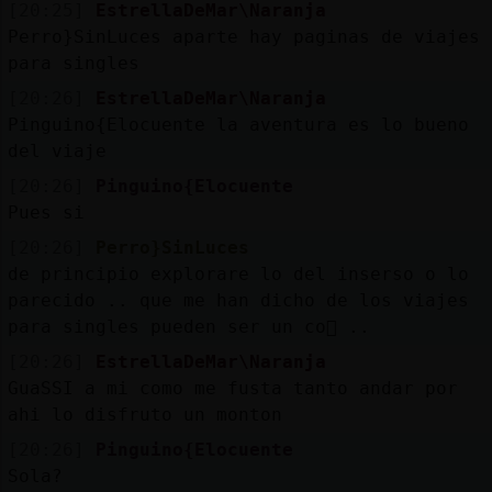
[20:25]
EstrellaDeMar\Naranja
Perro}SinLuces aparte hay paginas de viajes
para singles
[20:26]
EstrellaDeMar\Naranja
Pinguino{Elocuente la aventura es lo bueno
del viaje
[20:26]
Pinguino{Elocuente
Pues si
[20:26]
Perro}SinLuces
de principio explorare lo del inserso o lo
parecido .. que me han dicho de los viajes
para singles pueden ser un co񡺯 ..
[20:26]
EstrellaDeMar\Naranja
GuaSSI a mi como me fusta tanto andar por
ahi lo disfruto un monton
[20:26]
Pinguino{Elocuente
Sola?