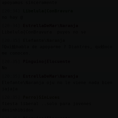
apoyamos sinceramente
[20:34]
Libelula{ConBravura
no hay @
[20:34]
EstrellaDeMar\Naranja
Libelula{ConBravura puyes no se
[20:35]
Elefante\Naranja
ߠQui鮠habla de apoyarme ? Diantres, qu頰oco
me conocen.
[20:35]
Pinguino{Elocuente
No
[20:35]
EstrellaDeMar\Naranja
Elefante\Naranja oju no le viene nada bien
jajaja
[20:35]
Perro}SinLuces
fiesta liberal ..solo para jovenes
desinhibidos