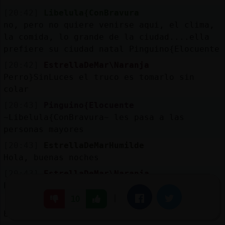
[20:42]
Libelula{ConBravura
no, pero no quiere venirse aqui, el clima,
la comida, lo grande de la ciudad....ella
prefiere su ciudad natal Pinguino{Elocuente
[20:42]
EstrellaDeMar\Naranja
Perro}SinLuces el truco es tomarlo sin
colar
[20:43]
Pinguino{Elocuente
~Libelula{ConBravura~ les pasa a las
personas mayores
[20:43]
EstrellaDeMarHumilde
Hola, buenas noches
[20:43]
EstrellaDeMar\Naranja
EstrellaDeMarHumilde holaaa
|
Facebook
Twitter
10
[20:43]
Zebra{ConInquietud
EstrellaDeMarHumilde: buenas noches