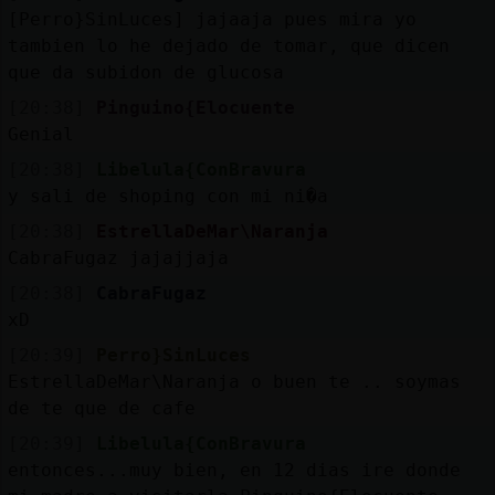
[Perro}SinLuces] jajaaja pues mira yo
tambien lo he dejado de tomar, que dicen
que da subidon de glucosa
[20:38]
Pinguino{Elocuente
Genial
[20:38]
Libelula{ConBravura
y sali de shoping con mi ni�a
[20:38]
EstrellaDeMar\Naranja
CabraFugaz jajajjaja
[20:38]
CabraFugaz
xD
[20:39]
Perro}SinLuces
EstrellaDeMar\Naranja o buen te .. soymas
de te que de cafe
[20:39]
Libelula{ConBravura
entonces...muy bien, en 12 dias ire donde