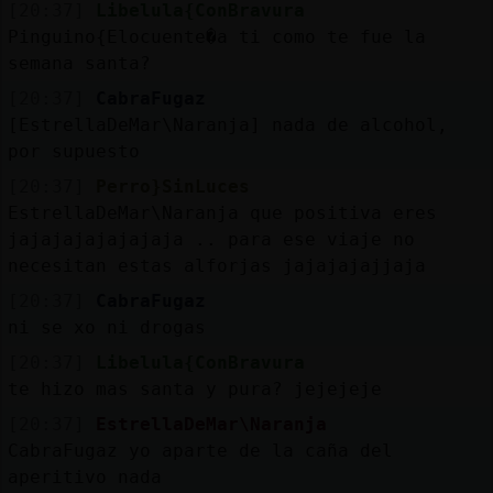
[20:37]
Libelula{ConBravura
Pinguino{Elocuente�a ti como te fue la
semana santa?
[20:37]
CabraFugaz
[EstrellaDeMar\Naranja] nada de alcohol,
por supuesto
[20:37]
Perro}SinLuces
EstrellaDeMar\Naranja que positiva eres
jajajajajajajaja .. para ese viaje no
necesitan estas alforjas jajajajajjaja
[20:37]
CabraFugaz
ni se xo ni drogas
[20:37]
Libelula{ConBravura
te hizo mas santa y pura? jejejeje
[20:37]
EstrellaDeMar\Naranja
CabraFugaz yo aparte de la caña del
aperitivo nada