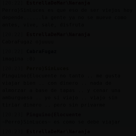
[20:22]
EstrellaDeMar\Naranja
Perro}SinLuces es que eso de ser viejos hoy
depende......la gente ya no se mueve como
antes, vive, sale, disfruta
[20:22]
EstrellaDeMar\Naranja
CabraFugaz ojuuuu
[20:22]
CabraFugaz
imagina :0)
[20:23]
Perro}SinLuces
Pinguino{Elocuente no tanto .. me gusta
viajar bien .. con dinero .. nada de
almorzar a base de tapas .. y cenar una
amburguesa .. yo si viajo .. viajo sin
tiriar dinero .. pero sin privarme
[20:23]
Pinguino{Elocuente
~Perro}SinLuces~ es como se debe viajar
[20:23]
EstrellaDeMar\Naranja