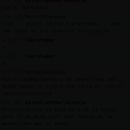
[20:27]
EstrellaDeMar\Naranja
gusta, gustaaaaa
[20:27]
Perro}SinLuces
esos .. viajes senior o plateados .. como
las canas de los usuarios jajajajajja
[20:27]
CabraFugaz
x
[20:27]
CabraFugaz
d
[20:28]
Perro}SinLuces
EstrellaDeMar\Naranja ya sabes como soy ..
donde menos se espera uno salta el conejo
jajajajajajajjaja
[20:28]
EstrellaDeMar\Naranja
Perro}SinLuces la edad esta en la salud
pero si se esta bien todo radica en la
mentalidad que se tenga