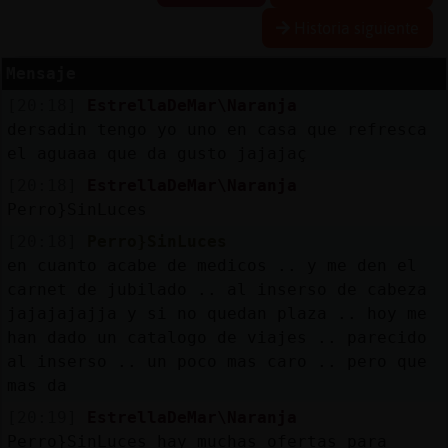
Historia siguiente
R
e
se
rva
r
lia
Mensaje
a
s
[20:18]
EstrellaDeMar\Naranja
dersadin tengo yo uno en casa que refresca
el aguaaa que da gusto jajajaç
A
ctu
a
liza
r
n
tra
se
ñ
a
[20:18]
EstrellaDeMar\Naranja
co
Perro}SinLuces
[20:18]
Perro}SinLuces
en cuanto acabe de medicos .. y me den el
carnet de jubilado .. al inserso de cabeza
A
ctu
a
liza
r
virtu
a
jajajajajja y si no quedan plaza .. hoy me
IP
han dado un catalogo de viajes .. parecido
l
al inserso .. un poco mas caro .. pero que
mas da
[20:19]
EstrellaDeMar\Naranja
M
is
lo
g
Perro}SinLuces hay muchas ofertas para