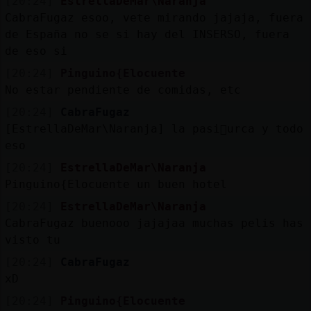
[20:24]
EstrellaDeMar\Naranja
CabraFugaz esoo, vete mirando jajaja, fuera
de España no se si hay del INSERSO, fuera
de eso si
[20:24]
Pinguino{Elocuente
No estar pendiente de comidas, etc
[20:24]
CabraFugaz
[EstrellaDeMar\Naranja] la pasi󮠴urca y todo
eso
[20:24]
EstrellaDeMar\Naranja
Pinguino{Elocuente un buen hotel
[20:24]
EstrellaDeMar\Naranja
CabraFugaz buenooo jajajaa muchas pelis has
visto tu
[20:24]
CabraFugaz
xD
[20:24]
Pinguino{Elocuente