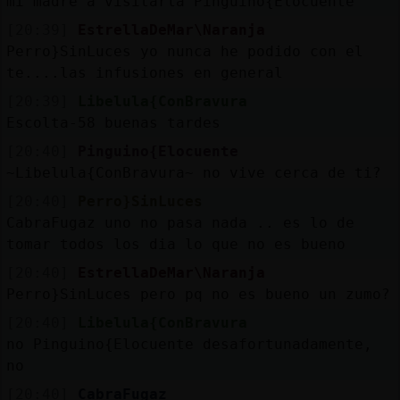
mi madre a visitarla Pinguino{Elocuente
[20:39]
EstrellaDeMar\Naranja
Perro}SinLuces yo nunca he podido con el
te....las infusiones en general
[20:39]
Libelula{ConBravura
Escolta-58 buenas tardes
[20:40]
Pinguino{Elocuente
~Libelula{ConBravura~ no vive cerca de ti?
[20:40]
Perro}SinLuces
CabraFugaz uno no pasa nada .. es lo de
tomar todos los dia lo que no es bueno
[20:40]
EstrellaDeMar\Naranja
Perro}SinLuces pero pq no es bueno un zumo?
[20:40]
Libelula{ConBravura
no Pinguino{Elocuente desafortunadamente,
no
[20:40]
CabraFugaz