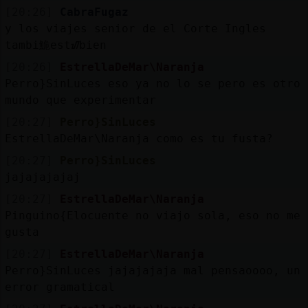
[20:26]
CabraFugaz
y los viajes senior de el Corte Ingles
tambi鮠estᮠbien
[20:26]
EstrellaDeMar\Naranja
Perro}SinLuces eso ya no lo se pero es otro
mundo que experimentar
[20:27]
Perro}SinLuces
EstrellaDeMar\Naranja como es tu fusta?
[20:27]
Perro}SinLuces
jajajajajaj
[20:27]
EstrellaDeMar\Naranja
Pinguino{Elocuente no viajo sola, eso no me
gusta
[20:27]
EstrellaDeMar\Naranja
Perro}SinLuces jajajajaja mal pensaoooo, un
error gramatical