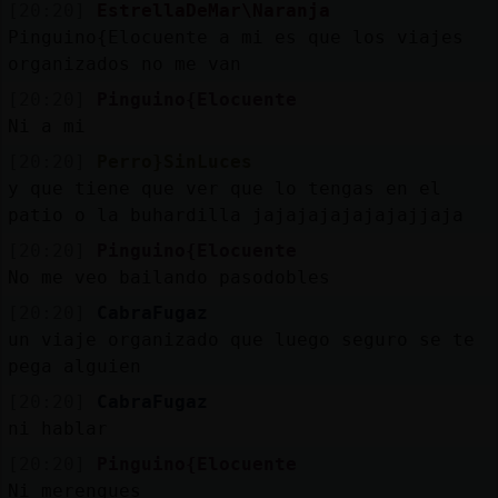
[20:20]
EstrellaDeMar\Naranja
Pinguino{Elocuente a mi es que los viajes
organizados no me van
[20:20]
Pinguino{Elocuente
Ni a mi
[20:20]
Perro}SinLuces
y que tiene que ver que lo tengas en el
patio o la buhardilla jajajajajajajajjaja
[20:20]
Pinguino{Elocuente
No me veo bailando pasodobles
[20:20]
CabraFugaz
un viaje organizado que luego seguro se te
pega alguien
[20:20]
CabraFugaz
ni hablar
[20:20]
Pinguino{Elocuente
Ni merengues