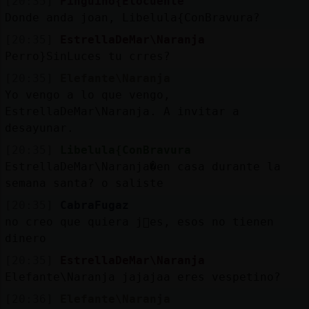
[20:35]
Pinguino{Elocuente
Donde anda joan, Libelula{ConBravura?
[20:35]
EstrellaDeMar\Naranja
Perro}SinLuces tu crres?
[20:35]
Elefante\Naranja
Yo vengo a lo que vengo,
EstrellaDeMar\Naranja. A invitar a
desayunar.
[20:35]
Libelula{ConBravura
EstrellaDeMar\Naranja�en casa durante la
semana santa? o saliste
[20:35]
CabraFugaz
no creo que quiera j󶥮es, esos no tienen
dinero
[20:35]
EstrellaDeMar\Naranja
Elefante\Naranja jajajaa eres vespetino?
[20:36]
Elefante\Naranja