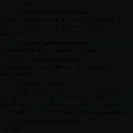
ߠY eso qu頥sssss ?
[20:36]
EstrellaDeMar\Naranja
Libelula{ConBravura no, me fui por ahi 10
dias, la mitad a la playa y la otra a la
montaña
[20:36]
EstrellaDeMar\Naranja
Elefante\Naranja mañanero jajaja
[20:36]
Libelula{ConBravura
Pinguino{Elocuente�tiene un compromiso
personal�:((
[20:36]
Perro}SinLuces
EstrellaDeMar\Naranja por el enunciado de
la fiesta si .. para gente que quiera
experimentar emociones fuertes .. sexo
..drogas .. y mucho regaton jajajajajajajja
[20:36]
Pinguino{Elocuente
Ah bien