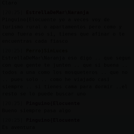
Claro
[20:25]
EstrellaDeMar\Naranja
Pinguino{Elocuente yo a veces voy de
turismo rural o apartamentos pero como y
ceno fuera eso si, tienes que afinar o te
encuentras cada fiasco
[20:25]
Perro}SinLuces
EstrellaDeMar\Naranja eso digo .. que segun
con que gente te junten .. que si buena ..
todos a una como los mosqueteros .. que no
.. pues solo .. como he viajado casi
siempre .. si tienes cama para dormir ..el
resto se lo puede buscar uno
[20:25]
Pinguino{Elocuente
Bueno siempre pasa algo
[20:25]
Pinguino{Elocuente
Es aventura