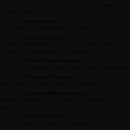
b
s
gente de mas de 60 y jubilados aun mas y
estan bien
[20:19]
CabraFugaz
M
is
ro
uff, bailar en Benidorm, nooooo
fo
s
[20:19]
Perro}SinLuces
EstrellaDeMar\Naranja eres tradicional y le
hechas un chorreoncito de anis ?
R
e
g
istra
r
n
n
a
[20:19]
EstrellaDeMar\Naranja
u
no hace falta que vayas con viaje organizdo
ca
l
[20:19]
Pinguino{Elocuente
No sirvo pa viajar en el inserso
[20:19]
EstrellaDeMar\Naranja
M
á
s
e
stio
n
e
Perro}SinLuces no jajajaa, lo tengoen el
g
s
patio
[20:20]
Perro}SinLuces
es un mundo que hay que explorar