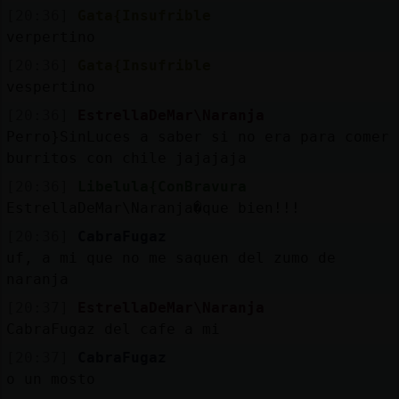
[20:36]
Gata{Insufrible
verpertino
[20:36]
Gata{Insufrible
vespertino
[20:36]
EstrellaDeMar\Naranja
Perro}SinLuces a saber si no era para comer
burritos con chile jajajaja
[20:36]
Libelula{ConBravura
EstrellaDeMar\Naranja�que bien!!!
[20:36]
CabraFugaz
uf, a mi que no me saquen del zumo de
naranja
[20:37]
EstrellaDeMar\Naranja
CabraFugaz del cafe a mi
[20:37]
CabraFugaz
o un mosto