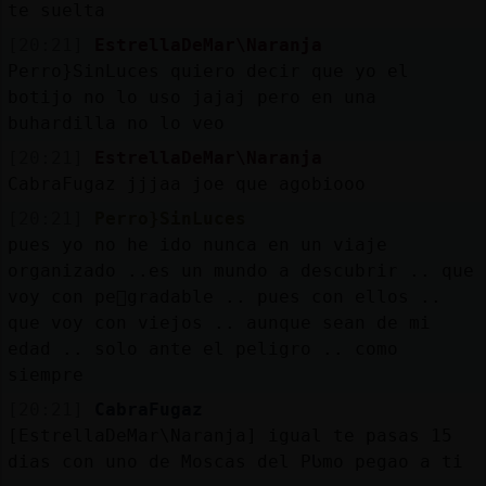
te suelta
[20:21]
EstrellaDeMar\Naranja
Perro}SinLuces quiero decir que yo el
botijo no lo uso jajaj pero en una
buhardilla no lo veo
[20:21]
EstrellaDeMar\Naranja
CabraFugaz jjjaa joe que agobiooo
[20:21]
Perro}SinLuces
pues yo no he ido nunca en un viaje
organizado ..es un mundo a descubrir .. que
voy con pe񡠡gradable .. pues con ellos ..
que voy con viejos .. aunque sean de mi
edad .. solo ante el peligro .. como
siempre
[20:21]
CabraFugaz
[EstrellaDeMar\Naranja] igual te pasas 15
dias con uno de Moscas del PᲡmo pegao a ti