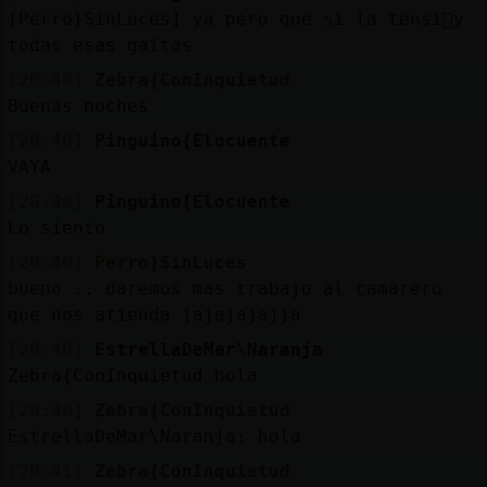
[Perro}SinLuces] ya pero que si la tensi󮬠y
todas esas gaitas
[20:40]
Zebra{ConInquietud
Buenas noches
[20:40]
Pinguino{Elocuente
VAYA
[20:40]
Pinguino{Elocuente
Lo siento
[20:40]
Perro}SinLuces
bueno .. daremos mas trabajo al camarero
que nos atienda jajajajajja
[20:40]
EstrellaDeMar\Naranja
Zebra{ConInquietud hola
[20:40]
Zebra{ConInquietud
EstrellaDeMar\Naranja: hola
[20:41]
Zebra{ConInquietud