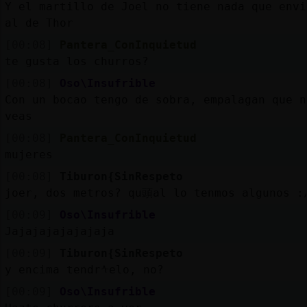
Y el martillo de Joel no tiene nada que envi
al de Thor
[00:08]
Pantera_ConInquietud
te gusta los churros?
[00:08]
Oso\Insufrible
Con un bocao tengo de sobra, empalagan que n
veas
[00:08]
Pantera_ConInquietud
mujeres
[00:08]
Tiburon{SinRespeto
joer, dos metros? qu頭al lo tenmos algunos :
[00:09]
Oso\Insufrible
Jajajajajajajaja
[00:09]
Tiburon{SinRespeto
y encima tendrᠰelo, no?
[00:09]
Oso\Insufrible