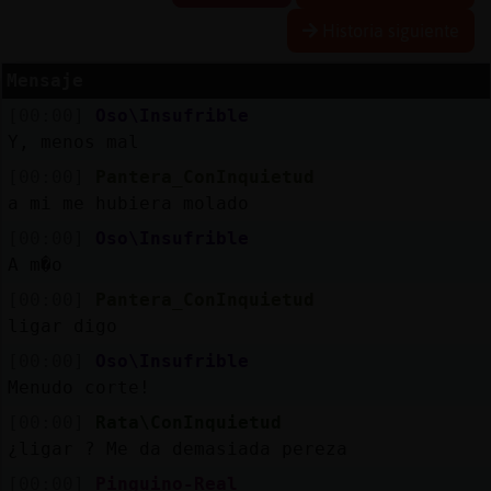
R
e
s
e
r
v
r
l
ia
s
Historia siguiente
a
a
Mensaje
[00:00]
Oso\Insufrible
A
c
t
u
a
iz
a
r
o
n
t
r
a
s
e
ñ
a
Y, menos mal
l
c
[00:00]
Pantera_ConInquietud
a mi me hubiera molado
A
c
t
u
a
l
iz
r
P
ir
t
u
a
l
[00:00]
Oso\Insufrible
a
I
A m�o
v
[00:00]
Pantera_ConInquietud
ligar digo
[00:00]
Oso\Insufrible
Menudo corte!
[00:00]
Rata\ConInquietud
¿ligar ? Me da demasiada pereza
[00:00]
Pinguino-Real