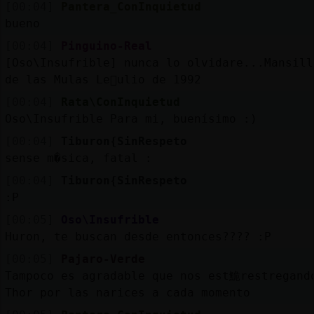
[00:04]
Pantera_ConInquietud
bueno
[00:04]
Pinguino-Real
[Oso\Insufrible] nunca lo olvidare...Mansill
de las Mulas Le󮠪ulio de 1992
[00:04]
Rata\ConInquietud
Oso\Insufrible Para mi, buenísimo :)
[00:04]
Tiburon{SinRespeto
sense m�sica, fatal :
[00:04]
Tiburon{SinRespeto
:P
[00:05]
Oso\Insufrible
Huron, te buscan desde entonces???? :P
[00:05]
Pajaro-Verde
Tampoco es agradable que nos est鮠restregand
Thor por las narices a cada momento