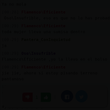
Ya no mola
[00:28]
Flamenco\Eficiente
Oso\Insufrible, eso es que no lo has probad
[00:29]
Flamenco\Eficiente
toda mujer lleva una sumisa dentro
[00:29]
Pantera_ConInquietud
ja
[00:29]
Oso\Insufrible
Flamenco\Eficiente ,yo la llevo en el bolso
[00:29]
Flamenco\Eficiente
jie jie, ahora sí estoy pisando terreno
pantanoso
[00:29]
Pantera_ConInquietud
si
|
Facebook
Twitter
1
[00:29]
Gallina}Brillante
ajajjajajajajajajaa