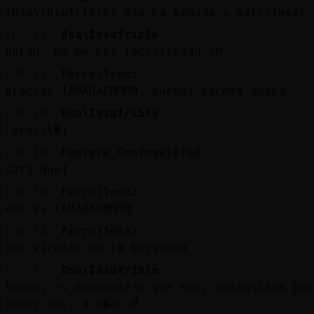
[Oso\Insufrible] eso ha sonado a satisfayer
[00:17]
Oso\Insufrible
Huron, no me has rectificado :P
[00:17]
Perro}Tenaz
gracias TAMARAUMMMM, buenas noches guapa
[00:18]
Oso\Insufrible
Cachisl�!
[00:18]
Pantera_ConInquietud
sati que?
[00:18]
Perro}Tenaz
eso es TAMARAUMMMM
[00:18]
Perro}Tenaz
san vicente de la barquera
[00:18]
Oso\Insufrible
Huron, es m᳠complejo que eso, cualquiera pue
tener uno, a m�o :P