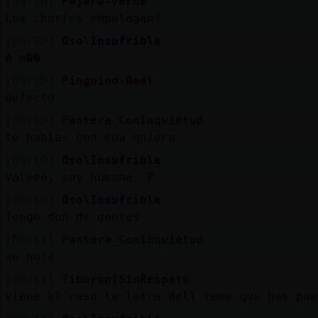
[00:10]
Pajaro-Verde
Los churros empalagan?
[00:10]
Oso\Insufrible
A m��
[00:10]
Pinguino-Real
defecto
[00:10]
Pantera_ConInquietud
te hablas con cua quiera
[00:10]
Oso\Insufrible
Valeee, soy humana :P
[00:10]
Oso\Insufrible
Tengo don de gentes
[00:11]
Pantera_ConInquietud
se nota
[00:11]
Tiburon{SinRespeto
viene al caso la letra dell tema que has pue