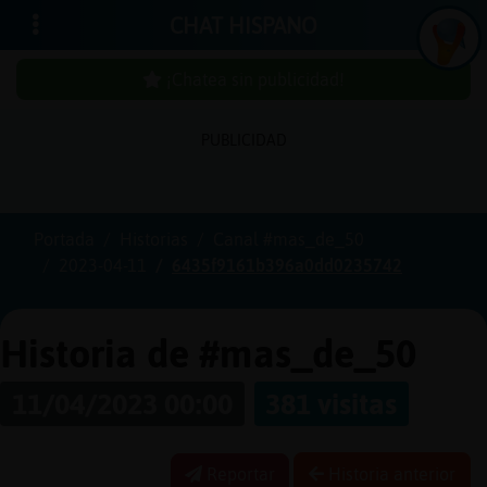
CHAT HISPANO
¡Chatea sin publicidad!
I
n
ic
ia
e
s
ió
n
PUBLICIDAD
r s
¡
C
h
a
t
e
a
in
u
b
l
ic
id
a
d
!
Portada
Historias
Canal #mas_de_50
2023-04-11
6435f9161b396a0dd0235742
s
p
Historia de #mas_de_50
C
r
e
a
r
n
a
u
e
n
t
a
u
11/04/2023 00:00
381 visitas
c
Reportar
Historia anterior