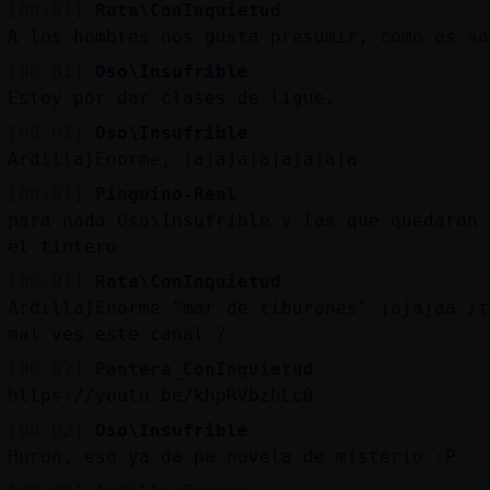
[00:01]
Rata\ConInquietud
A los hombres nos gusta presumir, como es sa
[00:01]
Oso\Insufrible
Estoy por dar clases de ligue.
[00:01]
Oso\Insufrible
Ardilla}Enorme, jajajajajajajaja
[00:01]
Pinguino-Real
para nada Oso\Insufrible y las que quedaron 
el tintero
[00:01]
Rata\ConInquietud
Ardilla}Enorme "mar de tiburones" jajajaa ¿t
mal ves este canal ?
[00:02]
Pantera_ConInquietud
https://youtu.be/khpRVbzhLc0
[00:02]
Oso\Insufrible
Huron, eso ya da pa novela de misterio :P