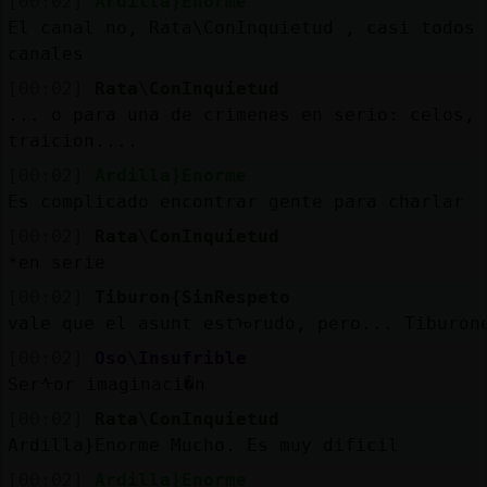
[00:02]
Ardilla}Enorme
El canal no, Rata\ConInquietud , casi todos 
canales
[00:02]
Rata\ConInquietud
... o para una de crimenes en serio: celos,
traicion....
[00:02]
Ardilla}Enorme
Es complicado encontrar gente para charlar
[00:02]
Rata\ConInquietud
*en serie
[00:02]
Tiburon{SinRespeto
vale que el asunt estᠣrudo, pero... Tiburon
[00:02]
Oso\Insufrible
Serᠰor imaginaci�n
[00:02]
Rata\ConInquietud
Ardilla}Enorme Mucho. Es muy dificil
[00:02]
Ardilla}Enorme