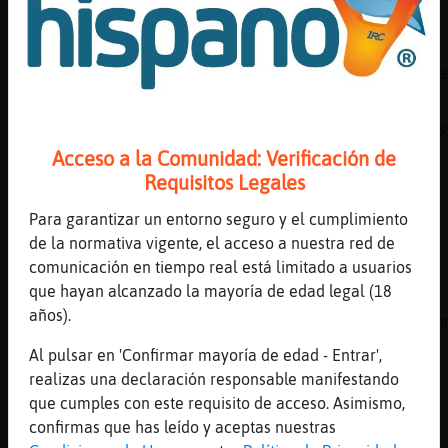
hable con mas de una
[00:12]
Pajaro-Verde
Oso\Insufrible ,no habr᳠querido decir ..empa
[00:12]
Oso\Insufrible
Ares26, del empacho al empalago , tampoco es
se vaya mucho
Acceso a la Comunidad: Verificación de
Requisitos Legales
[00:13]
Pantera_ConInquietud
a mi me mola los churros
Para garantizar un entorno seguro y el cumplimiento
[00:13]
Pinguino-Real
de la normativa vigente, el acceso a nuestra red de
y tambi鮠te persiguen Oso\Insufrible?
comunicación en tiempo real está limitado a usuarios
que hayan alcanzado la mayoría de edad legal (18
[00:13]
Rata\ConInquietud
años).
Pantera_ConInquietud Son un vicio. A veces m
tomo uno con el café en el bar
Al pulsar en 'Confirmar mayoría de edad - Entrar',
[00:14]
Pantera_ConInquietud
realizas una declaración responsable manifestando
[Rata\ConInquietud] mola
que cumples con este requisito de acceso. Asimismo,
confirmas que has leído y aceptas nuestras
[00:14]
Pajaro-Verde