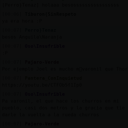
[Perro}Tenaz] holaaa besossssssssssssssss
[00:06]
Tiburon{SinRespeto
ya era hora :P
[00:07]
Perro}Tenaz
besos Anguila\Naranja
[00:07]
Oso\Insufrible
:P
[00:07]
Pajaro-Verde
Por ejemplo Joel es mucho m᳠varonil que Thor
[00:07]
Pantera_ConInquietud
https://youtu.be/CTFOb5f1Ip0
[00:07]
Oso\Insufrible
Pa varonil, el que hace los churros en mi
pueblo, casi dos metros y la gracia que tie 
darle la vuelta a la rueda churros
[00:07]
Pajaro-Verde