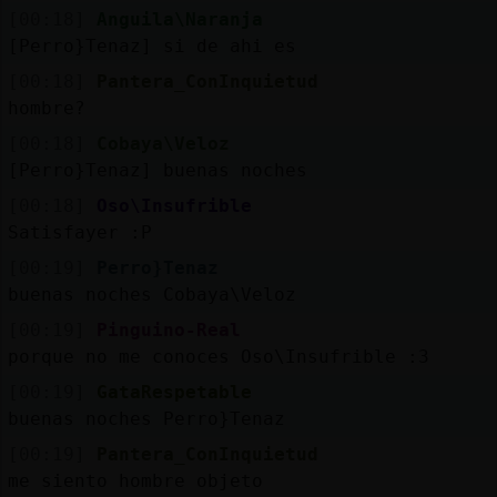
[00:18]
Anguila\Naranja
[Perro}Tenaz] si de ahi es
[00:18]
Pantera_ConInquietud
hombre?
[00:18]
Cobaya\Veloz
[Perro}Tenaz] buenas noches
[00:18]
Oso\Insufrible
Satisfayer :P
[00:19]
Perro}Tenaz
buenas noches Cobaya\Veloz
[00:19]
Pinguino-Real
porque no me conoces Oso\Insufrible :3
[00:19]
GataRespetable
buenas noches Perro}Tenaz
[00:19]
Pantera_ConInquietud
me siento hombre objeto