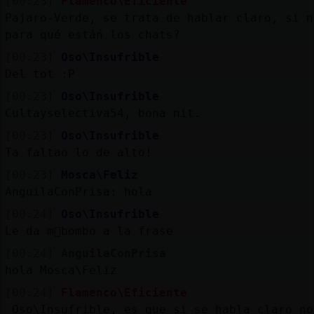
[00:23]
Flamenco\Eficiente
Pajaro-Verde, se trata de hablar claro, si n
para qué estáń los chats?
[00:23]
Oso\Insufrible
Del tot :P
[00:23]
Oso\Insufrible
Cultayselectiva54, bona nit.
[00:23]
Oso\Insufrible
Ta faltao lo de alto!
[00:23]
Mosca\Feliz
AnguilaConPrisa: hola
[00:24]
Oso\Insufrible
Le da m᳠bombo a la frase
[00:24]
AnguilaConPrisa
hola Mosca\Feliz
[00:24]
Flamenco\Eficiente
Oso\Insufrible, es que si se habla claro no