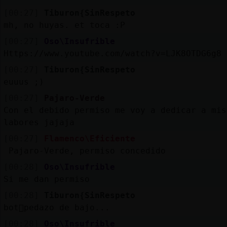
[00:27]
Tiburon{SinRespeto
mh, no huyas. et toca :P
[00:27]
Oso\Insufrible
Https://www.youtube.com/watch?v=LJK8OTDG6g8
[00:27]
Tiburon{SinRespeto
euuus ;)
[00:27]
Pajaro-Verde
Con el debido permiso me voy a dedicar a mis
labores jajaja
[00:27]
Flamenco\Eficiente
Pajaro-Verde, permiso concedido
[00:28]
Oso\Insufrible
Si me dan permiso
[00:28]
Tiburon{SinRespeto
bot󮬠pedazo de bajo...
[00:28]
Oso\Insufrible