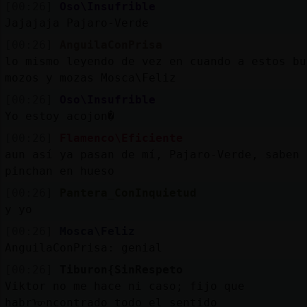
[00:26]
Oso\Insufrible
Jajajaja Pajaro-Verde
[00:26]
AnguilaConPrisa
lo mismo leyendo de vez en cuando a estos bu
mozos y mozas Mosca\Feliz
[00:26]
Oso\Insufrible
Yo estoy acojon�
[00:26]
Flamenco\Eficiente
aun así ya pasan de mí, Pajaro-Verde, saben 
pinchan en hueso
[00:26]
Pantera_ConInquietud
y yo
[00:26]
Mosca\Feliz
AnguilaConPrisa: genial
[00:26]
Tiburon{SinRespeto
Viktor no me hace ni caso; fijo que
habrᠥncontrado todo el sentido