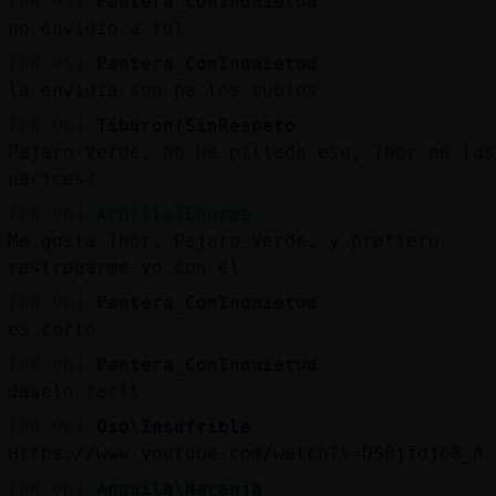
[00:05]
Pantera_ConInquietud
no envidio a tol
[00:05]
Pantera_ConInquietud
la envidia son pa los rubios
[00:06]
Tiburon{SinRespeto
Pajaro-Verde, no he pillado eso, Thor en las
narices?
[00:06]
Ardilla}Enorme
Me gusta Thor, Pajaro-Verde, y prefiero
restregarme yo con él
[00:06]
Pantera_ConInquietud
es corto
[00:06]
Pantera_ConInquietud
daselo facil
[00:06]
Oso\Insufrible
Https://www.youtube.com/watch?v=DS0jfdjo8_A
[00:06]
Anguila\Naranja