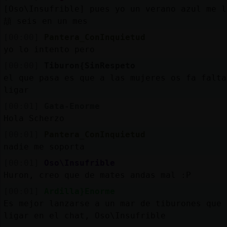
[Oso\Insufrible] pues yo un verano azul me l
頡 seis en un mes
[00:00]
Pantera_ConInquietud
yo lo intento pero
[00:00]
Tiburon{SinRespeto
el que pasa es que a las mujeres os fa falta
ligar
[00:01]
Gata-Enorme
Hola Scherzo
[00:01]
Pantera_ConInquietud
nadie me soporta
[00:01]
Oso\Insufrible
Huron, creo que de mates andas mal :P
[00:01]
Ardilla}Enorme
Es mejor lanzarse a un mar de tiburones que
ligar en el chat, Oso\Insufrible