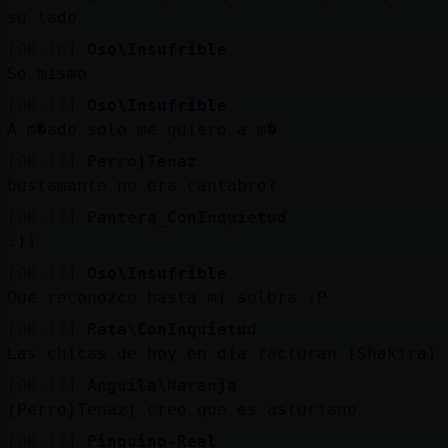
su lado
[00:16]
Oso\Insufrible
So mismo
[00:17]
Oso\Insufrible
A m�ado solo me quiero a m�
[00:17]
Perro}Tenaz
bustamante no era cantabro?
[00:17]
Pantera_ConInquietud
:))
[00:17]
Oso\Insufrible
Que reconozco hasta mi solbra :P
[00:17]
Rata\ConInquietud
Las chicas de hoy en día facturan (Shakira)
[00:17]
Anguila\Naranja
[Perro}Tenaz] creo que es asturiano
[00:17]
Pinguino-Real