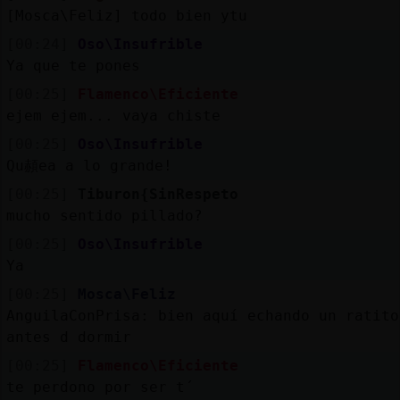
[Mosca\Feliz] todo bien ytu
[00:24]
Oso\Insufrible
Ya que te pones
[00:25]
Flamenco\Eficiente
ejem ejem... vaya chiste
[00:25]
Oso\Insufrible
Qu頳ea a lo grande!
[00:25]
Tiburon{SinRespeto
mucho sentido pillado?
[00:25]
Oso\Insufrible
Ya
[00:25]
Mosca\Feliz
AnguilaConPrisa: bien aquí echando un ratito
antes d dormir
[00:25]
Flamenco\Eficiente
te perdono por ser t´