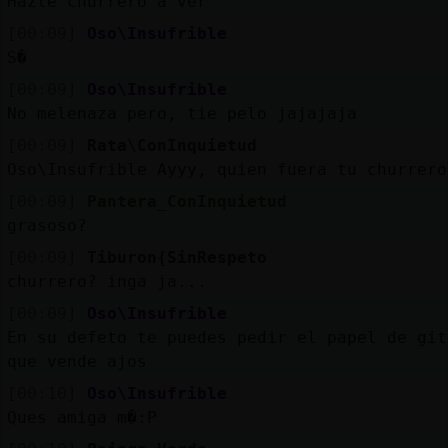
Hazte churrero a ver
[00:09]
Oso\Insufrible
S�
[00:09]
Oso\Insufrible
No melenaza pero, tie pelo jajajaja
[00:09]
Rata\ConInquietud
Oso\Insufrible Ayyy, quien fuera tu churrero
[00:09]
Pantera_ConInquietud
grasoso?
[00:09]
Tiburon{SinRespeto
churrero? inga ja...
[00:09]
Oso\Insufrible
En su defeto te puedes pedir el papel de git
que vende ajos
[00:10]
Oso\Insufrible
Ques amiga m�:P