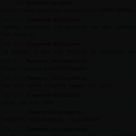
[00:20]
Anguila\Naranja
https://www.youtube.com/watch?v=HUGuH7NPb4g
[00:20]
Flamenco\Eficiente
seamos sinceros, las mujeres son más simples
los hombres
[00:21]
Flamenco\Eficiente
la prueba es que son felices de cualquier ma
[00:21]
Pantera_ConInquietud
https://youtu.be/HfRjO7yQmXo
[00:21]
Pantera_ConInquietud
los que somos simples somos los tios
[00:21]
Flamenco\Eficiente
once, de eso nada
[00:21]
Tiburon{SinRespeto
Pantera_ConInquietud, totalmente
[00:22]
Pantera_ConInquietud