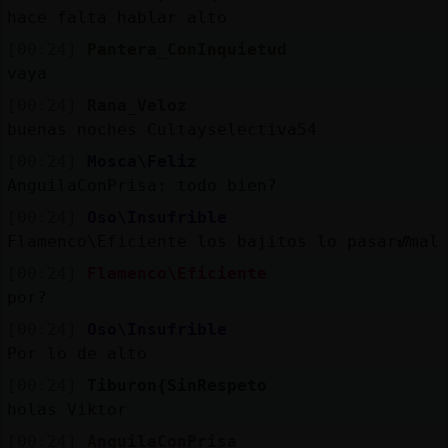
hace falta hablar alto
[00:24]
Pantera_ConInquietud
vaya
[00:24]
Rana_Veloz
buenas noches Cultayselectiva54
[00:24]
Mosca\Feliz
AnguilaConPrisa: todo bien?
[00:24]
Oso\Insufrible
Flamenco\Eficiente los bajitos lo pasarᮠmal
[00:24]
Flamenco\Eficiente
por?
[00:24]
Oso\Insufrible
Por lo de alto
[00:24]
Tiburon{SinRespeto
holas Viktor
[00:24]
AnguilaConPrisa