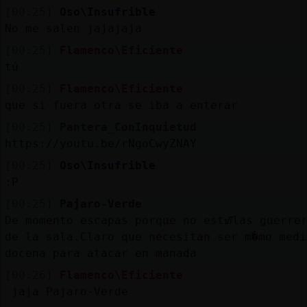
[00:25]
Oso\Insufrible
No me salen jajajaja
[00:25]
Flamenco\Eficiente
tú
[00:25]
Flamenco\Eficiente
que si fuera otra se iba a enterar
[00:25]
Pantera_ConInquietud
https://youtu.be/rNgoCwyZNAY
[00:25]
Oso\Insufrible
:P
[00:25]
Pajaro-Verde
De momento escapas porque no estᮠlas guerre
de la sala.Claro que necesitan ser m�mo medi
docena para atacar en manada
[00:26]
Flamenco\Eficiente
jaja Pajaro-Verde