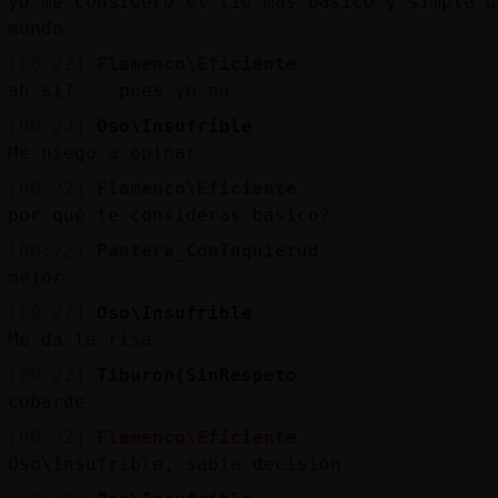
yo me considero el tio mas basico y simple d
mundo
[00:22]
Flamenco\Eficiente
ah sí?... pues yo no
[00:22]
Oso\Insufrible
Me niego a opinar
[00:22]
Flamenco\Eficiente
por qué te consideras básico?
[00:22]
Pantera_ConInquietud
mejor
[00:22]
Oso\Insufrible
Me da la risa
[00:22]
Tiburon{SinRespeto
cobarde
[00:22]
Flamenco\Eficiente
Oso\Insufrible, sabia decisión