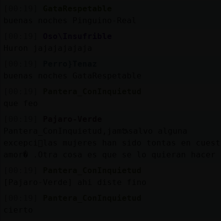
[00:19]
GataRespetable
buenas noches Pinguino-Real
[00:19]
Oso\Insufrible
Huron jajajajajaja
[00:19]
Perro}Tenaz
buenas noches GataRespetable
[00:19]
Pantera_ConInquietud
que feo
[00:19]
Pajaro-Verde
Pantera_ConInquietud,jamᳬsalvo alguna
excepci󮠬las mujeres han sido tontas en cuest
amor� .Otra cosa es que se lo quieran hacer 
[00:19]
Pantera_ConInquietud
[Pajaro-Verde] ahi diste fino
[00:19]
Pantera_ConInquietud
cierto