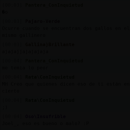
[00:03]
Pantera_ConInquietud
�o
[00:03]
Pajaro-Verde
Ocurre cuando se encuentran dos gallos en el
mismo gallinero
[00:03]
Gallina}Brillante
ajajajjajajajaja
[00:04]
Pantera_ConInquietud
me temia lo peor
[00:04]
Rata\ConInquietud
MH Creo que quienes dicen eso de ti están en
cierto
[00:04]
Rata\ConInquietud
;)
[00:04]
Oso\Insufrible
Joel_, eso es bueno o malo? :P