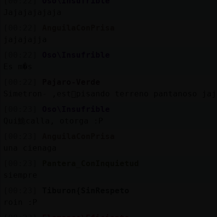
[00:22]
Oso\Insufrible
Jajajajajaja
[00:22]
AnguilaConPrisa
jajajajja
[00:22]
Oso\Insufrible
Es m�s
[00:22]
Pajaro-Verde
Simetron- ,est᳠pisando terreno pantanoso jaj
[00:23]
Oso\Insufrible
Qui鮠calla, otorga :P
[00:23]
AnguilaConPrisa
una cienaga
[00:23]
Pantera_ConInquietud
siempre
[00:23]
Tiburon{SinRespeto
roin :P