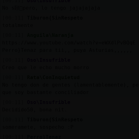
[00:11]
Oso\Insufrible
No s頣󭯠pero, lo tengo jajajajaja
[00:11]
Tiburon{SinRespeto
totalmente
[00:11]
Anguila\Naranja
https://www.youtube.com/watch?v=eWXdlPvBQqE
Perro}Tenaz para tii,, puya Asturias,,,,,,
[00:11]
Oso\Insufrible
Creo que le echo mucho morro
[00:11]
Rata\ConInquietud
No tengo don de gentes (lamentablemente), pe
que soy bastante conciliador
[00:11]
Oso\Insufrible
Decidido50, bona nit.
[00:11]
Tiburon{SinRespeto
someramete, sospecho :P
[00:11]
Perro}Tenaz