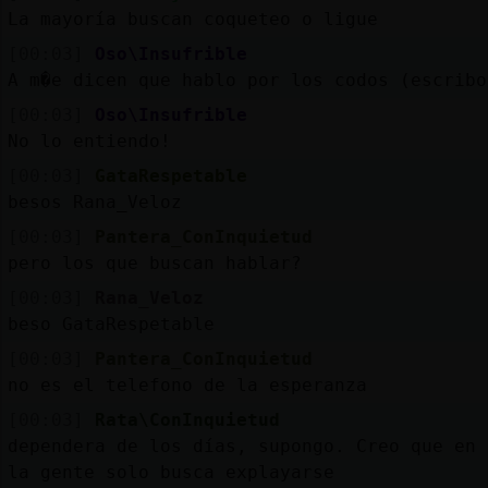
La mayoría buscan coqueteo o ligue
[00:03]
Oso\Insufrible
A m�e dicen que hablo por los codos (escribo
[00:03]
Oso\Insufrible
No lo entiendo!
[00:03]
GataRespetable
besos Rana_Veloz
[00:03]
Pantera_ConInquietud
pero los que buscan hablar?
[00:03]
Rana_Veloz
beso GataRespetable
[00:03]
Pantera_ConInquietud
no es el telefono de la esperanza
[00:03]
Rata\ConInquietud
dependera de los días, supongo. Creo que en 
la gente solo busca explayarse