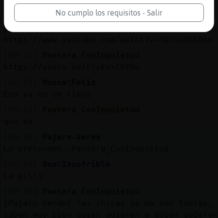
es un poema
No cumplo los requisitos - Salir
[00:15]
Tiburon{SinRespeto
ya que Oso\Insufrible estᠰerl�vaga:
https://www.youtube.com/watch?v=3QrGvXRKQoo
[00:15]
Pantera_ConInquietud
https://youtu.be/rSskvxt6YBo
[00:15]
Mosca\Feliz
Eso ya no se lleva
[00:15]
Pantera_ConInquietud
que va
[00:16]
Pajaro-Verde
Lo pretenden ,Pantera_ConInquietud
[00:16]
Oso\Insufrible
La pillo
[00:16]
Pantera_ConInquietud
[Pajaro-Verde] las chicas ya no son tontas,
saben muy bien quien quieren a quien quieren