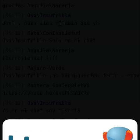
gracias Anguila\Naranja
[00:12]
Oso\Insufrible
Joel_, pues ties m᳠labia que yo
[00:12]
Rata\ConInquietud
Oso\Insufrible Solo en el chat
[00:12]
Anguila\Naranja
[Perro}Tenaz] (:))
[00:12]
Pajaro-Verde
Oso\Insufrible ,no habr᳠querido decir ..empa
[00:12]
Pantera_ConInquietud
https://youtu.be/4vtPF9YBXRo
[00:12]
Oso\Insufrible
Yo en el chat soy m᳠seria
[00:12]
Pantera_ConInquietud
el sabado iba borracho
[00:12]
Pantera_ConInquietud