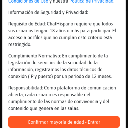
Condiciones de Uso
y nuestra
Política de Privacidad
.
Empalagan los dulces y determinados
chateros�pretendiendo,en vano,ganarse el fav
Información de Seguridad y Privacidad:
de las se񯲡s
Requisito de Edad: ChatHispano requiere que todos
[00:14]
Rata\ConInquietud
sus usuarios tengan 18 años o más para participar. El
Más nooo, que me conozco
acceso a perfiles que no cumplan este criterio está
[00:14]
Oso\Insufrible
restringido.
A veces, Pinguino-Real
Cumplimiento Normativo: En cumplimiento de la
[00:14]
Pantera_ConInquietud
legislación de servicios de la sociedad de la
el favor de las se񯲡s suena raro
información, registramos los datos técnicos de
[00:15]
Pantera_ConInquietud
conexión (IP y puerto) por un periodo de 12 meses.
aun existe tios asin?
Responsabilidad: Como plataforma de comunicación
[00:15]
Anguila\Naranja
abierta, cada usuario es responsable del
[Perro}Tenaz] la cante entera (:))
cumplimiento de las normas de convivencia y del
[00:15]
Oso\Insufrible
contenido que genera en las salas.
Ainss mare...
[00:15]
Pantera_ConInquietud
Confirmar mayoría de edad - Entrar