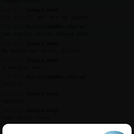
cuando curro
[08:37]
Cobaya_Real
Si, illuci, por eso me gustan
[08:38]
EstrellaDeMar-Marron
hay varias series Cobaya_Real
[08:38]
Cobaya_Real
No puedo ver la tv, illuci
[08:38]
Cobaya_Real
Y series, menos
[08:39]
EstrellaDeMar-Marron
netflix
[08:39]
Cobaya_Real
Tampoco
[08:39]
Cobaya_Real
Hago otras cosas
[08:39]
EstrellaDeMar-Marron