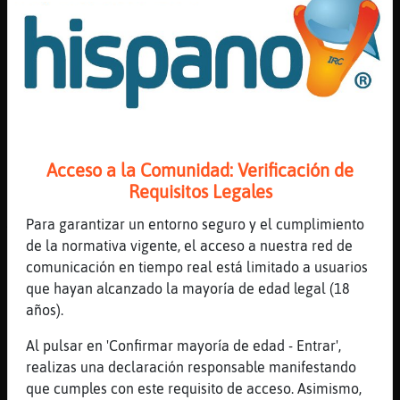
ah�
[08:39]
Cobaya_Real
Por eso digo que ha sido un lujo ver esas
pelis
[08:40]
Gallina\Rapaz
yo estoy viendo las brujas de mayfair
[08:40]
EstrellaDeMar-Marron
Acceso a la Comunidad: Verificación de
yaaa....poco tiempo te da ver
Requisitos Legales
[08:40]
Cobaya_Real
Alguna vez pongo las noticias, pero me
Para garantizar un entorno seguro y el cumplimiento
cansa
de la normativa vigente, el acceso a nuestra red de
comunicación en tiempo real está limitado a usuarios
[08:40]
Gallina\Rapaz
que hayan alcanzado la mayoría de edad legal (18
es fuerte pero me encanta
años).
[08:40]
Cobaya_Real
Siempre lo mismo
Al pulsar en 'Confirmar mayoría de edad - Entrar',
realizas una declaración responsable manifestando
[08:40]
Gallina\Rapaz
que cumples con este requisito de acceso. Asimismo,
es que quiero ser una bruja :PP