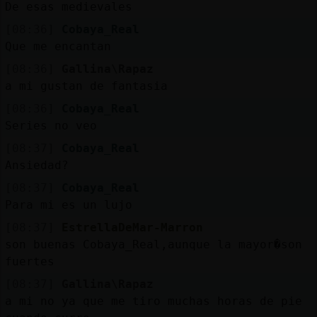
Mis
De esas medievales
blogs
[08:36]
Cobaya_Real
Que me encantan
[08:36]
Gallina\Rapaz
a mi gustan de fantasia
Mis
foros
[08:36]
Cobaya_Real
Series no veo
[08:37]
Cobaya_Real
Ansiedad?
Registr
un
[08:37]
Cobaya_Real
canal
Para mi es un lujo
[08:37]
EstrellaDeMar-Marron
son buenas Cobaya_Real,aunque la mayor�son
fuertes
Más
[08:37]
Gallina\Rapaz
gestion
a mi no ya que me tiro muchas horas de pie