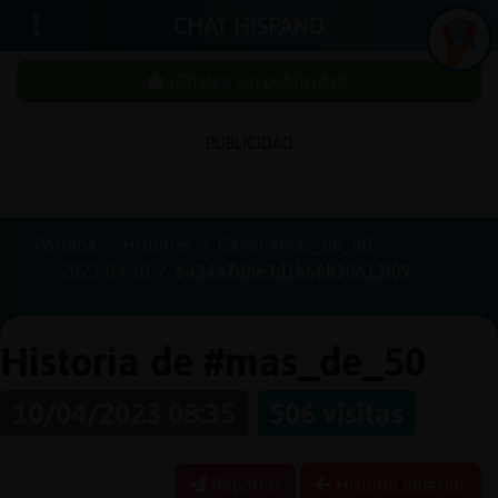
CHAT HISPANO
¡Chatea sin publicidad!
PUBLICIDAD
Iniciar
sesión
Portada
Historias
Canal #mas_de_50
2023-04-10
6434a7dbe3d1b66b30613f09
¡Chatea
sin
publici
Historia de #mas_de_50
10/04/2023 08:35
506 visitas
Crear
una
Reportar
Historia anterior
cuenta