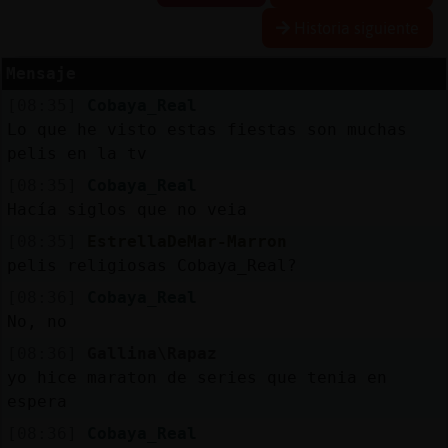
Historia siguiente
Mensaje
Reserva
[08:35]
Cobaya_Real
alias
Lo que he visto estas fiestas son muchas
pelis en la tv
[08:35]
Cobaya_Real
Actuali
Hacía siglos que no veia
contras
[08:35]
EstrellaDeMar-Marron
pelis religiosas Cobaya_Real?
[08:36]
Cobaya_Real
Actuali
No, no
IP
[08:36]
Gallina\Rapaz
virtual
yo hice maraton de series que tenia en
espera
[08:36]
Cobaya_Real