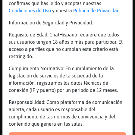
confirmas que has leído y aceptas nuestras
[08:41]
Cobaya_Real
Condiciones de Uso
y nuestra
Política de Privacidad
.
Para que Nina?
Información de Seguridad y Privacidad:
[08:41]
EstrellaDeMar-Marron
llevo como dos a񯳠que no veo noticias, doy
Requisito de Edad: ChatHispano requiere que todos
una pincelada en el google y me informo un
sus usuarios tengan 18 años o más para participar. El
poco
acceso a perfiles que no cumplan este criterio está
[08:41]
Gallina\Rapaz
restringido.
Cobaya_Real para volver sapos algunas
Cumplimiento Normativo: En cumplimiento de la
personas jajaja
legislación de servicios de la sociedad de la
[08:41]
Cobaya_Real
información, registramos los datos técnicos de
😆
conexión (IP y puerto) por un periodo de 12 meses.
[08:42]
Cobaya_Real
Responsabilidad: Como plataforma de comunicación
Nina, los sapos son los reyes del harén
abierta, cada usuario es responsable del
ranil
cumplimiento de las normas de convivencia y del
[08:42]
Cobaya_Real
contenido que genera en las salas.
Jajajaja