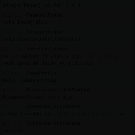
[Oveja_Tenaz] un feliz dia
[12:11]
Caiman\Tenaz
hola Topo{Feliz
[12:11]
Caiman\Tenaz
hola Rinoceronte\DelMonton
[12:11]
Avestruz\Suave
yo se hablar en ingles pero no me da la
real gana de hacer el ridiculo
[12:11]
Topo{Feliz
Hola, Caiman\Tenaz
[12:11]
Rinoceronte\DelMonton
[Caiman\Tenaz] buen dia
[12:11]
Elefante\Elocuente
estoy friendo la cebolla para la salsa xd
[12:12]
Elefante\Elocuente
jajaja