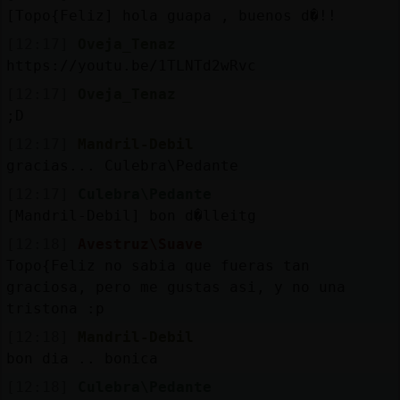
[Topo{Feliz] hola guapa , buenos d�!!
[12:17]
Oveja_Tenaz
https://youtu.be/1TLNTd2wRvc
[12:17]
Oveja_Tenaz
;D
[12:17]
Mandril-Debil
gracias... Culebra\Pedante
[12:17]
Culebra\Pedante
[Mandril-Debil] bon d�lleitg
[12:18]
Avestruz\Suave
Topo{Feliz no sabia que fueras tan
graciosa, pero me gustas asi, y no una
tristona :p
[12:18]
Mandril-Debil
bon dia .. bonica
[12:18]
Culebra\Pedante