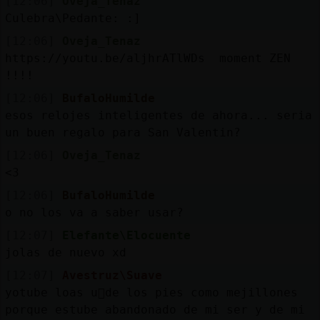
[12:06]
Oveja_Tenaz
Culebra\Pedante: :]
[12:06]
Oveja_Tenaz
https://youtu.be/aljhrATlWDs moment ZEN
!!!!
[12:06]
BufaloHumilde
esos relojes inteligentes de ahora... seria
un buen regalo para San Valentin?
[12:06]
Oveja_Tenaz
<3
[12:06]
BufaloHumilde
o no los va a saber usar?
[12:07]
Elefante\Elocuente
jolas de nuevo xd
[12:07]
Avestruz\Suave
yotube loas u񡳠de los pies como mejillones
porque estube abandonado de mi ser y de mi