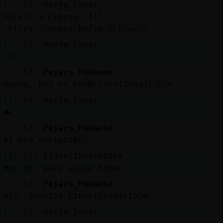
Mis
[11:53]
Oveja_Tenaz
blogs
Volver a Empezar !!!!
https://youtu.be/tm_HLSCw2JE
[11:53]
Oveja_Tenaz
;D
Mis
[11:54]
Pajaro_Pedante
foros
bueno, hoy no hab�Lince{Insufrible
[11:54]
Oveja_Tenaz
🦇
Registr
[11:54]
Pajaro_Pedante
un
es una excepci�n?
canal
[11:54]
Lince{Insufrible
Hoy no, pero suele haber
[11:54]
Pajaro_Pedante
Más
aja, gracias Lince{Insufrible
gestion
[11:54]
Oveja_Tenaz