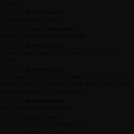
chinos
[11:59]
BufaloHumilde
que resbalan todas
[12:00]
Oveja_SinRespeto
Https://youtu.be/vnJkVbGWw8o
[12:00]
BufaloHumilde
antes unas zapatillas eran para toda la
vida
[12:00]
BufaloHumilde
los cuadros no se borraban, la suela esa
amarilla no se rompia, como mucho que salia
un agujero en el dedo gordo
[12:00]
BufaloHumilde
pero que aun aguantaban
[12:00]
Oveja_Tenaz
https://youtu.be/aMvPpAjdzuE