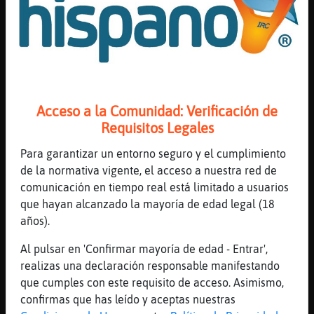
~Culebra\Pedante~ igualmente
[12:09]
Caiman\Tenaz
hola Pinguino{Elocuente
[12:09]
Serpiente-ConPrisa
[Rata\Breve] feliz sabado
[12:09]
Avestruz\Suave
Acceso a la Comunidad: Verificación de
yo me rio de mi mismo porque soy el unico
Requisitos Legales
que se parte de la risa
Para garantizar un entorno seguro y el cumplimiento
[12:09]
Pinguino{Elocuente
de la normativa vigente, el acceso a nuestra red de
~Caiman\Tenaz~
comunicación en tiempo real está limitado a usuarios
[12:09]
Caiman\Tenaz
que hayan alcanzado la mayoría de edad legal (18
hola Serpiente-ConPrisa
años).
[12:10]
Serpiente-ConPrisa
Al pulsar en 'Confirmar mayoría de edad - Entrar',
hola Caiman\Tenaz
realizas una declaración responsable manifestando
[12:10]
Pinguino{Elocuente
que cumples con este requisito de acceso. Asimismo,
~Topo{Feliz~
confirmas que has leído y aceptas nuestras