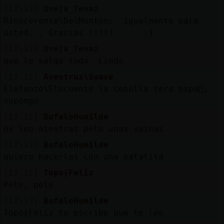
[12:12]
Oveja_Tenaz
Rinoceronte\DelMonton: igualmente para
usted... Gracias !!!!! :]
[12:12]
Oveja_Tenaz
que le salga todo Lindo
[12:12]
Avestruz\Suave
Elefante\Elocuente la cebolla sera espa񯬡,
supongo
[12:12]
BufaloHumilde
os leo mientras pelo unas vainas
[12:12]
BufaloHumilde
quiero hacerlas con una patatita
[12:12]
Topo{Feliz
Pele, pele
[12:13]
BufaloHumilde
Topo{Feliz tu escribe que te leo