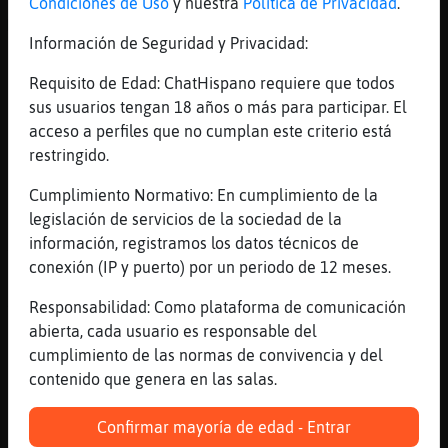
[12:10]
Rinoceronte\DelMonton
Condiciones de Uso
y nuestra
Política de Privacidad
.
Muy buenos y ventoleros dias
Información de Seguridad y Privacidad:
[12:10]
Topo{Feliz
Buenos d�.
Requisito de Edad: ChatHispano requiere que todos
sus usuarios tengan 18 años o más para participar. El
[12:10]
Mandril-Debil
acceso a perfiles que no cumplan este criterio está
Pinguino{Elocuente
restringido.
[12:10]
Topo{Feliz
[Pinguino{Elocuente]
Cumplimiento Normativo: En cumplimiento de la
legislación de servicios de la sociedad de la
[12:10]
Pinguino{Elocuente
información, registramos los datos técnicos de
~Mandril-Debil~
conexión (IP y puerto) por un periodo de 12 meses.
[12:10]
Pinguino{Elocuente
~Rinoceronte\DelMonton~
Responsabilidad: Como plataforma de comunicación
abierta, cada usuario es responsable del
[12:10]
Topo{Feliz
cumplimiento de las normas de convivencia y del
Rinoceronte\DelMonton, buenos d�
contenido que genera en las salas.
[12:10]
Avestruz\Suave
con tristezas y lloros nadie va a ninguna
Confirmar mayoría de edad - Entrar
parte