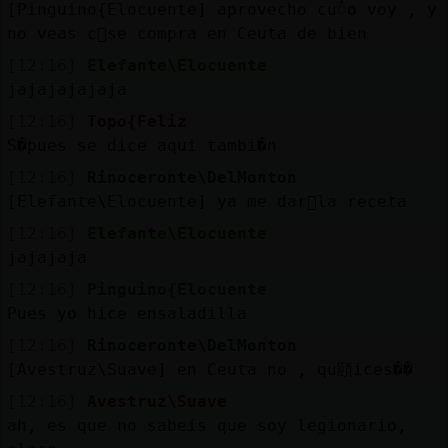
[Pinguino{Elocuente] aprovecho cuᮤo voy , y
no veas c󭯠se compra en Ceuta de bien
[12:16]
Elefante\Elocuente
jajajajajaja
[12:16]
Topo{Feliz
S�pues se dice aqui tambi�n
[12:16]
Rinoceronte\DelMonton
[Elefante\Elocuente] ya me dar᳠la receta
[12:16]
Elefante\Elocuente
jajajaja
[12:16]
Pinguino{Elocuente
Pues yo hice ensaladilla
[12:16]
Rinoceronte\DelMonton
[Avestruz\Suave] en Ceuta no , qu頤ices��
[12:16]
Avestruz\Suave
ah, es que no sabeis que soy legionario,