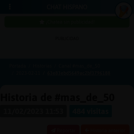
CHAT HISPANO
¡Chatea sin publicidad!
PUBLICIDAD
Iniciar
sesión
Portada
Historias
Canal #mas_de_50
2023-02-11
63e83ebd5649ac2bf3796188
¡Chatea
sin
publici
Historia de #mas_de_50
11/02/2023 11:53
484 visitas
Crear
una
Reportar
Historia anterior
cuenta