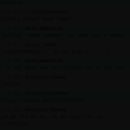
esencia
[12:07]
Culebra\Pedante
[Oveja_Tenaz] buen tema"
[12:07]
BufaloHumilde
gallego todos tenemos las uñas mas o menos
[12:07]
Oveja_Tenaz
Culebra\Pedante: a sus pies !!! :]
[12:08]
BufaloHumilde
lo que pasa que en invierno no se nos ven
[12:08]
Avestruz\Suave
jajaja
[12:08]
Culebra\Pedante
https://youtu.be/410cZw2YI0g
[12:08]
Avestruz\Suave
yo me rio de mi. no de vosotros, no
ofenderos