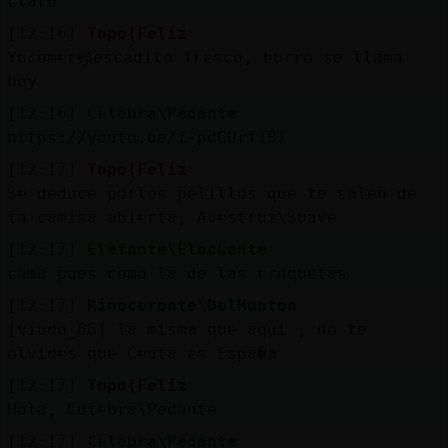
claro
[12:16]
Topo{Feliz
Yocomer頰escadito fresco, burro se llama
hoy
[12:16]
Culebra\Pedante
https://youtu.be/I-pdGUrf1BI
[12:17]
Topo{Feliz
Se deduce porlos pelillos que te salen de
la camisa abierta, Avestruz\Suave
[12:17]
Elefante\Elocuente
cama pues como la de las croquetas
[12:17]
Rinoceronte\DelMonton
[viudo_66] la misma que aqui , no te
olvides que Ceuta es Espa�a
[12:17]
Topo{Feliz
Hola, Culebra\Pedante
[12:17]
Culebra\Pedante