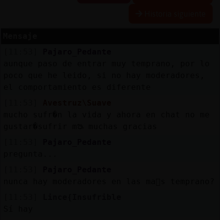
Historia siguiente
Mensaje
Reserva
[11:53]
Pajaro_Pedante
alias
aunque paso de entrar muy temprano, por lo
poco que he leido, si no hay moderadores,
el comportamiento es diferente
Actuali
[11:53]
Avestruz\Suave
contras
mucho sufr�n la vida y ahora en chat no me
gustar�sufrir mᳬ muchas gracias
[11:53]
Pajaro_Pedante
pregunta...
Actuali
IP
[11:53]
Pajaro_Pedante
virtual
nunca hay moderadores en las ma񡮡s temprano?
[11:53]
Lince{Insufrible
Sí hay