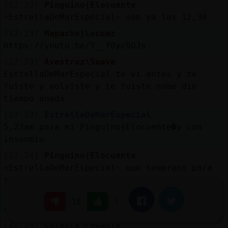
[12:23]
Pinguino{Elocuente
~EstrellaDeMarEspecial~ son ya las 12,30
[12:23]
Mapache}Locuaz
https://youtu.be/Y__f0yc9QJs
[12:23]
Avestruz\Suave
EstrellaDeMarEspecial te vi antes y te
fuiste y volviste y te fuiste nome dio
tiempo anada
[12:23]
EstrellaDeMarEspecial
5,23am para mi Pinguino{Elocuente�y con
insonmio
[12:24]
Pinguino{Elocuente
~EstrellaDeMarEspecial~ que temprano para
ti
[12:24]
EstrellaDeMarEspecial
|
Facebook
Twitter
16
Avestruz\Suave buen dia
[12:24]
Culebra\Pedante