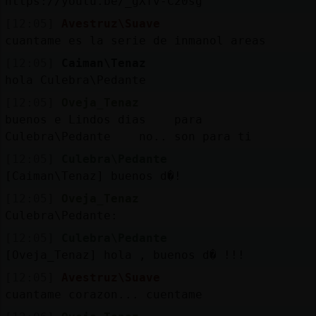
https://youtu.be/_gXfv-C20sg
[12:05]
Avestruz\Suave
cuantame es la serie de inmanol areas
[12:05]
Caiman\Tenaz
hola Culebra\Pedante
[12:05]
Oveja_Tenaz
buenos e Lindos dias para
Culebra\Pedante no.. son para ti
[12:05]
Culebra\Pedante
[Caiman\Tenaz] buenos d�!
[12:05]
Oveja_Tenaz
Culebra\Pedante:
[12:05]
Culebra\Pedante
[Oveja_Tenaz] hola , buenos d� !!!
[12:05]
Avestruz\Suave
cuantame corazon... cuentame