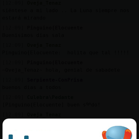
[12:09]
Oveja_Tenaz
siéntese a mi lado .. La Luna siempre nos
estará mirando
[12:09]
Pinguino{Elocuente
Buenisimos dias sala
[12:09]
Oveja_Tenaz
Pinguino{Elocuente: holita que tal !!!!!
[12:09]
Pinguino{Elocuente
~Oveja_Tenaz~ hola, genial de sabadete
[12:09]
Serpiente-ConPrisa
buenos dias a todos
[12:09]
Culebra\Pedante
[Pinguino{Elocuente] buen sᢡdo!
[12:09]
Oveja_Tenaz
:]
[12:09]
Pinguino{Elocuente