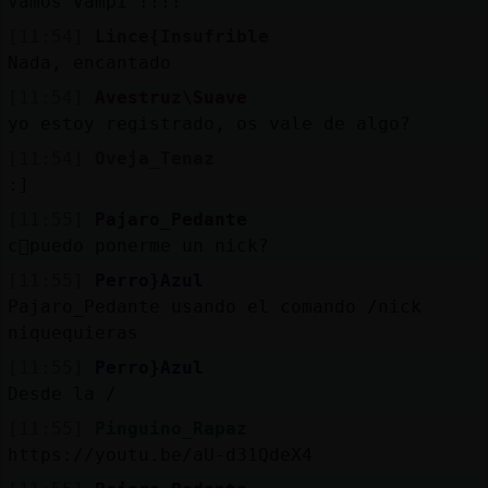
Vamos Vampi !!!!
[11:54]
Lince{Insufrible
Nada, encantado
[11:54]
Avestruz\Suave
yo estoy registrado, os vale de algo?
[11:54]
Oveja_Tenaz
:]
[11:55]
Pajaro_Pedante
c󭯠puedo ponerme un nick?
[11:55]
Perro}Azul
Pajaro_Pedante usando el comando /nick
niquequieras
[11:55]
Perro}Azul
Desde la /
[11:55]
Pinguino_Rapaz
https://youtu.be/aU-d31QdeX4