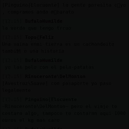
[Pinguino{Elocuente] la gente poresita c󭯠yo
, compramos anda m᳠barato
[12:15]
BufaloHumilde
la verda que tengo trcuo
[12:15]
Topo{Feliz
Una vaina enmi tierra es un cachondeito
tambi鮬 o una historia
[12:15]
BufaloHumilde
yo las pelo con el pela-patatas
[12:15]
Rinoceronte\DelMonton
[Avestruz\Suave] con pasaporte yo paso
legalmente
[12:15]
Pinguino{Elocuente
~Rinoceronte\DelMonton~ pero el viaje te
costara algo, tampoco te costaran aqui 1000
euros el kg mas caro