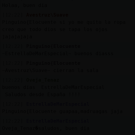
Holaa, buen dia
[12:22]
Avestruz\Suave
Pinguino{Elocuente si yo me quito la ropa
creo que todo dios se tapa los ojos
jajajajaja
[12:22]
Pinguino{Elocuente
~EstrellaDeMarEspecial~ buenos diasss
[12:22]
Pinguino{Elocuente
~Avestruz\Suave~ cierran la sala
[12:22]
Oveja_Tenaz
buenos dias EstrellaDeMarEspecial
Saludos desde España !!!!
[12:22]
EstrellaDeMarEspecial
Pinguino{Elocuente guapaa,madruagas jaja
[12:22]
EstrellaDeMarEspecial
Oveja_Tenaz�saludos, buen dia