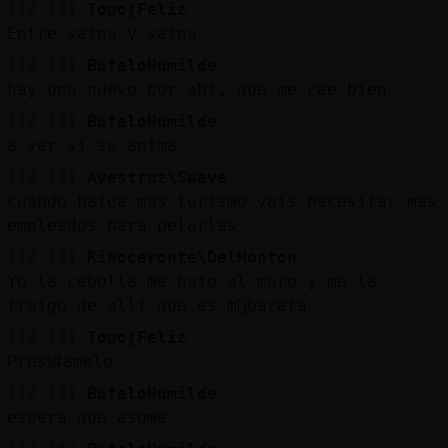
[12:13]
Topo{Feliz
Entre vaina y vaina
[12:13]
BufaloHumilde
hay uno nuevo por ahi, que me cae bien
[12:13]
BufaloHumilde
a ver si se anima
[12:13]
Avestruz\Suave
cuando haiga mas turismo vais necesitar mas
empleados para pelarlas
[12:13]
Rinoceronte\DelMonton
Yo la cebolla me bajo al moro y me la
traigo de alli que es m᳠barata
[12:13]
Topo{Feliz
Pres鮴amelo
[12:13]
BufaloHumilde
espera que asome