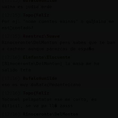
[12:15]
BufaloHumilde
vaina es judia erde
[12:15]
Topo{Feliz
Por ej: "nome cuentes vainas" o qu頶aina me
est᳠contado?
[12:15]
Avestruz\Suave
Rinoceronte\DelMonton pero sabes que te ban
a cachear aunque parezcas de espa�a
[12:16]
Elefante\Elocuente
[Rinoceronte\DelMonton] la masa me ha
salido teta
[12:16]
BufaloHumilde
eso es muy doRata{Pedanteicano
[12:16]
Topo{Feliz
Yoconel pelapatatas ese me corto, es
dificil, se va pa ll� zasss
[12:16]
Rinoceronte\DelMonton