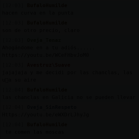
[12:03]
BufaloHumilde
hacen curva en la punta
[12:03]
BufaloHumilde
son de otro precio, claro
[12:03]
Oveja_Tenaz
Ahogándome en a tu adiós......
https://youtu.be/WCeFHbvJoM0
[12:03]
Avestruz\Suave
jajajaja y me decidi por las chanclas, las
u񡳠a su aire
[12:04]
BufaloHumilde
las chanclas en Galicia no se pueden llevar
[12:04]
Oveja_SinRespeto
Https://youtu.be/eWXDrLJhyJg
[12:04]
BufaloHumilde
te comen las moscas