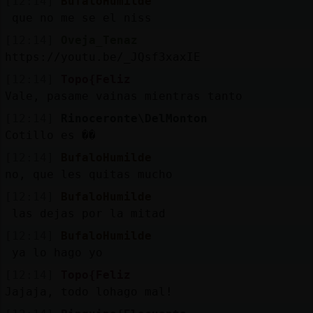
[12:14]
BufaloHumilde
que no me se el niss
[12:14]
Oveja_Tenaz
https://youtu.be/_JQsf3xaxIE
[12:14]
Topo{Feliz
Vale, pasame vainas mientras tanto
[12:14]
Rinoceronte\DelMonton
Cotillo es ��
[12:14]
BufaloHumilde
no, que les quitas mucho
[12:14]
BufaloHumilde
las dejas por la mitad
[12:14]
BufaloHumilde
ya lo hago yo
[12:14]
Topo{Feliz
Jajaja, todo lohago mal!