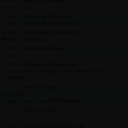
[12:19]
Avestruz\Suave
de melilla
[12:20]
Culebra\Pedante
https://youtu.be/7dp4GLm7sgo
[12:21]
Pinguino{Elocuente
Menuda venganza
[12:21]
Avestruz\Suave
jajaja
[12:21]
Pinguino{Elocuente
Te volvera a castigar cortandote el
internet
[12:21]
Oveja_Tenaz
Luna Azul !!!!
https://youtu.be/2V4VGapMqC0
[12:21]
Oveja_Tenaz
;D
[12:21]
EstrellaDeMarEspecial