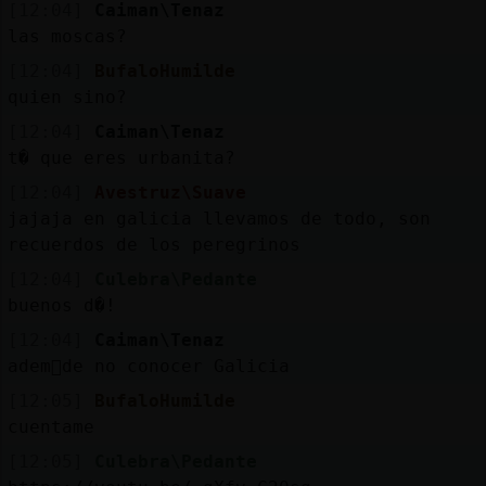
[12:04]
Caiman\Tenaz
las moscas?
[12:04]
BufaloHumilde
quien sino?
[12:04]
Caiman\Tenaz
t� que eres urbanita?
[12:04]
Avestruz\Suave
jajaja en galicia llevamos de todo, son
recuerdos de los peregrinos
[12:04]
Culebra\Pedante
buenos d�!
[12:04]
Caiman\Tenaz
adem᳠de no conocer Galicia
[12:05]
BufaloHumilde
cuentame
[12:05]
Culebra\Pedante