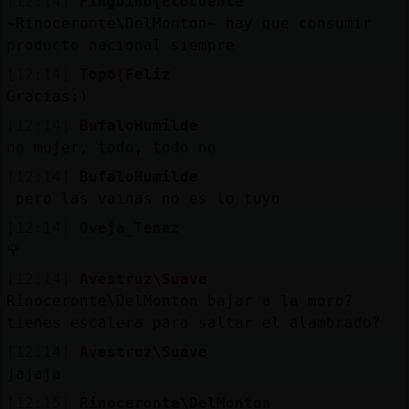
[12:14]
Pinguino{Elocuente
~Rinoceronte\DelMonton~ hay que consumir
producto nacional siempre
[12:14]
Topo{Feliz
Gracias:)
[12:14]
BufaloHumilde
no mujer, todo, todo no
[12:14]
BufaloHumilde
pero las vainas no es lo tuyo
[12:14]
Oveja_Tenaz
🌹
[12:14]
Avestruz\Suave
Rinoceronte\DelMonton bajar a la moro?
tienes escalera para saltar el alambrado?
[12:14]
Avestruz\Suave
jajaja
[12:15]
Rinoceronte\DelMonton