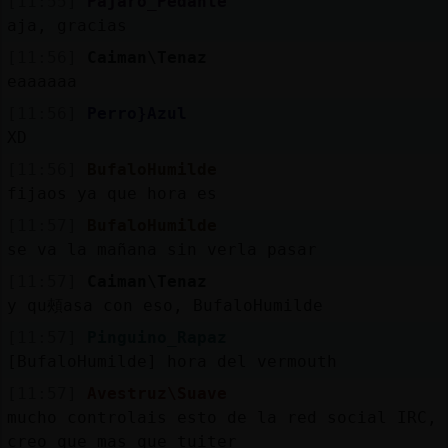
[11:55]
Pajaro_Pedante
aja, gracias
[11:56]
Caiman\Tenaz
eaaaaaa
[11:56]
Perro}Azul
XD
[11:56]
BufaloHumilde
fijaos ya que hora es
[11:57]
BufaloHumilde
se va la mañana sin verla pasar
[11:57]
Caiman\Tenaz
y qu頰asa con eso, BufaloHumilde
[11:57]
Pinguino_Rapaz
[BufaloHumilde] hora del vermouth
[11:57]
Avestruz\Suave
mucho controlais esto de la red social IRC,
creo que mas que tuiter