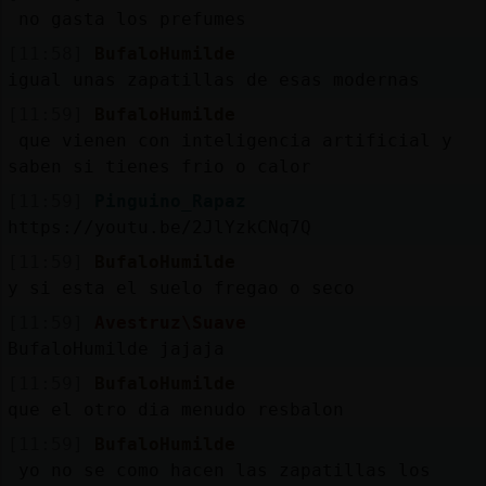
no gasta los prefumes
[11:58]
BufaloHumilde
igual unas zapatillas de esas modernas
[11:59]
BufaloHumilde
que vienen con inteligencia artificial y
saben si tienes frio o calor
[11:59]
Pinguino_Rapaz
https://youtu.be/2JlYzkCNq7Q
[11:59]
BufaloHumilde
y si esta el suelo fregao o seco
[11:59]
Avestruz\Suave
BufaloHumilde jajaja
[11:59]
BufaloHumilde
que el otro dia menudo resbalon
[11:59]
BufaloHumilde
yo no se como hacen las zapatillas los