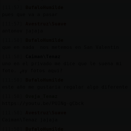
[11:57]
BufaloHumilde
pues que va a pasar
[11:57]
Avestruz\Suave
antonov jajaja
[11:58]
BufaloHumilde
que en nada nos metemos en San Valentin
[11:58]
Caiman\Tenaz
uno en el privado me dice que le suena mi
foto. ߨay fotos aqui?
[11:58]
BufaloHumilde
este año me gustaria regalar algo diferente
[11:58]
Oveja_Tenaz
https://youtu.be/PUINg-gCbck
[11:58]
Avestruz\Suave
Caiman\Tenaz jajaja
[11:58]
BufaloHumilde