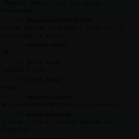
[Mandril-Debil] uisss hoy no has
desayunado!
[12:18]
Rinoceronte\DelMonton
[viudo_66] haz la prueba , bsaja alli y
ver᳠lo que te ahorras
[12:18]
Mandril-Debil
j�
[12:18]
Oveja_Tenaz
vayamos a casa !!!!
[12:18]
Oveja_Tenaz
Yaáaa
[12:18]
Mapache}Locuaz
�Culebra\Pedante� buenos dias encanto
[12:19]
Avestruz\Suave
a mi me corta el pelo un cabo de los
regulares