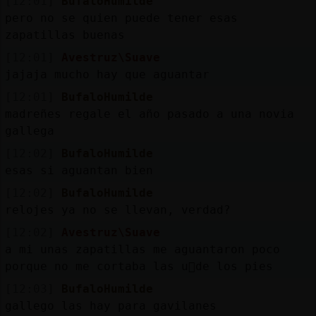
[12:01]
BufaloHumilde
pero no se quien puede tener esas
zapatillas buenas
[12:01]
Avestruz\Suave
jajaja mucho hay que aguantar
[12:01]
BufaloHumilde
madreñes regale el año pasado a una novia
gallega
[12:02]
BufaloHumilde
esas si aguantan bien
[12:02]
BufaloHumilde
relojes ya no se llevan, verdad?
[12:02]
Avestruz\Suave
a mi unas zapatillas me aguantaron poco
porque no me cortaba las u񡳠de los pies
[12:03]
BufaloHumilde
gallego las hay para gavilanes