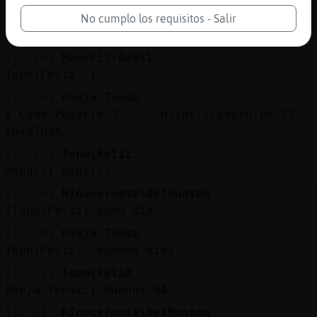
[12:10]
Rinoceronte\DelMonton
No cumplo los requisitos - Salir
Pinguino{Elocuente.o
[12:10]
Mandril-Debil
Topo{Feliz :)
[12:10]
Oveja_Tenaz
¿ Como Pagarte ? https://youtu.be/Z2-
VHxm7n3A
[12:10]
Topo{Feliz
Mandril-Debil:)
[12:10]
Rinoceronte\DelMonton
[Topo{Feliz] buen dia
[12:10]
Oveja_Tenaz
Topo{Feliz: buenos dias
[12:11]
Topo{Feliz
Oveja_Tenaz:) buenos d�.
[12:11]
Rinoceronte\DelMonton