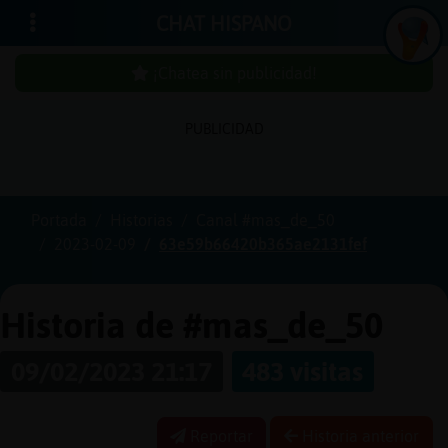
CHAT HISPANO
¡Chatea sin publicidad!
PUBLICIDAD
Iniciar
sesión
Portada
Historias
Canal #mas_de_50
2023-02-09
63e59b66420b365ae2131fef
¡Chatea
sin
publici
Historia de #mas_de_50
09/02/2023 21:17
483 visitas
Crear
una
Reportar
Historia anterior
cuenta