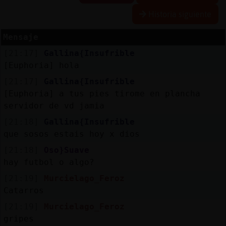
Historia siguiente
Mensaje
Reserva
[21:17]
Gallina{Insufrible
alias
[Euphoria] hola
[21:17]
Gallina{Insufrible
[Euphoria] a tus pies tirome en plancha
Actuali
servidor de vd jamia
contras
[21:18]
Gallina{Insufrible
que sosos estais hoy x dios
[21:18]
Oso}Suave
Actuali
hay futbol o algo?
IP
[21:19]
Murcielago_Feroz
virtual
Catarros
[21:19]
Murcielago_Feroz
gripes