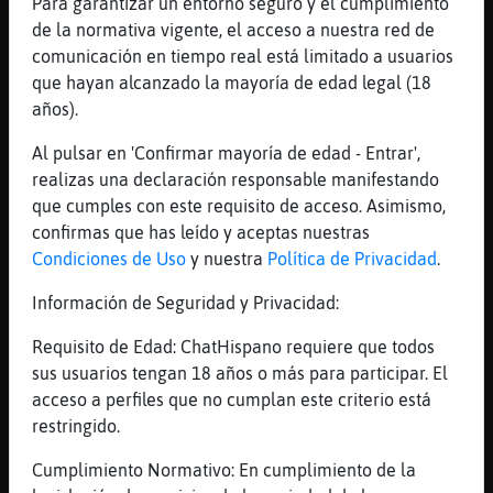
Para garantizar un entorno seguro y el cumplimiento
Bueno, puede quitarte las ganas.
de la normativa vigente, el acceso a nuestra red de
[21:22]
Cocodrilo}Veloz
comunicación en tiempo real está limitado a usuarios
Hola, Maduracaasad
que hayan alcanzado la mayoría de edad legal (18
[21:23]
Cocodrilo}Veloz
años).
Debe ser la hora de la cena.
Al pulsar en 'Confirmar mayoría de edad - Entrar',
[21:23]
Murcielago_Feroz
realizas una declaración responsable manifestando
y de las noticias
que cumples con este requisito de acceso. Asimismo,
[21:23]
Oso}Suave
confirmas que has leído y aceptas nuestras
yo estoy viendo chirigotas xd
Condiciones de Uso
y nuestra
Política de Privacidad
.
[21:23]
Cocodrilo}Veloz
Información de Seguridad y Privacidad:
Uffff, las noticias.
Requisito de Edad: ChatHispano requiere que todos
[21:23]
Cocodrilo}Veloz
sus usuarios tengan 18 años o más para participar. El
Cádiz!
acceso a perfiles que no cumplan este criterio está
[21:24]
Murcielago_Feroz
restringido.
Ninguna buena
Cumplimiento Normativo: En cumplimiento de la
[21:24]
Cocodrilo}Veloz