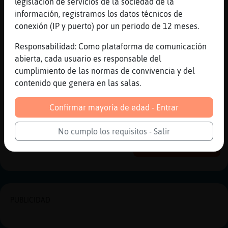
legislación de servicios de la sociedad de la
Las hay buenas, pero no son noticiables.
información, registramos los datos técnicos de
[21:24]
Cocodrilo}Veloz
conexión (IP y puerto) por un periodo de 12 meses.
https://youtu.be/bhDbSQnlXpo
Responsabilidad: Como plataforma de comunicación
[21:25]
Cocodrilo}Veloz
abierta, cada usuario es responsable del
Os pongo una cosa que pude escuchar una
cumplimiento de las normas de convivencia y del
noche de Agosto de hace dos años.
contenido que genera en las salas.
[21:26]
Cocodrilo}Veloz
mdemujer, que te caes :)
Confirmar mayoría de edad - Entrar
Reportar
Historia anterior
No cumplo los requisitos - Salir
Historia siguiente
PUBLICIDAD