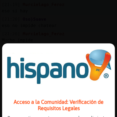
Mis
[21:19]
Murcielago_Feroz
blogs
eso si hay
[21:20]
Oso}Suave
eso no impide chatear
Mis
[21:20]
Murcielago_Feroz
foros
Mucho impide
[21:20]
Cocodrilo}Veloz
=D
Registr
[21:20]
Cocodrilo}Veloz
un
El qué, Vegui?
canal
[21:20]
Oso}Suave
la gripe o catarro.. dec�que no impide
chatear
[21:20]
Oso}Suave
Más
Acceso a la Comunidad: Verificación de
pq estᠥsto muy tranquilo
gestion
Requisitos Legales
[21:21]
Cocodrilo}Veloz