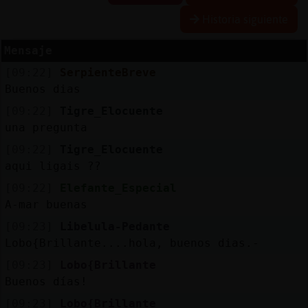
Historia siguiente
Mensaje
Reserva
[09:22]
SerpienteBreve
alias
Buenos dias
[09:22]
Tigre_Elocuente
una pregunta
Actuali
[09:22]
Tigre_Elocuente
contras
aqui ligais ??
[09:22]
Elefante_Especial
A-mar buenas
Actuali
[09:23]
Libelula-Pedante
IP
Lobo{Brillante....hola, buenos dias.-
virtual
[09:23]
Lobo{Brillante
Buenos días!
[09:23]
Lobo{Brillante