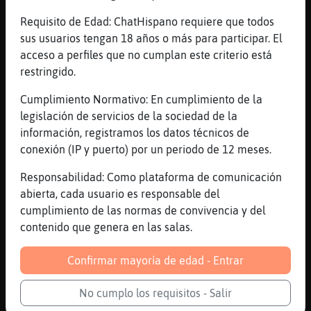
[09:27]
Tigre_Elocuente
dise , padre me confieso que hexo el amoL
Requisito de Edad: ChatHispano requiere que todos
con el cura del pueblo de al lado , dise el
sus usuarios tengan 18 años o más para participar. El
cura , jamia la prosima ves acuerdate ue en
acceso a perfiles que no cumplan este criterio está
este pueblo tamien hay cura
restringido.
[09:28]
Libelula-Pedante
Cumplimiento Normativo: En cumplimiento de la
||Pyro|| ...hola, buenos dias, dime por
legislación de servicios de la sociedad de la
favor....te leo.-
información, registramos los datos técnicos de
[09:28]
Mosquito-Sensible
conexión (IP y puerto) por un periodo de 12 meses.
[SerpienteBreve] aqui 2:27 am preparando el
Responsabilidad: Como plataforma de comunicación
vuelo del avi�n
abierta, cada usuario es responsable del
[09:28]
Libelula-Pedante
cumplimiento de las normas de convivencia y del
Eres piloto, Mosquito-Sensible ?
contenido que genera en las salas.
[09:28]
Mosquito-Sensible
si
Confirmar mayoría de edad - Entrar
[09:28]
Libelula-Pedante
No cumplo los requisitos - Salir
Entiendo.....