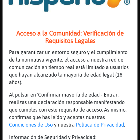
estaba
[09:26]
Libelula-Pedante
Mosquito-Sensible....hola, buenos dias.-
[09:26]
Lobo{Brillante
Acceso a la Comunidad: Verificación de
Gracias Libelula-Pedante ...igualmente !!
Requisitos Legales
[09:26]
SerpienteBreve
Para garantizar un entorno seguro y el cumplimiento
[Lobo{Brillante] guapa saludos
de la normativa vigente, el acceso a nuestra red de
[09:26]
Libelula-Pedante
comunicación en tiempo real está limitado a usuarios
Ho,a Hormiga\Brillante.....muy buenos dias
que hayan alcanzado la mayoría de edad legal (18
:)
años).
[09:27]
Libelula-Pedante
Al pulsar en 'Confirmar mayoría de edad - Entrar',
Gracias a ti, Lobo{Brillante :)
realizas una declaración responsable manifestando
[09:27]
SerpienteBreve
que cumples con este requisito de acceso. Asimismo,
[Mosquito-Sensible] buena madrugada
confirmas que has leído y aceptas nuestras
[09:27]
Mosquito-Sensible
Condiciones de Uso
y nuestra
Política de Privacidad
.
[SerpienteBreve] gracias
Información de Seguridad y Privacidad: