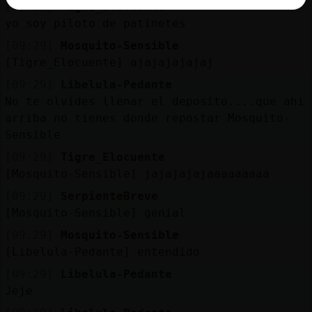
[09:28]
Tigre_Elocuente
yo soy piloto de patinetes
[09:29]
Mosquito-Sensible
[Tigre_Elocuente] ajajajajajaj
[09:29]
Libelula-Pedante
No te olvides llenar el deposito....que ahi
arriba no tienes donde repostar Mosquito-
Sensible
[09:29]
Tigre_Elocuente
[Mosquito-Sensible] jajajajajaaaaaaaaa
[09:29]
SerpienteBreve
[Mosquito-Sensible] genial
[09:29]
Mosquito-Sensible
[Libelula-Pedante] entendido
[09:29]
Libelula-Pedante
Jeje