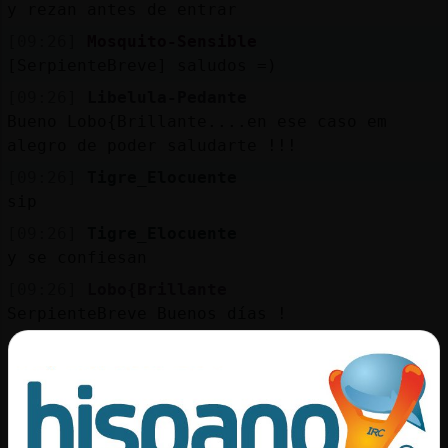
y rezan antes de entrar
[09:26]
Mosquito-Sensible
[SerpienteBreve] saludos =)
[09:26]
Libelula-Pedante
Bueno Lobo{Brillante....en ese caso em
alegro de poder saludarte !!!
[09:26]
Tigre_Elocuente
sip
[09:26]
Tigre_Elocuente
y se confiesan
[09:26]
Lobo{Brillante
SerpienteBreve Buenos días !
[09:26]
Mosquito-Sensible
[Libelula-Pedante] andelee saludos
[09:26]
Hormiga\Brillante
. Libelula-Pedante . buenos d� , antes no