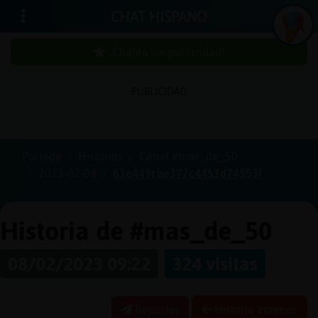
CHAT HISPANO
¡Chatea sin publicidad!
PUBLICIDAD
Iniciar
sesión
Portada
Historias
Canal #mas_de_50
2023-02-08
63e449cbe377c4451d74553f
¡Chatea
sin
publici
Historia de #mas_de_50
08/02/2023 09:22
324 visitas
Crear
una
Reportar
Historia anterior
cuenta