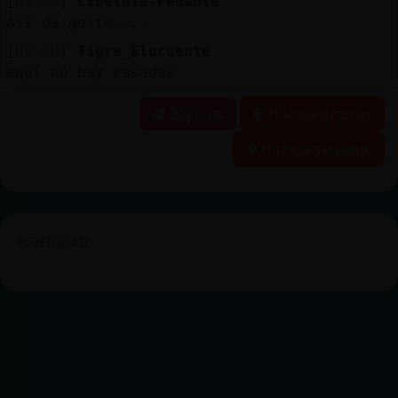
[09:29]
Libelula-Pedante
Asi da gusto....
[09:30]
Tigre_Elocuente
aqui no hay casadas
Reportar
Historia anterior
Historia siguiente
PUBLICIDAD