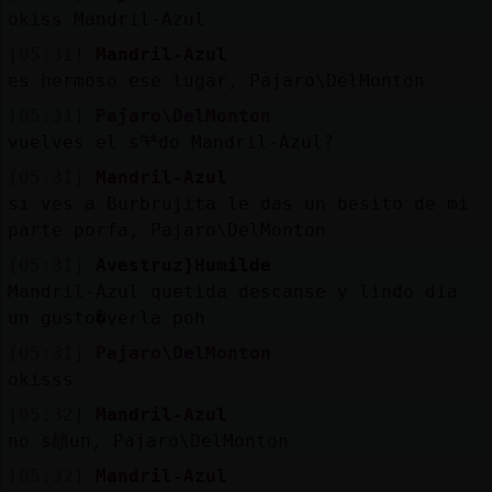
okiss Mandril-Azul
[05:31]
Mandril-Azul
es hermoso ese lugar, Pajaro\DelMonton
[05:31]
Pajaro\DelMonton
vuelves el sᢡdo Mandril-Azul?
[05:31]
Mandril-Azul
si ves a Burbrujita le das un besito de mi
parte porfa, Pajaro\DelMonton
[05:31]
Avestruz}Humilde
Mandril-Azul quetida descanse y lindo dia
un gusto�verla poh
[05:31]
Pajaro\DelMonton
okisss
[05:32]
Mandril-Azul
no s頡un, Pajaro\DelMonton
[05:32]
Mandril-Azul