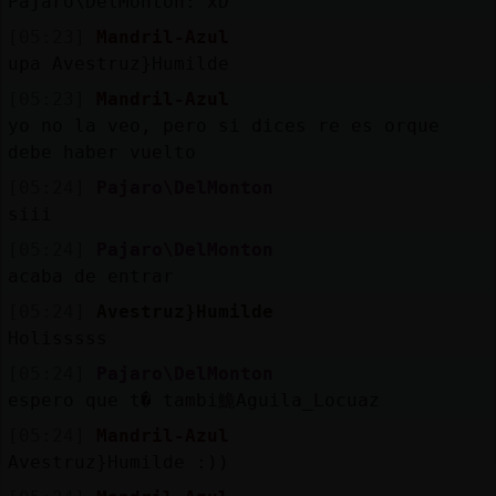
Pajaro\DelMonton: xD
[05:23]
Mandril-Azul
upa Avestruz}Humilde
[05:23]
Mandril-Azul
yo no la veo, pero si dices re es orque
debe haber vuelto
[05:24]
Pajaro\DelMonton
siii
[05:24]
Pajaro\DelMonton
acaba de entrar
[05:24]
Avestruz}Humilde
Holisssss
[05:24]
Pajaro\DelMonton
espero que t� tambi鮠Aguila_Locuaz
[05:24]
Mandril-Azul
Avestruz}Humilde :))