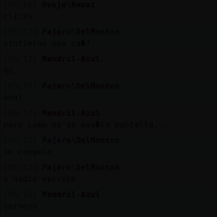
[05:16]
Oveja\Rapaz
clicks
[05:17]
Pajaro\DelMonton
sintieron una ca�?
[05:17]
Mandril-Azul
no
[05:17]
Pajaro\DelMonton
ahh!
[05:17]
Mandril-Azul
pero como no se mov�la pantalla...
[05:17]
Pajaro\DelMonton
se congela
[05:17]
Pajaro\DelMonton
o nadie escribe
[05:18]
Mandril-Azul
serᠥso