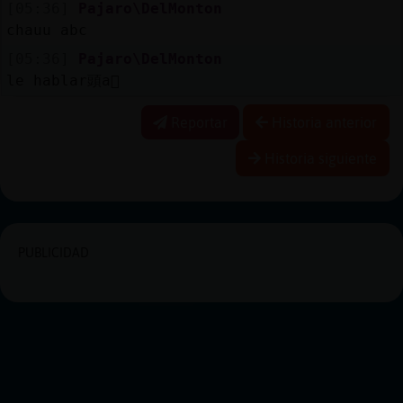
[05:36]
Pajaro\DelMonton
chauu abc
[05:36]
Pajaro\DelMonton
le hablar頭a񡮡
Reportar
Historia anterior
Historia siguiente
PUBLICIDAD