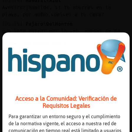
[05:24]
Mandril-Azul
Avestruz}Humilde, si te aburres en la
playa, por qu頮o vuelves a tu casa?
[05:25]
Pajaro\DelMonton
que lata entrar por la web, apenas se da
cuenta quien entra y sale
[05:25]
Avestruz}Humilde
El domingo regreso a santiago
[05:25]
Mandril-Azul
as펠es, no veo nada de eso,
Pajaro\DelMonton
[05:25]
Pajaro\DelMonton
a�n en la playa Avestruz}Humilde, no volv�
Acceso a la Comunidad: Verificación de
el lunes pasado?
Requisitos Legales
[05:25]
Avestruz}Humilde
Para garantizar un entorno seguro y el cumplimiento
No Pajaro\DelMonton
de la normativa vigente, el acceso a nuestra red de
[05:26]
Pajaro\DelMonton
comunicación en tiempo real está limitado a usuarios