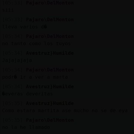
[05:33]
Pajaro\DelMonton
siii
[05:33]
Pajaro\DelMonton
lleva varios d�
[05:34]
Pajaro\DelMonton
no tanto como los tuyos
[05:34]
Avestruz}Humilde
Jajajajaja
[05:34]
Pajaro\DelMonton
podr� ir a ver a marta
[05:34]
Avestruz}Humilde
�everas deveritas
[05:35]
Avestruz}Humilde
Como estara martita ase mucho no se de eya
[05:35]
Pajaro\DelMonton
no la he llamado