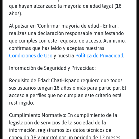
sigues en el tabo?
que hayan alcanzado la mayoría de edad legal (18
[05:26]
Mandril-Azul
años).
ahhh, no queda nada
Al pulsar en 'Confirmar mayoría de edad - Entrar',
[05:26]
Aguila_Locuaz
realizas una declaración responsable manifestando
sí Pajaro\DelMonton :)
que cumples con este requisito de acceso. Asimismo,
[05:26]
Pajaro\DelMonton
confirmas que has leído y aceptas nuestras
ah�s d󮤥 estabas?
Condiciones de Uso
y nuestra
Política de Privacidad
.
[05:26]
Pajaro\DelMonton
Información de Seguridad y Privacidad:
nooo
Requisito de Edad: ChatHispano requiere que todos
[05:26]
Avestruz}Humilde
sus usuarios tengan 18 años o más para participar. El
Toy en el Canelo Pajaro\DelMonton
acceso a perfiles que no cumplan este criterio está
[05:26]
Pajaro\DelMonton
restringido.
lindo el canelo
Cumplimiento Normativo: En cumplimiento de la
[05:26]
Pajaro\DelMonton
legislación de servicios de la sociedad de la
me encanta
información, registramos los datos técnicos de
[05:27]
Avestruz}Humilde
conexión (IP y puerto) por un periodo de 12 meses.