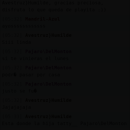
Avestruz}Humilde, gracias preciosa,
disfruta lo que queda de playita :))
[05:32]
Mandril-Azul
ayossssssssssss
[05:32]
Avestruz}Humilde
Siii linda
[05:32]
Pajaro\DelMonton
si te vinieras el lunes
[05:32]
Pajaro\DelMonton
podr� pasar por casa
[05:32]
Pajaro\DelMonton
justo se fu�
[05:32]
Avestruz}Humilde
Jajajajaja
[05:33]
Avestruz}Humilde
Esta donde la hija tatty__ Pajaro\DelMonton