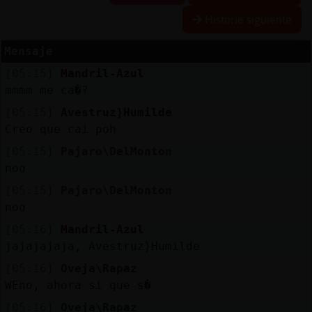
Historia siguiente
Mensaje
Reserva
[05:15]
Mandril-Azul
alias
mmmm me ca�?
[05:15]
Avestruz}Humilde
Creo que cai poh
Actuali
[05:15]
Pajaro\DelMonton
contras
noo
[05:15]
Pajaro\DelMonton
noo
Actuali
[05:16]
Mandril-Azul
IP
jajajajaja, Avestruz}Humilde
virtual
[05:16]
Oveja\Rapaz
WEno, ahora si que s�
[05:16]
Oveja\Rapaz