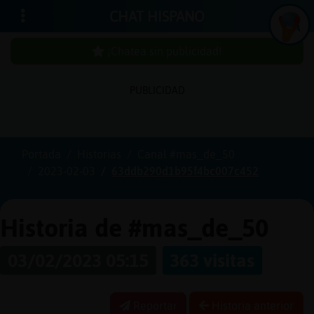
CHAT HISPANO
¡Chatea sin publicidad!
PUBLICIDAD
Iniciar
sesión
Portada
Historias
Canal #mas_de_50
2023-02-03
63ddb290d1b95f4bc007c452
¡Chatea
sin
publici
Historia de #mas_de_50
03/02/2023 05:15
363 visitas
Crear
una
Reportar
Historia anterior
cuenta