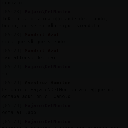
conozco
[05:28]
Pajaro\DelMonton
fu�e a la piscina m᳠grande del mundo,
bueno, no se si a�n sigue siendolo
[05:28]
Mandril-Azul
creo que s�igue siendo
[05:29]
Mandril-Azul
san alfonso del mar
[05:29]
Pajaro\DelMonton
siii
[05:29]
Avestruz}Humilde
Es bonito Pajaro\DelMonton ase a񯳠que no
estaba aqui en el Canelo
[05:29]
Pajaro\DelMonton
esta al lado
[05:29]
Pajaro\DelMonton