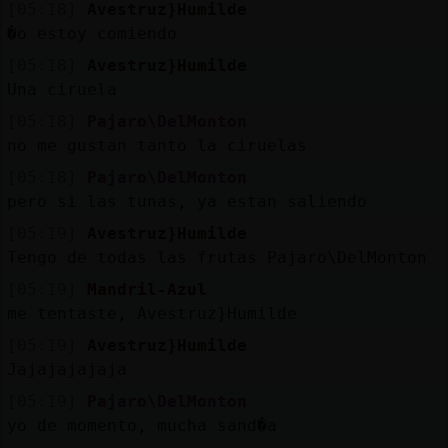
[05:18]
Avestruz}Humilde
�o estoy comiendo
[05:18]
Avestruz}Humilde
Una ciruela
[05:18]
Pajaro\DelMonton
no me gustan tanto la ciruelas
[05:18]
Pajaro\DelMonton
pero si las tunas, ya estan saliendo
[05:19]
Avestruz}Humilde
Tengo de todas las frutas Pajaro\DelMonton
[05:19]
Mandril-Azul
me tentaste, Avestruz}Humilde
[05:19]
Avestruz}Humilde
Jajajajajaja
[05:19]
Pajaro\DelMonton
yo de momento, mucha sand�a