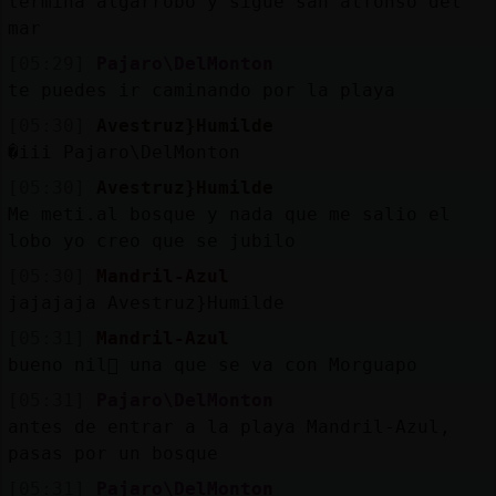
termina algarrobo y sigue san alfonso del
mar
[05:29]
Pajaro\DelMonton
te puedes ir caminando por la playa
[05:30]
Avestruz}Humilde
�iii Pajaro\DelMonton
[05:30]
Avestruz}Humilde
Me meti.al bosque y nada que me salio el
lobo yo creo que se jubilo
[05:30]
Mandril-Azul
jajajaja Avestruz}Humilde
[05:31]
Mandril-Azul
bueno nil񡳬 una que se va con Morguapo
[05:31]
Pajaro\DelMonton
antes de entrar a la playa Mandril-Azul,
pasas por un bosque
[05:31]
Pajaro\DelMonton