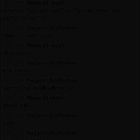
[05:19]
Mandril-Azul
pero yo fui por galletitas de soda con
paste de pollo
[05:20]
Pajaro\DelMonton
uhmm... que rico
[05:20]
Mandril-Azul
shiiiiiii
[05:20]
Pajaro\DelMonton
era raro
[05:20]
Pajaro\DelMonton
que no se hab�ca� cataa
[05:20]
Mandril-Azul
ahora s�?
[05:21]
Pajaro\DelMonton
siii
[05:21]
Pajaro\DelMonton