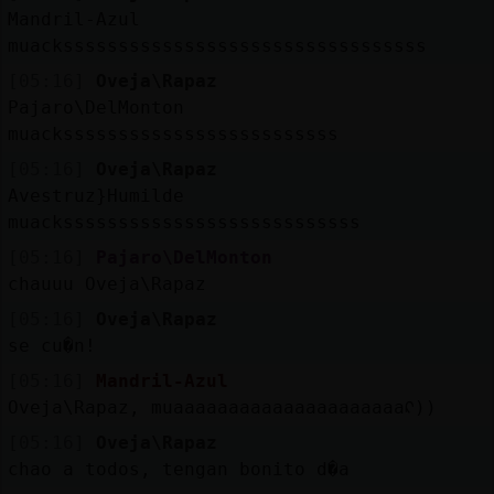
Mis
Mandril-Azul
blogs
muacksssssssssssssssssssssssssssssssss
[05:16]
Oveja\Rapaz
Pajaro\DelMonton
muacksssssssssssssssssssssssss
Mis
foros
[05:16]
Oveja\Rapaz
Avestruz}Humilde
muacksssssssssssssssssssssssssss
[05:16]
Pajaro\DelMonton
Registr
chauuu Oveja\Rapaz
un
canal
[05:16]
Oveja\Rapaz
se cu�n!
[05:16]
Mandril-Azul
Oveja\Rapaz, muaaaaaaaaaaaaaaaaaaaaaᠺ))
Más
[05:16]
Oveja\Rapaz
gestion
chao a todos, tengan bonito d�a