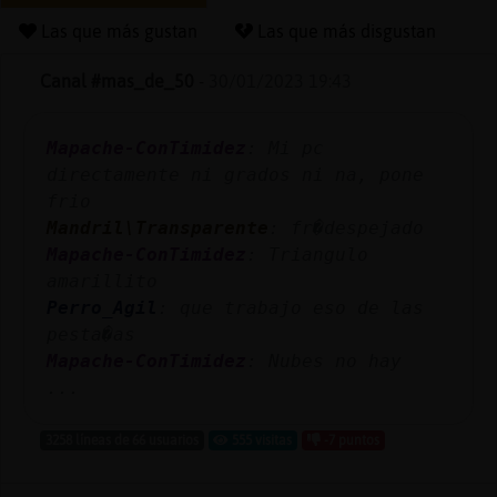
Las que más gustan
Las que más disgustan
Canal #mas_de_50
-
30/01/2023 19:43
Reserva
alias
Mapache-ConTimidez
: Mi pc
directamente ni grados ni na, pone
frio
Actuali
Mandril\Transparente
: fr�despejado
contras
Mapache-ConTimidez
: Triangulo
amarillito
Perro_Agil
: que trabajo eso de las
pesta�as
Actuali
Mapache-ConTimidez
: Nubes no hay
IP
...
virtual
3258 líneas de 66 usuarios
555 visitas
-7 puntos