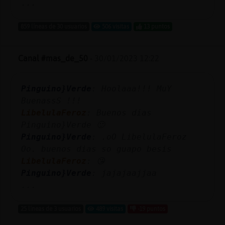
...
859 líneas de 30 usuarios
506 visitas
13 puntos
Canal #mas_de_50
-
30/01/2023 12:22
Pinguino}Verde
: Hoolaaa!!! MuY
BuenassS !!!
LibelulaFeroz
: Buenos días
Pinguino}Verde 🙂
Pinguino}Verde
: .oO LibelulaFeroz
Oo. buenos dias so guapo besis
LibelulaFeroz
: 😘
Pinguino}Verde
: jajajaajjaa
...
25 líneas de 3 usuarios
489 visitas
-19 puntos