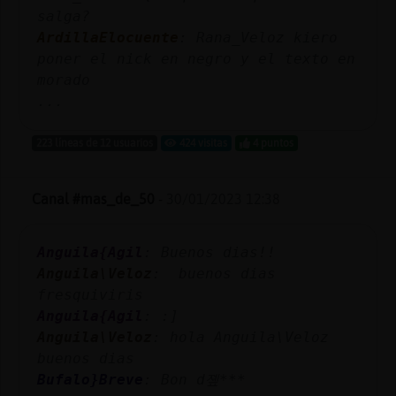
salga?
ArdillaElocuente
: Rana_Veloz kiero
poner el nick en negro y el texto en
morado
...
223 líneas de 12 usuarios
424 visitas
4 puntos
Canal #mas_de_50
-
30/01/2023 12:38
Anguila{Agil
: Buenos dias!!
Anguila\Veloz
: buenos dias
fresquiviris
Anguila{Agil
: :]
Anguila\Veloz
: hola Anguila\Veloz
buenos dias
Bufalo}Breve
: Bon d졮***