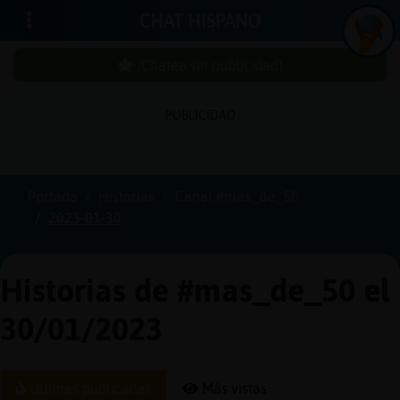
CHAT HISPANO
¡Chatea sin publicidad!
PUBLICIDAD
Iniciar
sesión
Portada
Historias
Canal #mas_de_50
2023-01-30
¡Chatea
sin
publici
Historias de #mas_de_50 el
30/01/2023
Crear
una
Últimas publicadas
Más vistas
cuenta