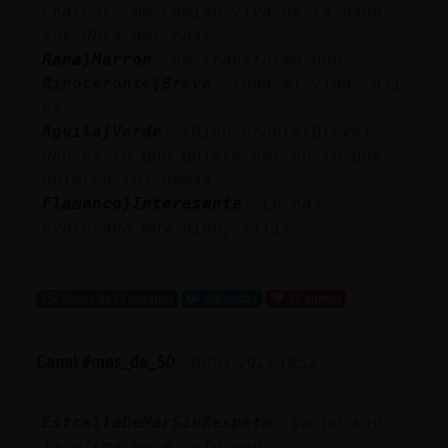
chatear, me comian viva de la nada.
soy 0bra del chat
Rana}Marron
: se transforma uno
Rinoceronte{Breve
: toda mi vida. asi
es
Aguila}Verde
: [Rinoceronte{Breve]
uno es lo que quiere ser no lo que
quieren los demas
Flamenco}Interesante
: Lo has
expresado muy bien, lilit
...
257 líneas de 13 usuarios
456 visitas
-12 puntos
Canal #mas_de_50
-
30/01/2023 18:52
EstrellaDeMarSinRespeto
: ya no soy
la misma,me e reformado