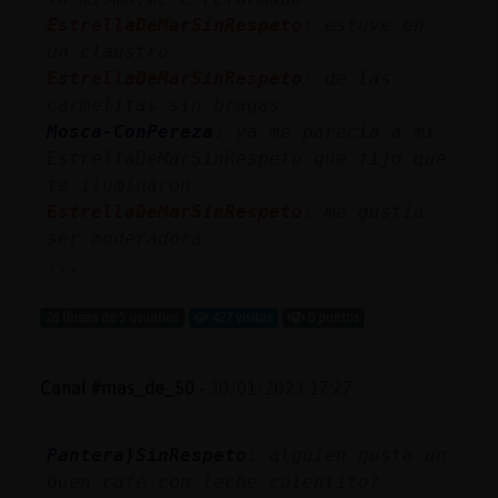
EstrellaDeMarSinRespeto
: estuve en
un claustro
EstrellaDeMarSinRespeto
: de las
carmelitas sin bragas
Mosca-ConPereza
: ya me parecia a mi
EstrellaDeMarSinRespeto que fijo que
te iluminaron
EstrellaDeMarSinRespeto
: me gustia
ser moderadora
...
26 líneas de 5 usuarios
427 visitas
0 puntos
Canal #mas_de_50
-
30/01/2023 17:27
Pantera}SinRespeto
: alguien gusta un
buen café con leche calentito?