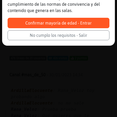
PajaroEnorme
: buenas
cumplimiento de las normas de convivencia y del
Hormiga{Pedante
: Buenas, jureles con
contenido que genera en las salas.
tup鳮
Hormiga{Pedante
: Y hoy, ߯s han
Confirmar mayoría de edad - Entrar
mirado?
Hormiga{Pedante
: El beso en la ap󦩳is
No cumplo los requisitos - Salir
xifoides
...
476 líneas de 20 usuarios
426 visitas
2 puntos
Canal #mas_de_50
-
30/01/2023 14:34
ArdillaElocuente
: Rana_Veloz toy
probando algo
ArdillaElocuente
: no me sale
Rana_Veloz
: Prueba prueba
Rana_Veloz
: Qué quieres que te