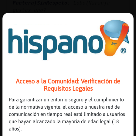
Pantera}SinRespeto
: Lobo{Naranja
gustas uno?
MosquitoLetal
: ya..creo...a ver si
me dejan
MosquitoLetal
: Ojuu
Lobo{Naranja
: .oO Pantera}SinRespeto
Oo. si graciasssssssssss
...
531 líneas de 18 usuarios
406 visitas
1 puntos
Acceso a la Comunidad: Verificación de
Canal #mas_de_50
-
30/01/2023 16:32
Requisitos Legales
Para garantizar un entorno seguro y el cumplimiento
Oso{Humilde
: Hola sala
de la normativa vigente, el acceso a nuestra red de
Pantera{DelMonton
: Yo solo�veo que
comunicación en tiempo real está limitado a usuarios
cuando no hay ops no se montan malos
que hayan alcanzado la mayoría de edad legal (18
rollos.�La gente se organiza
años).
Ardilla-Suave
: Revuelto de