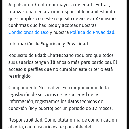
Al pulsar en 'Confirmar mayoría de edad - Entrar',
inseguridades y pelo reci鮠te񩤯 de
realizas una declaración responsable manifestando
rojo.
que cumples con este requisito de acceso. Asimismo,
Pantera-Veloz
: con
confirmas que has leído y aceptas nuestras
MoscaAzul
: Eso crees tu
Condiciones de Uso
y nuestra
Política de Privacidad
.
Pantera{DelMonton
...
Información de Seguridad y Privacidad:
445 líneas de 20 usuarios
486 visitas
5 puntos
Requisito de Edad: ChatHispano requiere que todos
sus usuarios tengan 18 años o más para participar. El
acceso a perfiles que no cumplan este criterio está
Canal #mas_de_50
-
30/01/2023 15:38
restringido.
Cumplimiento Normativo: En cumplimiento de la
Hormiga{Pedante
: Voy con personas
legislación de servicios de la sociedad de la
que suman y no restan, bebo dos
información, registramos los datos técnicos de
litros de agua al d� leo un libro a
conexión (IP y puerto) por un periodo de 12 meses.
la semana y como croquetas de mi
madre de vez en cuando. Nada puede
Responsabilidad: Como plataforma de comunicación
ir mal.
abierta, cada usuario es responsable del