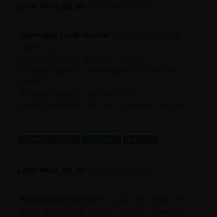
Mis
Canal #mas_de_50
-
30/01/2023 19:35
blogs
Hormiga}ConBravura
: [Lince{Fugaz]
muakssss
Lince{Fugaz
: Buenas noches
Mis
Lince{Fugaz
: ~Hormiga}ConBravura~
foros
muasss
Lince{Fugaz
: ~wassabi57~
AnguilaVerde
: Holaa, buenas noches
Registr
...
un
canal
45 líneas de 4 usuarios
509 visitas
9 puntos
Canal #mas_de_50
-
30/01/2023 18:59
Más
gestion
Rinoceronte{Breve
: tida mi vida he
sido pacifica, pero cuando comence a