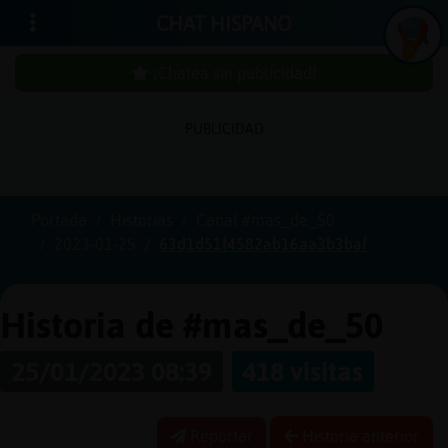
CHAT HISPANO
¡Chatea sin publicidad!
PUBLICIDAD
Iniciar
sesión
Portada
Historias
Canal #mas_de_50
2023-01-25
63d1d51f4582ab16aa3b3baf
¡Chatea
sin
publicidad!
Historia de #mas_de_50
25/01/2023 08:39
418 visitas
Crear
una
Reportar
Historia anterior
cuenta