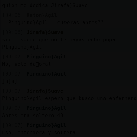
quien me dedica Jirafa}Suave
[09:06]
Raton\Agil
. Pinguino}Agil . cuᬠeras antes??
[09:06]
Jirafa}Suave
siii espero que no te hayas echo pupa
Pinguino}Agil
[09:07]
Pinguino}Agil
No, solo da񯠭oral
[09:07]
Pinguino}Agil
jajaj
[09:07]
Jirafa}Suave
Pinguino}Agil espera que busco una enfernera
[09:07]
Pinguino}Agil
Antes era soltero 49
[09:07]
Pinguino}Agil
Eso, enfermera y soltera