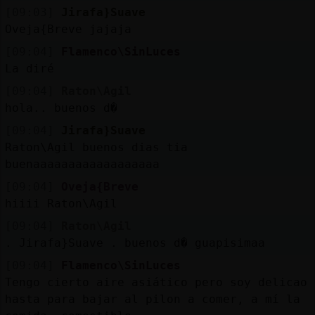
[09:03]
Jirafa}Suave
Oveja{Breve jajaja
[09:04]
Flamenco\SinLuces
La diré
[09:04]
Raton\Agil
hola.. buenos d�
[09:04]
Jirafa}Suave
Raton\Agil buenos dias tia
buenaaaaaaaaaaaaaaaaaa
[09:04]
Oveja{Breve
hiiii Raton\Agil
[09:04]
Raton\Agil
. Jirafa}Suave . buenos d� guapisimaa
[09:04]
Flamenco\SinLuces
Tengo cierto aire asiático pero soy delicao
hasta para bajar al pilon a comer, a mí la