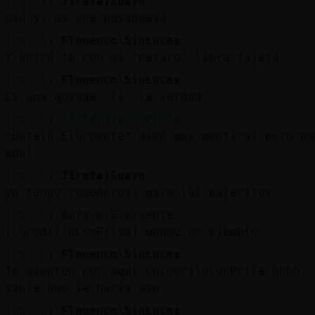
[08:54]
Jirafa}Suave
eso si es una pasadaaaa
[08:55]
Flamenco\SinLuces
Y entro tb con mi "pajaro" libre jajaja
[08:55]
Flamenco\SinLuces
Es una gozada, si, la verdad
[08:55]
CocodriloConPrisa
*Bufalo-Elocuente* dime mas mentiras pero po
aqui
[08:55]
Jirafa}Suave
yo tengo comedeross para los pajaritos
[08:55]
Bufalo-Elocuente
[CocodriloConPrisa] ponme un ejemplo
[08:56]
Flamenco\SinLuces
Te mienten por aquí CocodriloConPrisa ohhh, 
sabía que se hacía eso
[08:56]
Flamenco\SinLuces