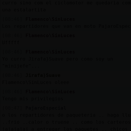
curro sino com el ciclomotor me quedaria com
una estalartita
[08:46]
Flamenco\SinLuces
Los repartidores que van en moto PajaroEspec
[08:46]
Flamenco\SinLuces
Ufffff
[08:46]
Flamenco\SinLuces
Yo curro Jirafa}Suave pero como soy un
"minijefe"...
[08:46]
Jirafa}Suave
Flamenco\SinLuces oleee
[08:46]
Flamenco\SinLuces
Tengo mis privilegios
[08:47]
PajaroEspecial
o los repartidores de paqueteria .. haga llu
..frio ..calor o truene .. como los carteros
jajajajaj a entregar los paquetes .. chicos 