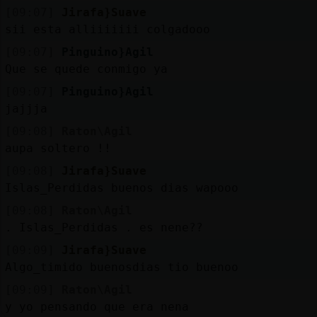
[09:07]
Jirafa}Suave
sii esta alliiiiiii colgadooo
[09:07]
Pinguino}Agil
Que se quede conmigo ya
[09:07]
Pinguino}Agil
jajjja
[09:08]
Raton\Agil
aupa soltero !!
[09:08]
Jirafa}Suave
Islas_Perdidas buenos dias wapooo
[09:08]
Raton\Agil
. Islas_Perdidas . es nene??
[09:09]
Jirafa}Suave
Algo_timido buenosdias tio buenoo
[09:09]
Raton\Agil
y yo pensando que era nena