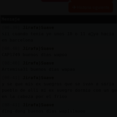
Historia siguiente
Mensaje
Reservar
[08:39]
Jirafa}Suave
alias
sii cuando tenia yo unos 10 o 11 a񯳠ya hacia 
en barcelona
[08:40]
Jirafa}Suave
Actualizar
CAP1749 buenos dias wapoo
contraseña
[08:40]
Jirafa}Suave
Artemisa31 buenos dias wapaa
[08:41]
Jirafa}Suave
Actualizar
y se que mis ex suegros que se ivan a soria 
IP
pueblo de alli mi ex suegro dormia com un go
virtual
en la cabeza por el frioo
[08:41]
Jirafa}Suave
ding-dong buenos dias wapisimooo