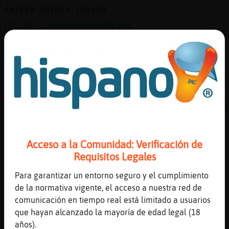
Jajaja jajaja jajaja
[08:56]
CocodriloConPrisa
[Flamenco\SinLuces] q si mienten jajaja mas 
hablan
[08:56]
Bufalo-Elocuente
[Flamenco\SinLuces] si no sabe ni lo que dic
[08:56]
Flamenco\SinLuces
Jirafa}Suave para que vengan a comer los páj
libres?
[08:56]
Bufalo-Elocuente
Acceso a la Comunidad: Verificación de
[CocodriloConPrisa] que mentira
Requisitos Legales
[08:56]
CocodriloConPrisa
Para garantizar un entorno seguro y el cumplimiento
xd
de la normativa vigente, el acceso a nuestra red de
[08:56]
Bufalo-Elocuente
comunicación en tiempo real está limitado a usuarios
?
que hayan alcanzado la mayoría de edad legal (18
[08:57]
Bufalo-Elocuente
años).