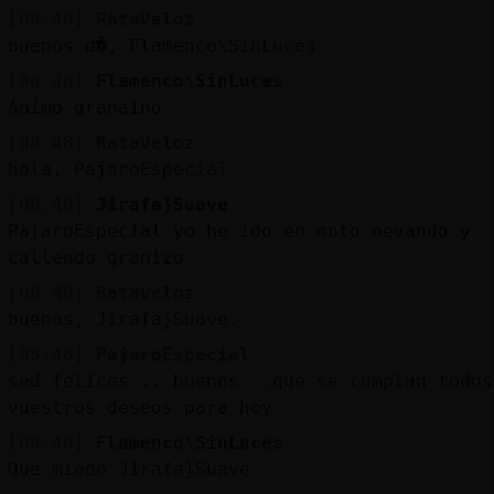
[08:48]
RataVeloz
buenos d�, Flamenco\SinLuces
[08:48]
Flamenco\SinLuces
Ánimo granaino
[08:48]
RataVeloz
hola, PajaroEspecial
[08:48]
Jirafa}Suave
PajaroEspecial yo he ido en moto nevando y
callendo granizo
[08:48]
RataVeloz
buenas, Jirafa}Suave.
[08:48]
PajaroEspecial
sed felices .. buenos ..que se cumplan todos
vuestros deseos para hoy
[08:48]
Flamenco\SinLuces
Que miedo Jirafa}Suave