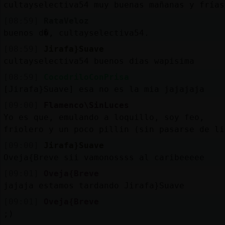
cultayselectiva54 muy buenas mañanas y frías 
[08:59]
RataVeloz
buenos d�, cultayselectiva54.
[08:59]
Jirafa}Suave
cultayselectiva54 buenos dias wapisima
[08:59]
CocodriloConPrisa
[Jirafa}Suave] esa no es la mia jajajaja
[09:00]
Flamenco\SinLuces
Yo es que, emulando a loquillo, soy feo,
friolero y un poco pillin (sin pasarse de li
[09:00]
Jirafa}Suave
Oveja{Breve sii vamonossss al caribeeeee
[09:01]
Oveja{Breve
jajaja estamos tardando Jirafa}Suave
[09:01]
Oveja{Breve
;)