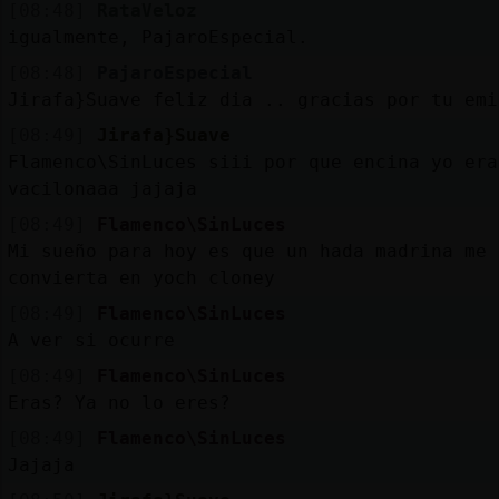
[08:48]
RataVeloz
igualmente, PajaroEspecial.
[08:48]
PajaroEspecial
Jirafa}Suave feliz dia .. gracias por tu emi
[08:49]
Jirafa}Suave
Flamenco\SinLuces siii por que encina yo era
vacilonaaa jajaja
[08:49]
Flamenco\SinLuces
Mi sueño para hoy es que un hada madrina me
convierta en yoch cloney
[08:49]
Flamenco\SinLuces
A ver si ocurre
[08:49]
Flamenco\SinLuces
Eras? Ya no lo eres?
[08:49]
Flamenco\SinLuces
Jajaja