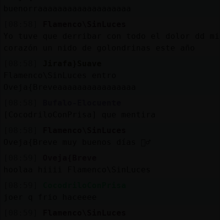
buenorraaaaaaaaaaaaaaaaaaa
[08:58]
Flamenco\SinLuces
Yo tuve que derribar con todo el dolor dd mi
corazón un nido de golondrinas este año
[08:58]
Jirafa}Suave
Flamenco\SinLuces entro
Oveja{Breveaaaaaaaaaaaaaaaa
[08:58]
Bufalo-Elocuente
[CocodriloConPrisa] que mentira
[08:58]
Flamenco\SinLuces
Oveja{Breve muy buenos días 🙋‍♂️
[08:59]
Oveja{Breve
hoolaa hiiii Flamenco\SinLuces
[08:59]
CocodriloConPrisa
joer q frio haceeee
[08:59]
Flamenco\SinLuces