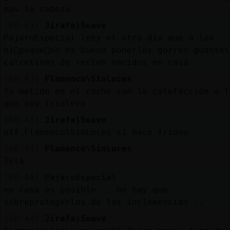
mas la cabeza
[08:43]
Jirafa}Suave
PajaroEspecial leey el otro dia que a los
ni񯳠peque񯳠no es bueno ponerles gorros guante
calcetines de recien nacidos en casa
[08:43]
Flamenco\SinLuces
Yo metido en el coche con la calefacción a t
que soy friolero
[08:43]
Jirafa}Suave
uff Flamenco\SinLuces si hace friooo
[08:44]
Flamenco\SinLuces
Tela
[08:44]
PajaroEspecial
en casa es posible .. no hay que
sobreprotegerlos de las inclemencias ..
[08:44]
Jirafa}Suave