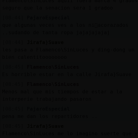
Flamenco\SinLuces aquii fuera marca 4 grados
seguro que la senacion sera 1 gradoo
[08:44]
PajaroEspecial
que algunas veces ves a los ni񯳠acorazados
..sudando de tanta ropa jajajajajaj
[08:44]
Jirafa}Suave
les pasa a Flamenco\SinLuces y ding-dong un 
bien calentitoooooooo
[08:45]
Flamenco\SinLuces
Es horrible estar en la calle Jirafa}Suave
[08:45]
Flamenco\SinLuces
Menos mal que mis tiempos de estar a la
interperie trabajando pasaron
[08:45]
PajaroEspecial
pena me dan los repartidores ..
[08:45]
Jirafa}Suave
Flamenco\SinLuces me lo imagino suerte que y