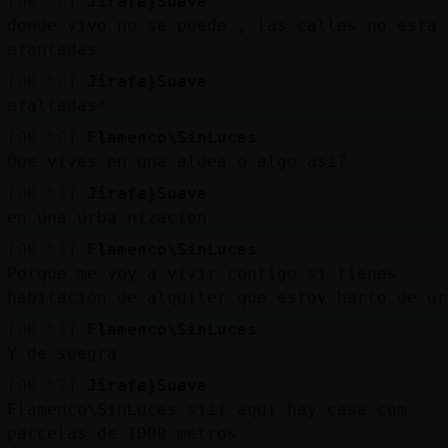
[08:50]
Jirafa}Suave
donde vivo no se puede , las calles no esta
afantadas
[08:50]
Jirafa}Suave
afaltadas*
[08:50]
Flamenco\SinLuces
Que vives en una aldea o algo así?
[08:51]
Jirafa}Suave
en una urba nizacion
[08:51]
Flamenco\SinLuces
Porque me voy a vivir contigo si tienes
habitación de alquiler que estoy harto de ur
[08:51]
Flamenco\SinLuces
Y de suegra...
[08:52]
Jirafa}Suave
Flamenco\SinLuces siii aqui hay casa com
parcelas de 1000 metros