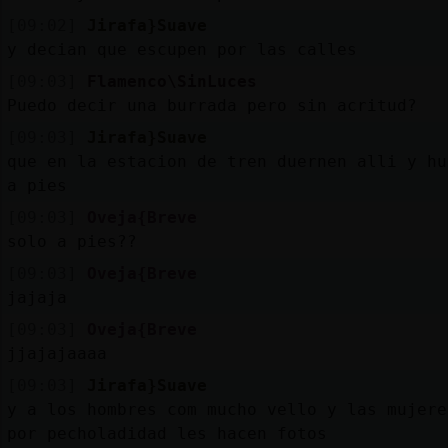
[09:02]
Jirafa}Suave
y decian que escupen por las calles
[09:03]
Flamenco\SinLuces
Puedo decir una burrada pero sin acritud?
[09:03]
Jirafa}Suave
que en la estacion de tren duernen alli y hu
a pies
[09:03]
Oveja{Breve
solo a pies??
[09:03]
Oveja{Breve
jajaja
[09:03]
Oveja{Breve
jjajajaaaa
[09:03]
Jirafa}Suave
y a los hombres com mucho vello y las mujere
por pecholadidad les hacen fotos