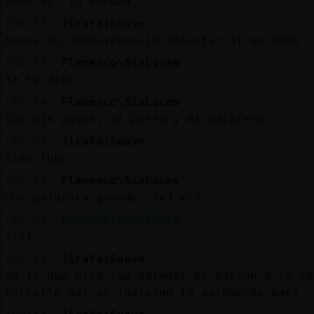
Pues sí, la verdad
[08:53]
Jirafa}Suave
haces lo quequieressin molestar al vecinoo
[08:53]
Flamenco\SinLuces
Ya te digo
[08:54]
Flamenco\SinLuces
Con mis gatos, mi perro y mi pajarera
[08:54]
Jirafa}Suave
olee tuuu
[08:54]
Flamenco\SinLuces
Una pajarera grande, 3x3 mts
[08:54]
CocodriloConPrisa
(:))
[08:54]
Jirafa}Suave
yo lo que hice fue agregar el porche a la ca
cerrarlo asi en invierno lo aprobecho mass