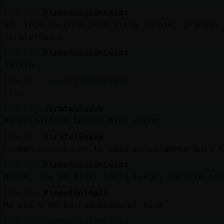
[09:05]
Flamenco\SinLuces
Sí, toso un poco pero estoy sanote, gracias
Jirafa}Suave
[09:05]
Flamenco\SinLuces
Jajaja
[09:05]
CocodriloConPrisa
))))
[09:05]
Jirafa}Suave
Pinguino}Agil buenos dias wapoo
[09:05]
Jirafa}Suave
Flamenco\SinLuces te paso un caramelo anti t
[09:06]
Flamenco\SinLuces
Bueno, voy al lidl, hasta luego, pasarlo bie
[09:06]
Pinguino}Agil
Me cai y me ha camabiado el nick
[09:06]
CocodriloConPrisa