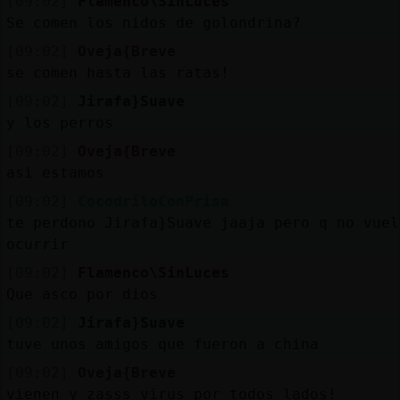
[09:02]
Flamenco\SinLuces
Se comen los nidos de golondrina?
[09:02]
Oveja{Breve
se comen hasta las ratas!
[09:02]
Jirafa}Suave
y los perros
[09:02]
Oveja{Breve
asi estamos
[09:02]
CocodriloConPrisa
te perdono Jirafa}Suave jaaja pero q no vuel
ocurrir
[09:02]
Flamenco\SinLuces
Que asco por dios
[09:02]
Jirafa}Suave
tuve unos amigos que fueron a china
[09:02]
Oveja{Breve
vienen y zasss virus por todos lados!