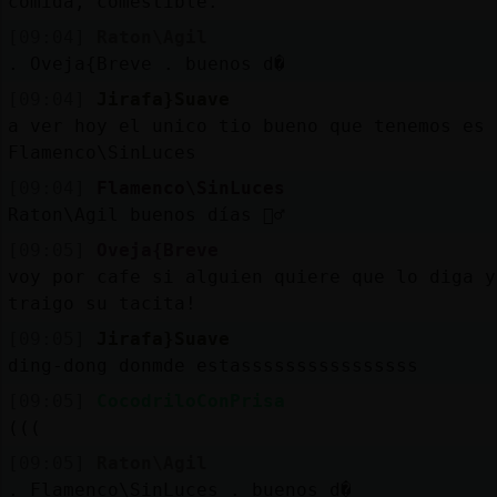
comida, comestible.
[09:04]
Raton\Agil
. Oveja{Breve . buenos d�
[09:04]
Jirafa}Suave
a ver hoy el unico tio bueno que tenemos es
Flamenco\SinLuces
[09:04]
Flamenco\SinLuces
Raton\Agil buenos días 🙋‍♂️
[09:05]
Oveja{Breve
voy por cafe si alguien quiere que lo diga y
traigo su tacita!
[09:05]
Jirafa}Suave
ding-dong donmde estassssssssssssssss
[09:05]
CocodriloConPrisa
(((
[09:05]
Raton\Agil
. Flamenco\SinLuces . buenos d�