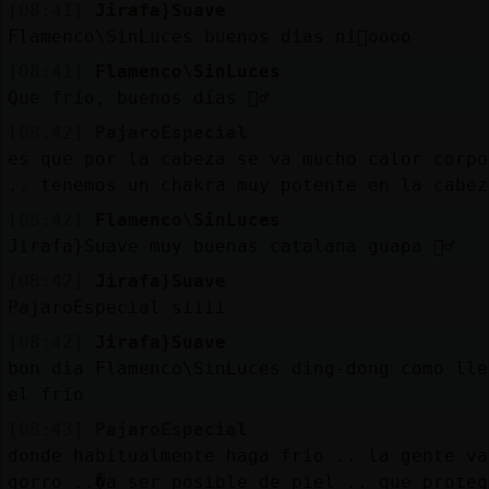
Mis
[08:41]
Jirafa}Suave
blogs
Flamenco\SinLuces buenos dias ni񯯯oooo
[08:41]
Flamenco\SinLuces
Que frío, buenos días 🙋‍♂️
Mis
[08:42]
PajaroEspecial
foros
es que por la cabeza se va mucho calor corpo
.. tenemos un chakra muy potente en la cabez
[08:42]
Flamenco\SinLuces
Jirafa}Suave muy buenas catalana guapa 🙋‍♂️
Registrar
un
[08:42]
Jirafa}Suave
canal
PajaroEspecial siiii
[08:42]
Jirafa}Suave
bon dia Flamenco\SinLuces ding-dong como lle
el frio
Más
gestiones
[08:43]
PajaroEspecial
donde habitualmente haga frio .. la gente va
gorro ..�a ser posible de piel .. que proteg