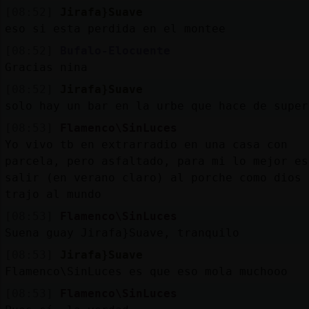
[08:52]
Jirafa}Suave
eso si esta perdida en el montee
[08:52]
Bufalo-Elocuente
Gracias nina
[08:52]
Jirafa}Suave
solo hay un bar en la urbe que hace de super
[08:53]
Flamenco\SinLuces
Yo vivo tb en extrarradio en una casa con
parcela, pero asfaltado, para mi lo mejor es
salir (en verano claro) al porche como dios 
trajo al mundo
[08:53]
Flamenco\SinLuces
Suena guay Jirafa}Suave, tranquilo
[08:53]
Jirafa}Suave
Flamenco\SinLuces es que eso mola muchooo
[08:53]
Flamenco\SinLuces