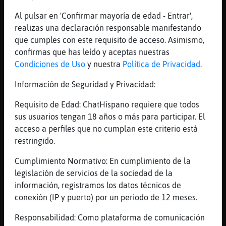
[edurne] dila
Al pulsar en 'Confirmar mayoría de edad - Entrar',
[08:57]
Jirafa}Suave
realizas una declaración responsable manifestando
Flamenco\SinLuces siiiiiiiiiiii me encantan
que cumples con este requisito de acceso. Asimismo,
[08:57]
Jirafa}Suave
confirmas que has leído y aceptas nuestras
yo nunca miento solo omito la verdaddddddd
Condiciones de Uso
y nuestra
Política de Privacidad
.
[08:57]
Flamenco\SinLuces
Información de Seguridad y Privacidad:
Precioso eso
Requisito de Edad: ChatHispano requiere que todos
[08:57]
CocodriloConPrisa
sus usuarios tengan 18 años o más para participar. El
mejor me callo q estoy mas guapa yo
acceso a perfiles que no cumplan este criterio está
[08:57]
Bufalo-Elocuente
restringido.
[CocodriloConPrisa] que mentira?
Cumplimiento Normativo: En cumplimiento de la
[08:57]
Flamenco\SinLuces
legislación de servicios de la sociedad de la
Yo ni callao estoy guapo, por eso no paro
información, registramos los datos técnicos de
[08:57]
Flamenco\SinLuces
conexión (IP y puerto) por un periodo de 12 meses.
Jajaja jajaja jajaja
Responsabilidad: Como plataforma de comunicación
[08:57]
CocodriloConPrisa