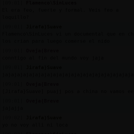
[09:01]
Flamenco\SinLuces
El era feo, fuerte y formal. Veis feo a
loquillo?
[09:01]
Jirafa}Suave
Flamenco\SinLuces vi un documental que en ch
los crian para luego comerse el nido
[09:01]
Oveja{Breve
conntigo al fin del mundo voy jaja
[09:01]
Jirafa}Suave
jajajajajajajajajajajajajajajajajajajajajaja
[09:01]
Oveja{Breve
[Jirafa}Suave] puajj pos a china no vamos ee
[09:01]
Oveja{Breve
jajajja
[09:02]
Jirafa}Suave
yo no voy alli ni loca