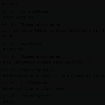
grandes
[08:47]
Jirafa}Suave
haces bien ni񯯯
[08:47]
Flamenco\SinLuces
El frío desde luego no está hecho para mí, l
verdad
[08:47]
RataVeloz
Buenos d�.
[08:47]
Flamenco\SinLuces
Hola RataVeloz buenos días señorita 🙋‍♂️
[08:48]
PajaroEspecial
RataVeloz buenos dias .. te entrego el testi
[08:48]
Jirafa}Suave
RataVeloz buenos dias ni�aa
[08:48]
PajaroEspecial
chic@s