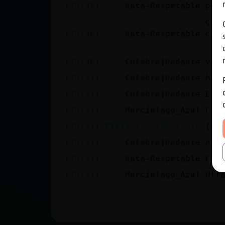
[20:35]
Rata-Respetable
per
gua
[20:36]
Rata-Respetable
des
.. 
[20:36]
Culebra{Pedante
voy
[20:37]
Culebra{Pedante
has
[20:37]
Culebra{Pedante
Ele
[20:37]
Murcielago_Azul
Cia
[20:37]
Elefante\SinRespeto
[Cu
[20:37]
Culebra{Pedante
aió
[20:37]
Rata-Respetable
Cul
[20:37]
Murcielago_Azul
Otr