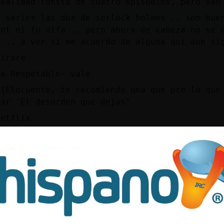
realidad consta de cuatro episodios, pero van
s series las dos de serlock holmes .. son bue
rot ni fu nifa .. pero ahora de cabeza no se 
e .. a ver si me acuerdo de alguna qui aun si
mirare
ta-Respetable~ vale
a{Elocuente, te recomiendo una que pro lo que
tar "El desorden que dejas"
netflix
rcielago_Azul~ no tengo netflix
o la apunto
hdfull la tendran
s igual esta en tra plataforma, es una pasada
 una que me a gustado .. tiene toques de fant