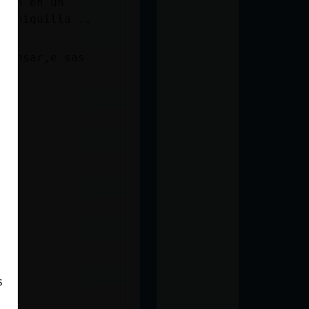
eten en un
a shiquilla ..
 pensar,e sas
s