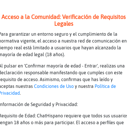
terday .. la hija de la familia adams .. la m
ernado .. se deja ver bien .. investigadora l
ajajajja
Acceso a la Comunidad: Verificación de Requisitos
Legales
cortita, se ve rapido y te sorprende, te hace
illas
Para garantizar un entorno seguro y el cumplimiento de la
normativa vigente, el acceso a nuestra red de comunicación en
tiempo real está limitado a usuarios que hayan alcanzado la
a es tambien de netflix
mayoría de edad legal (18 años).
rcoles?
Al pulsar en 'Confirmar mayoría de edad - Entrar', realizas una
declaración responsable manifestando que cumples con este
rcoles ..
requisito de acceso. Asimismo, confirmas que has leído y
a de irme
aceptas nuestras
Condiciones de Uso
y nuestra
Política de
Privacidad
.
placer
o, Gata{Elocuente
Información de Seguridad y Privacidad:
ta la noche
Requisito de Edad: ChatHispano requiere que todos sus usuario
ta{Elocuente] muaksss nanittt
tengan 18 años o más para participar. El acceso a perfiles que