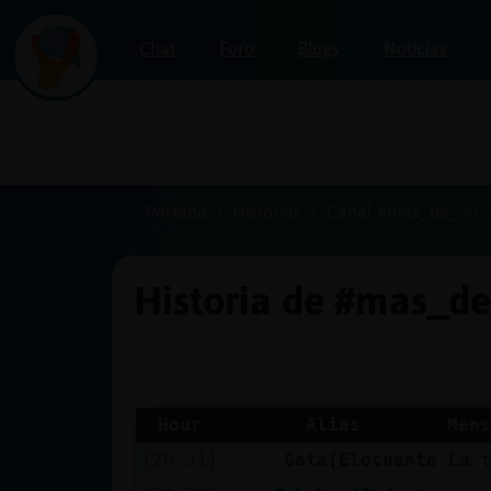
Chat
Foro
Blogs
Noticias
Iniciar
sesión
Portada
Historias
Canal #mas_de_50
Historia de #mas_d
¡Chatea
sin
publicidad!
Hour
Alias
Mens
[20:31]
Gata{Elocuente
La 
Crear
una