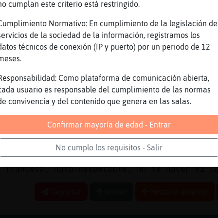
no cumplan este criterio está restringido.
o en ingles jajajajaj
ssi�se va a la francesa .. y mira que ayer se
Cumplimiento Normativo: En cumplimiento de la legislación de
pidete pero deja tiempo para que nos podamos 
servicios de la sociedad de la información, registramos los
pues no jajajajajjaja
datos técnicos de conexión (IP y puerto) por un periodo de 12
meses.
 a hacer unas cosillas
ta luego :)
Responsabilidad: Como plataforma de comunicación abierta,
cada usuario es responsable del cumplimiento de las normas
fante\SinRespeto , smuackssssssssssssssssssss
de convivencia y del contenido que genera en las salas.
o, miau
lebra{Pedante] :)****
Confirmar mayoría de edad - Entrar
oo Murcielago_Azulº :)
No cumplo los requisitos - Salir
ebra{Pedante feliz noche
a francesa, Rata-Respetable, no te hacen ni c
Reportar
Volver
Historia anterior