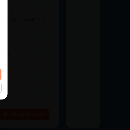
 lo dije ..
despedir tambien
ssss
aso eh
Historia siguiente