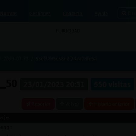
Bus
Normas
Gestiones
Contacto
Ayuda
PUBLICIDAD
2023-01-23
63cf3295c58d2f782a78fe5a
e_50
23/01/2023 20:31
550 visitas
Reportar
Volver
Historia anterior
aje
tengo