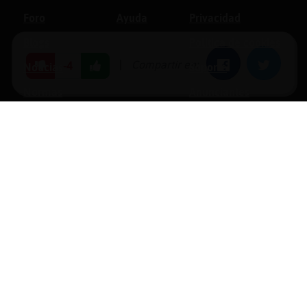
Foro
Ayuda
Privacidad
Blogs
Política de cookies
|
Compartir en:
Facebook
Twitter
-4
Noticias
Soporte
Normas
Anunciantes
Estadísticas
Historias
Tu foro gratis