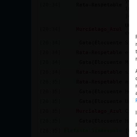
yes
Mis blogs
[20:34]
Rata-Respetable
int
jaj
U� 
[20:34]
Murcielago_Azul
Mis foros
cos
[20:34]
Gata{Elocuente
Si
[20:34]
Rata-Respetable
est
Registrar
[20:34]
Gata{Elocuente
Mie
un canal
[20:34]
Rata-Respetable
si
[20:35]
Rata-Respetable
mie
[20:35]
Gata{Elocuente
Hor
Más
gestiones
[20:35]
Gata{Elocuente
Un 
[20:35]
Murcielago_Azul
Cia
[20:35]
Gata{Elocuente
Has
[20:35]
Elefante\SinRespeto
[Ga