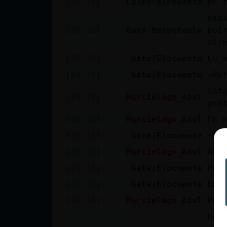
[20:32]
Culebra{Pedante
en 
cuenta
esa
[20:32]
Rata-Respetable
poi
dir
Reservar
[20:32]
Gata{Elocuente
Lo 
alias
[20:32]
Gata{Elocuente
~Ra
Gat
[20:33]
Murcielago_Azul
gus
Actualizar
[20:33]
Murcielago_Azul
En 
contraseña
[20:33]
Gata{Elocuente
~Mu
[20:33]
Murcielago_Azul
Ah
[20:33]
Gata{Elocuente
Per
Actualizar
[20:33]
Gata{Elocuente
En 
IP virtual
[20:34]
Murcielago_Azul
Pue
hay