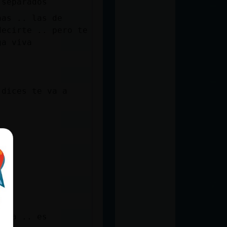
 separados
nas .. las de
decirte .. pero te
ga viva
 dices te va a
asia .. es