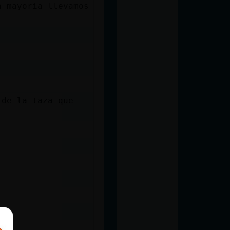
a mayoria llevamos
 de la taza que
as.