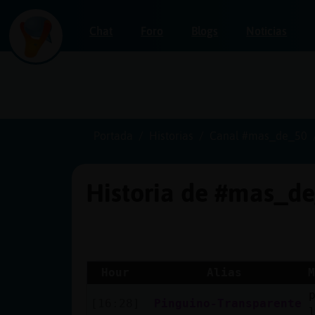
Chat
Foro
Blogs
Noticias
Iniciar
sesión
Portada
Historias
Canal #mas_de_50
Historia de #mas_d
¡Chatea
sin
publicidad!
Hour
Alias
M
Crear
[16:28]
Pinguino-Transparente
una