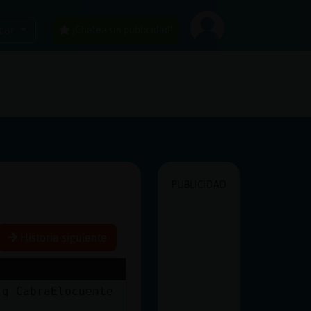
car
¡Chatea sin publicidad!
PUBLICIDAD
Historia siguiente
 q CabraElocuente