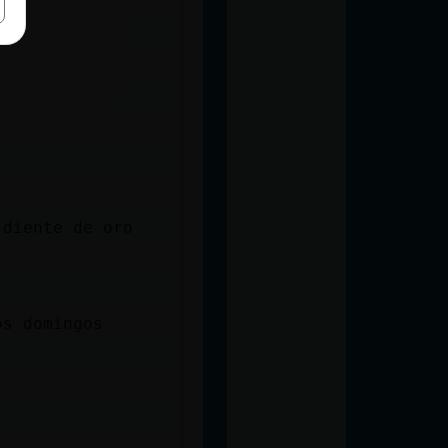
o
 diente de oro
os domingos