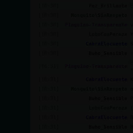
Mis blogs
[16:30]
Pez_Brillante
[16:30]
Mosquito\SinRespeto
[16:30]
Pinguino-Transparente
Mis foros
[16:30]
LoboConPereza
[16:30]
CabraElocuente
[16:30]
Buho_Sensible
Registrar
un canal
[16:31]
Pinguino-Transparente
[16:31]
CabraElocuente
[16:31]
Mosquito\SinRespeto
Más
gestiones
[16:31]
Buho_Sensible
[16:31]
LoboConPereza
[16:31]
CabraElocuente
[16:31]
Buho_Sensible