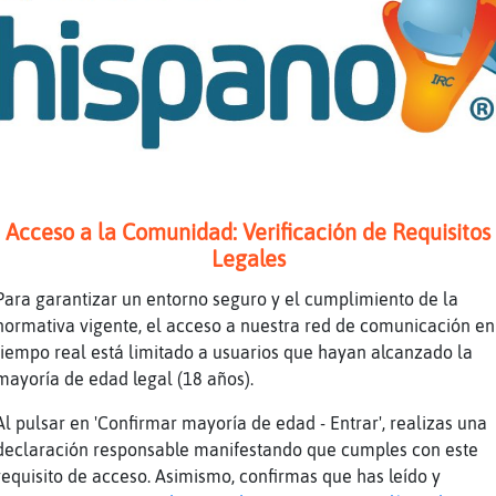
me asusento un rato cuidenme el nick gracias.
lo tengo todo
los ambipur quieres decir, LoboConPereza?
No s頬o que tienes...
Pinguino-Transparente xao
chao
Acceso a la Comunidad: Verificación de Requisitos
antes llevaba unos desodorantes de esos de co
Legales
colgados del cuello, junto a la cruz de carav
Para garantizar un entorno seguro y el cumplimiento de la
Esos/as qu頬es pasa con el agua...lo que a los
normativa vigente, el acceso a nuestra red de comunicación en
Transparente.
tiempo real está limitado a usuarios que hayan alcanzado la
LoboConPereza vamos a venir con el colgadir p
mayoría de edad legal (18 años).
nariz
Al pulsar en 'Confirmar mayoría de edad - Entrar', realizas una
Pinguino-Transparente la negra intensa como e
declaración responsable manifestando que cumples con este
:')
requisito de acceso. Asimismo, confirmas que has leído y