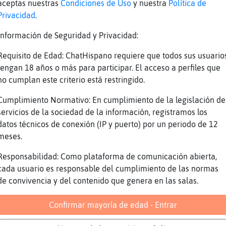
La cruz de caravaca...
aceptas nuestras
Condiciones de Uso
y nuestra
Política de
Privacidad
.
seps
Buenas tardes des de asturias
Información de Seguridad y Privacidad:
con la cadena de plata..
Requisito de Edad: ChatHispano requiere que todos sus usuario
Muy elegante.
tengan 18 años o más para participar. El acceso a perfiles que
no cumplan este criterio está restringido.
ya ves
uno es asina
Cumplimiento Normativo: En cumplimiento de la legislación de
servicios de la sociedad de la información, registramos los
Y...gorda.
datos técnicos de conexión (IP y puerto) por un periodo de 12
como un no me olvides
meses.
Ya...
Responsabilidad: Como plataforma de comunicación abierta,
si... uno tiene caché
cada usuario es responsable del cumplimiento de las normas
No me des tantos detalles.
de convivencia y del contenido que genera en las salas.
en el no me olvides, ponia amor de madre?
Confirmar mayoría de edad - Entrar
ni foto...nada