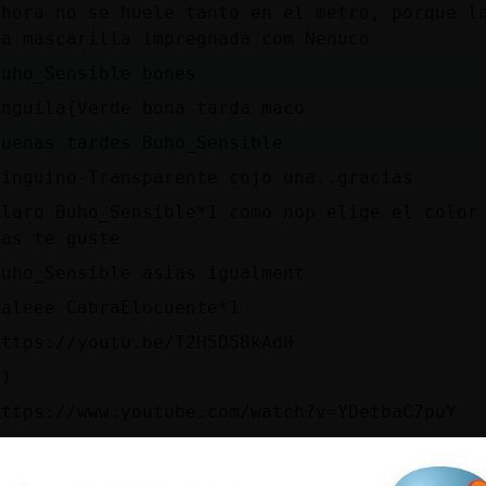
ahora no se huele tanto en el metro, porque l
la mascarilla impregnada com Nenuco
Buho_Sensible bones
Anguila{Verde bona tarda maco
Buenas tardes Buho_Sensible
Pinguino-Transparente cojo una..gracias
claro Buho_Sensible*1 como nop elige el color
mas te guste
Buho_Sensible asias igualment
valeee CabraElocuente*1
https://youtu.be/T2H5D58kAd0
:)
https://www.youtube.com/watch?v=YDetbaC7puY
Por cierto...
Tambi鮠me caen fatal las personas poco higi鮩c