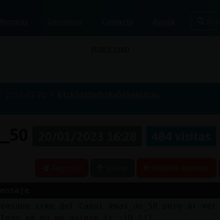
Bus
Normas
Gestiones
Contacto
Ayuda
PUBLICIDAD
2023-01-20
63cb3d45bfb78a0484464c6c
e_50
20/01/2023 16:28
484 visitas
Reportar
Volver
Historia anterior
ensaje
pensaba irme del Canal #mas_de_50 pero al ver
llego ya no me quiero ir :)D !!!