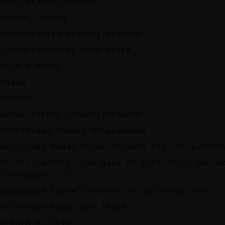
hola Caracol{Pedante
Clapton_ holaa
[Mosquito\SinRespeto] saludos
[CabraElocuente] hola dulce
Dulce a ratos
Jajaaa
imagino
Buenas tardes Caracol{Pedante
[Murcielago-Rapaz] holaaaaaaaa
Murcielago-Rapaz estas seriota hoy..no piense
Definitivamente, una gota de miel atrae mas m
de vinagre =L
Jajajajaja CabraElocuente es que tengo frio
Murcielago-Rapaz ahh jajaa
Me mata el frio