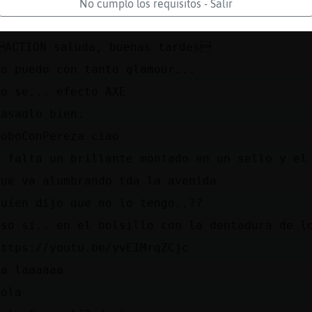
no.. rezaba... hasta aqui llego el proctoloog
No cumplo los requisitos - Salir
Jajaaaa
ACTION saluda, buenas tardes
No puedo con tanto glamour...
lo se... efecto AXE
Pasadlo bien.
LoboConPereza ciao
y falta un brillante montado en un sello y el
que va alumbrando tda la avenida
quien dijo que no lo tengo..??
eso si.. en el bolsillo con la dentadura de l
https://youtu.be/yvEIMrqZCjc
La laaaaaa
hola