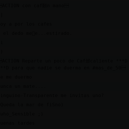
ACTION con caf頥n mano
:]
voy a por los cafes
Y el dedo me񩱵e...estirado.
Si
:)
ACTION Reparte un poco de Caf邠caliente ***D
***D para que nadie se duerma en #mas_de_50
Ke me duermo
nunca un mate....
Pinguino-Transparente me invitas uno?
(Queda la mar de fiSno)
Buho_Sensible ;)
Buenas tardes