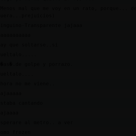
(Menos mal que me voy en un rato, porque... d
fuera...prejuicios)
Pinguino-Transparente jajaaa
jaaaaaaaaaa
hay que soltarse..si
sueltalo.....
S�as�.de golpe y porrazo.
Sueltalo....
ahora no me viene..
Jajaaaaa
Estaba cantando
Hajaaaa
esperare al metro.. a ver
como frozen