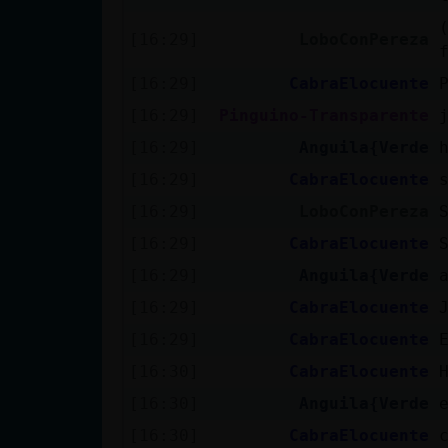
cuenta
[16:29]
LoboConPereza
[16:29]
CabraElocuente
Reservar
[16:29]
Pinguino-Transparente
alias
[16:29]
Anguila{Verde
[16:29]
CabraElocuente
[16:29]
LoboConPereza
Actualizar
[16:29]
CabraElocuente
contraseña
[16:29]
Anguila{Verde
[16:29]
CabraElocuente
[16:29]
CabraElocuente
Actualizar
IP virtual
[16:30]
CabraElocuente
[16:30]
Anguila{Verde
[16:30]
CabraElocuente