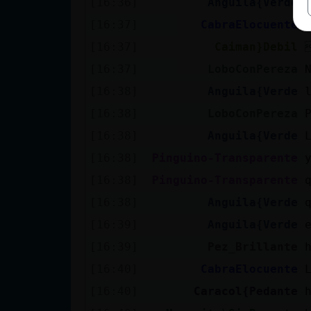
[16:36]
Anguila{Verde
[16:37]
CabraElocuente
[16:37]
Caiman}Debil
[16:37]
LoboConPereza
[16:38]
Anguila{Verde
[16:38]
LoboConPereza
[16:38]
Anguila{Verde
[16:38]
Pinguino-Transparente
[16:38]
Pinguino-Transparente
[16:38]
Anguila{Verde
[16:39]
Anguila{Verde
[16:39]
Pez_Brillante
[16:40]
CabraElocuente
[16:40]
Caracol{Pedante