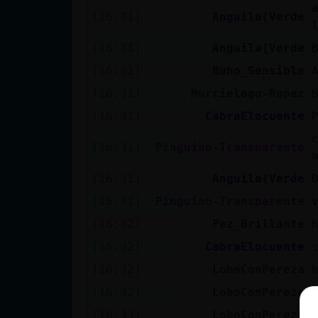
[16:31]
Anguila{Verde
[16:31]
Anguila{Verde
[16:31]
Buho_Sensible
[16:31]
Murcielago-Rapaz
[16:31]
CabraElocuente
[16:31]
Pinguino-Transparente
[16:31]
Anguila{Verde
[16:31]
Pinguino-Transparente
[16:32]
Pez_Brillante
[16:32]
CabraElocuente
[16:32]
LoboConPereza
[16:32]
LoboConPereza
[16:33]
LoboConPereza