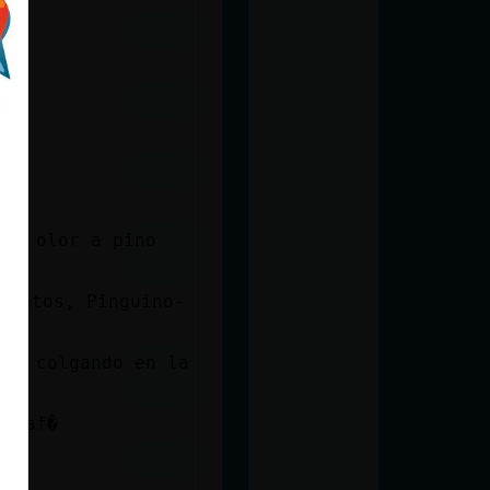
che olor a pino
aca
 gatos, Pinguino-
ino colgando en la
l caf�