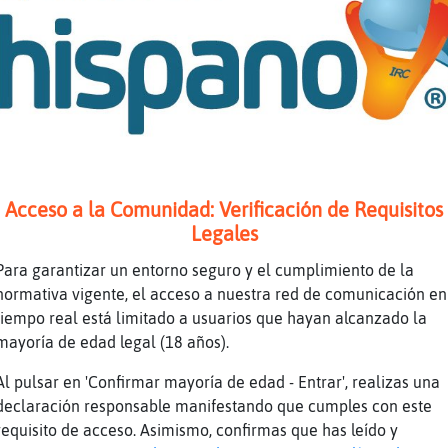
Hoy ha sido hora y media.....
nativa, con un hueso de fémur atravesándole 
Creo
Gallina{Suave lo de el curso de la nativa ??
yo he contratado una nativa .. Gallina{Suave
[Caracol-Feliz] si, en un canal que dejan qu
Acceso a la Comunidad: Verificación de Requisitos
Gallina{Suave ahh que es un canal ?
Legales
Ahh para ingles
Para garantizar un entorno seguro y el cumplimiento de la
Si
normativa vigente, el acceso a nuestra red de comunicación en
Zebra{Marron Buenas noches :)
tiempo real está limitado a usuarios que hayan alcanzado la
Con una nativa holandesa.....
mayoría de edad legal (18 años).
Buenas noches Caracol-Feliz
Al pulsar en 'Confirmar mayoría de edad - Entrar', realizas una
No s頣󭯠va eso Gallina{Suave
declaración responsable manifestando que cumples con este
requisito de acceso. Asimismo, confirmas que has leído y
Gallina{Suave la mis es inglesa