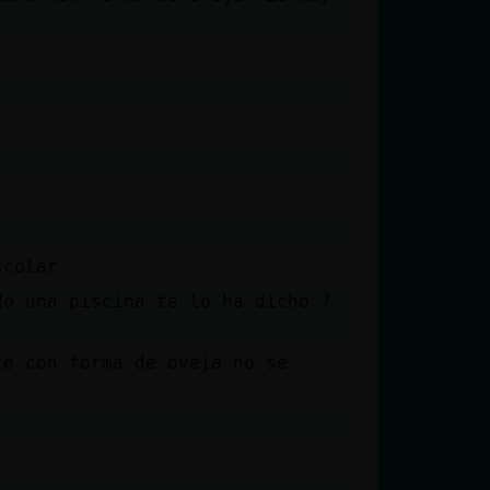
scolar....
do una piscina te lo ha dicho ? ..
te con forma de oveja no se