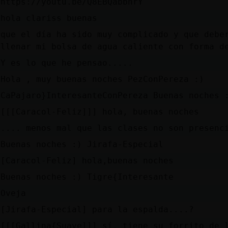
https://youtu.be/Q8EBQabbnrY
hola clariss buenas
que el día ha sido muy complicado y que debe
llenar mi bolsa de agua caliente con forma d
Y es lo que he pensao.....
Hola , muy buenas noches PezConPereza :)
CaPajaro}InteresanteConPereza Buenas noches 
[[[Caracol-Feliz]]] hola, buenas noches
.... menos mal que las clases no son presenc
Buenas noches :) Jirafa-Especial
[Caracol-Feliz] hola,buenas noches
Buenas noches :) Tigre{Interesante
Oveja
[Jirafa-Especial] para la espalda....?
[[[Gallina{Suave]]] sí, tiene su forrito de 