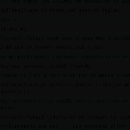
... que somos los ultimos de europa en el in
Gallina{Suave si todos hablaran en ingles ..
Atpc e
El ingl�s
[Caracol-Feliz] ser� unas clases muy diverti
A mi que me enseñe unainglesa o naa
no me puedo poner canciones romanticas me te
Hay que aprender alemᮠo franc�s
Cuando me jubile me iré un par de meses a Re
Gallina{Suave yo prefiero hablar Esspa񯬠que m
aprenderlo
Que aprendan ellos espa񯬠, que es quiz᳠uno de
mundo
[Caracol-Feliz] todavia no he probado la car
PezConPereza eso eso ... que aprendan ellos 