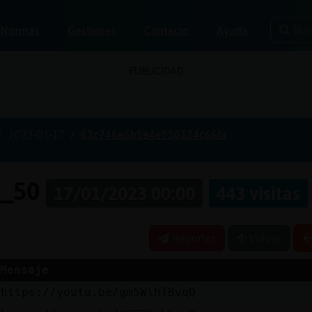
Bus
Normas
Gestiones
Contacto
Ayuda
PUBLICIDAD
2023-01-17
63c746e6b5e4e950124c66fa
e_50
17/01/2023 00:00
443 visitas
Reportar
Volver
Mensaje
https://youtu.be/gm5WlhTBvqQ