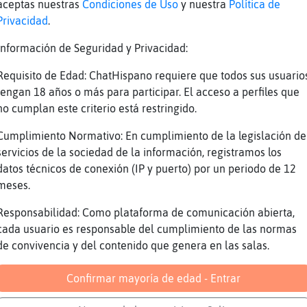
aceptas nuestras
Condiciones de Uso
y nuestra
Política de
Gallina{Suave dos horas diarias ..
Privacidad
.
boers?
Información de Seguridad y Privacidad:
[Caracol-Feliz] tu que tienes billetes.... a
la mitad mas barato
Requisito de Edad: ChatHispano requiere que todos sus usuario
tengan 18 años o más para participar. El acceso a perfiles que
ɬ intenta huir de la verdad de su vida , per
no cumplan este criterio está restringido.
vuelca sus fustraciones , pero en el fondo e
problema
Cumplimiento Normativo: En cumplimiento de la legislación de
https://youtu.be/eO56LZXQi5U
servicios de la sociedad de la información, registramos los
datos técnicos de conexión (IP y puerto) por un periodo de 12
Caracol-Feliz, besines
meses.
Hay cosas que no cambiᮠcon el tiempo , creo 
Responsabilidad: Como plataforma de comunicación abierta,
MandrilVerde https://youtu.be/eO56LZXQi5U
cada usuario es responsable del cumplimiento de las normas
hay gente que te envenena la mente
de convivencia y del contenido que genera en las salas.
y nada ni 鬠tiempo te cura
Confirmar mayoría de edad - Entrar
[Caracol-Feliz] ademas.... tus clases son pr
Las mias online