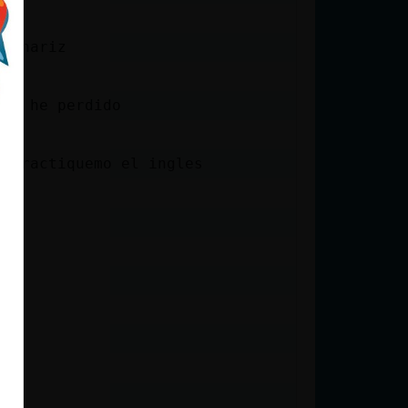
la nariz
 me he perdido
e practiquemo el ingles