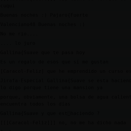
cuqui
Buenas noches :) Pajaro{Fuerte
Valenciano48 Buenas noches :)
No me rio....
.... lo juro
Gallina{Suave que te pasa hoy
Es un regalo de esos que sí me gustan
[Caracol-Feliz] que he emprendido un curso e
Jirafa-Especial Gallina{Suave se esta hacien
lo digo porque tiene una mansion ya
porque, obviamente, una bolsa de agua calien
encuentra todos los días
Gallina{Suave y que est᳠haciendo ?
[[[Caracol-Feliz]]] no, no me ha dicho nada