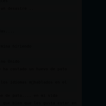
gles
 un desastre ..
das....
rmina hiriendo
ino Unido
e ha costado un huevo de pato
 los idiomas m᳠hablados en el
ne de pato.... en mi vida
. que bien que les gusta estar en