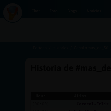
Chat
Foro
Blogs
Noticias
Iniciar
sesión
Portada
Historias
Canal #mas_de_50
Historia de #mas_d
¡Chatea
sin
publicidad!
Hour
Alias
[00:00]
Caracol-Feliz
Crear
una