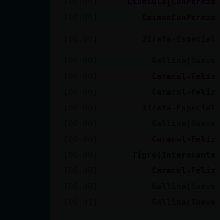
[00:00]
Libelula{ConPereza
cuenta
[00:00]
CaimanConPereza
[00:00]
Jirafa-Especial
Reservar
[00:00]
Gallina{Suave
alias
[00:00]
Caracol-Feliz
[00:00]
Caracol-Feliz
[00:00]
Jirafa-Especial
Actualizar
contraseña
[00:00]
Gallina{Suave
[00:00]
Caracol-Feliz
[00:00]
Tigre{Interesante
Actualizar
[00:00]
Caracol-Feliz
IP virtual
[00:00]
Gallina{Suave
[00:01]
Gallina{Suave