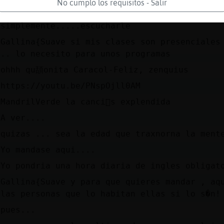
No cumplo los requisitos - Salir
Hay veces que dan ganas de sentarte enfrente
simplemente.....escucharle
Gallina{Suave si mis clases son presenciales
.. lo necesito para unos programas
ohhh qu頢onita Caracol-Feliz, zenquius
https://youtu.be/PNspOjll0AM
MandrilVerde la canci󮠥s explendida
A ver....
quizas ... sea la edad que traxnorna la ment
Yo mandase aqui....
Yo pondria una hora diaria de ingles obligat
Gallina{Suave y para que quieres mandar , aq
las personas que lo habitan ellas si lo s�n!
pues...