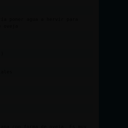
ría poner agua a hervir para
e oveja
:)
iales
lana con forma de oveja. Es muy