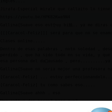
Ingles....
Jirafa-Especial mirale que callaito lo tiene
https://youtu.be/HPK82Kwa9N4
Gallina{Suave eso estᠭuy bi鮠.. ya me diras c
[[[Caracol-Feliz]]] será para que no se enam
Clases online.....
Dentro de esas palabras , noto soledad , des
perdido , que ha sido todo en su vida, y que
esa persona del da񯠣ausado , pero..........ya
Gallina{Suave no seria mejor una profesora n
[Caracol-Feliz] ... estoy perfeccionandolo..
[Caracol-Feliz] tu como sabes eso.....
Gallina{Suave ahhh . eso
Una nativa dos horas? para que?
Wenass