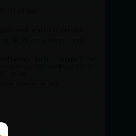
 Gallina{Suave
󭯠vas para practicar contigo
oren de él por interés, mujer
confianza , dolor , recuperar lo
 si pudiese intentar�resarcir a
 es tarde
ativa 2 horas al dia
..