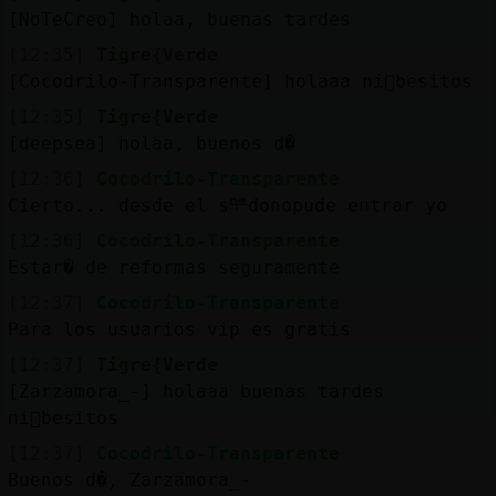
Mis
[NoTeCreo] holaa, buenas tardes
blogs
[12:35]
Tigre{Verde
[Cocodrilo-Transparente] holaaa ni񡡠besitos
[12:35]
Tigre{Verde
Mis
[deepsea] holaa, buenos d�
foros
[12:36]
Cocodrilo-Transparente
Cierto... desde el sᢡdonopude entrar yo
[12:36]
Cocodrilo-Transparente
Registr
Estar� de reformas seguramente
un
[12:37]
Cocodrilo-Transparente
canal
Para los usuarios vip es gratis
[12:37]
Tigre{Verde
[Zarzamora_-] holaaa buenas tardes
ni񡡠besitos
Más
gestion
[12:37]
Cocodrilo-Transparente
Buenos d�, Zarzamora_-