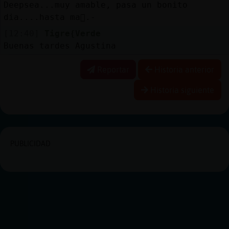
Deepsea...muy amable, pasa un bonito
dia....hasta ma񡮡.-
[12:40]
Tigre{Verde
Buenas tardes Agustina
Reportar
Historia anterior
Historia siguiente
PUBLICIDAD