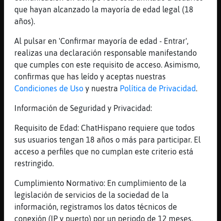
[12:38]
Libelula{Locuaz
que hayan alcanzado la mayoría de edad legal (18
Hasta ma񡮡, muakkkkkkkkkkkk
años).
[12:38]
HipopotamoEnorme
Al pulsar en 'Confirmar mayoría de edad - Entrar',
Tigre{Verde, encantado de saludarte
realizas una declaración responsable manifestando
[12:38]
Libelula{Locuaz
que cumples con este requisito de acceso. Asimismo,
Pasa un bonito dia.-
confirmas que has leído y aceptas nuestras
Condiciones de Uso
y nuestra
Política de Privacidad
.
[12:38]
Jirafa{Letal
Ah bien Libelula{Locuaz se hace tarde
Información de Seguridad y Privacidad:
enseguida
Requisito de Edad: ChatHispano requiere que todos
[12:38]
Libelula{Locuaz
sus usuarios tengan 18 años o más para participar. El
Tigre{Verde... agur hasta ma񡮡
acceso a perfiles que no cumplan este criterio está
[12:38]
HipopotamoEnorme
restringido.
Agustina, un smuakis
Cumplimiento Normativo: En cumplimiento de la
[12:38]
Tigre{Verde
legislación de servicios de la sociedad de la
[HipopotamoEnorme] igualmente
información, registramos los datos técnicos de
[12:38]
Jirafa{Letal
conexión (IP y puerto) por un periodo de 12 meses.