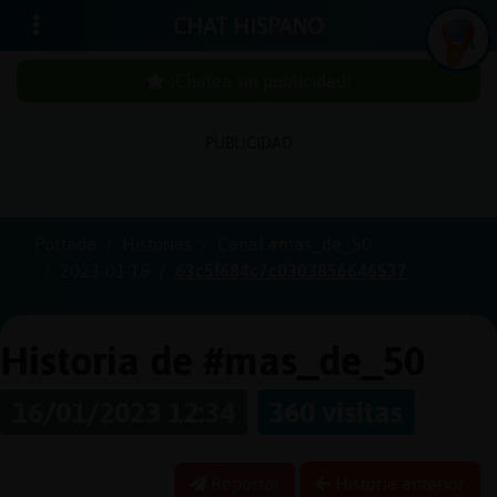
CHAT HISPANO
¡Chatea sin publicidad!
PUBLICIDAD
Iniciar
sesión
Portada
Historias
Canal #mas_de_50
2023-01-16
63c5f684c7c0303856646537
¡Chatea
sin
publici
Historia de #mas_de_50
16/01/2023 12:34
360 visitas
Crear
una
Reportar
Historia anterior
cuenta