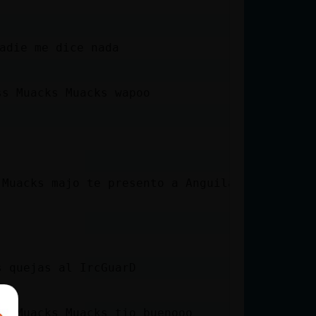
nadie me dice nada
ss Muacks Muacks wapoo
 Muacks majo te presento a Anguila_Rapaz
s quejas al IrcGuarD
a
ss Muacks Muacks tio buenooo