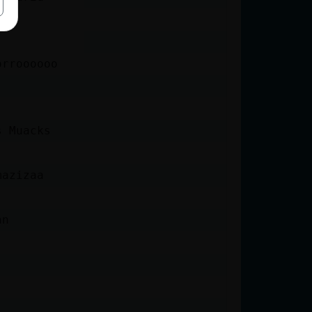
orroooooo
s Muacks
mazizaa
nn