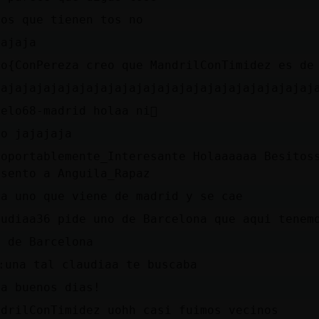
los que tienen tos no
jajaja
po{ConPereza creo que MandrilConTimidez es de
jajajajajajajajajajajajajajajajajajajajajajaj
elo68-madrid holaa ni񯯯
oo jajajaja
soportablemente_Interesante Holaaaaaa Besitos
esento a Anguila_Rapaz
ra uno que viene de madrid y se cae
audiaa36 pide uno de Barcelona que aqui tenem
y de Barcelona
׏ una tal claudiaa te buscaba
la buenos dias!
ndrilConTimidez uohh casi fuimos vecinos