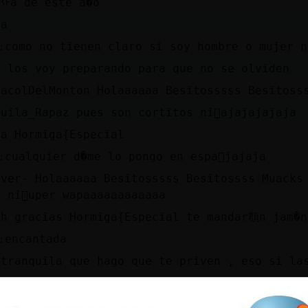
rᠬa de este a�o
la
׏ como no tienen claro si soy hombre o mujer 
i los voy preparando para que no se olviden
racolDelMonton Holaaaaaa Besitosssss Besitoss
guila_Rapaz pues son cortitos ni񡠪ajajajajaja
la Hormiga{Especial
׏ cualquier d�me lo pongo en espa񯬠jajaja
iver- Holaaaaaa Besitosssss Besitossss Muacks
 ni񡠳uper wapaaaaaaaaaaaa
hh gracias Hormiga{Especial te mandar頵n jam�n
׏ encantada
 tranquila que hago que te priven , eso si la
jajajajajajajajajajajajajajajajajajajajajajaj
racolDelMonton Holaaaaaa Besitosssss Besitoss