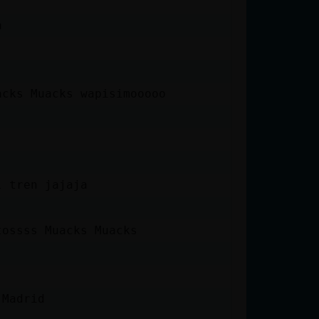
a
acks Muacks wapisimooooo
l tren jajaja
tossss Muacks Muacks
e Madrid