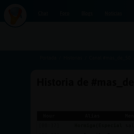
Chat
Foro
Blogs
Noticias
Iniciar
sesión
Portada
Historias
Canal #mas_de_50
Historia de #mas_d
¡Chatea
sin
publicidad!
Hour
Alias
Men
[08:37]
Hormiga{Especial
sa
Crear
una