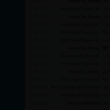
[08:37]
Anguila_Rapaz
se
cuenta
[08:37]
Hormiga{Especial
ja
[08:37]
Anguila_Rapaz
ja
[08:38]
Hormiga{Especial
cr
Reservar
[08:38]
Hormiga{Especial
Mo
alias
[08:38]
Hormiga{Especial
so
[08:38]
Anguila_Rapaz
Actualizar
[08:38]
Hormiga{Especial
vo
contraseña
[08:38]
Hormiga{Especial
y 
[08:39]
Anguila_Rapaz
po
[08:39]
Hormiga{Especial
Mu
Actualizar
[08:39]
Murcielago\Eficiente
bu
IP virtual
[08:40]
Hormiga{Especial
el
[08:40]
Topo{ConPereza
Ho