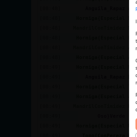
[08:48]
Anguila_Rapaz
na
[08:48]
Hormiga{Especial
Ma
[08:48]
MandrilConTimidez
Mu
[08:48]
Hormiga{Especial
ho
[08:48]
MandrilConTimidez
Ah
[08:48]
Hormiga{Especial
An
[08:49]
Hormiga{Especial
Ma
[08:49]
Anguila_Rapaz
[08:49]
Hormiga{Especial
Top
[08:49]
Hormiga{Especial
an
[08:49]
MandrilConTimidez
El
[08:49]
Oso}Verde
[08:49]
Hormiga{Especial
Ma
[08:49]
Topo{ConPereza
Ho