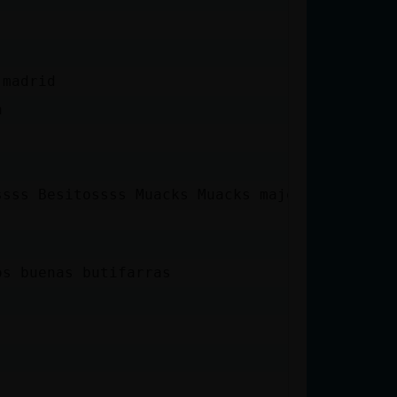
 madrid
a
ssss Besitossss Muacks Muacks majo te
os buenas butifarras