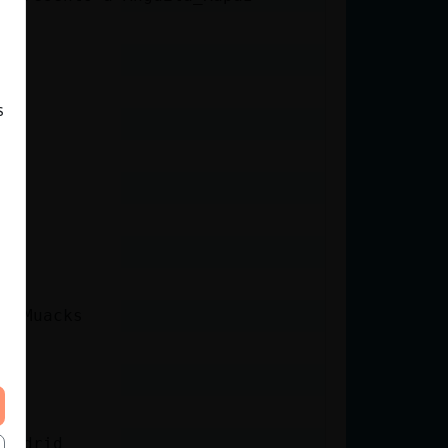
s
ks Muacks
e Madrid