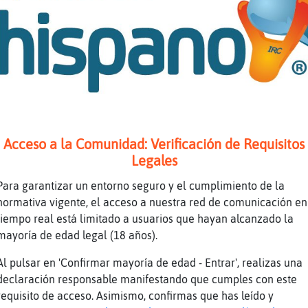
׏ los tengo cerrados jajaja
22 Hola Besitos majoo
racolDelMonton te presento a Anguila_Rapaz
igrafo50 Holaaaaaa Besitosssss Besitossss Mua
׏ jajajajaja
 matooooooo
Acceso a la Comunidad: Verificación de Requisitos
 asustaste a oliver
Legales
enosdias los que entran
Para garantizar un entorno seguro y el cumplimiento de la
no me da tiempo a dsaludarles un besitoo en l
normativa vigente, el acceso a nuestra red de comunicación en
eno es que es timido
tiempo real está limitado a usuarios que hayan alcanzado la
mayoría de edad legal (18 años).
 emocionan y se caen
 sigue moviendo
Al pulsar en 'Confirmar mayoría de edad - Entrar', realizas una
declaración responsable manifestando que cumples con este
duro-47 buenos dias ni�o
requisito de acceso. Asimismo, confirmas que has leído y
ndrilConTimidez holaaaaaaaaaaaaaa tio bueno t