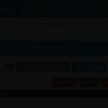
Bus
Normas
Gestiones
Contacto
Ayuda
PUBLICIDAD
2023-01-11
63bf60d6e76c6a618247ff2e
e_50
11/01/2023 08:37
471 visitas
Reportar
Volver
saje
lir de los matojossssssssssssssss