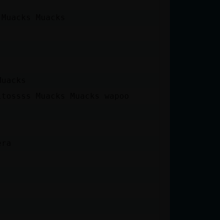
 Muacks Muacks
Muacks
itossss Muacks Muacks wapoo
era