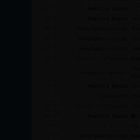
[08:51]
Anguila_Rapaz
a 
[08:51]
Anguila_Rapaz
ja
[08:51]
Hormiga{Especial
To
[08:52]
Hormiga{Especial
ja
[08:52]
Hormiga{Especial
abu
[08:52]
MandrilConTimidez
No
In
[08:52]
Hormiga{Especial
pr
[08:52]
Anguila_Rapaz
pa
[08:53]
Oso}Verde
Cl
[08:53]
MandrilConTimidez
So
[08:53]
Anguila_Rapaz
[08:53]
JirafaFeliz
ho
[08:53]
Hormiga{Especial
Ma