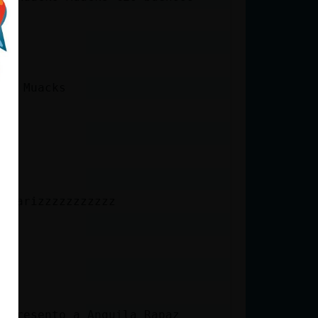
cks Muacks
a narizzzzzzzzzzz
e presento a Anguila_Rapaz