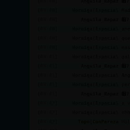
[08:40]
Anguila_Rapaz
Mis blogs
[08:40]
Hormiga{Especial
Ma
[08:40]
Anguila_Rapaz
Mis foros
[08:40]
Hormiga{Especial
an
[08:40]
Hormiga{Especial
qu
[08:40]
Hormiga{Especial
ma
Registrar
[08:41]
Hormiga{Especial
ga
un canal
[08:41]
Anguila_Rapaz
[08:41]
Hormiga{Especial
An
[08:41]
Hormiga{Especial
pe
Más
[08:41]
Anguila_Rapaz
gestiones
[08:42]
Hormiga{Especial
a 
[08:42]
Hormiga{Especial
ehh
[08:42]
Topo{ConPereza
Ho