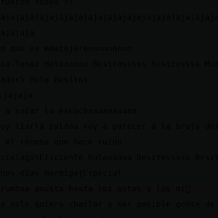
 fueron todos ??
jajajajajajajajajajajajajajajajajajajajajajaj
jajajaja
eo que se ematojaronnnnnnnnn
sca-Tenaz Holaaaaaa Besitosssss Besitossss Mu
ñador5 Hola Besitos
׏ jajaja
y a sacar la escocbaaaaaaaaaa
voy liarla paldaa voy a parecer a la bruja de
n el roomba que hace ruido
rcielago\Eficiente Holaaaaaa Besitosssss Besi
enos dias Hormiga{Especial
 rumbaa asusta hasta los gatos y los ni񯳳
la solo quiero charlar a ser posible gente d