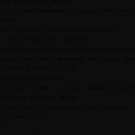
׏ por eso lo digo jajaja
duro_Velludo Holaaaaaa Besitosssss Besitossss
׏ hola
emaza poner el romba salga del priviiiii
e entra en todos los rinconess
stin Holaaaaaa Besitosssss Besitossss Muacks 
llegoconinvalidez53 Holaaaaaa Besitosssss Bes
׏ conoces a tod@s jajajaja
guila_Rapaz nuuuuuuuuuu
ro me mola saludar a to kiski parezco la port
׏ jajajaja asi haces amig@s
ver acordaros en navidad dejarme el aginaldo
 no seais taca񯳳
la