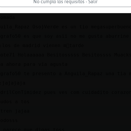
No cumplo los requisitos - Salir
lirio y listo
pomada
guila_Rapaz Oso}Verde es un tio megasuperbuen
igrafo50 es que soy asii no me gusta aburrine
׏ los de madrid vienen m᳠tarde
cote71 Holaaaaaa Besitosssss Besitossss Muack
da ahora para vía agusta
igrafo50 te presento a Anguila_Rapaz una tia 
׏ jajajaja
ndrilConTimidez pues ves com cuidadito corazo
ludos a tos
 tren jajaa
todosss
e parece que digas toss