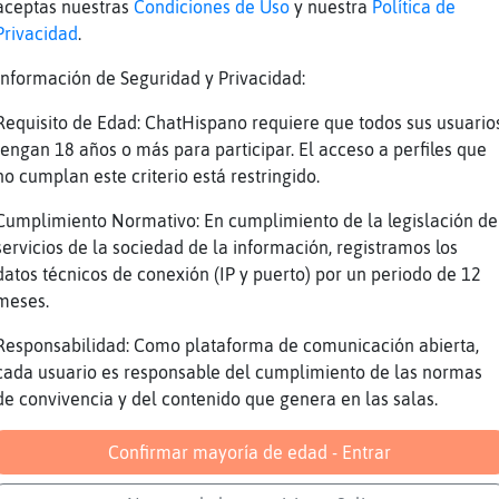
aceptas nuestras
Condiciones de Uso
y nuestra
Política de
die da los buenos d�
Privacidad
.
ndrilConTimidez que tal el dia ni�o
Información de Seguridad y Privacidad:
y bien
Requisito de Edad: ChatHispano requiere que todos sus usuario
mbre53 holaaaaaaaaaa
tengan 18 años o más para participar. El acceso a perfiles que
ora al medico
no cumplan este criterio está restringido.
guila_Rapaz mira MandrilConTimidez
Cumplimiento Normativo: En cumplimiento de la legislación de
ndrilConTimidez uohh ni񯠥spero que no sea nada
servicios de la sociedad de la información, registramos los
datos técnicos de conexión (IP y puerto) por un periodo de 12
׏ jajajajaja MandrilConTimidez tas malito?
meses.
o{ConPereza arriba ni񡡡aaaaaa
Responsabilidad: Como plataforma de comunicación abierta,
tonio75 Holaaaaaa Besitosssss Besitossss Muac
cada usuario es responsable del cumplimiento de las normas
 ojo
de convivencia y del contenido que genera en las salas.
Confirmar mayoría de edad - Entrar
ndrilConTimidez ufff ni�o
la solo quiero charlar a ser posible gente d