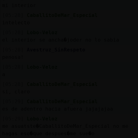
mi interior
[05:28]
CaballitoDeMar_Especial
intelecto
[05:28]
Lobo-Veloz
el interior se ancha�joder no lo sabia
[05:28]
Avestruz_SinRespeto
penosa!
[05:28]
Lobo-Veloz
a
[05:28]
CaballitoDeMar_Especial
si, claro
[05:29]
CaballitoDeMar_Especial
es de adentro hacia afuera jajajajaa
[05:29]
Lobo-Veloz
me asuatste�CaballitoDeMar_Especial no me
hagas eso�que despues�me sue�o