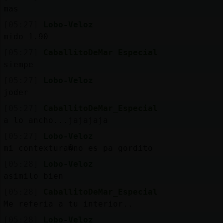
Mis
mas
blogs
[05:27]
Lobo-Veloz
mido 1.90
[05:27]
CaballitoDeMar_Especial
Mis
siempe
foros
[05:27]
Lobo-Veloz
joder
[05:27]
CaballitoDeMar_Especial
Registr
a lo ancho...jajajaja
un
[05:27]
Lobo-Veloz
canal
mi contextura�no es pa gordito
[05:28]
Lobo-Veloz
asimilo bien
Más
[05:28]
CaballitoDeMar_Especial
gestion
Me referia a tu interior..
[05:28]
Lobo-Veloz