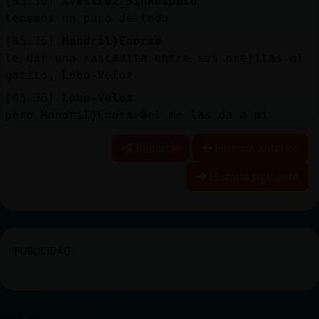
[05:36]
Avestruz_SinRespeto
tenemos un poco de todo
[05:36]
Mandril}Enorme
le dar una rascadita entre sus orejitas al
gatito, Lobo-Veloz
[05:36]
Lobo-Veloz
pero Mandril}Enorme�el me las da a mi
Reportar
Historia anterior
Historia siguiente
PUBLICIDAD