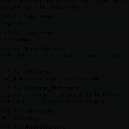
bueno quiz᳠hay que conocer las l᧲imas para
valorar la risa, Lobo-Veloz :)
[05:33]
Lobo-Veloz
lagrimas
[05:34]
Lobo-Veloz
uhmmmmmmmm
[05:34]
Mandril}Enorme
Lobo-Veloz ya le has dado de comer al gato
?
[05:34]
Lobo-Veloz
'=( �e�esta srega񡮤o Mandril}Enorme
[05:34]
Avestruz_SinRespeto
c󭯠puedes valorar la grandeza de lo bueno,
Lobo-Veloz, sin haber vivido lo malo?
[05:34]
Lobo-Veloz
�o malo dices
[05:34]
Mandril}Enorme