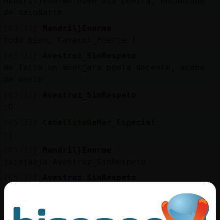
Mandril}Enorme buen dia bonica, encantado
de saludarte
[05:31]
Mandril}Enorme
todo bien, Caracol_Fuerte ?
[05:31]
Avestruz_SinRespeto
me falta un mont󮠰ara poeta decente, acabo
de verlo
[05:31]
Avestruz_SinRespeto
:O
[05:31]
CaballitoDeMar_Especial
:]
[05:31]
Mandril}Enorme
jajajaaja Avestruz_SinRespeto
[05:31]
Avestruz_SinRespeto
que mierda de rima
[05:31]
Avestruz_SinRespeto
XD