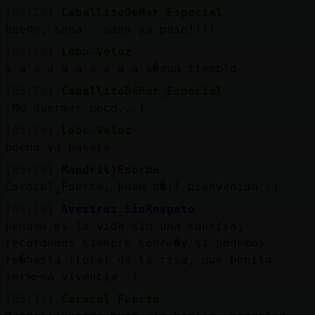
[05:29]
CaballitoDeMar_Especial
bueno, sana...sana ya paso!!!!
[05:29]
Lobo-Veloz
a a a a a a a a a a a�aun tiemblo
[05:29]
CaballitoDeMar_Especial
(Me duermes poco...)
[05:29]
Lobo-Veloz
bueno ya pasara
[05:30]
Mandril}Enorme
Caracol_Fuerte, buen d�!! bienvenido :)
[05:30]
Avestruz_SinRespeto
penosa es la vida sin una sonrisa,
recordemos siempre sonre�y si podemos
re�hasta llorar de la risa, que bonito
serᠥsa vivencia :)
[05:31]
Caracol_Fuerte