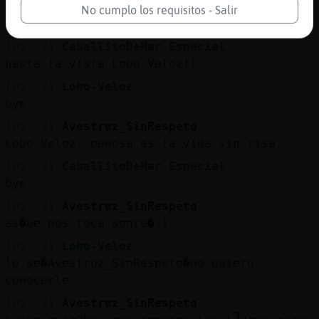
[05:32]
Caracol_Fuerte
No cumplo los requisitos - Salir
Eso pasa por acostarse temprano
[05:32]
CaballitoDeMar_Especial
hasta la vista Lobo-Veloz!!
[05:32]
Lobo-Veloz
bye
[05:33]
Avestruz_SinRespeto
Lobo-Veloz, penosa es la vida sin risa,
[05:33]
CaballitoDeMar_Especial
bye
[05:33]
Avestruz_SinRespeto
as�ue nos toca sonre�:)
[05:33]
Lobo-Veloz
lo se�Avestruz_SinRespeto�no quiero
conocerle
[05:33]
Avestruz_SinRespeto