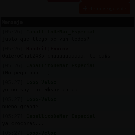
Historia siguiente
Mensaje
Reserva
[05:26]
CaballitoDeMar_Especial
alias
justo que llego se van todos?
[05:26]
Mandril}Enorme
QuieroChat2485 chauuuuuuuuu, te cu�s
Actuali
[05:26]
CaballitoDeMar_Especial
contras
(No pego una...)
[05:27]
Lobo-Veloz
yo no soy chica�soy chico
Actuali
[05:27]
Lobo-Veloz
IP
bueno grande
virtual
[05:27]
CaballitoDeMar_Especial
ya creceras...
[05:27]
Lobo-Veloz