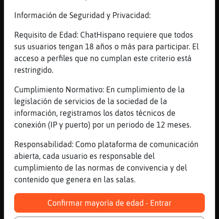
[05:32]
Avestruz_SinRespeto
Información de Seguridad y Privacidad:
noooooooooooo Mandril}Enorme a�n estoy en
Requisito de Edad: ChatHispano requiere que todos
ello, nena, quise hacer de nuevo el curso,
sus usuarios tengan 18 años o más para participar. El
por qu頰or l ode los amores, l odej頭uy
acceso a perfiles que no cumplan este criterio está
descuidado
restringido.
[05:32]
Lobo-Veloz
hasta pronto�CaballitoDeMar_Especial
Cumplimiento Normativo: En cumplimiento de la
legislación de servicios de la sociedad de la
[05:32]
Avestruz_SinRespeto
información, registramos los datos técnicos de
pero lo bordar頺)
conexión (IP y puerto) por un periodo de 12 meses.
[05:32]
CaballitoDeMar_Especial
Mandril}Enorme chaucito, que descanses,
Responsabilidad: Como plataforma de comunicación
cundo toque
abierta, cada usuario es responsable del
cumplimiento de las normas de convivencia y del
[05:32]
Avestruz_SinRespeto
contenido que genera en las salas.
espero XD
[05:32]
Mandril}Enorme
Confirmar mayoría de edad - Entrar
graciassssssss, CaballitoDeMar_Especial