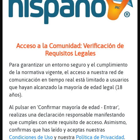
[05:31]
Lobo-Veloz
jajaja Avestruz_SinRespeto
[05:31]
Mandril}Enorme
a todo esto, terminaste lo que escribias ?
[05:31]
Caracol_Fuerte
Acceso a la Comunidad: Verificación de
Mandril}Enorme bien todo, falta de sueño
Requisitos Legales
[05:32]
Mandril}Enorme
Para garantizar un entorno seguro y el cumplimiento
ohhhh mala cosa esa de estar falto de sue�o
de la normativa vigente, el acceso a nuestra red de
[05:32]
CaballitoDeMar_Especial
comunicación en tiempo real está limitado a usuarios
y dicho esto....
que hayan alcanzado la mayoría de edad legal (18
años).
[05:32]
Lobo-Veloz
joder�estel�no quiero conocer a pensosa
Al pulsar en 'Confirmar mayoría de edad - Entrar',
[05:32]
CaballitoDeMar_Especial
realizas una declaración responsable manifestando
este cuerpito se retira
que cumples con este requisito de acceso. Asimismo,
confirmas que has leído y aceptas nuestras
[05:32]
Mandril}Enorme
Condiciones de Uso
y nuestra
Política de Privacidad
.
chauuuuuuuuuuuuu CaballitoDeMar_Especial ;)