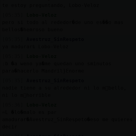
te estoy preguntando, Lobo-Veloz
[05:35]
Lobo-Veloz
pero si todo al rededor�de uno es��o mas
bellos�hemroso bueno
[05:35]
Avestruz_SinRespeto
ya madurarᳮ Lobo-Veloz
[05:35]
Lobo-Veloz
:b �a weno ya�me quedan uno sminutos
para�hacerlo Mandril}Enorme
[05:35]
Avestruz_SinRespeto
nadie tiene a su alrededor ni lo m᳠bello,
ni lo m᳠horrible
[05:36]
Lobo-Veloz
=L �lo�malo es par
amadurar�Avestruz_SinRespeto�eso me quieres
decir