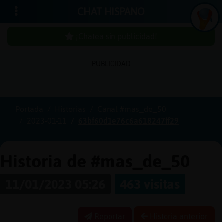
CHAT HISPANO
¡Chatea sin publicidad!
PUBLICIDAD
Iniciar
sesión
Portada
Historias
Canal #mas_de_50
2023-01-11
63bf60d1e76c6a618247ff29
¡Chatea
sin
publici
Historia de #mas_de_50
11/01/2023 05:26
463 visitas
Crear
una
Reportar
Historia anterior
cuenta