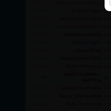
[17:55]
Anguila-Respetable
bu
[17:55]
Ardilla\Agil
.o
[17:55]
Caiman{Insufrible
[L
[17:55]
Anguila-Respetable
hj
[17:55]
Gata}Respetable
aj
[17:56]
Ardilla\Agil
.o
[17:56]
Lince-Torpe
Ca
[17:56]
Caiman{Insufrible
[L
[17:56]
Buho-ConPereza
Cu
CaballitoDeMar-
[17:56]
yo
ConPrisa
[17:56]
Caiman{Insufrible
A 
[17:56]
Oveja_Interesante
un
[17:56]
Buho-ConPereza
Y v