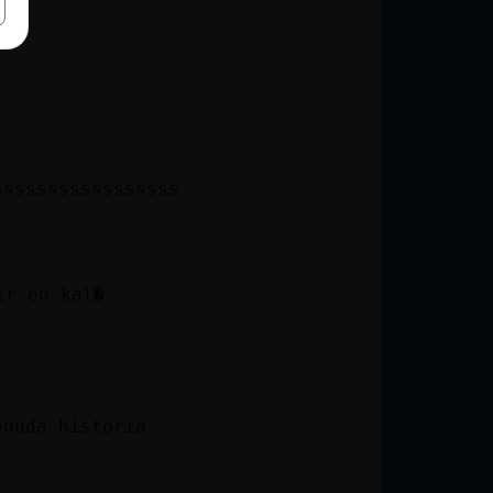
sssssssssssssssss
ir en kal�
enuda historia