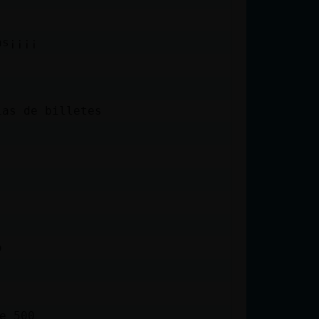
as¡¡¡¡
ias de billetes
o
e 500