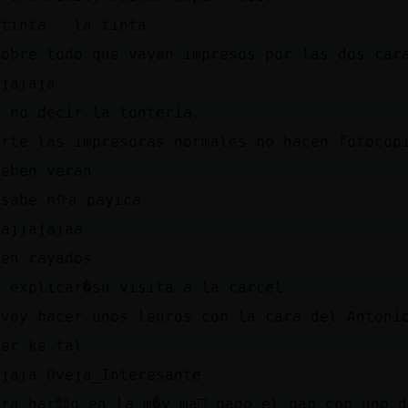
 tinta . la tinta
sobre todo que vayan impresos por las dos car
ajajaja
r no decir la tonteria.
arte las impresoras normales no hacen fotocop
ueben veran
 sabe nᠬa payica
jajjajajaa
len rayados
o explicar�su visita a la carcel
 voy hacer unos leuros con la cara del Antoni
ver ke tal
ajaja Oveja_Interesante
ora har頹o en la m�y ma񡮡 pago el pan con uno d