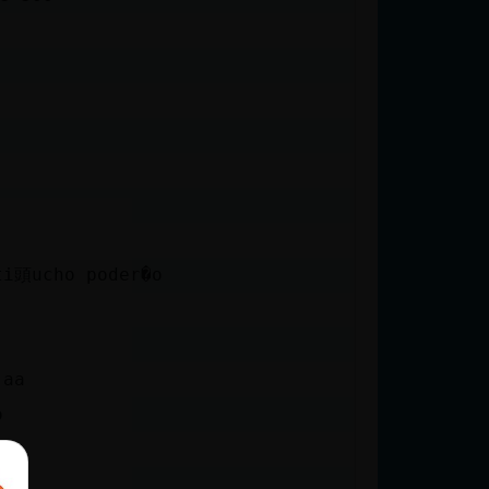
ti頭ucho poder�o
jaa
o