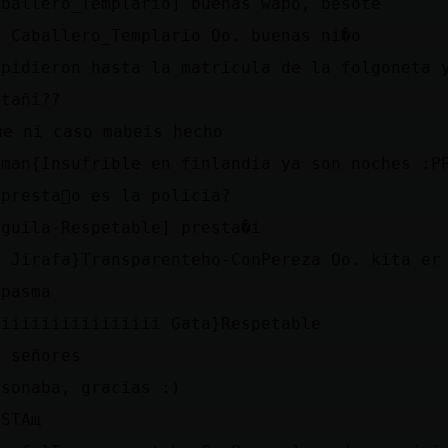
aballero_Templario] buenas wapo, besote
O Caballero_Templario Oo. buenas ni�o
 pidieron hasta la matricula de la folgoneta 
stañí??
ue ni caso mabeis hecho
iman{Insufrible en finlandia ya son noches :P
presta񭠮o es la policia?
nguila-Respetable] presta�i
O Jirafa}Transparenteho-ConPereza Oo. kita er
 pasma
iiiiiiiiiiiiiiiii Gata}Respetable
s señores
 sonaba, gracias :)
ESTAщ