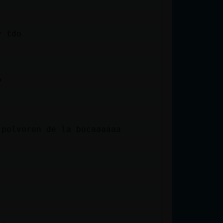
y tdo
P
 polvoron de la bocaaaaaa