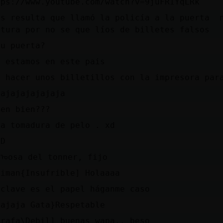
tps://www.youtube.com/watch?v=9juFRIYqLRk
es resulta que llamó la policía a la puerta n
ptura por no se que líos de billetes falsos
tu puerta?
í estamos en este pais
r hacer unos billetillos con la impresora par
jajajajajajaja
len bien???
ya tomadura de pelo . xd
DD
rᠣosa del tonner, fijo
aiman{Insufrible] Holaaaa
 clave es el papel háganme caso
jajaja Gata}Respetable
irafa\Debil] buenas wapa.. beso