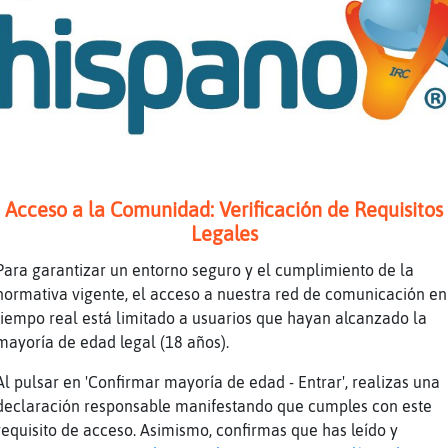
enas tardes sala
es no s頳i es impresi󮠭�. pero anochece mas tar
ince-Torpe] Jirafa}Transparenteenas noches
aiman{Insufrible] no hagas ninguno , que los 
rdilla\Agil] besoss
iman{Insufrible buenas noches cierto
Acceso a la Comunidad: Verificación de Requisitos
p es verdad Gata}Respetable
Legales
olaaa!!! MuY Jirafa}TransparenteenassS !!!
Para garantizar un entorno seguro y el cumplimiento de la
ando se pasó al euro, yo pensaba que aquello 
normativa vigente, el acceso a nuestra red de comunicación en
a exagerao
tiempo real está limitado a usuarios que hayan alcanzado la
.oO Gata}Respetable Oo. \4[^_^]ڃ1
mayoría de edad legal (18 años).
tamos ya en enero
Al pulsar en 'Confirmar mayoría de edad - Entrar', realizas una
irafa}Transparenteho-ConPereza] vale
declaración responsable manifestando que cumples con este
requisito de acceso. Asimismo, confirmas que has leído y
 he visto ni uno de 200¡¡