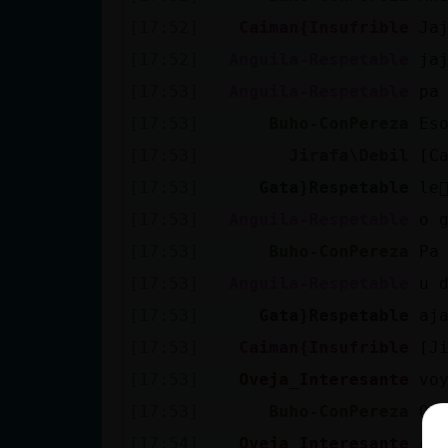
[17:52]
Caiman{Insufrible
Ja
[17:52]
Anguila-Respetable
ja
[17:53]
Anguila-Respetable
pa
[17:53]
Buho-ConPereza
Es
[17:53]
Jirafa\Debil
[C
[17:53]
Gata}Respetable
le
[17:53]
Anguila-Respetable
o 
[17:53]
Buho-ConPereza
Pa
[17:53]
Anguila-Respetable
u 
[17:53]
Gata}Respetable
aj
[17:53]
Caiman{Insufrible
[J
[17:53]
Oveja_Interesante
vo
[17:53]
Buho-ConPereza
Oy
[17:54]
Oveja_Interesante
co