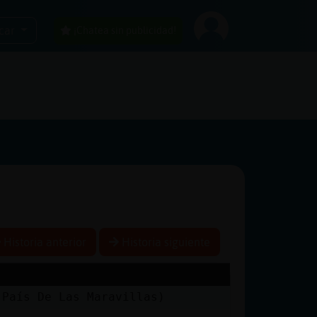
car
¡Chatea sin publicidad!
Historia anterior
Historia siguiente
 País De Las Maravillas)