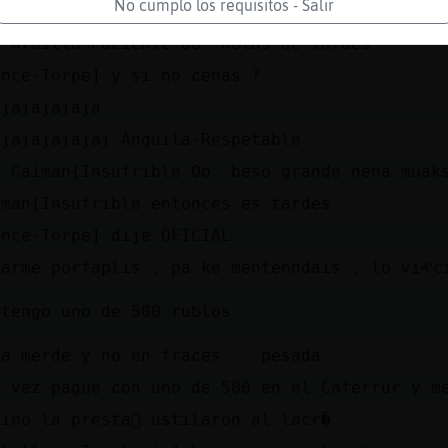
No cumplo los requisitos - Salir
scas google euros imágenes
O Ardilla-Paciente Oo. holas de tardes
ince-Torpe] y si no cenas ?
ajajajajaja
ajajajajajaj Anguila-Respetable
O Caiman{Insufrible Oo. beso grande nena muak
iman{Insufrible entonces es tardes
ince-Torpe] dije OFICIAL
xarme porfaplis , pa ke mentenndais , lo viᠩc
 tengo uno de 500 rublos
la merde y no en fraces .. pesada
a vez pague con uno de 500 en el Caferrur y m
ino la presta񭠹 ustilaron al lacr�