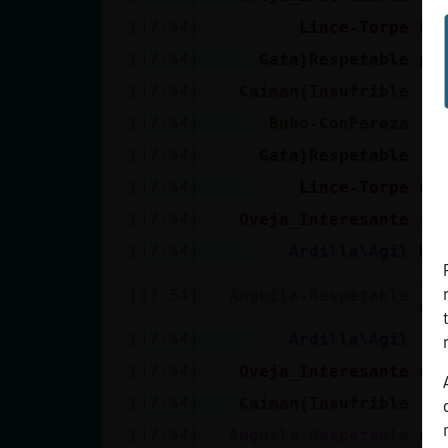
[17:54]
Lince-Torpe
bu
[17:54]
Gata}Respetable
pu
[17:54]
Caiman{Insufrible
[L
[17:54]
Buho-ConPereza
[C
[17:54]
Gata}Respetable
[A
[17:54]
Lince-Torpe
Ca
[17:54]
Oveja_Interesante
si
[17:54]
Ardilla\Agil
Ho
cu
[17:54]
Anguila-Respetable
er
[17:54]
Ardilla\Agil
[17:54]
Oveja_Interesante
es
[17:54]
Caiman{Insufrible
[J
[17:54]
Anguila-Respetable
no