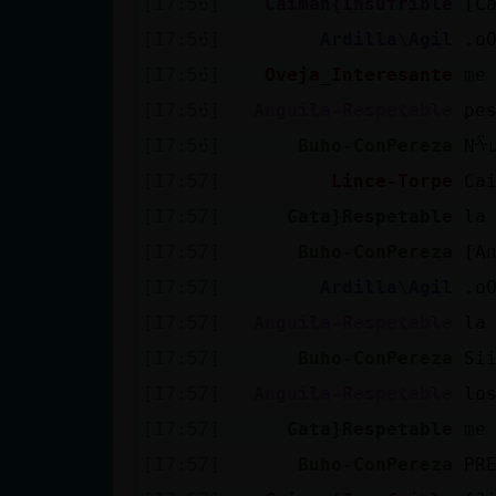
[17:56]
Caiman{Insufrible
[C
[17:56]
Ardilla\Agil
.o
[17:56]
Oveja_Interesante
me
[17:56]
Anguila-Respetable
pe
[17:56]
Buho-ConPereza
Nᠱ
[17:57]
Lince-Torpe
Ca
[17:57]
Gata}Respetable
la 
[17:57]
Buho-ConPereza
[A
[17:57]
Ardilla\Agil
.o
[17:57]
Anguila-Respetable
la
[17:57]
Buho-ConPereza
Si
[17:57]
Anguila-Respetable
lo
[17:57]
Gata}Respetable
me
[17:57]
Buho-ConPereza
PR