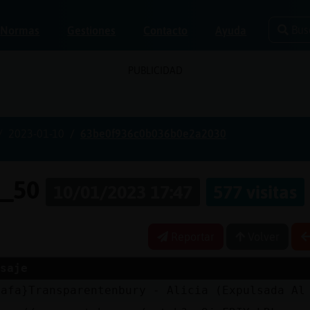
Bus
Normas
Gestiones
Contacto
Ayuda
PUBLICIDAD
2023-01-10
63be0f936c0b036b0e2a2030
e_50
10/01/2023 17:47
577 visitas
Reportar
Volver
saje
rafa}Transparentenbury - Alicia (Expulsada Al