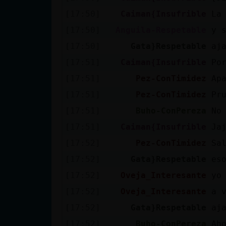
Mis blogs
[17:50]
Caiman{Insufrible
La
[17:50]
Anguila-Respetable
y 
[17:50]
Gata}Respetable
aj
Mis foros
[17:51]
Caiman{Insufrible
Po
[17:51]
Pez-ConTimidez
Ap
[17:51]
Pez-ConTimidez
Pr
Registrar
un canal
[17:51]
Buho-ConPereza
No
[17:51]
Caiman{Insufrible
Ja
[17:52]
Pez-ConTimidez
Sa
Más
[17:52]
Gata}Respetable
es
gestiones
[17:52]
Oveja_Interesante
yo
[17:52]
Oveja_Interesante
a 
[17:52]
Gata}Respetable
aj
[17:52]
Buho-ConPereza
Ah