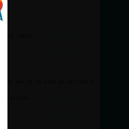
de
har頹o jamia
de no ver en la vida un billete de 500
ڃ/ Holaaaaaaaa \ besossss