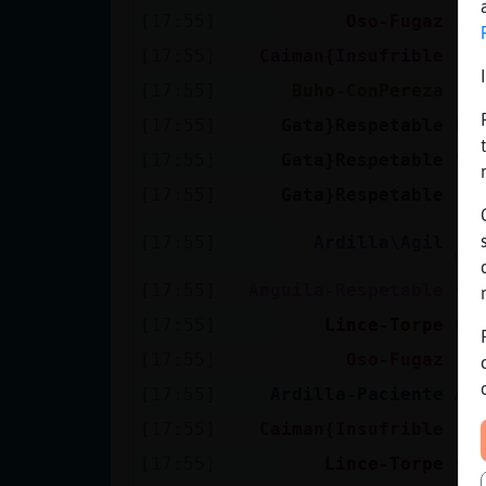
[17:55]
Oso-Fugaz
Ji
[17:55]
Caiman{Insufrible
[L
[17:55]
Buho-ConPereza
[A
[17:55]
Gata}Respetable
he
[17:55]
Gata}Respetable
50
[17:55]
Gata}Respetable
[O
.o
[17:55]
Ardilla\Agil
mu
[17:55]
Anguila-Respetable
ve
[17:55]
Lince-Torpe
Ca
[17:55]
Oso-Fugaz
[G
[17:55]
Ardilla-Paciente
Ar
[17:55]
Caiman{Insufrible
[A
[17:55]
Lince-Torpe
yo