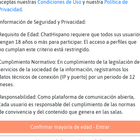
aceptas nuestras
Condiciones de Uso
y nuestra
Política de
rafa}Transparenteenas tardes a todos
Privacidad
.
ince-Torpe] buenas tardes . noches es a parti
Información de Seguridad y Privacidad:
rdilla\Agil] jam�aaaaaaaaaaa que nus vamos ha
Requisito de Edad: ChatHispano requiere que todos sus usuario
 visto m᳠de 200 que de 50
tengan 18 años o más para participar. El acceso a perfiles que
0
no cumplan este criterio está restringido.
so-Fugaz] buenas tardes
Cumplimiento Normativo: En cumplimiento de la legislación de
O Jirafa}Transparenteho-ConPereza Oo. dime co
servicios de la sociedad de la información, registramos los
akssssssssssssssss
datos técnicos de conexión (IP y puerto) por un periodo de 12
rlos los he visto
meses.
iman{Insufrible segun la hora de la cena
Responsabilidad: Como plataforma de comunicación abierta,
ata}Respetable] Jirafa}Transparenteenas tarde
cada usuario es responsable del cumplimiento de las normas
de convivencia y del contenido que genera en las salas.
dilla\Agil, holas tardanas
rdilla\Agil] beso grandote wapa
Confirmar mayoría de edad - Entrar
 de 500 los e visto y teniso en las manos