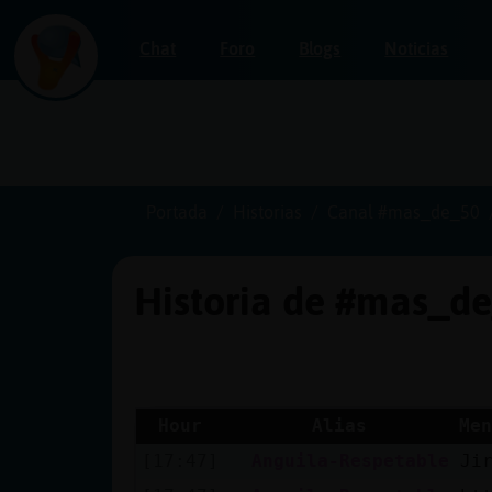
Chat
Foro
Blogs
Noticias
Iniciar
sesión
Portada
Historias
Canal #mas_de_50
Historia de #mas_d
¡Chatea
sin
publicidad!
Hour
Alias
Men
[17:47]
Anguila-Respetable
Ji
Crear
una