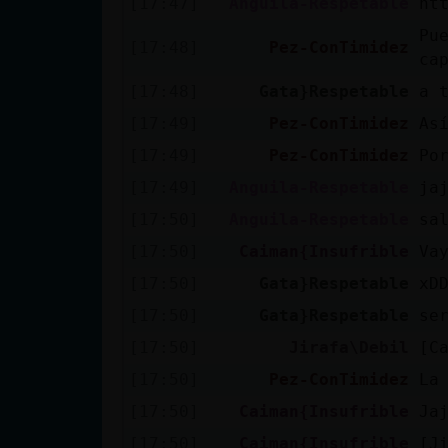
[17:47]
Anguila-Respetable
ht
cuenta
Pu
[17:48]
Pez-ConTimidez
ca
[17:48]
Gata}Respetable
a 
Reservar
[17:49]
Pez-ConTimidez
As
alias
[17:49]
Pez-ConTimidez
Po
[17:49]
Anguila-Respetable
ja
[17:50]
Anguila-Respetable
sa
Actualizar
contraseña
[17:50]
Caiman{Insufrible
Va
[17:50]
Gata}Respetable
xD
[17:50]
Gata}Respetable
se
Actualizar
[17:50]
Jirafa\Debil
[C
IP virtual
[17:50]
Pez-ConTimidez
La
[17:50]
Caiman{Insufrible
Ja
[17:50]
Caiman{Insufrible
[J