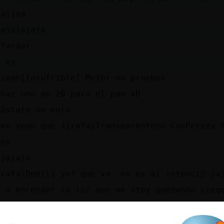
jajjaa
jajajajaja
 fardar
o es
aiman{Insufrible] Mejor no pruebes
haz uno de 20 para el pan xD
gástate un euro
 ke vean que Jirafa}Transparenteho-ConPereza 
dos
ajajaja
irafa\Debil] yo? que va. no es mi intenci󮠬 ja
y a encender la luz que me stoy quedando cieg
e o te pones en eso o ni no ni n�
n tanto ahorrar leches