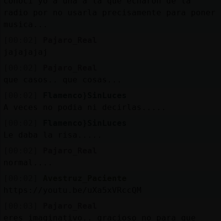
conoci yo a una a la que echaron de la
radio por no usarla precisamente para poner
musica...
[00:02]
Pajaro_Real
jajajajaj
[00:02]
Pajaro_Real
que casos.. que cosas...
[00:02]
Flamenco}SinLuces
A veces no podia ni decirlas.....
[00:02]
Flamenco}SinLuces
Le daba la risa.....
[00:02]
Pajaro_Real
normal....
[00:02]
Avestruz_Paciente
https://youtu.be/uXa5xVRccQM
[00:03]
Pajaro_Real
eres imaginativo.. gracioso no para que