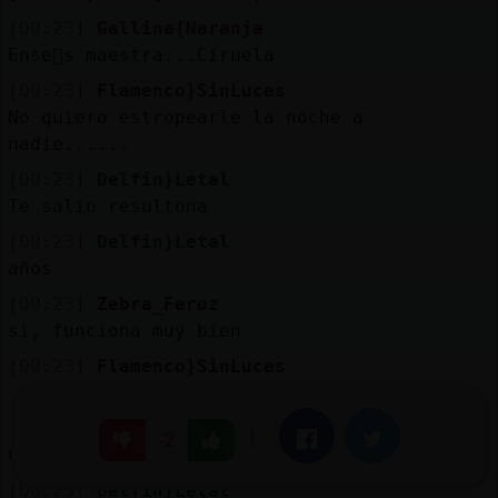
[00:23]
Gallina{Naranja
Ense񡭯s maestra...Ciruela
[00:23]
Flamenco}SinLuces
No quiero estropearle la noche a
nadie......
[00:23]
Delfin}Letal
Te salio resultona
[00:23]
Delfin}Letal
años
[00:23]
Zebra_Feroz
si, funciona muy bien
[00:23]
Flamenco}SinLuces
.... pero tampoco me la estropeeis a mi
[00:23]
Zebra_Feroz
|
Facebook
Twitter
-2
unos 10 a񯳠ya
[00:23]
Delfin}Letal