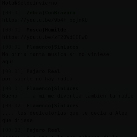
Mis
Hola�Soldeinvierno
blogs
[00:01]
Zebra{ConBravura
https://youtu.be/9b4F_ppjnKU
[00:01]
Mosca}Humilde
https://youtu.be/zF20WdEEFw0
Mis
foros
[00:01]
Flamenco}SinLuces
No oiria tanta musica si no viniese
aqui....
[00:01]
Pajaro_Real
Registr
por suerte no hay radio....
un
canal
[00:01]
Flamenco}SinLuces
Bueno.... a mi me divertia tambien la radio
[00:02]
Flamenco}SinLuces
.... las dedicatorias que le decia a Alea
Más
que dijese
gestion
[00:02]
Pajaro_Real