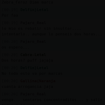
Zebra_Feroz Dime marca
[00:19]
Delfin}Letal
Por faa
[00:19]
Pajaro_Real
lo mio es rebatir sin insultar....
intentarlo.. aunque lo penseis dos horas...
[00:20]
Pajaro_Real
os espero...
[00:20]
Cabra-Letal
Dos horas? puff jajaja
[00:20]
Delfin}Letal
No todo esto va por marcas
[00:20]
Gallina{Naranja
cuanta arrogancia jaja
[00:20]
Pajaro_Real
venga... sentaros concentraditos... y salir