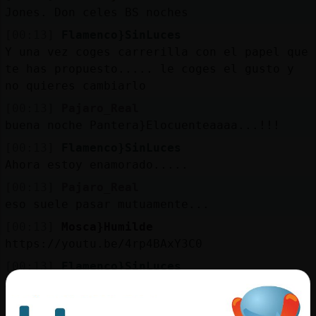
Jones. Don celes BS noches
[00:13]
Flamenco}SinLuces
Y una vez coges carrerilla con el papel que
te has propuesto..... le coges el gusto y
no quieres cambiarlo
[00:13]
Pajaro_Real
buena noche Pantera}Elocuenteaaaa...!!!
[00:13]
Flamenco}SinLuces
Ahora estoy enamorado.....
[00:13]
Pajaro_Real
eso suele pasar mutuamente...
[00:13]
Mosca}Humilde
https://youtu.be/4rp4BAxY3C0
[00:13]
Flamenco}SinLuces
Antes estaba siemrpe cabreado.......
[00:14]
Pantera}Elocuente