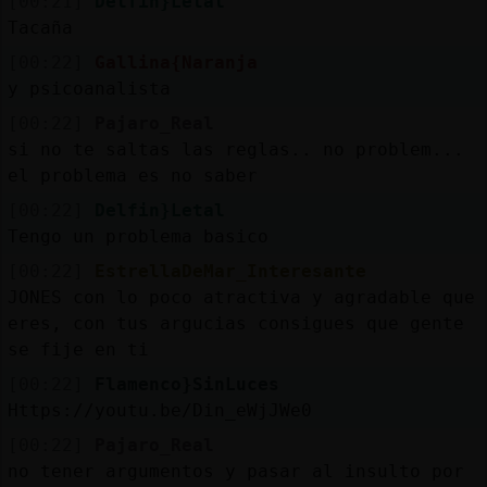
[00:21]
Delfin}Letal
Tacaña
[00:22]
Gallina{Naranja
y psicoanalista
[00:22]
Pajaro_Real
si no te saltas las reglas.. no problem...
el problema es no saber
[00:22]
Delfin}Letal
Tengo un problema basico
[00:22]
EstrellaDeMar_Interesante
JONES con lo poco atractiva y agradable que
eres, con tus argucias consigues que gente
se fije en ti
[00:22]
Flamenco}SinLuces
Https://youtu.be/Din_eWjJWe0
[00:22]
Pajaro_Real
no tener argumentos y pasar al insulto por