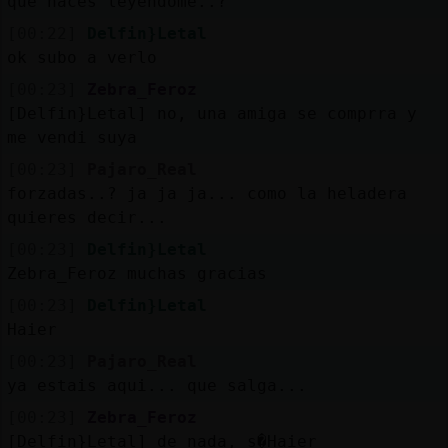
que haces leyendome..?
[00:22]
Delfin}Letal
ok subo a verlo
[00:23]
Zebra_Feroz
[Delfin}Letal] no, una amiga se compr󠯴ra y
me vendi󠬡 suya
[00:23]
Pajaro_Real
forzadas..? ja ja ja... como la heladera
quieres decir...
[00:23]
Delfin}Letal
Zebra_Feroz muchas gracias
[00:23]
Delfin}Letal
Haier
[00:23]
Pajaro_Real
ya estais aqui... que salga...
[00:23]
Zebra_Feroz
[Delfin}Letal] de nada, s�Haier