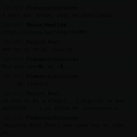
[00:09]
Flamenco}SinLuces
Y mira por donde, aqui me pasa igual
[00:09]
Mosca}Humilde
https://youtu.be/56hqrlQxMMI
[00:09]
Pajaro_Real
ahh no no en mi caso no....
[00:09]
Flamenco}SinLuces
Por eso sonr�y me r�.....
[00:09]
Flamenco}SinLuces
.... de janeiro
[00:10]
Pajaro_Real
un dia te di a elegir.. y digiste lo que
quisiste... y yo actue en consecuencia
[00:10]
Flamenco}SinLuces
[Anguila-Azul_Real] que cada uno es como
es......