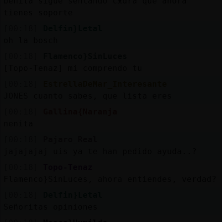
benita sigue sentando cᴥdra que ahora
tienes soporte
[00:18]
Delfin}Letal
oh la bosch
[00:18]
Flamenco}SinLuces
[Topo-Tenaz] mi comprendo tu
[00:18]
EstrellaDeMar_Interesante
JONES cuanto sabes, que lista eres
[00:18]
Gallina{Naranja
nenita
[00:18]
Pajaro_Real
jajajajaj uis ya te han pedido ayuda..?
[00:18]
Topo-Tenaz
Flamenco}SinLuces, ahora entiendes, verdad?
[00:18]
Delfin}Letal
Señoritas opiniones