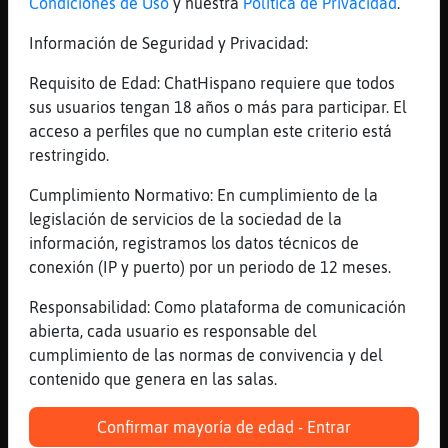
[00:14]
Gallina{Naranja
Condiciones de Uso
y nuestra
Política de Privacidad
.
Saludos Pantera}Elocuente
Información de Seguridad y Privacidad:
[00:14]
EstrellaDeMar_Interesante
Lady-blue no cierres el privi de forma
Requisito de Edad: ChatHispano requiere que todos
preventiva, tienes t� m᳠clase humana que
sus usuarios tengan 18 años o más para participar. El
todo eso.
acceso a perfiles que no cumplan este criterio está
restringido.
[00:14]
Pajaro_Real
hombre no te veo de minero...
Cumplimiento Normativo: En cumplimiento de la
[00:14]
Pajaro_Real
legislación de servicios de la sociedad de la
sinceramente...
información, registramos los datos técnicos de
conexión (IP y puerto) por un periodo de 12 meses.
[00:15]
Flamenco}SinLuces
[Topo-Tenaz] .... con quien estas
Responsabilidad: Como plataforma de comunicación
[00:15]
Cobaya_ConPrisa
abierta, cada usuario es responsable del
Alguna de madrid que le gustase la fiesta
cumplimiento de las normas de convivencia y del
en su tiempo ???
contenido que genera en las salas.
[00:15]
Zebra_Feroz
Confirmar mayoría de edad - Entrar
[Pantera}Elocuente] buenas noches