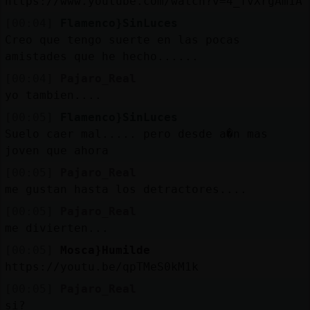
https://www.youtube.com/watch?v=4_fvXrgAm1A
[00:04]
Flamenco}SinLuces
Creo que tengo suerte en las pocas
amistades que he hecho......
[00:04]
Pajaro_Real
yo tambien....
[00:05]
Flamenco}SinLuces
Suelo caer mal..... pero desde a�n mas
joven que ahora
[00:05]
Pajaro_Real
me gustan hasta los detractores....
[00:05]
Pajaro_Real
me divierten...
[00:05]
Mosca}Humilde
https://youtu.be/qpTMeS0kM1k
[00:05]
Pajaro_Real
si?