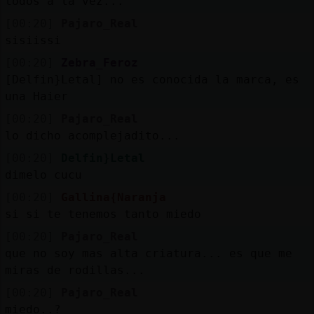
todos a la vez...
[00:20]
Pajaro_Real
sisiissi
[00:20]
Zebra_Feroz
[Delfin}Letal] no es conocida la marca, es
una Haier
[00:20]
Pajaro_Real
lo dicho acomplejadito...
[00:20]
Delfin}Letal
dimelo cucu
[00:20]
Gallina{Naranja
si si te tenemos tanto miedo
[00:20]
Pajaro_Real
que no soy mas alta criatura... es que me
miras de rodillas...
[00:20]
Pajaro_Real
miedo..?