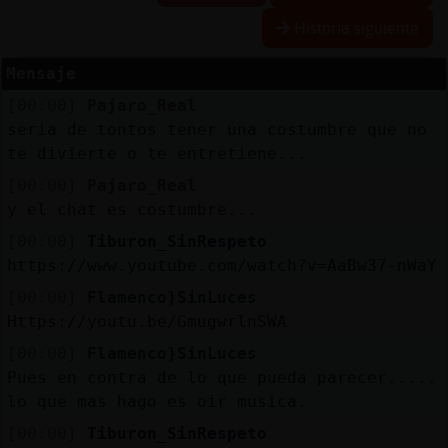
Historia siguiente
Mensaje
Reserva
[00:00]
Pajaro_Real
alias
seria de tontos tener una costumbre que no
te divierte o te entretiene...
[00:00]
Pajaro_Real
Actuali
y el chat es costumbre...
contras
[00:00]
Tiburon_SinRespeto
https://www.youtube.com/watch?v=AaBw37-nWaY
[00:00]
Flamenco}SinLuces
Actuali
Https://youtu.be/GmugwrlnSWA
IP
[00:00]
Flamenco}SinLuces
virtual
Pues en contra de lo que pueda parecer.....
lo que mas hago es oir musica.
[00:00]
Tiburon_SinRespeto