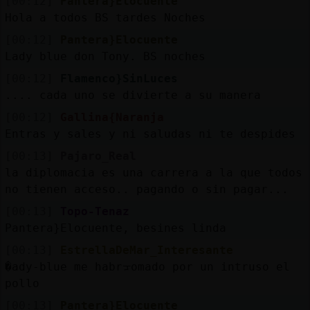
[00:12]
Pantera}Elocuente
Hola a todos BS tardes Noches
[00:12]
Pantera}Elocuente
Lady blue don Tony. BS noches
[00:12]
Flamenco}SinLuces
.... cada uno se divierte a su manera
[00:12]
Gallina{Naranja
Entras y sales y ni saludas ni te despides
[00:13]
Pajaro_Real
la diplomacia es una carrera a la que todos
no tienen acceso.. pagando o sin pagar...
[00:13]
Topo-Tenaz
Pantera}Elocuente, besines linda
[00:13]
EstrellaDeMar_Interesante
�ady-blue me habrᠴomado por un intruso el
pollo
[00:13]
Pantera}Elocuente