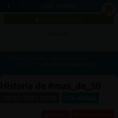
CHAT HISPANO
¡Chatea sin publicidad!
PUBLICIDAD
Iniciar
sesión
Portada
Historias
Canal #mas_de_50
2023-01-10
63be0f796c0b036b0e2a2023
¡Chatea
sin
publici
Historia de #mas_de_50
10/01/2023 00:00
476 visitas
Crear
una
Reportar
Historia anterior
cuenta