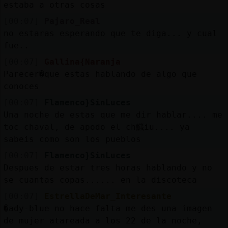
estaba a otras cosas
[00:07]
Pajaro_Real
no estaras esperando que te diga... y cual
fue..
[00:07]
Gallina{Naranja
Parecer�que estas hablando de algo que
conoces
[00:07]
Flamenco}SinLuces
Una noche de estas que me di󠰯r hablar.... me
toc󠵮 chaval, de apodo el ch鱵iu.... ya
sabeis como son los pueblos
[00:07]
Flamenco}SinLuces
Despues de estar tres horas hablando y no
se cuantas copas...... en la discoteca
[00:07]
EstrellaDeMar_Interesante
�ady-blue no hace falta me des una imagen
de mujer atareada a los 22 de la noche,