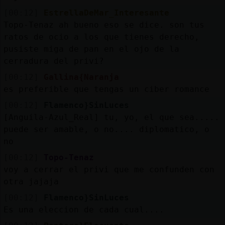
[00:12]
EstrellaDeMar_Interesante
Topo-Tenaz ah bueno eso se dice. son tus
ratos de ocio a los que tienes derecho,
pusiste miga de pan en el ojo de la
cerradura del privi?
[00:12]
Gallina{Naranja
es preferible que tengas un ciber romance
[00:12]
Flamenco}SinLuces
[Anguila-Azul_Real] tu, yo, el que sea.....
puede ser amable, o no.... diplomatico, o
no
[00:12]
Topo-Tenaz
voy a cerrar el privi que me confunden con
otra jajaja
[00:12]
Flamenco}SinLuces
Es una eleccion de cada cual....