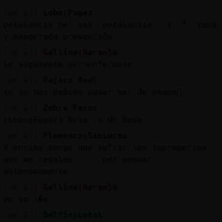
[00:21]
Lobo{Fugaz
petulancia Del lat. petulantia. 1. f. Vana
y exagerada presunción.
[00:21]
Gallina{Naranja
lo siguiente serᠥnfermito
[00:21]
Pajaro_Real
tu lo has debido pasar mal de peque񯮮..
[00:21]
Zebra_Feroz
[Lobo{Fugaz] hola :) Un beso
[00:21]
Flamenco}SinLuces
Y encima tengo que sufrir los improperios
que me regalan..... por pensar
autonomamente.
[00:21]
Gallina{Naranja
en tu l�a
[00:21]
Delfin}Letal