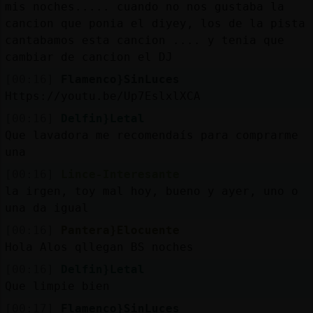
mis noches..... cuando no nos gustaba la
cancion que ponia el diyey, los de la pista
cantabamos esta cancion .... y tenia que
cambiar de cancion el DJ
[00:16]
Flamenco}SinLuces
Https://youtu.be/Up7EslxlXCA
[00:16]
Delfin}Letal
Que lavadora me recomendaís para comprarme
una
[00:16]
Lince-Interesante
la irgen, toy mal hoy, bueno y ayer, uno o
una da igual
[00:16]
Pantera}Elocuente
Hola Alos qllegan BS noches
[00:16]
Delfin}Letal
Que limpie bien
[00:17]
Flamenco}SinLuces