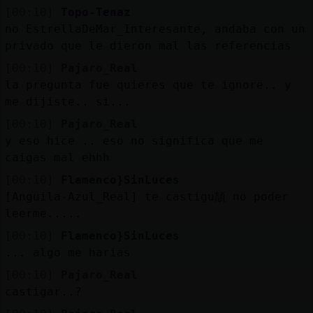
[00:10]
Topo-Tenaz
no EstrellaDeMar_Interesante, andaba con un
privado que le dieron mal las referencias
[00:10]
Pajaro_Real
la pregunta fue quieres que te ignore.. y
me dijiste.. si...
[00:10]
Pajaro_Real
y eso hice .. eso no significa que me
caigas mal ehhh
[00:10]
Flamenco}SinLuces
[Anguila-Azul_Real] te castigu頡 no poder
leerme.....
[00:10]
Flamenco}SinLuces
... algo me harias
[00:10]
Pajaro_Real
castigar..?