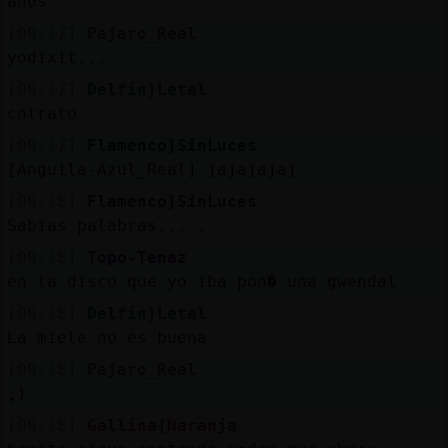
años
[00:17]
Pajaro_Real
yodixit...
[00:17]
Delfin}Letal
cntrato
[00:17]
Flamenco}SinLuces
[Anguila-Azul_Real] jajajajaj
[00:18]
Flamenco}SinLuces
Sabias palabras.....
[00:18]
Topo-Tenaz
en la disco que yo iba pon� una gwendal
[00:18]
Delfin}Letal
La miele no es buena
[00:18]
Pajaro_Real
;)
[00:18]
Gallina{Naranja