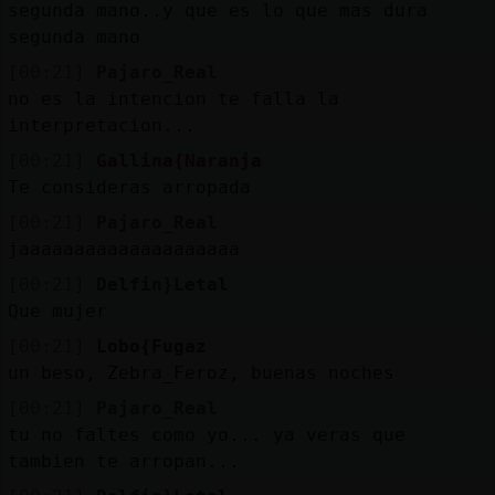
segunda mano..y que es lo que mas dura
segunda mano
[00:21]
Pajaro_Real
no es la intencion te falla la
interpretacion...
[00:21]
Gallina{Naranja
Te consideras arropada
[00:21]
Pajaro_Real
jaaaaaaaaaaaaaaaaaaaa
[00:21]
Delfin}Letal
Que mujer
[00:21]
Lobo{Fugaz
un beso, Zebra_Feroz, buenas noches
[00:21]
Pajaro_Real
tu no faltes como yo... ya veras que
tambien te arropan...