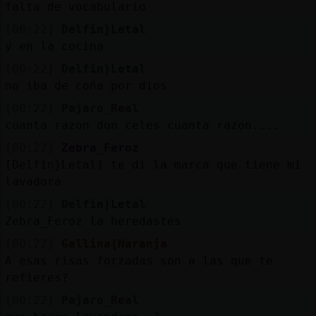
falta de vocabulario
[00:22]
Delfin}Letal
y en la cocina
[00:22]
Delfin}Letal
no iba de coña por dios
[00:22]
Pajaro_Real
cuanta razon don celes cuanta razon....
[00:22]
Zebra_Feroz
[Delfin}Letal] te di la marca que tiene mi
lavadora
[00:22]
Delfin}Letal
Zebra_Feroz la heredastes
[00:22]
Gallina{Naranja
A esas risas forzadas son a las que te
refieres?
[00:22]
Pajaro_Real