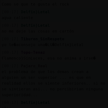
Como se que te gusta el rock
[00:17]
Delfin}Letal
agua caliente
[00:17]
Delfin}Letal
no me deje las cosas en cartón
[00:17]
Tiburon_SinRespeto
yo te�aconsejo una�LG�Delfin}Letal
[00:17]
Topo-Tenaz
Flamenco}SinLuces, esa no anima a irse�
[00:17]
Pajaro_Real
el problema de que los demas crean a
alguien un ser superior ... es que en
realidad ellos se siente inferiores.. si no
se sintieran asi... no percibirian ninguna
superioridad...
[00:17]
Delfin}Letal