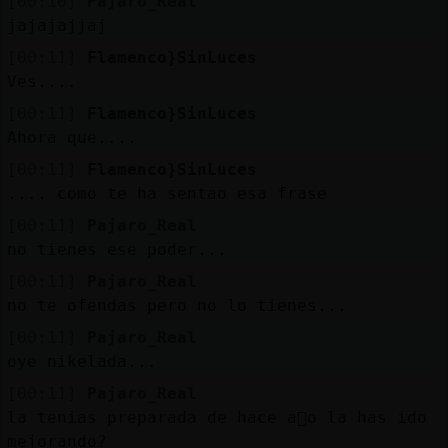
[00:10]
Pajaro_Real
jajajajjaj
[00:11]
Flamenco}SinLuces
Ves....
[00:11]
Flamenco}SinLuces
Ahora que....
[00:11]
Flamenco}SinLuces
.... como te ha sentao esa frase
[00:11]
Pajaro_Real
no tienes ese poder...
[00:11]
Pajaro_Real
no te ofendas pero no lo tienes...
[00:11]
Pajaro_Real
oye nikelada...
[00:11]
Pajaro_Real
la tenias preparada de hace a񯳠o la has ido
mejorando?