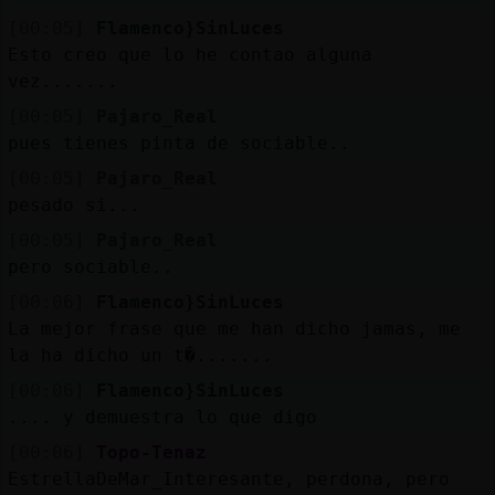
[00:05]
Flamenco}SinLuces
Esto creo que lo he contao alguna
vez.......
[00:05]
Pajaro_Real
pues tienes pinta de sociable..
[00:05]
Pajaro_Real
pesado si...
[00:05]
Pajaro_Real
pero sociable..
[00:06]
Flamenco}SinLuces
La mejor frase que me han dicho jamas, me
la ha dicho un t�.......
[00:06]
Flamenco}SinLuces
.... y demuestra lo que digo
[00:06]
Topo-Tenaz
EstrellaDeMar_Interesante, perdona, pero