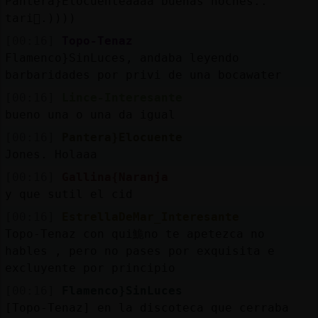
Pantera}Elocuenteaaaa buenas noches..
tari񯮮.))))
[00:16]
Topo-Tenaz
Flamenco}SinLuces, andaba leyendo
barbaridades por privi de una bocawater
[00:16]
Lince-Interesante
bueno una o una da igual
[00:16]
Pantera}Elocuente
Jones. Holaaa
[00:16]
Gallina{Naranja
y que sutil el cid
[00:16]
EstrellaDeMar_Interesante
Topo-Tenaz con qui鮠no te apetezca no
hables , pero no pases por exquisita e
excluyente por principio
[00:16]
Flamenco}SinLuces
[Topo-Tenaz] en la discoteca que cerraba