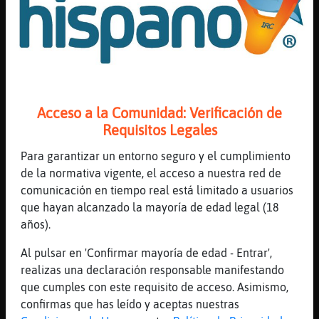
Saludos Nokia
[00:14]
Pajaro_Real
que me cuentas.. como no te leo... ya lo
sabes...
[00:14]
Gallina{Naranja
ese tonillo de superioridad de estar de
Acceso a la Comunidad: Verificación de
vuelta de todo de mirar por encima del
Requisitos Legales
hombro
Para garantizar un entorno seguro y el cumplimiento
[00:14]
Pantera}Elocuente
de la normativa vigente, el acceso a nuestra red de
Hola aterciopalada
comunicación en tiempo real está limitado a usuarios
[00:14]
Tiburon_SinRespeto
que hayan alcanzado la mayoría de edad legal (18
https://www.youtube.com/watch?v=w46bWxS9IjY
años).
[00:14]
Pajaro_Real
Al pulsar en 'Confirmar mayoría de edad - Entrar',
yo no me cabreo... juego....
realizas una declaración responsable manifestando
[00:14]
Flamenco}SinLuces
que cumples con este requisito de acceso. Asimismo,
Como en la vida..... soy y he sido de todo
confirmas que has leído y aceptas nuestras