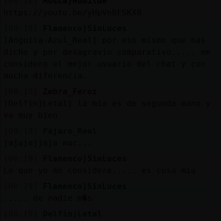
[00:18]
Mosca}Humilde
https://youtu.be/yHpVnBFSKX8
[00:19]
Flamenco}SinLuces
[Anguila-Azul_Real] por eso mismo que has
dicho y por desagravio comparativo..... me
considero el mejor usuario del chat y con
mucha diferencia.
[00:19]
Zebra_Feroz
[Delfin}Letal] la mia es de segunda mano y
va muy bien
[00:19]
Pajaro_Real
jajajajjaja mac...
[00:19]
Flamenco}SinLuces
Lo que yo me considere..... es cosa mia
[00:19]
Flamenco}SinLuces
..... de nadie m�s
[00:19]
Delfin}Letal