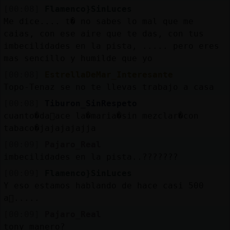
[00:08]
Flamenco}SinLuces
Me dice.... t� no sabes lo mal que me
caias, con ese aire que te das, con tus
imbecilidades en la pista, ..... pero eres
mas sencillo y humilde que yo
[00:08]
EstrellaDeMar_Interesante
Topo-Tenaz se no te llevas trabajo a casa
[00:08]
Tiburon_SinRespeto
cuanto�da񯠨ace la�maria�sin mezclar�con
tabaco�jajajajajja
[00:09]
Pajaro_Real
imbecilidades en la pista..???????
[00:09]
Flamenco}SinLuces
Y eso estamos hablando de hace casi 500
a񯳮.....
[00:09]
Pajaro_Real
tony manero?