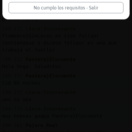
[00:15]
Topo-Tenaz
No cumplo los requisitos - Salir
nono EstrellaDeMar_Interesante, no lo
pienso cerrar
[00:15]
Lince-Interesante
Flamenco}SinLuces as sido follaor
(entiendase y dicese follaor es una que
trabaja el fuelle)
[00:15]
Pantera}Elocuente
Hola Vega. Saluditos
[00:15]
Pantera}Elocuente
Cid BS noches
[00:15]
Lince-Interesante
uno no una
[00:15]
Lince-Interesante
muy buenas guapa Pantera}Elocuente
[00:16]
Pajaro_Real