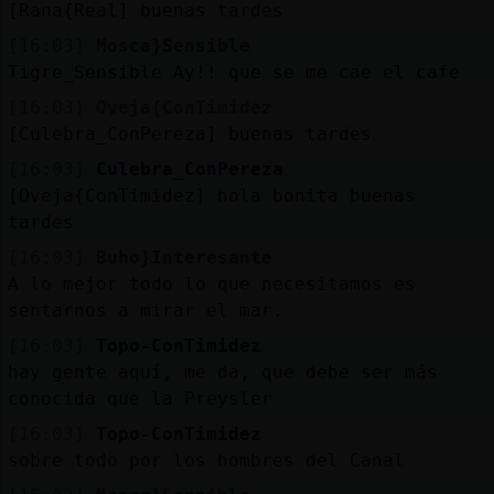
[Rana{Real] buenas tardes
[16:03]
Mosca}Sensible
Tigre_Sensible Ay!! que se me cae el cafe
[16:03]
Oveja{ConTimidez
[Culebra_ConPereza] buenas tardes
[16:03]
Culebra_ConPereza
[Oveja{ConTimidez] hola bonita buenas
tardes
[16:03]
Buho}Interesante
A lo mejor todo lo que necesitamos es
sentarnos a mirar el mar.
[16:03]
Topo-ConTimidez
hay gente aquí, me da, que debe ser más
conocida que la Preysler
[16:03]
Topo-ConTimidez
sobre todo por los hombres del Canal