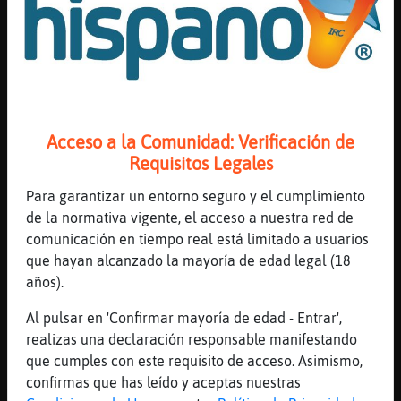
[15:53]
Topo-ConTimidez
buenas tardes, Oveja{ConTimidez
[15:53]
Mosca}Sensible
jajajaja
[15:53]
Mosca}Sensible
Acceso a la Comunidad: Verificación de
siempre has podido..
Requisitos Legales
[15:53]
Oveja\Humilde
Hola,Luci鲮aga, Santa, AnguilaAgil, 897.
Para garantizar un entorno seguro y el cumplimiento
de la normativa vigente, el acceso a nuestra red de
[15:53]
Oveja-ConPereza
comunicación en tiempo real está limitado a usuarios
Uffff me da alergia la gata
que hayan alcanzado la mayoría de edad legal (18
[15:53]
Buho}Interesante
años).
Pocos me parecen
Al pulsar en 'Confirmar mayoría de edad - Entrar',
[15:53]
Pinguino-Rapaz
realizas una declaración responsable manifestando
(y)
que cumples con este requisito de acceso. Asimismo,
[15:54]
Oveja\Humilde
confirmas que has leído y aceptas nuestras
Voy con retardo...