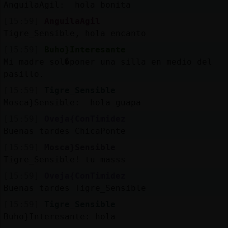
AnguilaAgil: hola bonita
[15:59]
AnguilaAgil
Tigre_Sensible, hola encanto
[15:59]
Buho}Interesante
Mi madre sol�poner una silla en medio del
pasillo.
[15:59]
Tigre_Sensible
Mosca}Sensible: hola guapa
[15:59]
Oveja{ConTimidez
Buenas tardes ChicaPonte
[15:59]
Mosca}Sensible
Tigre_Sensible! tu masss
[15:59]
Oveja{ConTimidez
Buenas tardes Tigre_Sensible
[15:59]
Tigre_Sensible
Buho}Interesante: hola