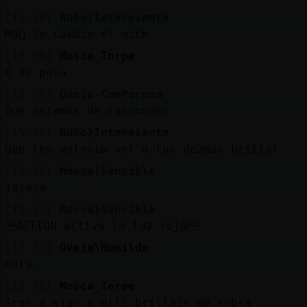
[15:50]
Buho}Interesante
Ma񡮡 lo cambio el nick
[15:50]
Mosca_Torpe
Q os pasa
[15:50]
Oveja-ConPereza
Que estamos de cachondeo
[15:50]
Buho}Interesante
Que les molesta ver a los de3mas brillar
[15:50]
Mosca}Sensible
jajaja
[15:51]
Mosca}Sensible
ACTION activa la luz roja
[15:51]
Oveja\Humilde
Hola.
[15:51]
Mosca_Torpe
Iros a vigo q alli brillais de sobra