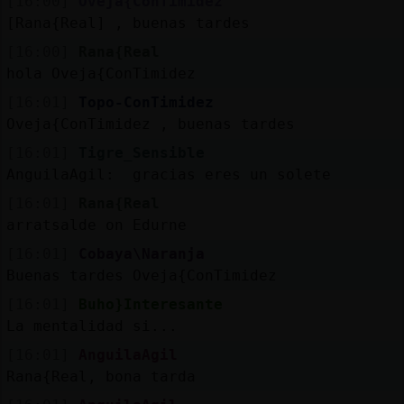
[16:00]
Oveja{ConTimidez
[Rana{Real] , buenas tardes
[16:00]
Rana{Real
hola Oveja{ConTimidez
[16:01]
Topo-ConTimidez
Oveja{ConTimidez , buenas tardes
[16:01]
Tigre_Sensible
AnguilaAgil: gracias eres un solete
[16:01]
Rana{Real
arratsalde on Edurne
[16:01]
Cobaya\Naranja
Buenas tardes Oveja{ConTimidez
[16:01]
Buho}Interesante
La mentalidad si...
[16:01]
AnguilaAgil
Rana{Real, bona tarda