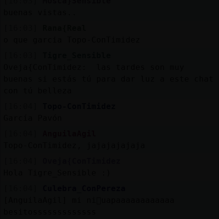
[16:03]
Mosca}Sensible
buenas vistas..
[16:03]
Rana{Real
o que garcia Topo-ConTimidez
[16:03]
Tigre_Sensible
Oveja{ConTimidez: las tardes son muy
buenas si estás tú para dar luz a este chat
con tú belleza
[16:04]
Topo-ConTimidez
García Pavón
[16:04]
AnguilaAgil
Topo-ConTimidez, jajajajajaja
[16:04]
Oveja{ConTimidez
Hola Tigre_Sensible :)
[16:04]
Culebra_ConPereza
[AnguilaAgil] mi ni񡠧uapaaaaaaaaaaaa
besitosssssssssssss