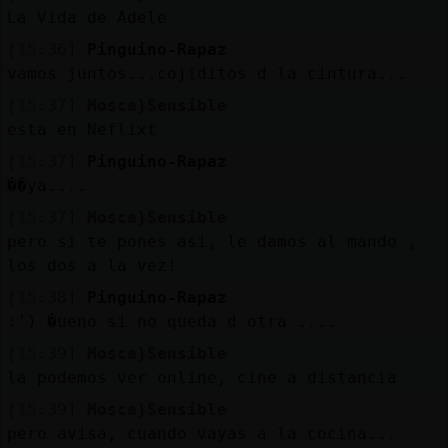
La Vida de Adele
[15:36]
Pinguino-Rapaz
vamos juntos...cojiditos d la cintura...
[15:37]
Mosca}Sensible
esta en Neflixt
[15:37]
Pinguino-Rapaz
��ya....
[15:37]
Mosca}Sensible
pero si te pones asi, le damos al mando ,
los dos a la vez!
[15:38]
Pinguino-Rapaz
:') �ueno si no queda d otra ....
[15:39]
Mosca}Sensible
la podemos ver online, cine a distancia
[15:39]
Mosca}Sensible
pero avisa, cuando vayas a la cocina...