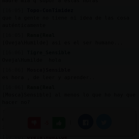
madre mia q sopor a estas horas
[16:05]
Topo-ConTimidez
que la gente no tiene ni idea de las cosa
auténticamente
[16:05]
Rana{Real
[Oveja\Humilde] asi es el ser humano...
[16:06]
Tigre_Sensible
Oveja\Humilde hola
[16:06]
Mosca}Sensible
es hora , de leer y aprender..
[16:06]
Rana{Real
[Mosca}Sensible] al menos lo que ho hay que
hacer no?
[16:06]
Tigre_Sensible
Culebra_ConPereza: están buenísimos los
|
Facebook
Twitter
-5
zumos de zarzamora jajaja
[16:06]
Oveja\Humilde