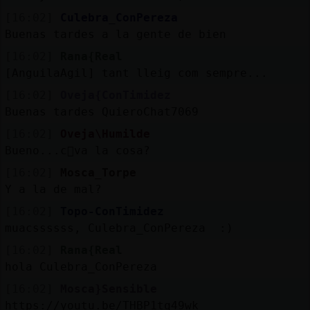
[16:02]
Culebra_ConPereza
Buenas tardes a la gente de bien
[16:02]
Rana{Real
[AnguilaAgil] tant lleig com sempre...
[16:02]
Oveja{ConTimidez
Buenas tardes QuieroChat7069
[16:02]
Oveja\Humilde
Bueno...c󭯠va la cosa?
[16:02]
Mosca_Torpe
Y a la de mal?
[16:02]
Topo-ConTimidez
muacssssss, Culebra_ConPereza :)
[16:02]
Rana{Real
hola Culebra_ConPereza
[16:02]
Mosca}Sensible
https://youtu.be/THBP1tq49wk