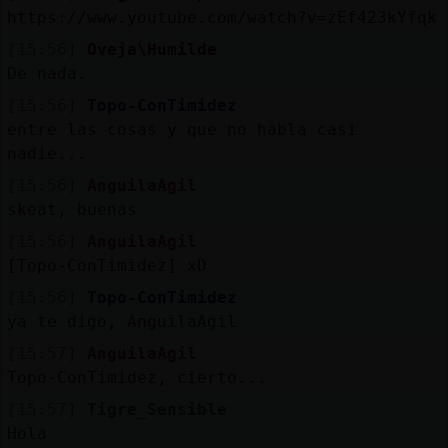
https://www.youtube.com/watch?v=zEf423kYfqk
[15:56]
Oveja\Humilde
De nada.
[15:56]
Topo-ConTimidez
entre las cosas y que no habla casi
nadie...
[15:56]
AnguilaAgil
skeat, buenas
[15:56]
AnguilaAgil
[Topo-ConTimidez] xD
[15:56]
Topo-ConTimidez
ya te digo, AnguilaAgil
[15:57]
AnguilaAgil
Topo-ConTimidez, cierto...
[15:57]
Tigre_Sensible
Hola