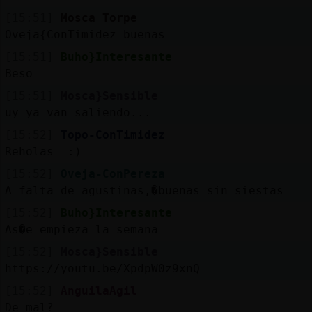
[15:51]
Mosca_Torpe
Oveja{ConTimidez buenas
[15:51]
Buho}Interesante
Beso
[15:51]
Mosca}Sensible
uy ya van saliendo...
[15:52]
Topo-ConTimidez
Reholas :)
[15:52]
Oveja-ConPereza
A falta de agustinas,�buenas sin siestas
[15:52]
Buho}Interesante
As�e empieza la semana
[15:52]
Mosca}Sensible
https://youtu.be/XpdpW0z9xnQ
[15:52]
AnguilaAgil
De mal?