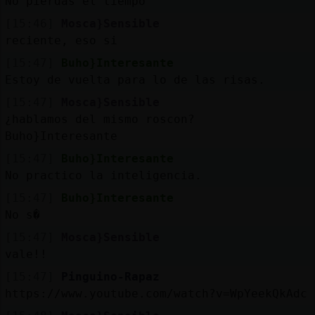
No pierdas el tiempo
[15:46]
Mosca}Sensible
reciente, eso si
[15:47]
Buho}Interesante
Estoy de vuelta para lo de las risas.
[15:47]
Mosca}Sensible
¿hablamos del mismo roscon?
Buho}Interesante
[15:47]
Buho}Interesante
No practico la inteligencia.
[15:47]
Buho}Interesante
No s�
[15:47]
Mosca}Sensible
vale!!
[15:47]
Pinguino-Rapaz
https://www.youtube.com/watch?v=WpYeekQkAdc