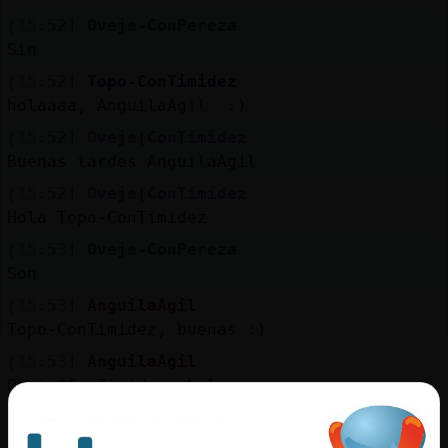
[15:52]
Oveja-ConPereza
Sin
[15:52]
Topo-ConTimidez
holaaaa, AnguilaAgil :)
[15:52]
Oveja{ConTimidez
Buenas tardes AnguilaAgil
[15:52]
Oveja{ConTimidez
Hola Topo-ConTimidez
[15:53]
Oveja-ConPereza
Son
[15:53]
AnguilaAgil
Topo-ConTimidez, buenas :)
[15:53]
AnguilaAgil
Oveja{ConTimidez, hola
[15:53]
Buho}Interesante
No puedo con esto jajajajaj