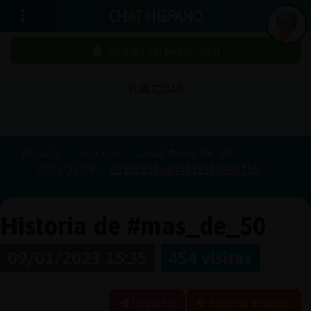
CHAT HISPANO
¡Chatea sin publicidad!
I
n
ic
ia
r
e
s
ió
n
PUBLICIDAD
s
Portada
Historias
Canal #mas_de_50
¡
C
h
a
t
e
a
in
u
b
l
ic
id
a
d
!
2023-01-09
63bcbeb8a6440323800e87bb
s
p
Historia de #mas_de_50
C
r
e
a
r
n
a
u
e
n
t
a
09/01/2023 15:35
454 visitas
u
c
Reportar
Historia anterior