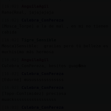
[16:02]
AnguilaAgil
Rana{Real, jajajajaja
[16:02]
Culebra_ConPereza
[Mosca_Torpe] a la de mal , en mi no tienen
cabida
[16:02]
Tigre_Sensible
Mosca}Sensible: gracias pero tú belleza es
muchísimo más hermosa
[16:02]
AnguilaAgil
Culebra_ConPereza, besitos guap�ma
[16:02]
Culebra_ConPereza
[Edurne] musussssssssssss
[16:02]
Culebra_ConPereza
[Topo-ConTimidez] preciosa
muacksssssssssssssssss
[16:03]
Culebra_ConPereza