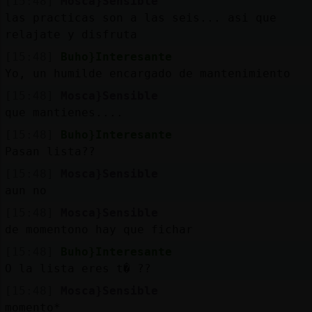
[15:48]
Mosca}Sensible
las practicas son a las seis... asi que
relajate y disfruta
[15:48]
Buho}Interesante
Yo, un humilde encargado de mantenimiento
[15:48]
Mosca}Sensible
que mantienes....
[15:48]
Buho}Interesante
Pasan lista??
[15:48]
Mosca}Sensible
aun no
[15:48]
Mosca}Sensible
de momentono hay que fichar
[15:48]
Buho}Interesante
O la lista eres t� ??
[15:48]
Mosca}Sensible
momento*