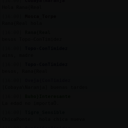
[16:00]
Cobaya\Naranja
Hola Rana{Real
[16:00]
Mosca_Torpe
Rana{Real hola
[16:00]
Rana{Real
besos Topo-ConTimidez
[16:00]
Topo-ConTimidez
ains, madre
[16:00]
Topo-ConTimidez
besos, Rana{Real
[16:00]
Oveja{ConTimidez
[Cobaya\Naranja] buenas tardes
[16:00]
Buho}Interesante
La edad no importaŮ.
[16:00]
Tigre_Sensible
ChicaPonte: hola chica nueva