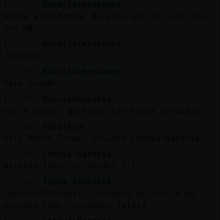
[15:59]
Buho}Interesante
Vamos a disfrutar de esto que la vida son
dos d�!
[15:59]
Buho}Interesante
Jajajaja
[15:59]
Buho}Interesante
Hola guap�n
[15:59]
Mosca}Sensible
uno y medio, quitando las horas perdidas..
[16:00]
Rana{Real
hola Mosca_Torpe, saludos Cobaya\Naranja
[16:00]
Cobaya\Naranja
Natarda Topo-ConTimidez (:))
[16:00]
Tigre_Sensible
Topo-ConTimidez: contento de leerte me
encanta cómo ronroneas jajaja