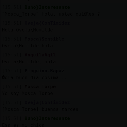
[15:51]
Buho}Interesante
"Mosca_Torpe" Hola, usted qui鮠es ?
[15:51]
Oveja{ConTimidez
Hola Oveja\Humilde
[15:51]
Mosca}Sensible
Oveja\Humilde hola
[15:51]
AnguilaAgil
Oveja\Humilde, hola
[15:51]
Pinguino-Rapaz
�ola buen dia cosima...
[15:51]
Mosca_Torpe
Yo soy Mosca_Torpe
[15:51]
Oveja{ConTimidez
[Mosca_Torpe] buenas tardes
[15:51]
Buho}Interesante
Esa es mi chica