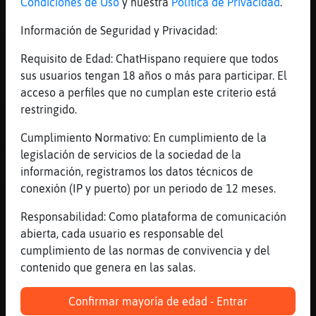
Condiciones de Uso
y nuestra
Política de Privacidad
.
[15:54]
Pinguino-Rapaz
Información de Seguridad y Privacidad:
�iene pocas megas ...
[15:54]
Oveja\Humilde
Requisito de Edad: ChatHispano requiere que todos
Pocas?
sus usuarios tengan 18 años o más para participar. El
acceso a perfiles que no cumplan este criterio está
[15:54]
Pinguino-Rapaz
restringido.
�omoria su pc...
[15:54]
Buho}Interesante
Cumplimiento Normativo: En cumplimiento de la
Tranquilos, ya se acabaron las vacaciones.
legislación de servicios de la sociedad de la
información, registramos los datos técnicos de
[15:54]
Oveja\Humilde
conexión (IP y puerto) por un periodo de 12 meses.
Me sobran megas...
[15:55]
Topo-ConTimidez
Responsabilidad: Como plataforma de comunicación
pero porqué dejáis pasar la basura, jum?
abierta, cada usuario es responsable del
cumplimiento de las normas de convivencia y del
[15:55]
Buho}Interesante
contenido que genera en las salas.
飨aselos a los patos
[15:55]
Pinguino-Rapaz
Confirmar mayoría de edad - Entrar
jajajajaja vale...disculpeme...