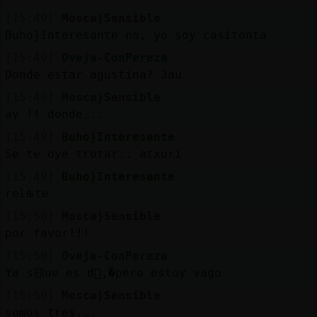
[15:49]
Mosca}Sensible
Buho}Interesante no, yo soy casitonta
[15:49]
Oveja-ConPereza
Donde estar agustina? Jau
[15:49]
Mosca}Sensible
ay !! donde...
[15:49]
Buho}Interesante
Se te oye trotar.. atxuri
[15:49]
Buho}Interesante
rel᪡te
[15:50]
Mosca}Sensible
por favor!!!
[15:50]
Oveja-ConPereza
Ya s頱ue es d󮤥,�pero estoy vago
[15:50]
Mosca}Sensible
somos tres...