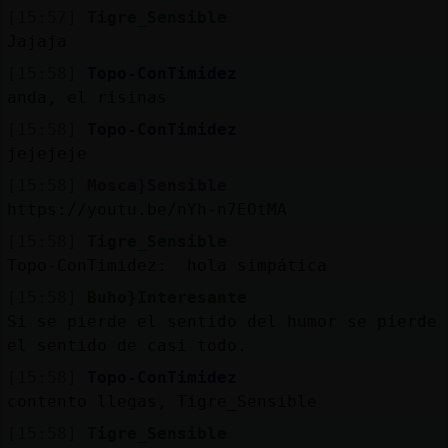
[15:57]
Tigre_Sensible
Jajaja
[15:58]
Topo-ConTimidez
anda, el risinas
[15:58]
Topo-ConTimidez
jejejeje
[15:58]
Mosca}Sensible
https://youtu.be/nYh-n7EOtMA
[15:58]
Tigre_Sensible
Topo-ConTimidez: hola simpática
[15:58]
Buho}Interesante
Si se pierde el sentido del humor se pierde
el sentido de casi todo.
[15:58]
Topo-ConTimidez
contento llegas, Tigre_Sensible
[15:58]
Tigre_Sensible