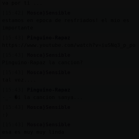
va por ti ...
[15:42]
Mosca}Sensible
estamos en epoca de resfriados! el mio es
importante
[15:43]
Pinguino-Rapaz
https://www.youtube.com/watch?v=iuSNq3_p_po
[15:43]
Mosca}Sensible
Pinguino-Rapaz la cancion?
[15:43]
Mosca}Sensible
tal vez....
[15:43]
Pinguino-Rapaz
-_- �i la cancion sanya...
[15:43]
Mosca}Sensible
:)
[15:43]
Mosca}Sensible
esa es muy muy linda