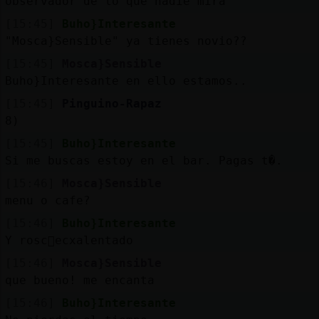
observador de lo que nadie mira
[15:45]
Buho}Interesante
"Mosca}Sensible" ya tienes novio??
[15:45]
Mosca}Sensible
Buho}Interesante en ello estamos..
[15:45]
Pinguino-Rapaz
8)
[15:45]
Buho}Interesante
Si me buscas estoy en el bar. Pagas t�.
[15:46]
Mosca}Sensible
menu o cafe?
[15:46]
Buho}Interesante
Y rosc󮠲ecxalentado
[15:46]
Mosca}Sensible
que bueno! me encanta
[15:46]
Buho}Interesante