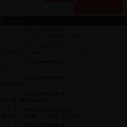
R
e
s
e
r
v
r
l
ia
s
Historia siguiente
a
a
Mensaje
[15:35]
Mosca}Sensible
A
c
t
u
a
l
a
r
o
n
t
r
a
s
e
ñ
a
https://youtu.be/K3JGxj2rvAs
iz
c
[15:36]
Mosca}Sensible
Pinguino-Rapaz has visto esa peli?
[15:36]
Pinguino-Rapaz
A
c
t
u
a
l
iz
a
P
ir
t
u
a
l
no
r I
[15:36]
Pinguino-Rapaz
v
mjorndo ...
[15:36]
Mosca}Sensible
te la recomiendo!
M
is
lo
g
s
b
[15:36]
Oveja{ConTimidez
Buenas tardes a toda la sala
[15:36]
Mosca}Sensible