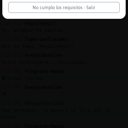
[15:55]
Pinguino-Rapaz
No cumplo los requisitos - Salir
por metiche...
[15:55]
AnguilaAgil
Uy, qui鮠serᠬa basura...
[15:55]
Topo-ConTimidez
pos no lees, AnguilaAgil?
[15:55]
Oveja\Humilde
Usted estᠳiempre...disculpado.
[15:56]
Pinguino-Rapaz
�racias cosima..
[15:56]
Oveja\Humilde
😎
[15:56]
Mosca}Sensible
hay personas, la basura se tira por la
noche
[15:56]
Pinguino-Rapaz