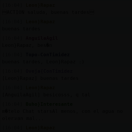
[16:04]
Leon}Rapaz
ACTION saluda, buenas tardes
[16:04]
Leon}Rapaz
buenas tardes
[16:04]
AnguilaAgil
Leon}Rapaz, bes�n
[16:04]
Topo-ConTimidez
buenas tardes, Leon}Rapaz :)
[16:04]
Oveja{ConTimidez
[Leon}Rapaz] buenas tardes
[16:04]
Leon}Rapaz
[AnguilaAgil] besicosss, q tal
[16:04]
Buho}Interesante
m�telo Chat starsAl menos, con el agua no
olerᠴan mal...
[16:04]
Leon}Rapaz