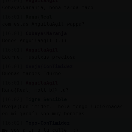
[16:01]
AnguilaAgil
Cobaya\Naranja, bona tarda maco
[16:01]
Rana{Real
com estas AnguilaAgil wappa?
[16:01]
Cobaya\Naranja
Bones AnguilaAgil (:))
[16:01]
AnguilaAgil
Edurne, musutxus preciosa
[16:01]
Oveja{ConTimidez
Buenas tardes Edurne
[16:01]
AnguilaAgil
Rana{Real, molt b頩 tu?
[16:02]
Tigre_Sensible
Oveja{ConTimidez: hola tengo luciérnagas
en mí jardín son muy bonitas
[16:02]
Topo-ConTimidez
me voy a ir a la calle :)