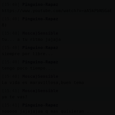
[15:40]
Pinguino-Rapaz
https://www.youtube.com/watch?v=aA5kPbNSGaE
[15:40]
Pinguino-Rapaz
8)
[15:40]
Mosca}Sensible
tu... a tu ritmo jajaja
[15:40]
Pinguino-Rapaz
siempre por libre...
[15:40]
Pinguino-Rapaz
tengo poco tiempo....
[15:40]
Mosca}Sensible
La vida es maravillosa,buen tema
[15:41]
Mosca}Sensible
ya te vas?
[15:41]
Pinguino-Rapaz
nooooo jajajajaa q mas quisieran ...