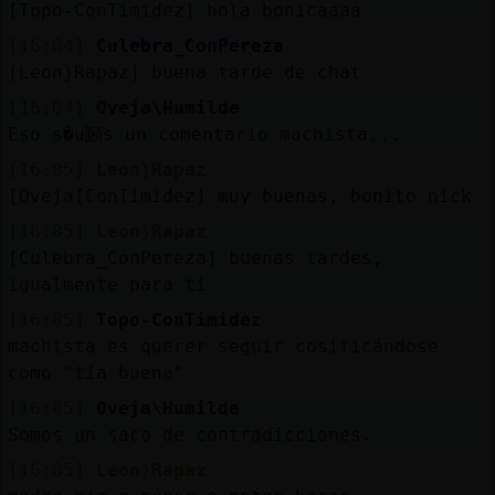
[Topo-ConTimidez] hola bonicaaaa
[16:04]
Culebra_ConPereza
[Leon}Rapaz] buena tarde de chat
[16:04]
Oveja\Humilde
Eso s�u頥s un comentario machista...
[16:05]
Leon}Rapaz
[Oveja{ConTimidez] muy buenas, bonito nick
[16:05]
Leon}Rapaz
[Culebra_ConPereza] buenas tardes,
igualmente para ti
[16:05]
Topo-ConTimidez
machista es querer seguir cosificándose
como "tía buena"
[16:05]
Oveja\Humilde
Somos un saco de contradicciones.
[16:05]
Leon}Rapaz