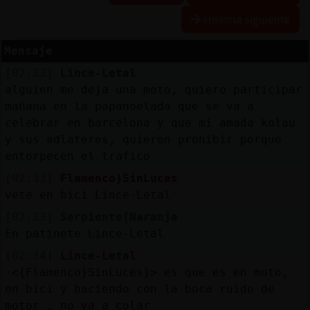
Historia siguiente
R
e
se
rva
r
lia
Mensaje
a
s
[02:33]
Lince-Letal
alguien me deja una moto, quiero participar
mañana en la papanoelada que se va a
celebrar en barcelona y que mi amada kolau
A
ctu
a
liza
r
n
tra
se
ñ
a
y sus adlateres, quieren prohibir porque
co
entorpecen el trafico
[02:33]
Flamenco}SinLuces
vete en bici Lince-Letal
A
ctu
a
liza
r
virtu
a
[02:33]
Serpiente{Naranja
IP
En patinete Lince-Letal
l
[02:34]
Lince-Letal
·<{Flamenco}SinLuces}> es que es en moto,
en bici y haciendo con la boca ruido de
M
is
lo
g
motor , no va a colar