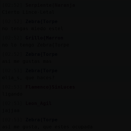
[02:52]
Serpiente{Naranja
Cierto Lince-Letal
[02:52]
Zebra{Torpe
no tengas miedo estel
[02:52]
Grillo{Marron
no lo tengo Zebra{Torpe
[02:52]
Zebra{Torpe
asi me gustas mas
[02:53]
Zebra{Torpe
elia_s, que haces?
[02:53]
Flamenco}SinLuces
ligando
[02:53]
Leon_Agil
jajjaa
[02:53]
Zebra{Torpe
asi me gusta, que estes ocupada