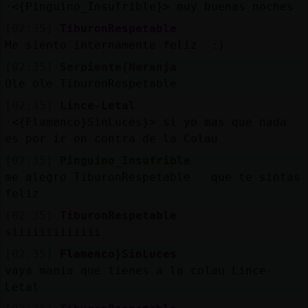
·<{Pinguino_Insufrible}> muy buenas noches
[02:35]
TiburonRespetable
Me siento internamente feliz :)
[02:35]
Serpiente{Naranja
Ole ole TiburonRespetable
[02:35]
Lince-Letal
·<{Flamenco}SinLuces}> si yo mas que nada
es por ir en contra de la Colau
[02:35]
Pinguino_Insufrible
me alegro TiburonRespetable que te sintas
feliz
[02:35]
TiburonRespetable
siiiiiiiiiiiii
[02:35]
Flamenco}SinLuces
vaya mania que tienes a la colau Lince-
Letal