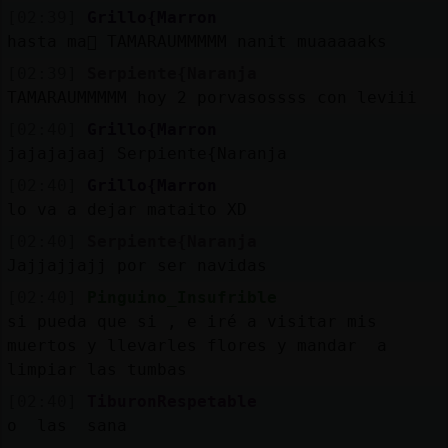
[02:39]
Grillo{Marron
hasta ma񡮡 TAMARAUMMMMM nanit muaaaaaks
[02:39]
Serpiente{Naranja
TAMARAUMMMMM hoy 2 porvasossss con leviii
[02:40]
Grillo{Marron
jajajajaaj Serpiente{Naranja
[02:40]
Grillo{Marron
lo va a dejar mataito XD
[02:40]
Serpiente{Naranja
Jajjajjajj por ser navidas
[02:40]
Pinguino_Insufrible
si pueda que si , e iré a visitar mis
muertos y llevarles flores y mandar a
limpiar las tumbas
[02:40]
TiburonRespetable
o las sana