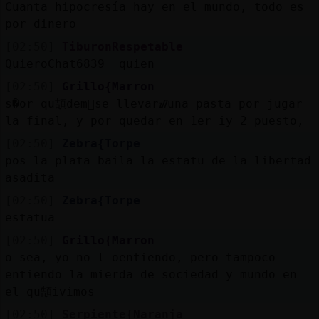
Cuanta hipocresía hay en el mundo, todo es
por dinero
[02:50]
TiburonRespetable
QuieroChat6839 quien
[02:50]
Grillo{Marron
s�or qu頡dem᳠se llevarᮠuna pasta por jugar
la final, y por quedar en 1er iy 2 puesto,
[02:50]
Zebra{Torpe
pos la plata baila la estatu de la libertad
asadita
[02:50]
Zebra{Torpe
estatua
[02:50]
Grillo{Marron
o sea, yo no l oentiendo, pero tampoco
entiendo la mierda de sociedad y mundo en
el qu頶ivimos
[02:50]
Serpiente{Naranja