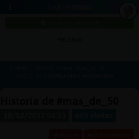
CHAT HISPANO
¡Chatea sin publicidad!
PUBLICIDAD
In
icia
r
sió
n
se
Portada
Historias
Canal #mas_de_50
2022-12-18
639fbcead2e7a47b8c6a3257
¡C
h
a
te
a
sin
u
b
licid
a
d
p
!
Historia de #mas_de_50
18/12/2022 02:33
693 visitas
C
re
a
r
n
a
e
n
ta
u
cu
Reportar
Historia anterior