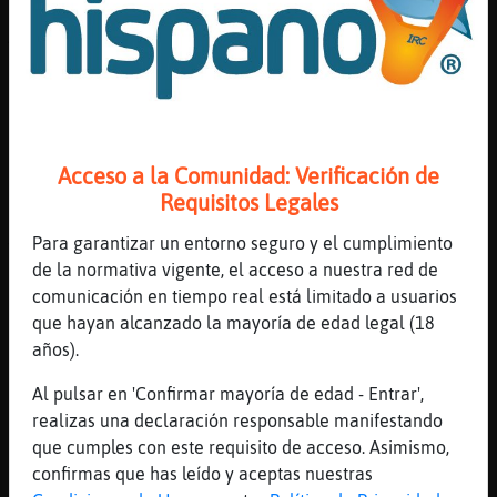
[02:46]
Serpiente{Naranja
Argentina/ Francia??
[02:46]
TiburonRespetable
siiii
[02:46]
Zebra{Torpe
pos que gane el que juegue mejor o mas
Acceso a la Comunidad: Verificación de
suerte tenga
Requisitos Legales
[02:47]
Serpiente{Naranja
Para garantizar un entorno seguro y el cumplimiento
Viva el mate
de la normativa vigente, el acceso a nuestra red de
[02:47]
Pinguino_Insufrible
comunicación en tiempo real está limitado a usuarios
yo haré fuerza por argentina
que hayan alcanzado la mayoría de edad legal (18
[02:47]
Grillo{Marron
años).
s�sadita, pero deber� negarse a jugar, cosa
Al pulsar en 'Confirmar mayoría de edad - Entrar',
que no pasar�
realizas una declaración responsable manifestando
[02:47]
Serpiente{Naranja
que cumples con este requisito de acceso. Asimismo,
Jaa
confirmas que has leído y aceptas nuestras