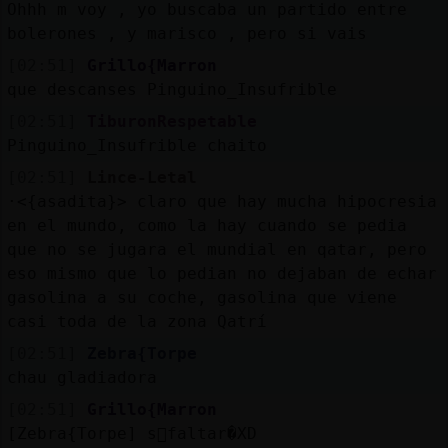
Ohhh m voy , yo buscaba un partido entre
bolerones , y marisco , pero si vais
[02:51]
Grillo{Marron
que descanses Pinguino_Insufrible
[02:51]
TiburonRespetable
Pinguino_Insufrible chaito
[02:51]
Lince-Letal
·<{asadita}> claro que hay mucha hipocresia
en el mundo, como la hay cuando se pedia
que no se jugara el mundial en qatar, pero
eso mismo que lo pedian no dejaban de echar
gasolina a su coche, gasolina que viene
casi toda de la zona Qatrí
[02:51]
Zebra{Torpe
chau gladiadora
[02:51]
Grillo{Marron
[Zebra{Torpe] s󬯠faltar�XD