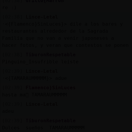
[02:38]
Grillo{Marron
re :)
[02:38]
Lince-Letal
·<{Flamenco}SinLuces}> dile a los bares y
restaurantes alrededor de la Sagrada
Familia que no van a venir japoneses a
hacer fotos, y veran que contestos se ponen
[02:38]
TiburonRespetable
Pinguino_Insufrible leiste
[02:39]
Lince-Letal
·<{TAMARAUMMMMM}> adue
[02:39]
Flamenco}SinLuces
hasta ma񡮡 TAMARAUMMMMM
[02:39]
Lince-Letal
adeu
[02:39]
TiburonRespetable
Dulces sueños TAMARAUMMMMM