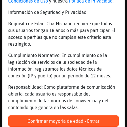
[02:47]
Zebra{Torpe
Condiciones de Uso
y nuestra
Política de Privacidad
.
y el asado asadita
Información de Seguridad y Privacidad:
[02:47]
Serpiente{Naranja
Porque Grillo{Marron que ha pasado
Requisito de Edad: ChatHispano requiere que todos
sus usuarios tengan 18 años o más para participar. El
[02:47]
Leon_Agil
acceso a perfiles que no cumplan este criterio está
[Grillo{Marron] y eso , pq?
restringido.
[02:47]
Grillo{Marron
por qu頥stᠣondenado a muerte un jugador de
Cumplimiento Normativo: En cumplimiento de la
f�tbol profesional de Irᮬ por haber ido a
legislación de servicios de la sociedad de la
as protestas
información, registramos los datos técnicos de
conexión (IP y puerto) por un periodo de 12 meses.
[02:47]
Zebra{Torpe
lo dices por el irani estel?
Responsabilidad: Como plataforma de comunicación
[02:48]
Grillo{Marron
abierta, cada usuario es responsable del
s�ijoDelMaiz, claro que lo digo por �l
cumplimiento de las normas de convivencia y del
contenido que genera en las salas.
[02:48]
Pinguino_Insufrible
Grillo{Marron te había extrañado
Confirmar mayoría de edad - Entrar
[02:48]
Serpiente{Naranja