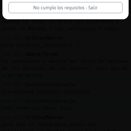
Es verdad algo leí
No cumplo los requisitos - Salir
[02:48]
Libelula-Eficiente
Mañana la final es entre los bokerones k
ponen en Málaga y las callaillas d cadiz
[02:48]
Grillo{Marron
hola Pinguino_Insufrible :)
[02:48]
Zebra{Torpe
lo condenaron a muerte por salir en defensa
de los derechos de las mujeres, cosa que en
iran no existe
[02:48]
Serpiente{Naranja
Tracatraaaa Libelula-Eficiente
[02:49]
Serpiente{Naranja
Pues deberían hacer algo
[02:49]
Grillo{Marron
pero ma񡮡 se llevarᮠuna pasta dos