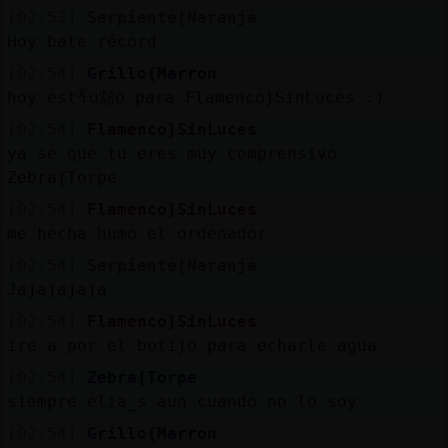
[02:53]
Serpiente{Naranja
Hoy bate récord
[02:54]
Grillo{Marron
hoy estᠱu頮o para Flamenco}SinLuces :)
[02:54]
Flamenco}SinLuces
ya se que tu eres muy comprensivo
Zebra{Torpe
[02:54]
Flamenco}SinLuces
me hecha humo el ordenador
[02:54]
Serpiente{Naranja
Jajajajaja
[02:54]
Flamenco}SinLuces
ire a por el botijo para echarle agua
[02:54]
Zebra{Torpe
siempre elia_s aun cuando no lo soy
[02:54]
Grillo{Marron