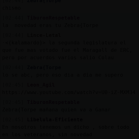
[02:44]
Zebra{Torpe
chismo
[02:44]
TiburonRespetable
la novedad eras tu Zebra{Torpe
[02:44]
Lince-Letal
·<{kalamardo}> la segunda legislatura el
que fue mas votado fue el Maragall de ERC,
pero por acuerdos varios salio Colau
[02:44]
Zebra{Torpe
lo se abc, pero eso dia a dia me supero
[02:45]
Leon_Agil
https://www.youtube.com/watch?v=U0-iZ-MXM34
[02:45]
TiburonRespetable
Zebra{Torpe mañana quien va a Ganar
[02:45]
Libelula-Eficiente
En nosotros tenemos un dicho , sobre todo
en los veteranos, sin novedad