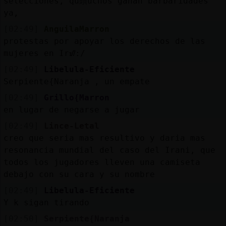
selecciones, qu頭uchos ganan barbaridades
ya,
[02:49]
AnguilaMarron
protestas por apoyar los derechos de las
mujeres en Irᮠ:/
[02:49]
Libelula-Eficiente
Serpiente{Naranja , un empate
[02:49]
Grillo{Marron
en lugar de negarse a jugar
[02:49]
Lince-Letal
creo que seria mas resultivo y daria mas
resonancia mundial del caso del Irani, que
todos los jugadores lleven una camiseta
debajo con su cara y su nombre
[02:49]
Libelula-Eficiente
Y k sigan tirando
[02:50]
Serpiente{Naranja