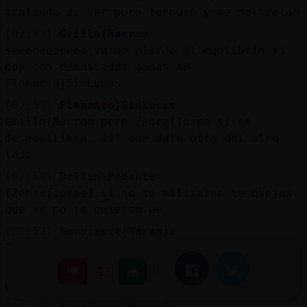
tratando de ser pura ternura y me maltratan
[02:59]
Grillo{Marron
seeeeeeeeeee ya no pierdo el equlibrio si
doy con demasiadas ganas XD
Flamenco}SinLuces
[02:59]
Flamenco}SinLuces
Grillo{Marron pero Zebra{Torpe si se
desequilibra, asi que dale otra del otro
lado
[02:59]
Delfin\Pedante
[Zebra{Torpe] si no te maltratan te quejas
que ya no te quieren we
[02:59]
Serpiente{Naranja
Te van a poner fino jaaaaa
[02:59]
Zebra{Torpe
|
Facebook
Twitter
-11
gracias arleo, tu si que sabes defenderme