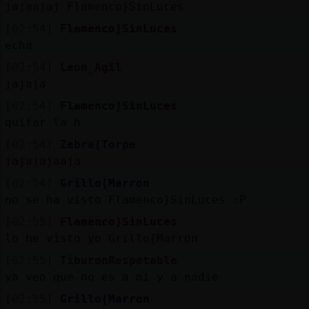
jajaajaj Flamenco}SinLuces
[02:54]
Flamenco}SinLuces
echa
[02:54]
Leon_Agil
jajaja
[02:54]
Flamenco}SinLuces
quitar la h
[02:54]
Zebra{Torpe
jajajajaaja
[02:54]
Grillo{Marron
no se ha visto Flamenco}SinLuces :P
[02:55]
Flamenco}SinLuces
lo he visto yo Grillo{Marron
[02:55]
TiburonRespetable
ya veo que no es a mi y a nadie
[02:55]
Grillo{Marron