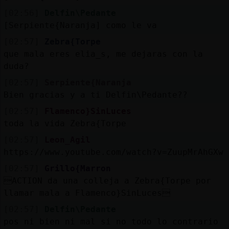
[02:56]
Delfin\Pedante
[Serpiente{Naranja] como le va
[02:57]
Zebra{Torpe
que mala eres elia_s, me dejaras con la
duda?
[02:57]
Serpiente{Naranja
Bien gracias y a ti Delfin\Pedante??
[02:57]
Flamenco}SinLuces
toda la vida Zebra{Torpe
[02:57]
Leon_Agil
https://www.youtube.com/watch?v=ZuupMrAhGXw
[02:57]
Grillo{Marron
ACTION da una colleja a Zebra{Torpe por
llamar mala a Flamenco}SinLuces
[02:57]
Delfin\Pedante
pos ni bien ni mal si no todo lo contrario