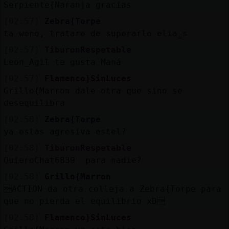
Serpiente{Naranja gracias
[02:57]
Zebra{Torpe
ta weno, tratare de superarlo elia_s
[02:57]
TiburonRespetable
Leon_Agil te gusta Maná
[02:57]
Flamenco}SinLuces
Grillo{Marron dale otra que sino se
desequilibra
[02:58]
Zebra{Torpe
ya estas agresiva estel?
[02:58]
TiburonRespetable
QuieroChat6839 para nadie?
[02:58]
Grillo{Marron
ACTION da otra colleja a Zebra{Torpe para
que no pierda el equilibrio xD
[02:58]
Flamenco}SinLuces