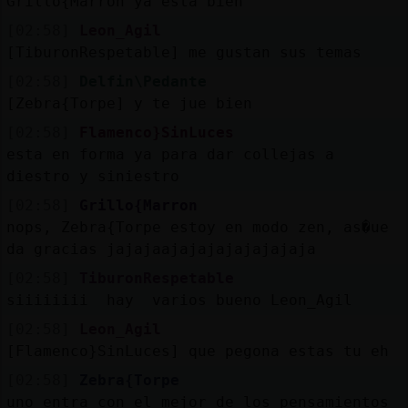
Grillo{Marron ya esta bien
[02:58]
Leon_Agil
[TiburonRespetable] me gustan sus temas
[02:58]
Delfin\Pedante
[Zebra{Torpe] y te jue bien
[02:58]
Flamenco}SinLuces
esta en forma ya para dar collejas a
diestro y siniestro
[02:58]
Grillo{Marron
nops, Zebra{Torpe estoy en modo zen, as�ue
da gracias jajajaajajajajajajajaja
[02:58]
TiburonRespetable
siiiiiiii hay varios bueno Leon_Agil
[02:58]
Leon_Agil
[Flamenco}SinLuces] que pegona estas tu eh
[02:58]
Zebra{Torpe
uno entra con el mejor de los pensamientos