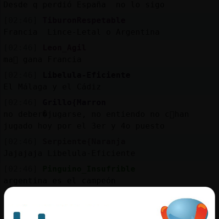
Desde q perdió España no lo sigo
[02:46]
TiburonRespetable
Francia Lince-Letal o Argentina
[02:46]
Leon_Agil
ma񡮡 gana Francia
[02:46]
Libelula-Eficiente
El Málaga y el Cádiz
[02:46]
Grillo{Marron
no deber�jugarse, no entiendo no c󭯠han
jugado hoy por el 3er y 4o puesto
[02:46]
Serpiente{Naranja
Jajajaja Libelula-Eficiente
[02:46]
Pinguino_Insufrible
argentina es el campeón
[02:46]
TiburonRespetable
tambien creo que Francia Leon_Agil