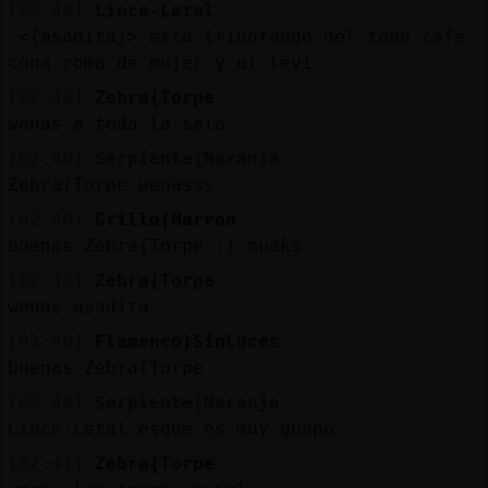
[02:40]
Lince-Letal
·<{asadita}> esta triunfando del todo cafe
cona roma de mujer y el levi
[02:40]
Zebra{Torpe
wenas a toda la sala
[02:40]
Serpiente{Naranja
Zebra{Torpe wenasss
[02:40]
Grillo{Marron
buenas Zebra{Torpe :) muaks
[02:40]
Zebra{Torpe
wenas asadita
[02:40]
Flamenco}SinLuces
buenas Zebra{Torpe
[02:40]
Serpiente{Naranja
Lince-Letal esque es muy guapo
[02:41]
Zebra{Torpe