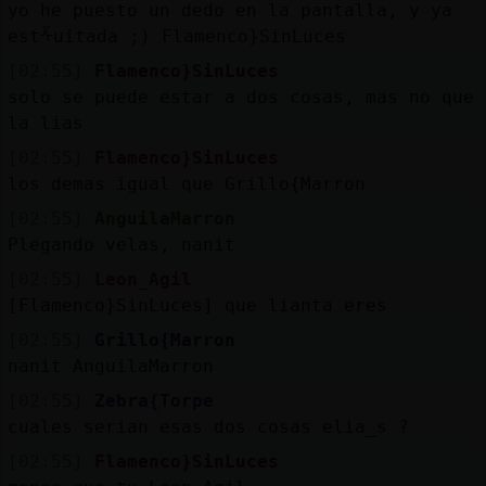
yo he puesto un dedo en la pantalla, y ya
estᠱuitada ;) Flamenco}SinLuces
[02:55]
Flamenco}SinLuces
solo se puede estar a dos cosas, mas no que
la lias
[02:55]
Flamenco}SinLuces
los demas igual que Grillo{Marron
[02:55]
AnguilaMarron
Plegando velas, nanit
[02:55]
Leon_Agil
[Flamenco}SinLuces] que lianta eres
[02:55]
Grillo{Marron
nanit AnguilaMarron
[02:55]
Zebra{Torpe
cuales serian esas dos cosas elia_s ?
[02:55]
Flamenco}SinLuces