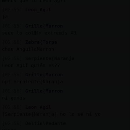
menos que tu Leon_Agil
[02:55]
Leon_Agil
ja
[02:55]
Grillo{Marron
seee lo col頩n extremis XD
[02:56]
Zebra{Torpe
chau AnguilaMarron
[02:56]
Serpiente{Naranja
Leon_Agil quién es??
[02:56]
Grillo{Marron
npi Serpiente{Naranja
[02:56]
Grillo{Marron
ni ganas
[02:56]
Leon_Agil
[Serpiente{Naranja] no lo se ni yo
[02:56]
Delfin\Pedante