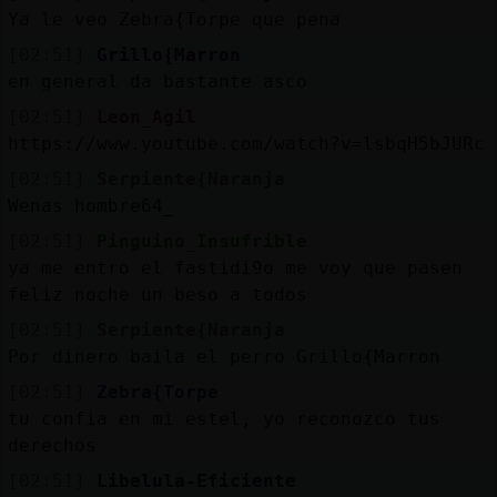
Ya le veo Zebra{Torpe que pena
[02:51]
Grillo{Marron
en general da bastante asco
[02:51]
Leon_Agil
https://www.youtube.com/watch?v=lsbqH5bJURc
[02:51]
Serpiente{Naranja
Wenas hombre64_
[02:51]
Pinguino_Insufrible
ya me entro el fastidi9o me voy que pasen
feliz noche un beso a todos
[02:51]
Serpiente{Naranja
Por dinero baila el perro Grillo{Marron
[02:51]
Zebra{Torpe
tu confia en mi estel, yo reconozco tus
derechos
[02:51]
Libelula-Eficiente