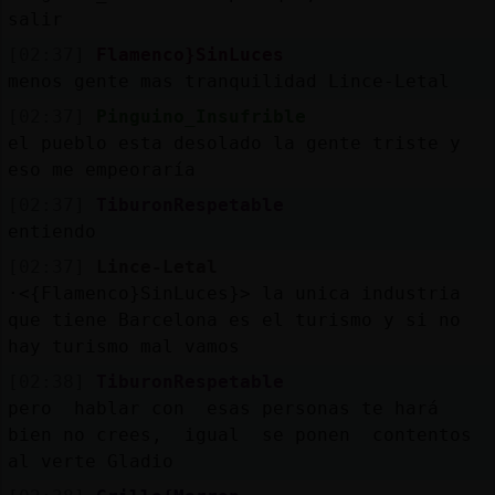
salir
[02:37]
Flamenco}SinLuces
menos gente mas tranquilidad Lince-Letal
[02:37]
Pinguino_Insufrible
el pueblo esta desolado la gente triste y
eso me empeoraría
[02:37]
TiburonRespetable
entiendo
[02:37]
Lince-Letal
·<{Flamenco}SinLuces}> la unica industria
que tiene Barcelona es el turismo y si no
hay turismo mal vamos
[02:38]
TiburonRespetable
pero hablar con esas personas te hará
bien no crees, igual se ponen contentos
al verte Gladio