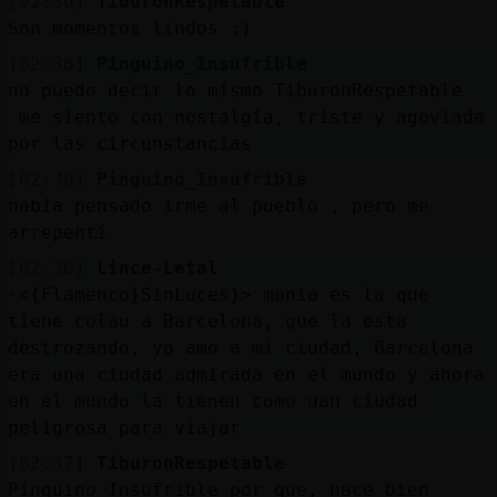
[02:36]
TiburonRespetable
Son momentos lindos :)
[02:36]
Pinguino_Insufrible
no puedo decir lo mismo TiburonRespetable
me siento con nostalgia, triste y agoviada
por las circunstancias
[02:36]
Pinguino_Insufrible
había pensado irme al pueblo , pero me
arrepentí
[02:36]
Lince-Letal
·<{Flamenco}SinLuces}> mania es la que
tiene colau a Barcelona, que la esta
destrozando, yo amo a mi ciudad, Barcelona
era una ciudad admirada en el mundo y ahora
en el mundo la tienen como uan ciudad
peligrosa para viajar
[02:37]
TiburonRespetable
Pinguino_Insufrible por que, hace bien