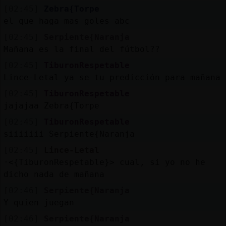
[02:45]
Zebra{Torpe
el que haga mas goles abc
[02:45]
Serpiente{Naranja
Mañana es la final del fútbol??
[02:45]
TiburonRespetable
Lince-Letal ya se tu predicción para mañana
[02:45]
TiburonRespetable
jajajaa Zebra{Torpe
[02:45]
TiburonRespetable
siiiiiii Serpiente{Naranja
[02:45]
Lince-Letal
·<{TiburonRespetable}> cual, si yo no he
dicho nada de mañana
[02:46]
Serpiente{Naranja
Y quien juegan
[02:46]
Serpiente{Naranja