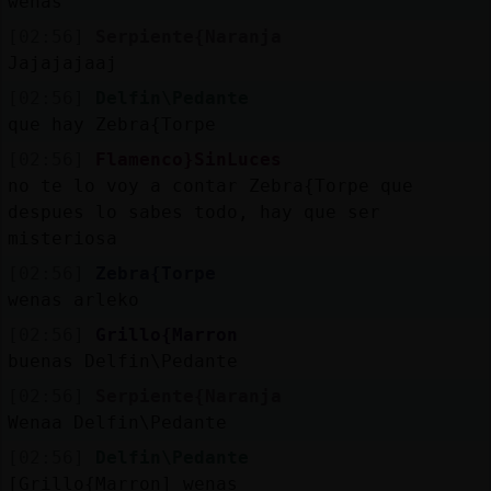
wenas
[02:56]
Serpiente{Naranja
Jajajajaaj
[02:56]
Delfin\Pedante
que hay Zebra{Torpe
[02:56]
Flamenco}SinLuces
no te lo voy a contar Zebra{Torpe que
despues lo sabes todo, hay que ser
misteriosa
[02:56]
Zebra{Torpe
wenas arleko
[02:56]
Grillo{Marron
buenas Delfin\Pedante
[02:56]
Serpiente{Naranja
Wenaa Delfin\Pedante
[02:56]
Delfin\Pedante
[Grillo{Marron] wenas