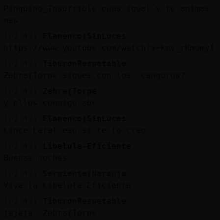
Pinguino_Insufrible pues igual y te animas
mas
[02:42]
Flamenco}SinLuces
https://www.youtube.com/watch?v=kmv_rKmomyI
[02:42]
TiburonRespetable
Zebra{Torpe sigues con los canguros?
[02:42]
Zebra{Torpe
y ellos conmigo abc
[02:42]
Flamenco}SinLuces
Lince-Letal eso si te lo creo
[02:42]
Libelula-Eficiente
Buenas noches
[02:42]
Serpiente{Naranja
Viva la Libelula-Eficiente
[02:42]
TiburonRespetable
jajaja Zebra{Torpe