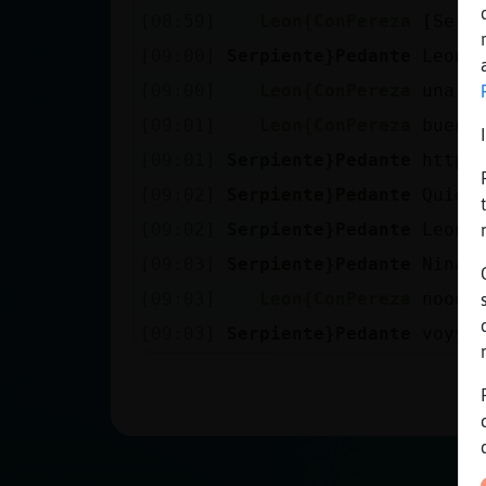
Mis blogs
[08:59]
Leon{ConPereza
[Serp
[09:00]
Serpiente}Pedante
Leon{
[09:00]
Leon{ConPereza
una h
Mis foros
[09:01]
Leon{ConPereza
buen 
[09:01]
Serpiente}Pedante
https
[09:02]
Serpiente}Pedante
Quier
Registrar
[09:02]
Serpiente}Pedante
Leon{
un canal
[09:03]
Serpiente}Pedante
Nina_
[09:03]
Leon{ConPereza
nooo
Más
[09:03]
Serpiente}Pedante
voyy
gestiones