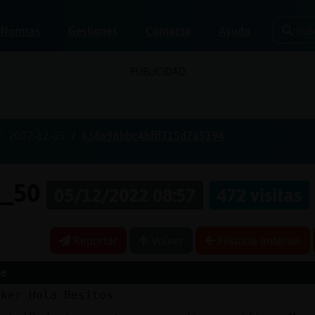
Bus
Normas
Gestiones
Contacto
Ayuda
PUBLICIDAD
2022-12-05
638e98bbc4bfff315d7a5194
e_50
05/12/2022 08:57
472 visitas
Reportar
Volver
Historia anterior
e
lker Hola Besitos