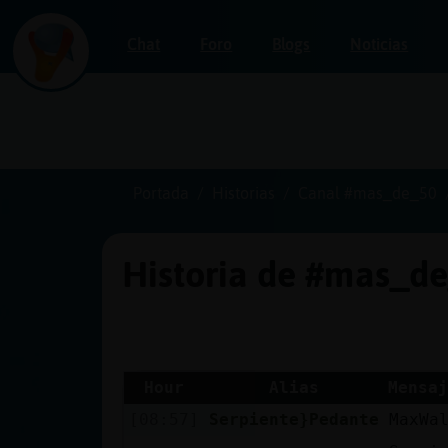
Chat
Foro
Blogs
Noticias
Iniciar
sesión
Portada
Historias
Canal #mas_de_50
Historia de #mas_d
¡Chatea
sin
publicidad!
Hour
Alias
Mensaj
[08:57]
Serpiente}Pedante
MaxWa
Crear
una