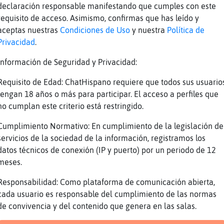
declaración responsable manifestando que cumples con este
iente}Pedante] suerte ?
requisito de acceso. Asimismo, confirmas que has leído y
ConPereza todo blanquitooooooo
aceptas nuestras
Condiciones de Uso
y nuestra
Política de
elada q pa q
Privacidad
.
dia jubiladamadrid
Información de Seguridad y Privacidad:
://chathispano.link/8FMI23q4XJKK8R8b+swqfA
Requisito de Edad: ChatHispano requiere que todos sus usuario
oChat1733 ahora siiiiiiiiiiiiiii
tengan 18 años o más para participar. El acceso a perfiles que
ConPereza ahoraaa
no cumplan este criterio está restringido.
1_3___3 Hola Besitos
Cumplimiento Normativo: En cumplimiento de la legislación de
servicios de la sociedad de la información, registramos los
datos técnicos de conexión (IP y puerto) por un periodo de 12
meses.
Reportar
Volver
Historia anterior
Responsabilidad: Como plataforma de comunicación abierta,
cada usuario es responsable del cumplimiento de las normas
de convivencia y del contenido que genera en las salas.