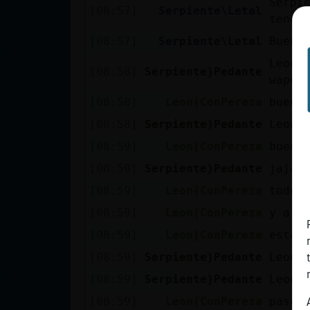
Serpi
[08:57]
Serpiente\Letal
cuenta
tengo
[08:57]
Serpiente\Letal
Buen 
Leon{
[08:58]
Serpiente}Pedante
Reservar
wapoo
alias
[08:58]
Leon{ConPereza
bueno
[08:58]
Serpiente}Pedante
Leon{C
[08:59]
Leon{ConPereza
bueno
Actualizar
[08:59]
Serpiente}Pedante
jajaj
contraseña
[08:59]
Leon{ConPereza
todo 
[08:59]
Leon{ConPereza
y a t
[08:59]
Leon{ConPereza
estas
Actualizar
IP virtual
[08:59]
Serpiente}Pedante
Leon{
[08:59]
Serpiente}Pedante
Leon{
[08:59]
Leon{ConPereza
pasam