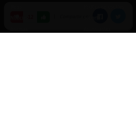
Blogs
Política de cookies
|
Compartir en:
Facebook
Twitter
-12
Noticias
Soporte
Normas
Anunciantes
Estadísticas
Historias
Tu foro gratis