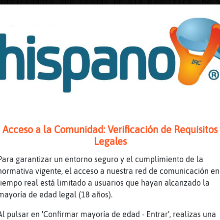
ente}Pedante que tengas un dia magnifico. Me 
 comida alli
dia a tothom
ConPereza Holaaaaaa Besitosssss Besitossss Mu
oooooooooooooo
s dias Serpiente}Pedante besitosss
onPereza como va la ma񡮡 ni�oo
 muy fria jaja
ajajajajajajajajajajajajajajajajajajajajaja
Acceso a la Comunidad: Verificación de Requisitos
blanquito
Legales
i que tal
Para garantizar un entorno seguro y el cumplimiento de la
 emitiendo ?
normativa vigente, el acceso a nuestra red de comunicación en
ConPereza que suerte , que suerteee
tiempo real está limitado a usuarios que hayan alcanzado la
mayoría de edad legal (18 años).
ConPereza siiiiiiiiiiiiiiiii
e el enlace
Al pulsar en 'Confirmar mayoría de edad - Entrar', realizas una