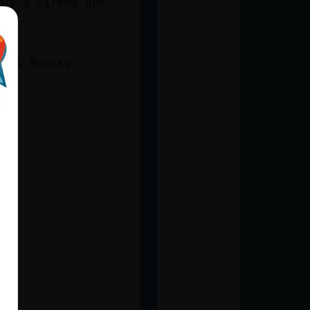
voy a Girona que
acks Muacks