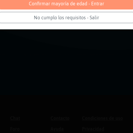
Confirmar mayoría de edad - Entrar
No cumplo los requisitos - Salir
Chat
Contacto
Condiciones de uso
Foro
Ayuda
Privacidad