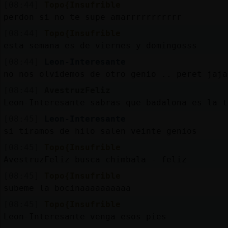
[08:44]
Topo{Insufrible
perdon si no te supe amarrrrrrrrrrr
[08:44]
Topo{Insufrible
esta semana es de viernes y domingosss
[08:44]
Leon-Interesante
no nos olvidemos de otro genio .. peret jaja
[08:44]
AvestruzFeliz
Leon-Interesante sabras que badalona es la t
[08:45]
Leon-Interesante
si tiramos de hilo salen veinte genios
[08:45]
Topo{Insufrible
AvestruzFeliz busca chimbala - feliz
[08:45]
Topo{Insufrible
subeme la bocinaaaaaaaaaa
[08:45]
Topo{Insufrible
Leon-Interesante venga esos pies