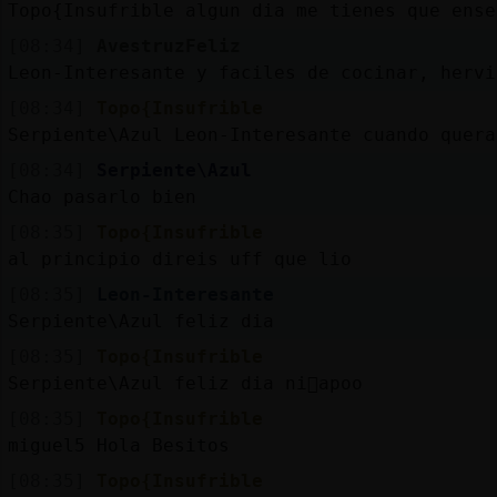
Topo{Insufrible algun dia me tienes que ense
[08:34]
AvestruzFeliz
Leon-Interesante y faciles de cocinar, hervi
[08:34]
Topo{Insufrible
Serpiente\Azul Leon-Interesante cuando quera
[08:34]
Serpiente\Azul
Chao pasarlo bien
[08:35]
Topo{Insufrible
al principio direis uff que lio
[08:35]
Leon-Interesante
Serpiente\Azul feliz dia
[08:35]
Topo{Insufrible
Serpiente\Azul feliz dia ni񯠷apoo
[08:35]
Topo{Insufrible
miguel5 Hola Besitos
[08:35]
Topo{Insufrible