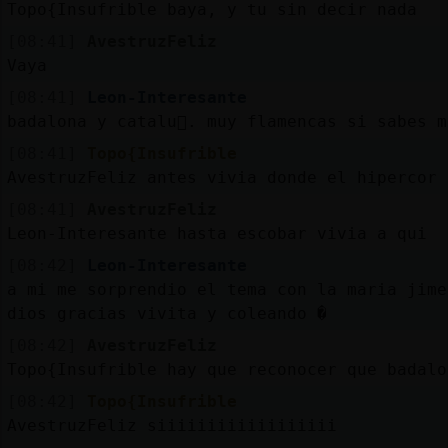
Topo{Insufrible baya, y tu sin decir nada
[08:41]
AvestruzFeliz
Vaya
[08:41]
Leon-Interesante
badalona y catalu񡠮. muy flamencas si sabes m
[08:41]
Topo{Insufrible
AvestruzFeliz antes vivia donde el hipercor 
[08:41]
AvestruzFeliz
Leon-Interesante hasta escobar vivia a qui
[08:42]
Leon-Interesante
a mi me sorprendio el tema con la maria jime
dios gracias vivita y coleando �
[08:42]
AvestruzFeliz
Topo{Insufrible hay que reconocer que badalo
[08:42]
Topo{Insufrible
AvestruzFeliz siiiiiiiiiiiiiiiiii