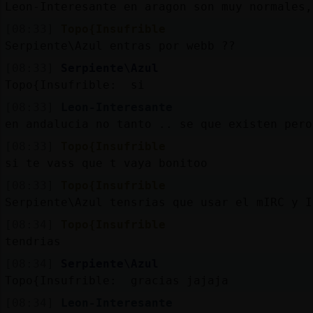
Leon-Interesante en aragon son muy normales,
[08:33]
Topo{Insufrible
Serpiente\Azul entras por webb ??
[08:33]
Serpiente\Azul
Topo{Insufrible: si
[08:33]
Leon-Interesante
en andalucia no tanto .. se que existen pero
[08:33]
Topo{Insufrible
si te vass que t vaya bonitoo
[08:33]
Topo{Insufrible
Serpiente\Azul tensrias que usar el mIRC y I
[08:34]
Topo{Insufrible
tendrias
[08:34]
Serpiente\Azul
Topo{Insufrible: gracias jajaja
[08:34]
Leon-Interesante