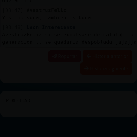
obviamente
[08:47]
AvestruzFeliz
Y si no sona, tambien es bona
[08:48]
Leon-Interesante
AvestruzFeliz si se expulsase de catalu񡠮. a
generacion .. se quedaria despoblada jajajja
Reportar
Historia anterior
Historia siguiente
PUBLICIDAD