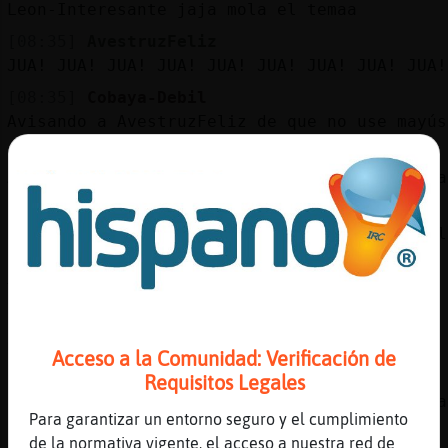
Leon-Interesante jaja mola el temaa
[08:35]
AvestruzFeliz
JUA! JUA! JUA! JUA! JUA! JUA! JUA! JUA! JUA!
[08:35]
Cobaya-Debil
Avisando a AvestruzFeliz de que no use mayús
[08:36]
Topo{Insufrible
AvestruzFeliz jajajajajajajajajajajajajajaja
[08:36]
Leon-Interesante
mola .. mola .. curioso .. no se oye todos l
[08:36]
AvestruzFeliz
Topo{Insufrible ainssssssssss
[08:36]
Topo{Insufrible
me mola el jua juaaaaa
Acceso a la Comunidad: Verificación de
[08:36]
AvestruzFeliz
Requisitos Legales
ja!ja!ja!ja!ja!ja!ja!ja!ja!ja!ja!ja!ja!ja!ja
Para garantizar un entorno seguro y el cumplimiento
[08:36]
Topo{Insufrible
de la normativa vigente, el acceso a nuestra red de