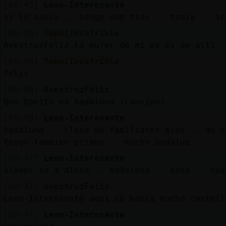
[08:45]
Leon-Interesante
si lo sabia .. tengo uno tios .. tenia .. te
[08:45]
Topo{Insufrible
AvestruzFeliz la mujer de mi ex es de alli
[08:46]
Topo{Insufrible
feliz
[08:46]
AvestruzFeliz
Que bonito es badalona (cancion)
[08:46]
Leon-Interesante
badalona .. llena de familiares mios .. de o
tengo tambien primos .. mucho andaluz
[08:47]
Leon-Interesante
siempr se a dicho .. badalona .. bona .. cua
[08:47]
AvestruzFeliz
Leon-Interesante aqui se habla mucho castell
[08:47]
Leon-Interesante