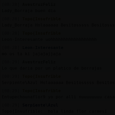
Mis
[08:28]
AvestruzFeliz
blogs
Lady_Borraja buen dia
[08:28]
Topo{Insufrible
Lady_Borraja Holaaaaaa Besitosssss Besitosss
Mis
[08:28]
Topo{Insufrible
foros
Leon-Interesante uohhhhhhhhhhhhhhhhhh
[08:28]
Leon-Interesante
mo us ta ki jajajajjaja
Registr
[08:29]
AvestruzFeliz
un
Lo que daria por un platico de borrajas
canal
[08:29]
Topo{Insufrible
Serpiente\Azul Holaaaaaa Besitosssss Besitos
[08:29]
Topo{Insufrible
Entupechounaflor9 yo por alli nuuuuuuuu casa
Más
gestion
[08:29]
Serpiente\Azul
Topo{Insufrible: hola linda flor carmesí