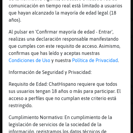
caballerojedi Hola Besitos wapooo
comunicación en tiempo real está limitado a usuarios
[08:36]
Topo{Insufrible
que hayan alcanzado la mayoría de edad legal (18
ostrasss mi hermano me regalo una bata que p
años).
[08:37]
Leon-Interesante
Al pulsar en 'Confirmar mayoría de edad - Entrar',
hay que torturar de vez en cuando a tus escu
realizas una declaración responsable manifestando
[08:37]
AvestruzFeliz
que cumples con este requisito de acceso. Asimismo,
Le pongo una para Leon-Interesante
confirmas que has leído y aceptas nuestras
Condiciones de Uso
y nuestra
Política de Privacidad
.
[08:37]
Topo{Insufrible
caballerojedi de todo un poco
Información de Seguridad y Privacidad:
[08:37]
Leon-Interesante
Requisito de Edad: ChatHispano requiere que todos
Topo{Insufrible entodo caso una monjita jaja
sus usuarios tengan 18 años o más para participar. El
[08:37]
AvestruzFeliz
acceso a perfiles que no cumplan este criterio está
Https://www.youtube.com/watch?v=IJKXV-uPwUg&
restringido.
[08:38]
Topo{Insufrible
Cumplimiento Normativo: En cumplimiento de la
eso siii com cafee y pastas recien echass
legislación de servicios de la sociedad de la
[08:38]
Topo{Insufrible
información, registramos los datos técnicos de