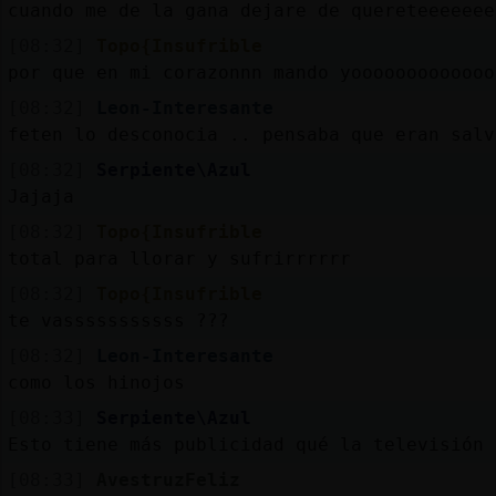
cuando me de la gana dejare de quereteeeeeee
[08:32]
Topo{Insufrible
por que en mi corazonnn mando yooooooooooooo
[08:32]
Leon-Interesante
feten lo desconocia .. pensaba que eran salv
[08:32]
Serpiente\Azul
Jajaja
[08:32]
Topo{Insufrible
total para llorar y sufrirrrrrr
[08:32]
Topo{Insufrible
te vasssssssssss ???
[08:32]
Leon-Interesante
como los hinojos
[08:33]
Serpiente\Azul
Esto tiene más publicidad qué la televisión 
[08:33]
AvestruzFeliz