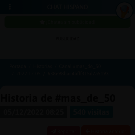
CHAT HISPANO
¡Chatea sin publicidad!
PUBLICIDAD
Iniciar
sesión
Portada
Historias
Canal #mas_de_50
2022-12-05
638e98bac4bfff315d7a5193
¡Chatea
sin
publici
Historia de #mas_de_50
05/12/2022 08:25
540 visitas
Crear
una
Reportar
Historia anterior
cuenta