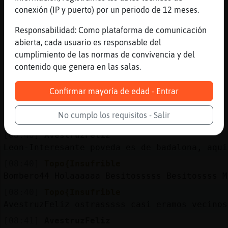
Mapache{Interesante Hola Besitos wapaaaa
conexión (IP y puerto) por un periodo de 12 meses.
[08:38]
Topo{Insufrible
Responsabilidad: Como plataforma de comunicación
Manu-_- Hola Besitos wapoo
abierta, cada usuario es responsable del
[08:39]
Topo{Insufrible
cumplimiento de las normas de convivencia y del
maduroardi Hola Besitos
contenido que genera en las salas.
[08:39]
Leon-Interesante
AvestruzFeliz .. habras escuchado la poveda 
Confirmar mayoría de edad - Entrar
[08:40]
Leon-Interesante
No cumplo los requisitos - Salir
estando nina no pincho enlaces .. este como 
[08:40]
AvestruzFeliz
Leon-Interesante poveda es de badalona, aqui
[08:40]
Topo{Insufrible
Bombero44 Holaaaaaa Besitosssss Besitossss M
[08:40]
Topo{Insufrible
AvestruzFeliz ostrasssss casi eramos vecinos
[08:41]
AvestruzFeliz