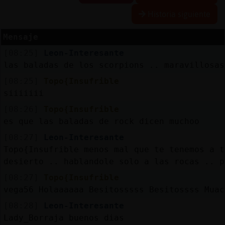
Historia siguiente
Mensaje
Reserva
[08:25]
Leon-Interesante
alias
las baladas de los scorpions .. maravillosas
[08:25]
Topo{Insufrible
siiiiiii
Actuali
[08:26]
Topo{Insufrible
contras
es que las baladas de rock dicen muchoo
[08:27]
Leon-Interesante
Topo{Insufrible menos mal que te tenemos a t
Actuali
desierto .. hablandole solo a las rocas .. p
IP
[08:27]
Topo{Insufrible
virtual
vega56 Holaaaaaa Besitosssss Besitossss Muac
[08:28]
Leon-Interesante
Lady_Borraja buenos dias