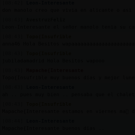
[08:42]
Leon-Interesante
don manolo creo que vivia en alicante o asi
[08:43]
AvestruzFeliz
Leon-Interesante el señor manolo tenia su ca
[08:43]
Topo{Insufrible
anna46 Hola Besitos wapaaaaaaaaaaaaaaaaaaaaa
[08:43]
Topo{Insufrible
jubiladamadrid Hola Besitos wapooo
[08:43]
Mapache{Interesante
Topo{Insufrible muy buenos días y mejor lune
[08:43]
Leon-Interesante
ah .. pues muy bien .. pensaba que el chalet
[08:43]
Topo{Insufrible
Mapache{Interesante estamos en viernes ma񡮡 
[08:44]
Leon-Interesante
Mapache{Interesante buenos dias ..