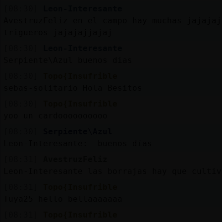
[08:30]
Leon-Interesante
AvestruzFeliz en el campo hay muchas jajajaj
trigueros jajajajjajaj
[08:30]
Leon-Interesante
Serpiente\Azul buenos dias
[08:30]
Topo{Insufrible
sebas-solitario Hola Besitos
[08:30]
Topo{Insufrible
yoo un cardoooooooooo
[08:30]
Serpiente\Azul
Leon-Interesante: buenos días
[08:31]
AvestruzFeliz
Leon-Interesante las borrajas hay que cultiv
[08:31]
Topo{Insufrible
Tuya25 hello bellaaaaaaa
[08:31]
Topo{Insufrible