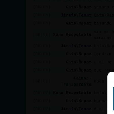
Mis blogs
[08:05]
Gata\Rapaz
semana 
[08:05]
Jirafa\Tenaz
Gata\Ra
[08:05]
Gata\Rapaz
bajando
Mis foros
sii mi h
[08:06]
Rana_Respetable
viernes
[08:06]
Jirafa\Tenaz
Gata\Ra
Registrar
[08:06]
Gata\Rapaz
te
un canal
[08:06]
Gata\Rapaz
a mi me
[08:06]
Gata\Rapaz
que req
Más
Caiman-
[08:06]
hola ..
gestiones
Transparente
[08:07]
Rana_Respetable
Gata\Ra
[08:07]
Gata\Rapaz
buenas 
[08:07]
Jirafa\Tenaz
A mi en