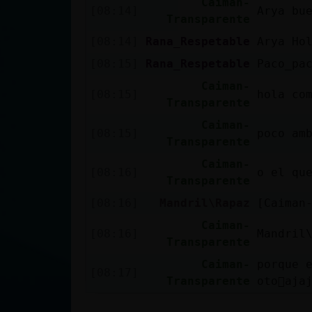
Caiman-
[08:14]
Arya bu
Transparente
[08:14]
Rana_Respetable
Arya Ho
[08:15]
Rana_Respetable
Paco_pa
Caiman-
[08:15]
hola com
Transparente
Caiman-
[08:15]
poco amb
Transparente
Caiman-
[08:16]
o el qu
Transparente
[08:16]
Mandril\Rapaz
[Caiman
Caiman-
[08:16]
Mandril
Transparente
Caiman-
porque 
[08:17]
Transparente
oto񯠪aja