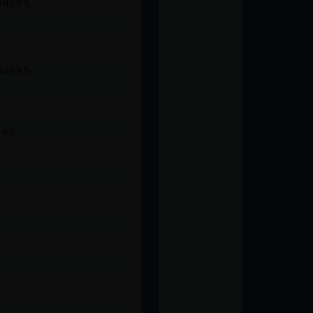
uacks
uacks
cks