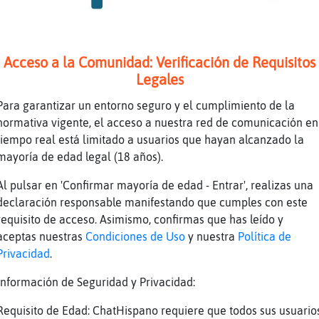
paz buenos dias
ve hay poca Rana_Respetable, casi toda de ca
Acceso a la Comunidad: Verificación de Requisitos
Transparente buen dia
Legales
Hola Besitos aquii vacilando un pocoo
Para garantizar un entorno seguro y el cumplimiento de la
normativa vigente, el acceso a nuestra red de comunicación en
spetable buenos dias la mas fermosa de las dj
tiempo real está limitado a usuarios que hayan alcanzado la
Transparente Holaaaaaa Besitosssss Besitossss
mayoría de edad legal (18 años).
ooooo
Al pulsar en 'Confirmar mayoría de edad - Entrar', realizas una
declaración responsable manifestando que cumples con este
Tenaz buenos dias
requisito de acceso. Asimismo, confirmas que has leído y
aceptas nuestras
Condiciones de Uso
y nuestra
Política de
 eso si jajajajajja
Privacidad
.
 todos lunes me parece vierness
Información de Seguridad y Privacidad:
z disparada, se ha triplicado el precio en 5 
Requisito de Edad: ChatHispano requiere que todos sus usuario