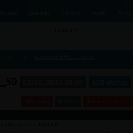
Bus
Normas
Gestiones
Contacto
Ayuda
PUBLICIDAD
2022-12-05
638e98b9c4bfff315d7a5192
e_50
05/12/2022 08:00
518 visitas
Reportar
Volver
Historia anterior
/youtu.be/xZX-bxbUXTE