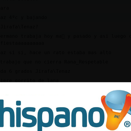
rara
paz 4ºc y bajando
 Jirafa\Tenaz?
ermano trabaja hoy ma񡮡 y pasado y asi luego 
 fiestaaaaaaaaaa
paz si si, hace un rato estaba mas alto
ndr࠵n trabajo que no cierra Rana_Respetable
 da 6 grados Jirafa\Tenaz
uiere gorrito de lana
 buenos dias a tod@s
paz es que el jefe le mola ir a esquiar
Caiman-Transparente
 el termo de google sale 4