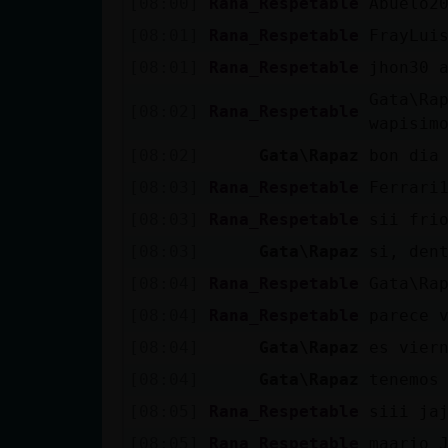
[08:00]
Rana_Respetable
Abuelo2
cuenta
[08:01]
Rana_Respetable
FrayLui
[08:01]
Rana_Respetable
jhon30 
Gata\Ra
Reservar
[08:02]
Rana_Respetable
wapisim
alias
[08:02]
Gata\Rapaz
bon dia
[08:03]
Rana_Respetable
Ferrari
[08:03]
Rana_Respetable
sii fri
Actualizar
contraseña
[08:03]
Gata\Rapaz
si, den
[08:04]
Rana_Respetable
Gata\Ra
[08:04]
Rana_Respetable
parece 
Actualizar
[08:04]
Gata\Rapaz
es vier
IP virtual
[08:04]
Gata\Rapaz
tenemos
[08:05]
Rana_Respetable
siii ja
[08:05]
Rana_Respetable
maario_