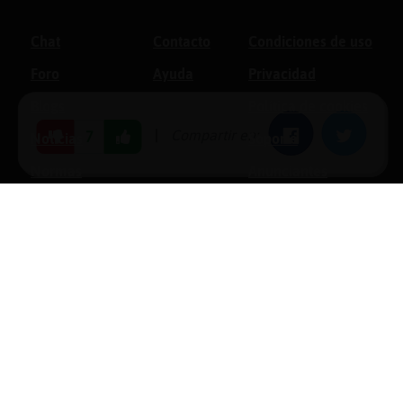
Chat
Contacto
Condiciones de uso
Foro
Ayuda
Privacidad
Blogs
Política de cookies
|
Compartir en:
Facebook
Twitter
7
Noticias
Soporte
Normas
Anunciantes
Estadísticas
Historias
Tu foro gratis