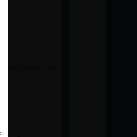
s
 Muacks Muacks tio
dias
s