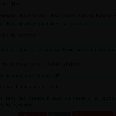
enos dias
laaaaaa Besitosssss Besitossss Muacks Muacks 
co Hola Besitos pa comer pa pagarrr
pa񥲯 de teclado ...
iente ma񡮥ro .. a ver si termina de entrar er
e esta saca tema jajajajjajajajaj
-Transparente] Buenos d�
\Rapaz buenos dias linda
el tema del tiempo a sido un visto y no visto
jajajjajajaja