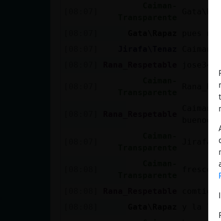
Caiman-
[08:07]
Gata\Ra
Transparente
[08:07]
Gata\Rapaz
pues nie
[08:07]
Jirafa\Tenaz
Caiman-
[08:07]
Rana_Respetable
jose34 
Caiman-
[08:07]
Rana_Re
Transparente
Caiman-
[08:07]
Rana_Respetable
buenooo
Caiman-
[08:07]
Jirafa\
Transparente
Caiman-
[08:08]
frescos
Transparente
[08:08]
Rana_Respetable
comtigo
[08:08]
Gata\Rapaz
y la lu