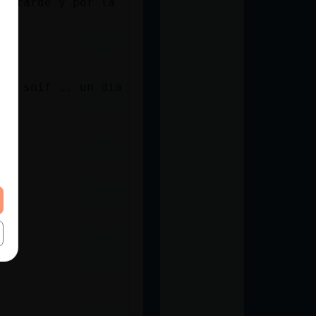
la tarde y por la
 .. snif .. un dia