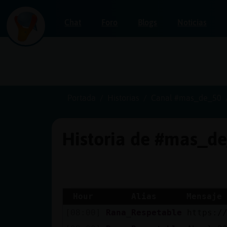
Chat
Foro
Blogs
Noticias
Iniciar
sesión
Portada
Historias
Canal #mas_de_50
Historia de #mas_d
¡Chatea
sin
publicidad!
Hour
Alias
Mensaje
[08:00]
Rana_Respetable
https:/
Crear
una