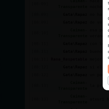
Caiman-
hace nad
[08:09]
Transparente
noche j
[08:09]
Gata\Rapaz
no ha h
[08:09]
Gata\Rapaz
de vera
Caiman-
esa por
[08:10]
Transparente
verano 
[08:11]
Gata\Rapaz
con lo 
[08:11]
Gata\Rapaz
bueno, 
[08:11]
Rana_Respetable
mejorr 
[08:12]
Gata\Rapaz
si el v
[08:12]
Gata\Rapaz
un poco
Caiman-
[08:13]
la prima
Transparente
Caiman-
[08:13]
atxuri 
Transparente