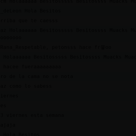
0cm Holaaaaaa Besitosssss Besitossss Muacks M
s_deLeon Hola Besitos
arriba que te caesss
paz Holaaaaaa Besitosssss Besitossss Muacks M
oooooooo
 Rana_Respetable, petonsss hace fr쯯oo
1 Holaaaaaa Besitosssss Besitossss Muacks Mua
o hacee fueraaaaaaaaa
tro de la cama no se nota
paz como lo sabess
viernes
nes
 3 viernes esta semana
jajaja
J Hola Besitos