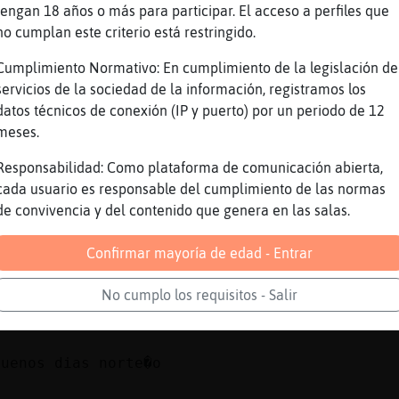
a ..sudando la gota gorda por la ma񡮡 .. por 
tengan 18 años o más para participar. El acceso a perfiles que
ajajajajajjaja
no cumplan este criterio está restringido.
abido oto�o
Cumplimiento Normativo: En cumplimiento de la legislación de
no a invierno en un plis plas
servicios de la sociedad de la información, registramos los
 desgracia va a ser la tendencia en el futuro
datos técnicos de conexión (IP y puerto) por un periodo de 12
.. a la semana invierno
meses.
bonita que es la primavera
Responsabilidad: Como plataforma de comunicación abierta,
nos amoldaremos
cada usuario es responsable del cumplimiento de las normas
de convivencia y del contenido que genera en las salas.
el veranooooooooo
erano, pero no este que hemos pasado
Confirmar mayoría de edad - Entrar
 mas suave
No cumplo los requisitos - Salir
vera y el oto񯠮.
buenos dias norte�o