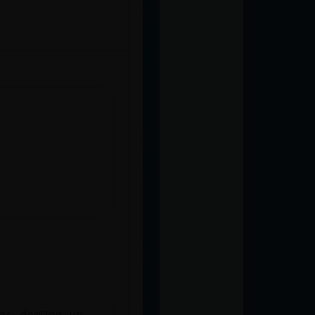
os dem᳠en un