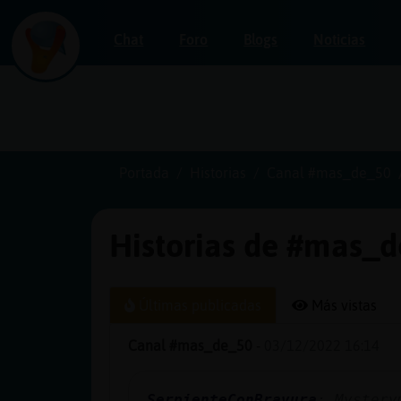
Chat
Foro
Blogs
Noticias
Iniciar
sesión
Portada
Historias
Canal #mas_de_50
Historias de #mas_d
¡Chatea
sin
publicidad!
Últimas publicadas
Más vistas
Canal #mas_de_50
-
03/12/2022 16:14
Crear
una
SerpienteConBravura
: Mystery