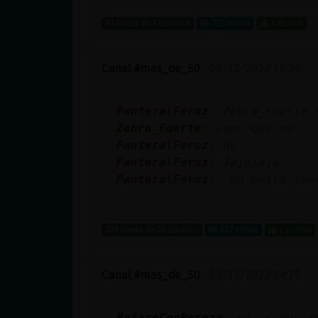
Mis blogs
91 líneas de 7 usuarios
713 visitas
4 puntos
Canal #mas_de_50
-
03/12/2022 15:29
Mis foros
Pantera\Feroz
: Zebra_Fuerte 
Zebra_Fuerte
: como que no
Registrar
Pantera\Feroz
: no
un canal
Pantera\Feroz
: Jajajaja
Pantera\Feroz
: un metro imed
...
Más
109 líneas de 10 usuarios
817 visitas
2 puntos
gestiones
Canal #mas_de_50
-
03/12/2022 14:19
PajaroConPereza
: no es muy r