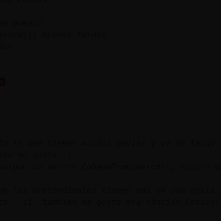
pe buenas
avura]]] buenas tardes
des
os
tu si que tienes muchas novias y yo no tengo 
ión me gusta :)
porque no quiere CobayaTransparente, seguro q
ue los pretendientes tienen mas de una novia
ta...si, tambien me gusta esa cancion CobayaT