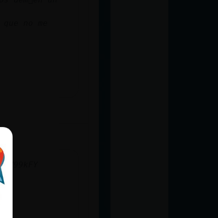
 que no me
5V99kFY