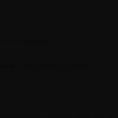
no es un villancito
io de tiiiiiiiiiiiiiiiiiiiiiiiiiiii
ecomendable que la gente que chatea pase de l