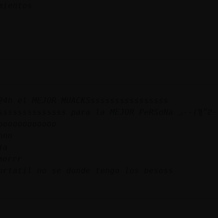
amientos
24h el MEJOR MUACKSssssssssssssssss
ssssssssss para la MEJOR PeRSoNa ۻ--(Ϡ״ϩ--
oooooooooooo
nnn
ja
morrr
ortatil no se donde tengo los besoss