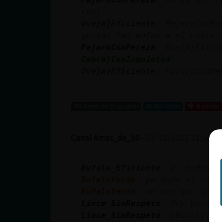
chat
Oveja}Eficiente
: PajaroConPe
gustan las mofas a mi costa 
PajaroConPereza
: Oveja}Efici
Cabra}ConInquietud
: ...
Oveja}Eficiente
: PajaroConPe
...
399 líneas de 15 usuarios
814 visitas
-8 puntos
Canal #mas_de_50
-
03/12/2022 11:38
Bufalo_Eficiente
: a todas 
BufaloVerde
: ya dudo si esto
BufaloVerde
: no veo que sea 
Lince_SinRespeto
: Muy buenos
Lince_SinRespeto
: [Bufalo\Ef