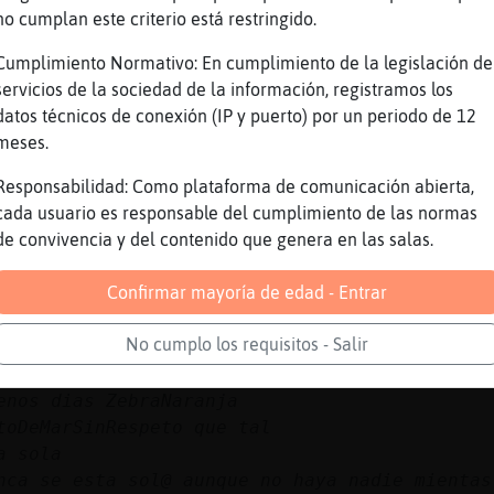
no cumplan este criterio está restringido.
https://youtu.be/4E8Yr4saiPg
Cumplimiento Normativo: En cumplimiento de la legislación de
servicios de la sociedad de la información, registramos los
tamed?
datos técnicos de conexión (IP y puerto) por un periodo de 12
arrea dolor, si lo dices por eso
meses.
orrox
Responsabilidad: Como plataforma de comunicación abierta,
cada usuario es responsable del cumplimiento de las normas
de convivencia y del contenido que genera en las salas.
Confirmar mayoría de edad - Entrar
No cumplo los requisitos - Salir
dias
enos dias ZebraNaranja
toDeMarSinRespeto que tal
a sola
nca se esta sol@ aunque no haya nadie mientas