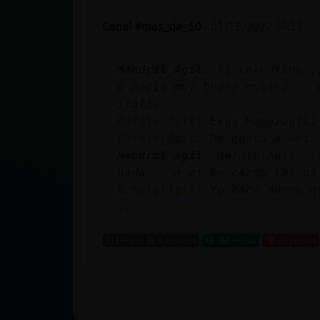
Canal #mas_de_50
-
03/12/2022 08:11
Mandril_Agil
: el celentano .
y hacia muy buena musica .. 
italia
Bufalo\Agil
: Eros Ramazzotti
Bufalo\Agil
: Me gusta a ami
Mandril_Agil
: Bufalo\Agil ..
nada .. a mi me carga las pi
Bufalo\Agil
: Yo hace mucho q
...
113 líneas de 4 usuarios
868 visitas
-10 puntos