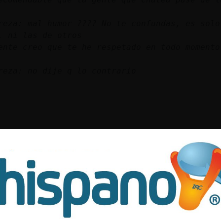
reza: mal humor ???? No te confundas, es solo
, ni las de otros
ente creo que te he respetado en todo momento
reza: no dije q lo contrario
o a ninguna,,,,,, https://youtu.be/uao7
 de chatear sea beneficioso
interesante
 dias a tod@s
iciente] Porfa coofi