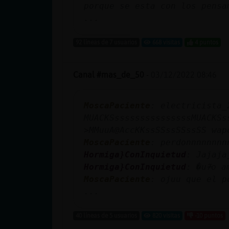
porque se esta con los pens
...
92 líneas de 7 usuarios
668 visitas
4 puntos
Canal #mas_de_50
-
03/12/2022 08:46
MoscaPaciente
: electricista_
MUACKSsssssssssssssssMUACKSsssss
>MMuuA@AccKKssSSssSSssSS wap
MoscaPaciente
: perdonnnnnnnn
Hormiga}ConInquietud
: Jajaja
Hormiga}ConInquietud
: �u᮴o a
MoscaPaciente
: ojuu que el p
...
40 líneas de 5 usuarios
820 visitas
-10 puntos