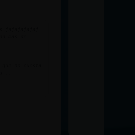
s jajajajajaj
od mas de
 que no cuesta
a ..