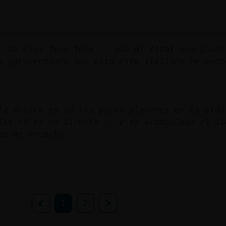
. de esos feos feos .. que al final son guapo
y aprovechando que esta este italiano he pedi
la musica es de los pocos placeres en la vida
las si es en directo .. y me acompa񡠴odo el di
ue no escucho
1
2