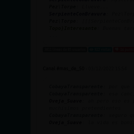
cuenta
Pez\Torpe
: Llueve...
SerpienteConBravura
: Pez\Tor
Pez\Torpe
: [[[SerpienteConBr
Topo}Interesante
: Buenas tar
Reservar
...
alias
3811 líneas de 85 usuarios
822 visitas
-16 punt
Actualizar
Canal #mas_de_50
-
03/12/2022 15:54
contraseña
CobayaTransparente
: por que 
CobayaTransparente
: esa canc
Oveja_Suave
: ah pero eso es 
Actualizar
muchisimos pretendientes
IP virtual
CobayaTransparente
: seguro q
Oveja_Suave
: la vida es boni
...