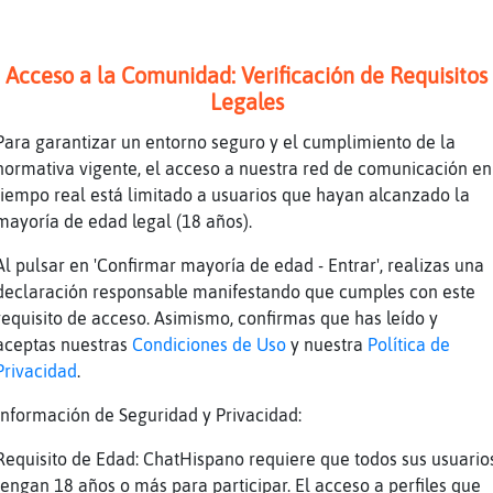
Acceso a la Comunidad: Verificación de Requisitos
Legales
Para garantizar un entorno seguro y el cumplimiento de la
normativa vigente, el acceso a nuestra red de comunicación en
tiempo real está limitado a usuarios que hayan alcanzado la
s la version de nina simone
mayoría de edad legal (18 años).
ocuente ers una chica poco usual y claro la
aso para bien
Al pulsar en 'Confirmar mayoría de edad - Entrar', realizas una
ntas de esta Melodía que.....
declaración responsable manifestando que cumples con este
co que piensa asi, Pinguino\Eficiente
requisito de acceso. Asimismo, confirmas que has leído y
de elegir RinoceronteConPereza
aceptas nuestras
Condiciones de Uso
y nuestra
Política de
Privacidad
.
Información de Seguridad y Privacidad:
Requisito de Edad: ChatHispano requiere que todos sus usuario
tengan 18 años o más para participar. El acceso a perfiles que