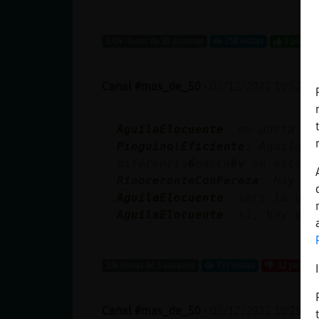
...
1709 líneas de 38 usuarios
758 visitas
1 puntos
Canal #mas_de_50
-
03/12/2022 10:52
AguilaElocuente
: me gusta ma
Pinguino\Eficiente
: AguilaEl
diferencia�marca�y en este c
RinoceronteConPereza
: hay ta
AguilaElocuente
: sers la uni
AguilaElocuente
: si, hay don
...
106 líneas de 5 usuarios
733 visitas
-12 puntos
Canal #mas_de_50
-
03/12/2022 10:29