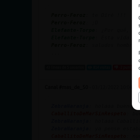
Perro-Feroz
: te Diré !!! 
Perro-Feroz
: ;D
Elefante-Torpe
: ¿Por qué, un
Elefante-Torpe
: Esta vida ac
Perro-Feroz
: saludos hombreT
...
43 líneas de 5 usuarios
814 visitas
-2 puntos
Canal #mas_de_50
-
03/12/2022 10:04
ZebraNaranja
: holaaa buenos 
CaballitoDeMarSinRespeto
: bu
ZebraNaranja
: holaaa Caballi
ZebraNaranja
: ya pense estab
CaballitoDeMarSinRespeto
: nu