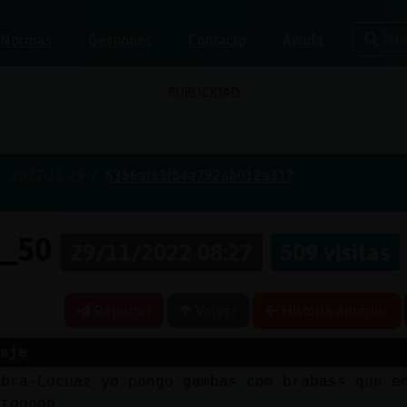
Bus
Normas
Gestiones
Contacto
Ayuda
PUBLICIDAD
2022-11-29
6386af83fb4a792ab012a317
e_50
29/11/2022 08:27
509 visitas
Reportar
Volver
Historia anterior
aje
ebra-Locuaz yo pongo gambas com brabass que e
itooooo