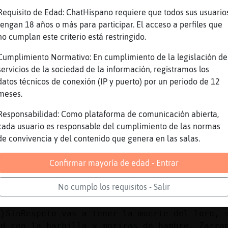
a}SinRespeto no me vales ni para jugar a fron
Requisito de Edad: ChatHispano requiere que todos sus usuario
ia te descoses
tengan 18 años o más para participar. El acceso a perfiles que
no cumplan este criterio está restringido.
NCARLO_ Hola Besitos majoo
menco_Humilde Holaaaaaa Besitosssss Besitosss
Cumplimiento Normativo: En cumplimiento de la legislación de
oooooooooooooooo
servicios de la sociedad de la información, registramos los
datos técnicos de conexión (IP y puerto) por un periodo de 12
trellaDeMarEnorme] muacksssssssss
meses.
recito que ilusiones tiene jajajajajajaj gili
Responsabilidad: Como plataforma de comunicación abierta,
menco_Humilde que tl la nocheee ??
cada usuario es responsable del cumplimiento de las normas
n50 reholasssssssssssssssssssssss
de convivencia y del contenido que genera en las salas.
n pues he dormido a trozos
Confirmar mayoría de edad - Entrar
es que esto no puede ser no cambian
menco_Humilde uohhhhh
No cumplo los requisitos - Salir
oy con mi primer cafe
a}SinRespeto vas a tener la muerte del loro, 
id con la barbilla y moriras de hambre. Zarra