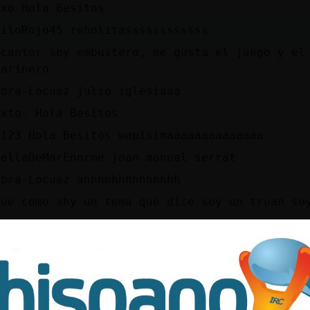
oxo Hola Besitos
HiloRojo45 reholitassssssssssss
 cantor soy embustero, me gusta el juego y el
marinero
ebra-Locuaz julio iglesiaaa
ixto- Hola Besitos
a123 Hola Besitos wapisimaaaaaaaaaaaaaa
rellaDeMarEnorme joan manuel serrat
ebra-Locuaz ahhhhhhhhhhhhhh
que como ahy un tema que dice soy un truan soy
escucho una cancion del pajaro ese ni que me 
oSensible Holaaaaaa Besitosssss Besitossss Mu
isimaaaaaaaaaaaaaaaaaaaaa
que tenemos que leer las personas decentes
nos d�, EstrellaDeMarEnorme