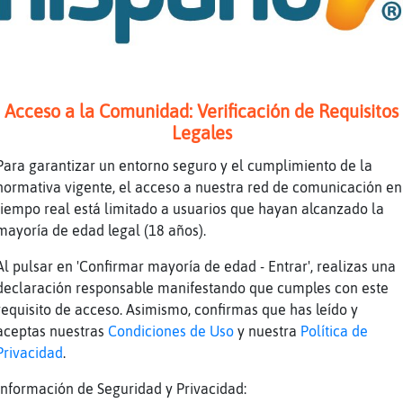
entes dice...
a}SinRespeto tira a ordeñar al toro, tarugo
 ya se lo hace el vecino a tu mama
Acceso a la Comunidad: Verificación de Requisitos
nto amol hay en la salaaaaaaaaaaaaa
Legales
a}SinRespeto quieres decir, como lo hacia tu 
Para garantizar un entorno seguro y el cumplimiento de la
rellaDeMarEnorme jajajajaja
normativa vigente, el acceso a nuestra red de comunicación en
verdad me voy hacer obispaaaaaaaaaaa
tiempo real está limitado a usuarios que hayan alcanzado la
ar que los gilis se acerquen a mi ya les dare
mayoría de edad legal (18 años).
or avispa
Al pulsar en 'Confirmar mayoría de edad - Entrar', realizas una
 picas
declaración responsable manifestando que cumples con este
requisito de acceso. Asimismo, confirmas que has leído y
pico entre horassss
aceptas nuestras
Condiciones de Uso
y nuestra
Política de
rellaDeMarEnorme, buenos dias :**
Privacidad
.
es que son como los becerros enseguida entras
Información de Seguridad y Privacidad:
ves el trapo