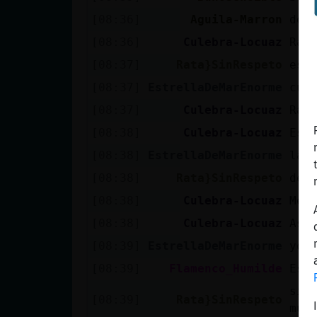
[08:36]
Aguila-Marron
dec
[08:36]
Culebra-Locuaz
Rat
[08:37]
Rata}SinRespeto
eso
[08:37]
EstrellaDeMarEnorme
cua
[08:37]
Culebra-Locuaz
Rat
[08:38]
Culebra-Locuaz
Est
[08:38]
EstrellaDeMarEnorme
la 
[08:38]
Rata}SinRespeto
dej
[08:38]
Culebra-Locuaz
Mej
[08:38]
Culebra-Locuaz
Asi
[08:39]
EstrellaDeMarEnorme
yo 
[08:39]
Flamenco_Humilde
Est
si 
[08:39]
Rata}SinRespeto
mue