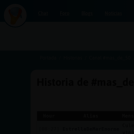
Chat
Foro
Blogs
Noticias
Iniciar
sesión
Portada
Historias
Canal #mas_de_50
Historia de #mas_d
¡Chatea
sin
publicidad!
Hour
Alias
Mens
Cul
Crear
[08:27]
EstrellaDeMarEnorme
vin
una