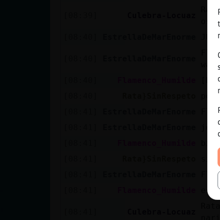
Rat
[08:39]
Culebra-Locuaz
ost
[08:40]
EstrellaDeMarEnorme
JUA
Fla
[08:40]
EstrellaDeMarEnorme
wap
[08:40]
Flamenco_Humilde
[Es
[08:40]
Rata}SinRespeto
pob
[08:41]
EstrellaDeMarEnorme
Fla
[08:41]
EstrellaDeMarEnorme
joa
[08:41]
Flamenco_Humilde
bie
[08:41]
Rata}SinRespeto
si 
[08:41]
EstrellaDeMarEnorme
Fla
[08:41]
Flamenco_Humilde
est
Rat
[08:41]
Culebra-Locuaz
nar