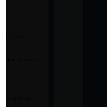
mujer???????
 un par de ostias
 en cuanto les