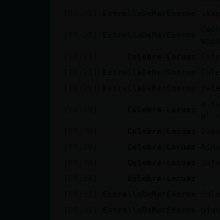
cuenta
[08:28]
EstrellaDeMarEnorme
ska
Cac
[08:28]
EstrellaDeMarEnorme
wap
Reservar
[08:28]
Culebra-Locuaz
Est
alias
[08:28]
EstrellaDeMarEnorme
Cul
[08:29]
EstrellaDeMarEnorme
Pet
a t
[08:30]
Culebra-Locuaz
Actualizar
al 
contraseña
[08:30]
Culebra-Locuaz
Jua
[08:30]
Culebra-Locuaz
Ain
[08:30]
Culebra-Locuaz
Jaj
Actualizar
[08:30]
Culebra-Locuaz
IP virtual
[08:31]
EstrellaDeMarEnorme
Cul
[08:31]
EstrellaDeMarEnorme
oju