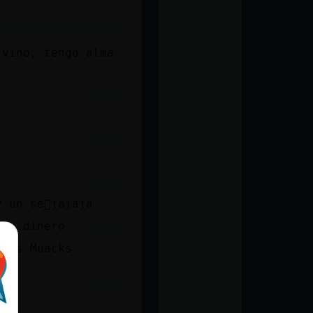
 vino, tengo alma
 un se񯲠jajaja
den dinero
acks Muacks