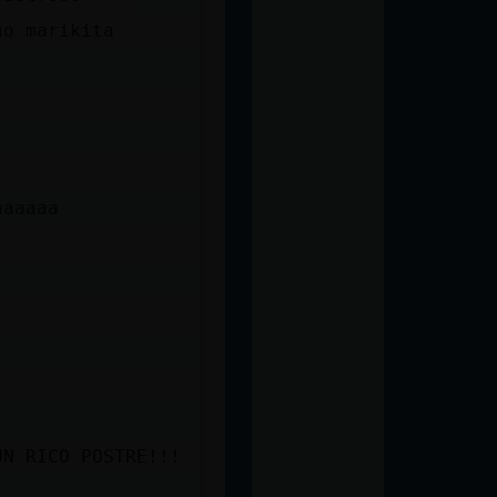
ño marikita
aaaaaa
UN RICO POSTRE!!!