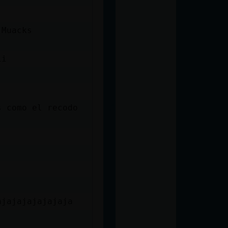
 Muacks
ii
s como el recodo
ajajajajajajaja