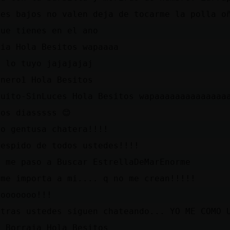
pes bajos no valen deja de tocarme la polla o
que tienes en el ano
cia Hola Besitos wapaaaa
a lo tuyo jajajajaj
anero1 Hola Besitos
quito-SinLuces Hola Besitos wapaaaaaaaaaaaaaa
nos diasssss 😊
no gentusa chatera!!!!
despido de todos ustedes!!!!
q me paso a Buscar EstrellaDeMarEnorme
 me importa a mi.... q no me crean!!!!!
oooooooo!!!
ntras ustedes siguen chateando... YO ME COMO 
y_Borraja Hola Besitos