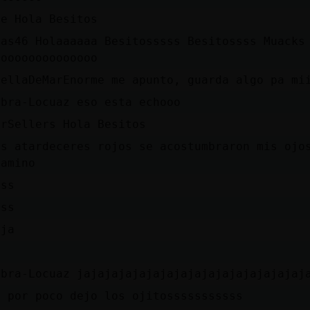
pe Hola Besitos
has46 Holaaaaaa Besitosssss Besitossss Muacks
ooooooooooooooo
rellaDeMarEnorme me apunto, guarda algo pa mi
ebra-Locuaz eso esta echooo
erSellers Hola Besitos
us atardeceres rojos se acostumbraron mis ojo
camino
sss
sss
aja
ebra-Locuaz jajajajajajajajajajajajajajajajaj
u por poco dejo los ojitosssssssssss