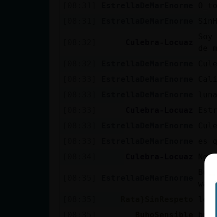
Mis blogs
[08:31]
EstrellaDeMarEnorme
O_t
[08:31]
EstrellaDeMarEnorme
Sin
Soy
[08:32]
Culebra-Locuaz
Mis foros
de 
[08:32]
EstrellaDeMarEnorme
Cul
[08:33]
EstrellaDeMarEnorme
Cal
Registrar
[08:33]
EstrellaDeMarEnorme
lun
un canal
[08:33]
Culebra-Locuaz
Est
[08:33]
EstrellaDeMarEnorme
Cul
[08:33]
EstrellaDeMarEnorme
es 
Más
[08:34]
Culebra-Locuaz
No 
gestiones
Buh
[08:35]
EstrellaDeMarEnorme
wap
[08:35]
Rata}SinRespeto
lo 
[08:35]
BuhoSensible
bue