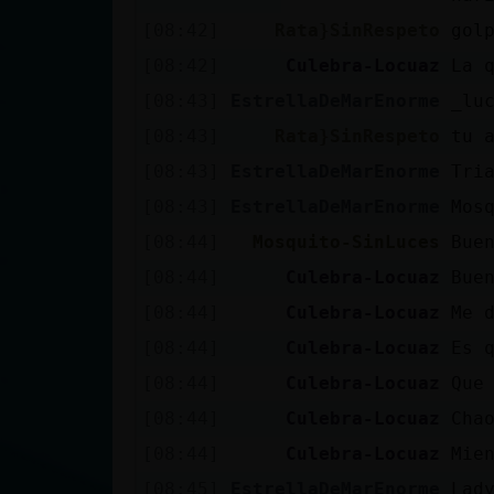
[08:42]
Rata}SinRespeto
gol
[08:42]
Culebra-Locuaz
La 
[08:43]
EstrellaDeMarEnorme
_lu
[08:43]
Rata}SinRespeto
tu 
[08:43]
EstrellaDeMarEnorme
Tri
[08:43]
EstrellaDeMarEnorme
Mos
[08:44]
Mosquito-SinLuces
Bue
[08:44]
Culebra-Locuaz
Bue
[08:44]
Culebra-Locuaz
Me 
[08:44]
Culebra-Locuaz
Es 
[08:44]
Culebra-Locuaz
Que
[08:44]
Culebra-Locuaz
Cha
[08:44]
Culebra-Locuaz
Mie
[08:45]
EstrellaDeMarEnorme
Lad