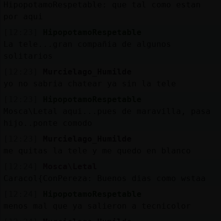
HipopotamoRespetable: que tal como estan
por aqui
[12:23]
HipopotamoRespetable
La tele...gran compañia de algunos
solitarios
[12:23]
Murcielago_Humilde
yo no sabria chatear ya sin la tele
[12:23]
HipopotamoRespetable
Mosca\Letal aqui...pues de maravilla, pasa
hijo..ponte comodo
[12:23]
Murcielago_Humilde
me quitas la tele y me quedo en blanco
[12:24]
Mosca\Letal
Caracol{ConPereza: Buenos dias como wstaa
[12:24]
HipopotamoRespetable
menos mal que ya salieron a tecnicolor