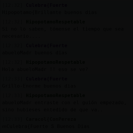
[12:32]
Culebra{Fuerte
Hipopotamo{Brillante buenos dias
[12:32]
HipopotamoRespetable
Si no lo saben, tómense el tiempo que sea
necesario....
[12:32]
Culebra{Fuerte
abueloMadr buenos dias
[12:32]
HipopotamoRespetable
Hola abueloMadr !! eso se ve?
[12:33]
Culebra{Fuerte
Grillo-Enorme buenos dias
[12:33]
HipopotamoRespetable
abueloMadr entraste con el guión empezado,
sino hubieses entedido de que va..
[12:33]
Caracol{ConPereza
ՠCulebra{Fuerte Տ Buenos Dias