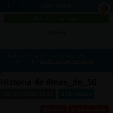
CHAT HISPANO
¡Chatea sin publicidad!
I
n
ic
ia
r
e
s
ió
n
PUBLICIDAD
s
Portada
Historias
Canal #mas_de_50
¡
C
h
a
t
e
a
in
u
b
l
ic
id
a
d
!
2022-11-28
63855eae50549505070c676e
s
p
Historia de #mas_de_50
C
r
e
a
r
n
a
u
e
n
t
a
28/11/2022 12:17
578 visitas
u
c
Reportar
Historia anterior