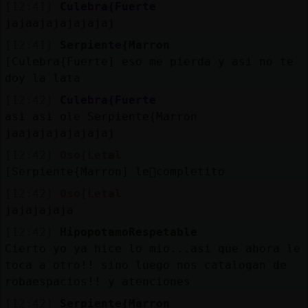
[12:41]
Culebra{Fuerte
jajaajajajajajaj
[12:41]
Serpiente{Marron
[Culebra{Fuerte] eso me pierda y asi no te
doy la lata
[12:42]
Culebra{Fuerte
asi asi ole Serpiente{Marron
jaajajajajajajaj
[12:42]
Oso{Letal
[Serpiente{Marron] le񥳠completito
[12:42]
Oso{Letal
jajajajaja
[12:42]
HipopotamoRespetable
Cierto yo ya hice lo mio...asi que ahora le
toca a otro!! sino luego nos catalogan de
robaespacios!! y atenciones
[12:42]
Serpiente{Marron