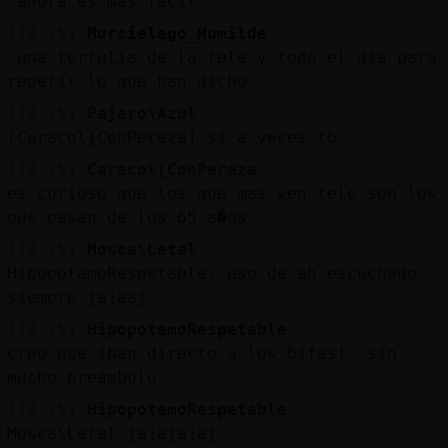
ahora es mas facil
[12:25]
Murcielago_Humilde
una tertulia de la tele y todo el dia para
repetir lo que han dicho
[12:25]
Pajaro\Azul
[Caracol{ConPereza] si a veces tb
[12:25]
Caracol{ConPereza
es curioso que los que mas ven tele son los
que pasan de los 65 a�os
[12:25]
Mosca\Letal
HipopotamoRespetable: eso de ah escuchado
siempre jajaaj
[12:25]
HipopotamoRespetable
creo que iban directo a los bifes!..sin
mucho preámbulo
[12:25]
HipopotamoRespetable
Mosca\Letal jajajajaj