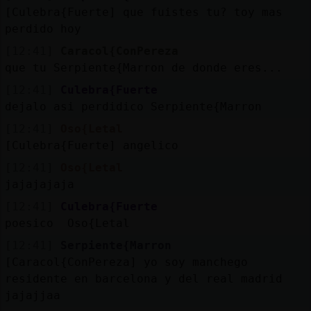
[Culebra{Fuerte] que fuistes tu? toy mas
perdido hoy
[12:41]
Caracol{ConPereza
que tu Serpiente{Marron de donde eres...
[12:41]
Culebra{Fuerte
dejalo asi perdidico Serpiente{Marron
[12:41]
Oso{Letal
[Culebra{Fuerte] angelico
[12:41]
Oso{Letal
jajajajaja
[12:41]
Culebra{Fuerte
poesico Oso{Letal
[12:41]
Serpiente{Marron
[Caracol{ConPereza] yo soy manchego
residente en barcelona y del real madrid
jajajjaa