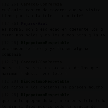
[12:26]
Caracol{ConPereza
cualquier centro de mayores que se visite
tiene puestaa la tele... con tele5
[12:26]
Pajaro\Azul
es normal son a esa edad en adelante los q
estan mas solos y no les queda otra q la tv
[12:26]
HipopotamoRespetable
encienden la tele y ya tienen alguna
compañía
[12:27]
Caracol{ConPereza
no se si eso sera un presagio de los que
haremos todos... ver tele 5
[12:28]
HipopotamoRespetable
los niños y los ancianos se parecen mcucho
[12:28]
HipopotamoRespetable
que no te quepan dudas, miraremos tele todo
le dia si Dios nos concede la gracia de