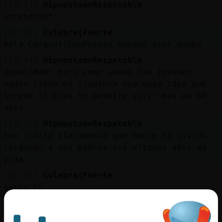
[12:33]
HipopotamoRespetable
entendido*
[12:34]
Culebra{Fuerte
hola Caracol{ConPereza buenos dias guapa
[12:34]
HipopotamoRespetable
abueloMadr pero como somos tan jovenes,
nadie tiene ni siquiera una vaga idea que
sucede si Dios te permite vivir mas de 80
años
[12:35]
HipopotamoRespetable
Eso indica claramente que nadie ha vivido
cuidando a sus padres los ultimos años de
vida
[12:35]
Culebra{Fuerte
seras tu
[12:35]
HipopotamoRespetable
abueloMadr sabes que puedes meter la