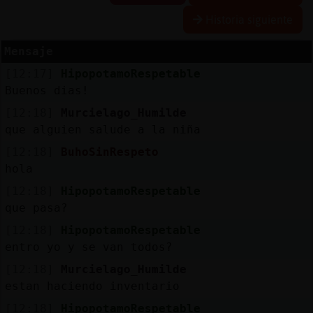
R
e
s
e
r
v
r
l
ia
s
Historia siguiente
a
a
Mensaje
[12:17]
HipopotamoRespetable
A
c
t
u
a
l
a
r
o
n
t
r
a
s
e
ñ
a
Buenos dias!
iz
c
[12:18]
Murcielago_Humilde
que alguien salude a la niña
[12:18]
BuhoSinRespeto
A
c
t
u
a
l
iz
a
P
ir
t
u
a
l
hola
r I
[12:18]
HipopotamoRespetable
v
que pasa?
[12:18]
HipopotamoRespetable
entro yo y se van todos?
M
is
lo
g
s
b
[12:18]
Murcielago_Humilde
estan haciendo inventario
[12:18]
HipopotamoRespetable