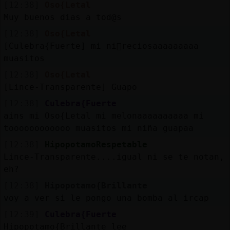
[12:38]
Oso{Letal
Muy buenos dias a tod@s
[12:38]
Oso{Letal
[Culebra{Fuerte] mi ni񡠰reciosaaaaaaaaa
muasitos
[12:38]
Oso{Letal
[Lince-Transparente] Guapo
[12:38]
Culebra{Fuerte
ains mi Oso{Letal mi melonaaaaaaaaaa mi
toooooooooooo muasitos mi niña guapaa
[12:38]
HipopotamoRespetable
Lince-Transparente....igual ni se te notan,
eh?
[12:38]
Hipopotamo{Brillante
voy a ver si le pongo una bomba al ircap
[12:39]
Culebra{Fuerte
Hipopotamo{Brillante lee