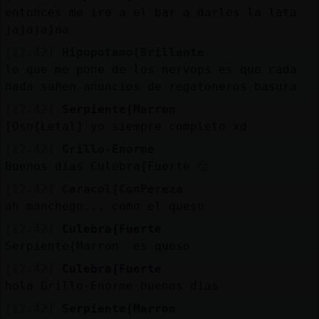
entonces me ire a el bar a darles la lata
jajajajaa
[12:42]
Hipopotamo{Brillante
lo que me pone de los nervops es que cada
nada sañen anuncios de regatoneros basura
[12:42]
Serpiente{Marron
[Oso{Letal] yo siempre completo xd
[12:42]
Grillo-Enorme
Buenos días Culebra{Fuerte 🙂
[12:42]
Caracol{ConPereza
ah manchego... como el queso
[12:42]
Culebra{Fuerte
Serpiente{Marron es queso
[12:42]
Culebra{Fuerte
hola Grillo-Enorme buenos dias
[12:42]
Serpiente{Marron