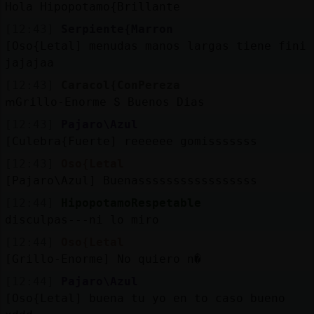
Hola Hipopotamo{Brillante
[12:43]
Serpiente{Marron
[Oso{Letal] menudas manos largas tiene fini
jajajaa
[12:43]
Caracol{ConPereza
ՠGrillo-Enorme Տ Buenos Dias
[12:43]
Pajaro\Azul
[Culebra{Fuerte] reeeeee gomisssssss
[12:43]
Oso{Letal
[Pajaro\Azul] Buenasssssssssssssssss
[12:44]
HipopotamoRespetable
disculpas---ni lo miro
[12:44]
Oso{Letal
[Grillo-Enorme] No quiero n�
[12:44]
Pajaro\Azul
[Oso{Letal] buena tu yo en to caso bueno