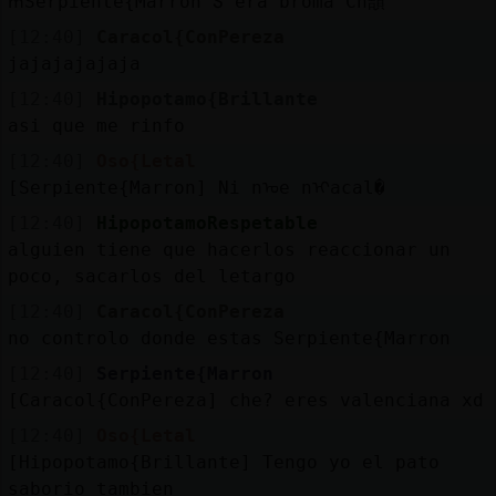
ՠSerpiente{Marron Տ era broma Ch頡
[12:40]
Caracol{ConPereza
jajajajajaja
[12:40]
Hipopotamo{Brillante
asi que me rinfo
[12:40]
Oso{Letal
[Serpiente{Marron] Ni nᠤe nᠢacal�
[12:40]
HipopotamoRespetable
alguien tiene que hacerlos reaccionar un
poco, sacarlos del letargo
[12:40]
Caracol{ConPereza
no controlo donde estas Serpiente{Marron
[12:40]
Serpiente{Marron
[Caracol{ConPereza] che? eres valenciana xd
[12:40]
Oso{Letal
[Hipopotamo{Brillante] Tengo yo el pato
saborio tambien