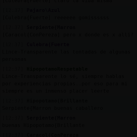
[Culebra{Fuerte] claro la vida misma
[12:37]
Pajaro\Azul
[Culebra{Fuerte] reeeeee gomissssss
[12:37]
Serpiente{Marron
[Caracol{ConPereza] pero x donde es x alli?
[12:37]
Culebra{Fuerte
Lince-Transparente las tontadas de algunas
personas
[12:37]
HipopotamoRespetable
Lince-Transparente lo sé, siempre hablas
por experiencias propias..por eso para mi
siempre es un inmenso placer leerte
[12:37]
Hipopotamo{Brillante
Serpiente{Marron buenas caballero
[12:37]
Serpiente{Marron
buenas Hipopotamo{Brillante
[12:37]
Caracol{ConPereza