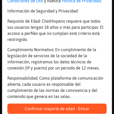
Condiciones de Uso
y nuestra
Política de Privacidad
.
hola Lince-Transparente buenos dias
[12:36]
Hipopotamo{Brillante
Información de Seguridad y Privacidad:
Culebra{Fuerte ya ya
Requisito de Edad: ChatHispano requiere que todos
[12:36]
HipopotamoRespetable
sus usuarios tengan 18 años o más para participar. El
Un dies para el Sr. Lince-Transparente!!!
acceso a perfiles que no cumplan este criterio está
(se nota que el si, hace las tareas)
restringido.
[12:36]
HipopotamoRespetable
Cumplimiento Normativo: En cumplimiento de la
diez!
legislación de servicios de la sociedad de la
[12:36]
Lince-Transparente
información, registramos los datos técnicos de
Buenos d�, Culebra{Fuerte.
conexión (IP y puerto) por un periodo de 12 meses.
[12:36]
Caracol{ConPereza
Responsabilidad: Como plataforma de comunicación
uis... Serpiente{Marron Buenos Dias
abierta, cada usuario es responsable del
[12:36]
Culebra{Fuerte
cumplimiento de las normas de convivencia y del
uis Lince-Transparente las llevas todas
contenido que genera en las salas.
[12:36]
HipopotamoRespetable
Felicitaciones alumnito aventajado!
Confirmar mayoría de edad - Entrar