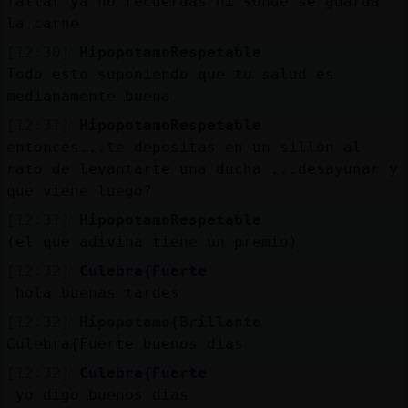
fallar ya no recuerdas ni sonde se guarda
la carne
[12:30]
HipopotamoRespetable
Todo esto suponiendo que tu salud es
medianamente buena
[12:31]
HipopotamoRespetable
entonces...te depositas en un sillón al
rato de levantarte una ducha ...desayunar y
que viene luego?
[12:31]
HipopotamoRespetable
(el que adivina tiene un premio)
[12:32]
Culebra{Fuerte
hola buenas tardes
[12:32]
Hipopotamo{Brillante
Culebra{Fuerte buenos dias
[12:32]
Culebra{Fuerte
yo digo buenos dias