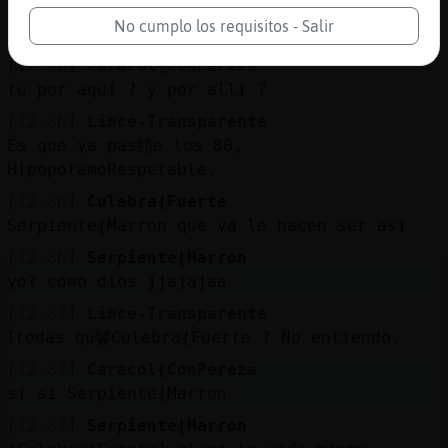
[12:36]
Serpiente{Marron
No cumplo los requisitos - Salir
[Caracol{ConPereza] buenos dias
[12:36]
Caracol{ConPereza
tu por aqui ? y por alli ?
[12:36]
Lince-Transparente
Es que ya pas頤e los 80,
HipopotamoRespetable.
[12:36]
Culebra{Fuerte
Serpiente{Marron que va le hacen ser asi
[12:36]
Serpiente{Marron
yo? como dios jjajajaa
[12:37]
Lince-Transparente
ߠtodas qu鬠Culebra{Fuerte ? No entiendo.
[12:37]
Caracol{ConPereza
si si Serpiente{Marron
[12:37]
Serpiente{Marron