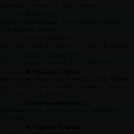
que culpa tendrá la caja? pienso..
[12:24]
Pajaro\Azul
[Caracol{ConPereza] lo es xq nos enboban
con ella en general
[12:24]
Caracol{ConPereza
ՠPantera\Real Տ aparece por arte de magia
[12:25]
Caracol{ConPereza
ՠPajaro\Azul Տ Buenos Dias entretiene
[12:25]
Murcielago_Humilde
de que hablaban? como sabian lo que tenian
que decir? seria un caos, diciendo cada
persona lo que pensaba
[12:25]
HipopotamoRespetable
haciendo hijos decian algunos pensadores
antiguos
[12:25]
Murcielago_Humilde