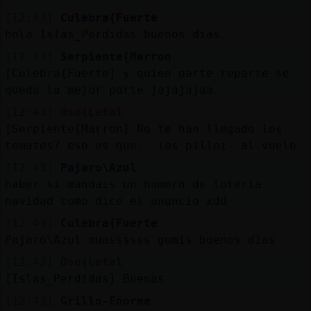
[12:43]
Culebra{Fuerte
hola Islas_Perdidas buenos dias
[12:43]
Serpiente{Marron
[Culebra{Fuerte] y quien parte reparte se
queda la mejor parte jajajajaa
[12:43]
Oso{Letal
[Serpiente{Marron] No te han llegado los
tomates? eso es que...los pill󠆩ni- al vuelo
[12:43]
Pajaro\Azul
haber si mandais un numero de loteria
navidad como dice el anuncio xdd
[12:43]
Culebra{Fuerte
Pajaro\Azul muassssss gomis buenos dias
[12:43]
Oso{Letal
[Islas_Perdidas] Buenas
[12:43]
Grillo-Enorme