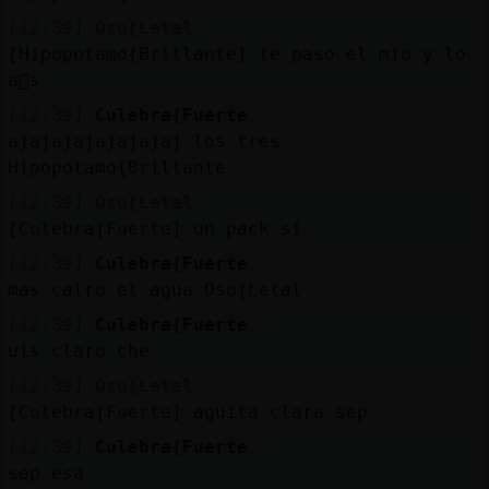
[12:39]
Oso{Letal
[Hipopotamo{Brillante] te paso el mio y lo
a񡤥s
[12:39]
Culebra{Fuerte
ajajajajajajajaj los tres
Hipopotamo{Brillante
[12:39]
Oso{Letal
[Culebra{Fuerte] un pack si
[12:39]
Culebra{Fuerte
mas calro el agua Oso{Letal
[12:39]
Culebra{Fuerte
uis claro che
[12:39]
Oso{Letal
[Culebra{Fuerte] aguita clara sep
[12:39]
Culebra{Fuerte
sep esa