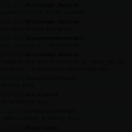
[12:21]
Murcielago_Humilde
pueden charlar entre ustedes
[12:22]
Murcielago_Humilde
la espera sera mas grata
[12:22]
HipopotamoRespetable
si, socializar entretiene
[12:22]
Murcielago_Humilde
tambien hay una television al fondo de la
sala por si prefieren mirar nada mas
[12:22]
Caracol{ConPereza
Buenos Dias
[12:22]
Mosca\Letal
Hola Buenos dias
[12:23]
Caracol{ConPereza
ՠMosca\Letal Տ Buenos Dias
[12:23]
Mosca\Letal