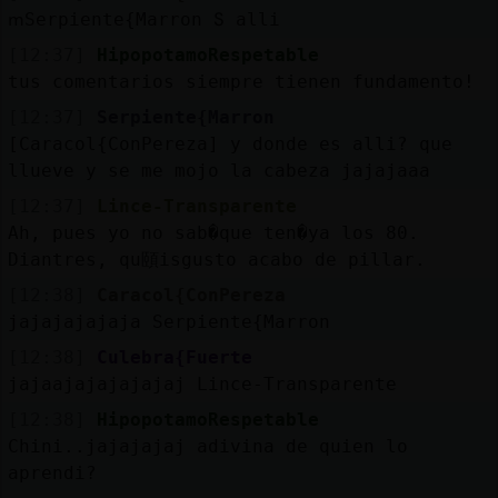
ՠSerpiente{Marron Տ alli
[12:37]
HipopotamoRespetable
tus comentarios siempre tienen fundamento!
[12:37]
Serpiente{Marron
[Caracol{ConPereza] y donde es alli? que
llueve y se me mojo la cabeza jajajaaa
[12:37]
Lince-Transparente
Ah, pues yo no sab�que ten�ya los 80.
Diantres, qu頤isgusto acabo de pillar.
[12:38]
Caracol{ConPereza
jajajajajaja Serpiente{Marron
[12:38]
Culebra{Fuerte
jajaajajajajajaj Lince-Transparente
[12:38]
HipopotamoRespetable
Chini..jajajajaj adivina de quien lo
aprendi?