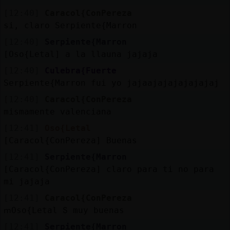
[12:40]
Caracol{ConPereza
si, claro Serpiente{Marron
[12:40]
Serpiente{Marron
[Oso{Letal] a la llauna jajaja
[12:40]
Culebra{Fuerte
Serpiente{Marron fui yo jajaajajajajajajaj
[12:40]
Caracol{ConPereza
mismamente valenciana
[12:41]
Oso{Letal
[Caracol{ConPereza] Buenas
[12:41]
Serpiente{Marron
[Caracol{ConPereza] claro para ti no para
mi jajaja
[12:41]
Caracol{ConPereza
ՠOso{Letal Տ muy buenas
[12:41]
Serpiente{Marron