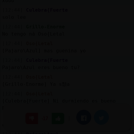
xddd
[12:44]
Culebra{Fuerte
solo lee
[12:44]
Grillo-Enorme
No tengo ná Oso{Letal
[12:44]
Oso{Letal
[Pajaro\Azul] mas guenina yo
[12:44]
Culebra{Fuerte
Pajaro\Azul eres bueno tu?
[12:44]
Oso{Letal
[Grillo-Enorme] Ya s頹a
[12:44]
Oso{Letal
[Culebra{Fuerte] Ni durmiendo es bueno
Pajaro\Azul
[12:44]
Culebra{Fuerte
|
Facebook
Twitter
-17
cafelitoss Oso{Letal