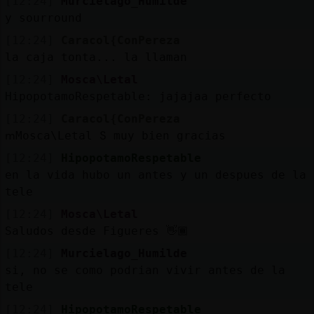
[12:24]
Murcielago_Humilde
y sourround
[12:24]
Caracol{ConPereza
la caja tonta... la llaman
[12:24]
Mosca\Letal
HipopotamoRespetable: jajajaa perfecto
[12:24]
Caracol{ConPereza
ՠMosca\Letal Տ muy bien gracias
[12:24]
HipopotamoRespetable
en la vida hubo un antes y un despues de la
tele
[12:24]
Mosca\Letal
Saludos desde Figueres 👋🏾
[12:24]
Murcielago_Humilde
si, no se como podrian vivir antes de la
tele
[12:24]
HipopotamoRespetable