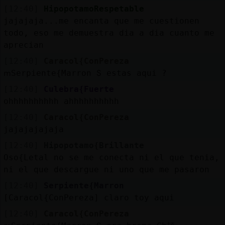
[12:40]
HipopotamoRespetable
jajajaja...me encanta que me cuestionen
todo, eso me demuestra dia a dia cuanto me
aprecian
[12:40]
Caracol{ConPereza
ՠSerpiente{Marron Տ estas aqui ?
[12:40]
Culebra{Fuerte
ohhhhhhhhhh ahhhhhhhhhh
[12:40]
Caracol{ConPereza
jajajajajaja
[12:40]
Hipopotamo{Brillante
Oso{Letal no se me conecta ni el que tenia,
ni el que descargue ni uno que me pasaron
[12:40]
Serpiente{Marron
[Caracol{ConPereza] claro toy aqui
[12:40]
Caracol{ConPereza