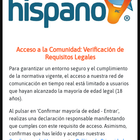
cucharita..donde y cuando gustes. jajajaja
[12:35]
Serpiente{Marron
por que fini me cuida a mi jajajaja
[12:35]
Culebra{Fuerte
jajajaajajajajaj
[12:35]
Hipopotamo{Brillante
Acceso a la Comunidad: Verificación de
joder las payasadas que hay que leer
Requisitos Legales
[12:35]
Culebra{Fuerte
Para garantizar un entorno seguro y el cumplimiento
Serpiente{Marron buenos dias
de la normativa vigente, el acceso a nuestra red de
[12:35]
Lince-Transparente
comunicación en tiempo real está limitado a usuarios
Despu鳠del desayuno, toca chatear.
que hayan alcanzado la mayoría de edad legal (18
años).
[12:36]
Serpiente{Marron
[Culebra{Fuerte] buenos dias
Al pulsar en 'Confirmar mayoría de edad - Entrar',
[12:36]
Culebra{Fuerte
realizas una declaración responsable manifestando
Hipopotamo{Brillante es lunes mañana martes
que cumples con este requisito de acceso. Asimismo,
confirmas que has leído y aceptas nuestras
[12:36]
Culebra{Fuerte