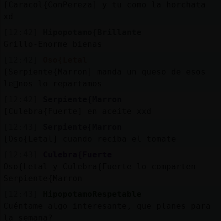
[Caracol{ConPereza] y tu como la horchata
xd
[12:42]
Hipopotamo{Brillante
Grillo-Enorme bienas
[12:42]
Oso{Letal
[Serpiente{Marron] manda un queso de esos
le񥳬nos lo repartamos
[12:42]
Serpiente{Marron
[Culebra{Fuerte] en aceite xxd
[12:43]
Serpiente{Marron
[Oso{Letal] cuando reciba el tomate
[12:43]
Culebra{Fuerte
Oso{Letal y Culebra{Fuerte lo comparten
Serpiente{Marron
[12:43]
HipopotamoRespetable
Cuéntame algo interesante, que planes para
la semana?