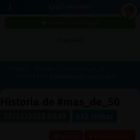
CHAT HISPANO
¡Chatea sin publicidad!
PUBLICIDAD
Iniciar
sesión
Portada
Historias
Canal #mas_de_50
2022-11-27
63840d6d91ebfc7a18293ac9
¡Chatea
sin
publici
Historia de #mas_de_50
27/11/2022 04:49
631 visitas
Crear
una
Reportar
Historia anterior
cuenta