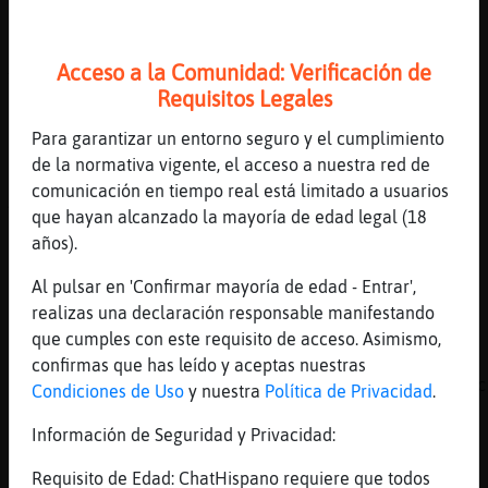
Debe ser experto en temas de chat , aprendo 
[04:55]
Zebra{DelMonton
Acceso a la Comunidad: Verificación de
Y en temas de ...el corazon
Requisitos Legales
[04:55]
Perro_Sensible
Para garantizar un entorno seguro y el cumplimiento
adem᳠es m�ecordatorio, todo se me olvida
de la normativa vigente, el acceso a nuestra red de
[04:56]
Zebra{DelMonton
comunicación en tiempo real está limitado a usuarios
Aham
que hayan alcanzado la mayoría de edad legal (18
[04:56]
Gallina}Insufrible
años).
soy la memoria de Perro_Sensible
Al pulsar en 'Confirmar mayoría de edad - Entrar',
[04:56]
Perro_Sensible
realizas una declaración responsable manifestando
jajaja
que cumples con este requisito de acceso. Asimismo,
[04:56]
Zebra{DelMonton
confirmas que has leído y aceptas nuestras
Eso es bueno Perro_Sensible , las gilipollec
Condiciones de Uso
y nuestra
Política de Privacidad
.
[04:56]
Zebra{DelMonton
Información de Seguridad y Privacidad:
:P
Requisito de Edad: ChatHispano requiere que todos
[04:56]
Leon_ConTimidez