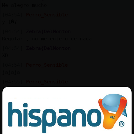
Me alegro mucho
[04:54]
Perro_Sensible
y t�?
[04:54]
Zebra{DelMonton
Regular , no me entero de nada
[04:54]
Zebra{DelMonton
XD
[04:54]
Perro_Sensible
jajaja
[04:55]
Perro_Sensible
[Gallina}Insufrible] es bueno para hacer el 
[04:55]
Zebra{DelMonton
Sii siii
[04:55]
Perro_Sensible
es el encargado
[04:55]
Zebra{DelMonton