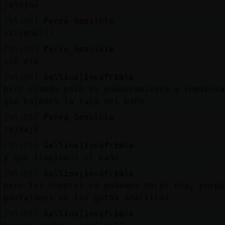
jajajaa
[05:00]
Perro_Sensible
sali󠢵enas!!
[05:00]
Perro_Sensible
sin ese
[05:00]
Gallina}Insufrible
pero cuando pasa el enamoramiento y comienza
que bajemos la tapa del baño
[05:01]
Perro_Sensible
jajaaja
[05:01]
Gallina}Insufrible
y que limpiemos el baño
[05:01]
Gallina}Insufrible
pero los hombres no podemos hacer eso, porqu
pantalones de las gotas amarillas
[05:01]
Gallina}Insufrible