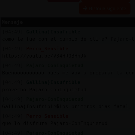
Historia siguiente
Mensaje
Reserva
[04:49]
Gallina}Insufrible
alias
como te fue con el cambio de clima? Pajaro-C
[04:49]
Perro_Sensible
https://youtu.be/V34HROBHhJk
Actuali
[04:49]
Pajaro-ConInquietud
contras
Buenoooooooooo pues me voy a preparar la cen
[04:49]
Gallina}Insufrible
provecho Pajaro-ConInquietud
Actuali
[04:49]
Pajaro-ConInquietud
IP
Gallina}Insufrible�los primeros dias fatal, 
virtual
[04:49]
Perro_Sensible
que lo disfrute Pajaro-ConInquietud
[04:49]
Pajaro-ConInquietud