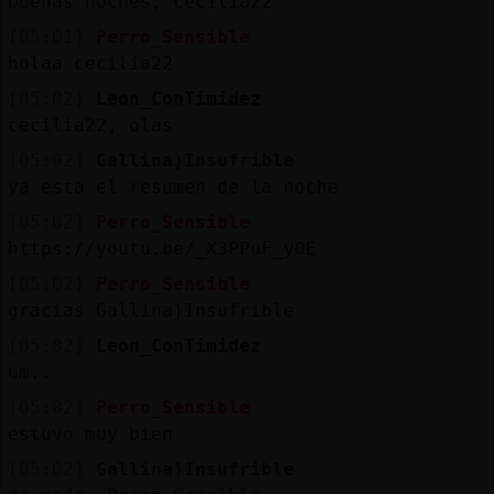
buenas noches, cecilia22
[05:01]
Perro_Sensible
holaa cecilia22
[05:02]
Leon_ConTimidez
cecilia22, olas
[05:02]
Gallina}Insufrible
ya esta el resumen de la noche
[05:02]
Perro_Sensible
https://youtu.be/_X3PPuF_yOE
[05:02]
Perro_Sensible
gracias Gallina}Insufrible
[05:02]
Leon_ConTimidez
um..
[05:02]
Perro_Sensible
estuvo muy bien
[05:02]
Gallina}Insufrible