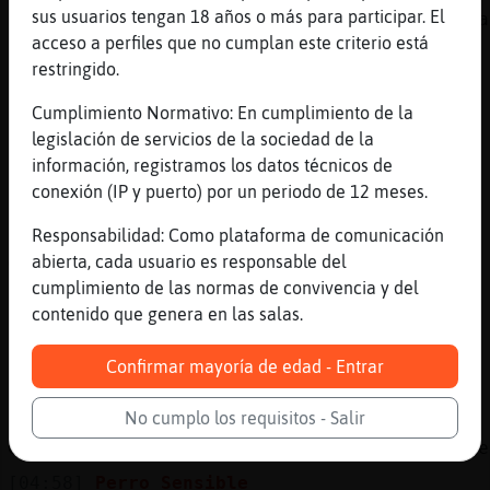
sus usuarios tengan 18 años o más para participar. El
olaaaaaaaaaaaaaaaaaaaaaaaaaaaaaaaaaaaaaaaaaa
acceso a perfiles que no cumplan este criterio está
[04:56]
Perro_Sensible
restringido.
holaaaa Leon_ConTimidez
Cumplimiento Normativo: En cumplimiento de la
[04:57]
Leon_ConTimidez
legislación de servicios de la sociedad de la
Perro_Sensible, !!!!!!
información, registramos los datos técnicos de
[04:57]
Gallina}Insufrible
conexión (IP y puerto) por un periodo de 12 meses.
saludos Leon_ConTimidez
Responsabilidad: Como plataforma de comunicación
[04:57]
Leon_ConTimidez
abierta, cada usuario es responsable del
Gallina}Insufrible, buenas noxes
cumplimiento de las normas de convivencia y del
[04:57]
Leon_ConTimidez
contenido que genera en las salas.
!!
[04:57]
Perro_Sensible
Confirmar mayoría de edad - Entrar
https://youtu.be/U3AugwfuuB0
No cumplo los requisitos - Salir
[04:57]
Perro_Sensible
Gallina}Insufrible, Zebra{DelMonton espera e
[04:58]
Perro_Sensible