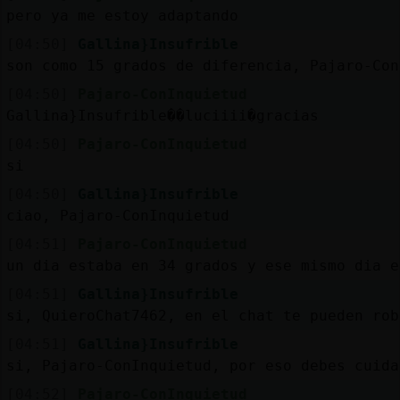
Mis
pero ya me estoy adaptando
blogs
[04:50]
Gallina}Insufrible
son como 15 grados de diferencia, Pajaro-Con
[04:50]
Pajaro-ConInquietud
Mis
Gallina}Insufrible��luciiii�gracias
foros
[04:50]
Pajaro-ConInquietud
si
[04:50]
Gallina}Insufrible
Registr
ciao, Pajaro-ConInquietud
un
[04:51]
Pajaro-ConInquietud
canal
un dia estaba en 34 grados y ese mismo dia e
[04:51]
Gallina}Insufrible
si, QuieroChat7462, en el chat te pueden rob
Más
[04:51]
Gallina}Insufrible
gestion
si, Pajaro-ConInquietud, por eso debes cuida
[04:52]
Pajaro-ConInquietud