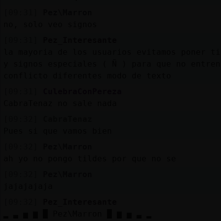
[09:31]
Pez\Marron
no, solo veo signos
[09:31]
Pez_Interesante
la mayoria de los usuarios evitamos poner ti
y signos especiales ( Ñ ) para que no entren
conflicto diferentes modo de texto
[09:31]
CulebraConPereza
CabraTenaz no sale nada
[09:32]
CabraTenaz
Pues si que vamos bien
[09:32]
Pez\Marron
ah yo no pongo tildes por que no se
[09:32]
Pez\Marron
jajajajaja
[09:32]
Pez_Interesante
▂ ▃ ▅ ▆ █ Pez\Marron █ ▆ ▅ ▃ ▂