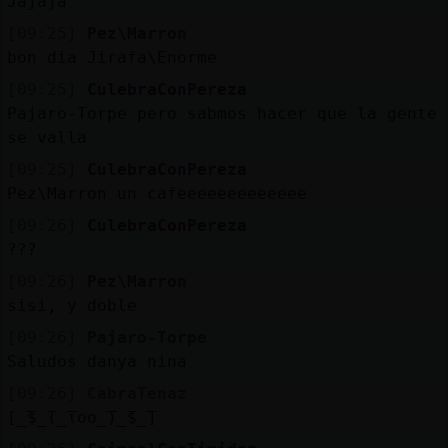
Jajaja
[09:25]
Pez\Marron
bon dia Jirafa\Enorme
[09:25]
CulebraConPereza
Pajaro-Torpe pero sabmos hacer que la gente 
se valla
[09:25]
CulebraConPereza
Pez\Marron un cafeeeeeeeeeeeee
[09:26]
CulebraConPereza
???
[09:26]
Pez\Marron
sisi, y doble
[09:26]
Pajaro-Torpe
Saludos danya nina
[09:26]
CabraTenaz
[̲̅$̲̅(̲̅ιοο̲̅)̲̅$̲̅]