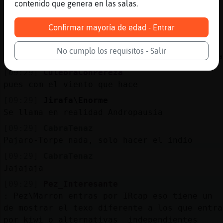
contenido que genera en las salas.
[09:29]
Pajaro-Torpe
CabraTenaz Que representa tu dibujito
Confirmar mayoría de edad - Entrar
[09:29]
CulebraConPereza
Jirafa\Enorme
No cumplo los requisitos - Salir
jajajajajajajajajajajajajajajajajajajajajaja
[09:29]
CulebraConPereza
pues com el viento que hace
[09:29]
Jirafa\Enorme
Se llama en realidad Andropausia
[09:29]
CabraTenaz
Pajaro-Torpe nada, solo hacer el indio
[09:29]
CabraTenaz
Jajajaja
[09:29]
Pez_Interesante
: Pez\Marron entras por IRcap eso tiene un 
de mostrar el texo diferente a los que entra
por kiwi o alternativas independientes