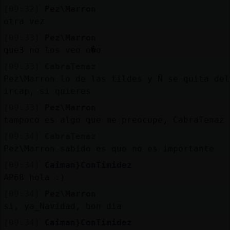
[09:32]
Pez\Marron
otra vez
[09:33]
Pez\Marron
que3 no los veo o�o
[09:33]
CabraTenaz
Pez\Marron lo de las tildes y Ñ se quita del
ircap, si quieres
[09:33]
Pez\Marron
tampoco es algo que me preocupe, CabraTenaz
[09:34]
CabraTenaz
Pez\Marron sabido es que no es importante
[09:34]
Caiman}ConTimidez
AP68 hola :)
[09:34]
Pez\Marron
si, ya_Navidad, bon dia
[09:34]
Caiman}ConTimidez