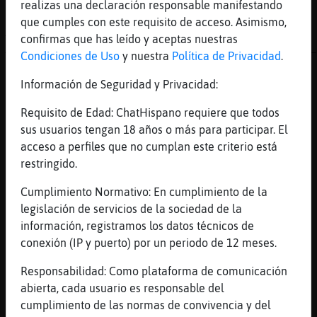
realizas una declaración responsable manifestando
[09:28]
CabraTenaz
que cumples con este requisito de acceso. Asimismo,
__̴ı̴̴̡̡̡ ̡͌l̡̡̡ ̡͌l̡*̡̡ ̴̡ı̴̴̡ ̡̡͡|̲̲̲͡͡͡ ̲▫̲͡
confirmas que has leído y aceptas nuestras
̲̲̲͡͡π̲̲͡͡ ̲̲͡▫̲̲͡͡ ̲|̡̡̡ ̡ ̴̡ı̴̡̡ ̡͌l̡̡̡̡.___
Condiciones de Uso
y nuestra
Política de Privacidad
.
[09:28]
Pez_Interesante
Información de Seguridad y Privacidad:
lo ultimo es un billete de 100
[09:28]
Pez\Marron
Requisito de Edad: ChatHispano requiere que todos
no los veo Pez_Interesante
sus usuarios tengan 18 años o más para participar. El
acceso a perfiles que no cumplan este criterio está
[09:28]
Pez_Interesante
restringido.
lo se
[09:28]
Jirafa\Enorme
Cumplimiento Normativo: En cumplimiento de la
Hoy estoy tan caliente que me voy hacer una
legislación de servicios de la sociedad de la
tostada en la barriga
información, registramos los datos técnicos de
conexión (IP y puerto) por un periodo de 12 meses.
[09:28]
Jirafa\Enorme
Jaja
Responsabilidad: Como plataforma de comunicación
[09:29]
Jirafa\Enorme
abierta, cada usuario es responsable del
Ostras, estoy pitopausico
cumplimiento de las normas de convivencia y del