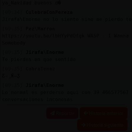
ya_Navidad buenos d�
[09:34]
CulebraConPereza
Jirafa\Enorme no lo siento sino me pierdo to
[09:35]
Pez\Marron
https://youtu.be/lbHYyPdQfqk WASP - I Wanna 
Somebody
[09:35]
Jirafa\Enorme
Te pierdes en que sentido
[09:35]
CabraTenaz
Ƹ̵̡Ӝ̵̨̄Ʒ
[09:35]
Jirafa\Enorme
Lo normal es perderse aqui con 39 466577567
conversaciones inconesas
Reportar
Historia anterior
Historia siguiente