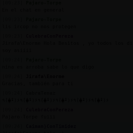
[09:23]
Pajaro-Torpe
En el chat en general
[09:23]
Pajaro-Torpe
lis ircop no nos protegen
[09:23]
CulebraConPereza
Jirafa\Enorme Hola Besitos , yo todos los di
soy asiiii
[09:24]
Pajaro-Torpe
nina es arroba sabe lo que digo
[09:24]
Jirafa\Enorme
Gracias, también para ti
[09:24]
CabraTenaz
٩(̾●̮̮̃̾•̃̾)۶٩(̾●̮̮̃̾•̃̾)۶٩(̾●̮̮̃̾•̃̾)۶٩(̾●̮̮̃̾•̃̾)۶٩(̾●̮̮̃̾•̃̾)۶٩(̾●̮̮̃̾•̃̾)۶
[09:24]
CulebraConPereza
Pajaro-Torpe fuiii
[09:24]
Caiman}ConTimidez