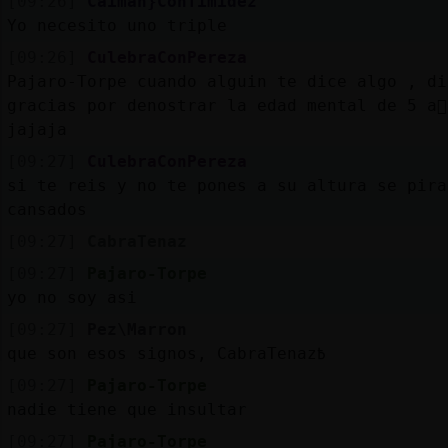
[09:26]
Caiman}ConTimidez
Yo necesito uno triple
[09:26]
CulebraConPereza
Pajaro-Torpe cuando alguin te dice algo , di
gracias por denostrar la edad mental de 5 a񩴯
jajaja
[09:27]
CulebraConPereza
si te reis y no te pones a su altura se pira
cansados
[09:27]
CabraTenaz
[09:27]
Pajaro-Torpe
yo no soy asi
[09:27]
Pez\Marron
que son esos signos, CabraTenaz߿
[09:27]
Pajaro-Torpe
nadie tiene que insultar
[09:27]
Pajaro-Torpe