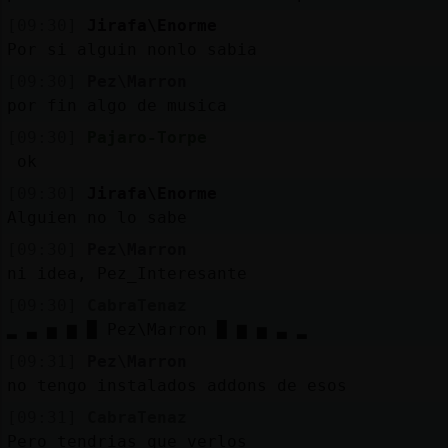
[09:30]
Jirafa\Enorme
Por si alguin nonlo sabia
[09:30]
Pez\Marron
por fin algo de musica
[09:30]
Pajaro-Torpe
ok
[09:30]
Jirafa\Enorme
Alguien no lo sabe
[09:30]
Pez\Marron
ni idea, Pez_Interesante
[09:30]
CabraTenaz
▂ ▃ ▅ ▆ █ Pez\Marron █ ▆ ▅ ▃ ▂
[09:31]
Pez\Marron
no tengo instalados addons de esos
[09:31]
CabraTenaz
Pero tendrias que verlos