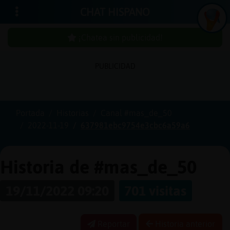
CHAT HISPANO
¡Chatea sin publicidad!
PUBLICIDAD
Iniciar
sesión
Portada
Historias
Canal #mas_de_50
2022-11-19
637981ebc9754e3cbc6a59a6
¡Chatea
sin
publici
Historia de #mas_de_50
19/11/2022 09:20
701 visitas
Crear
una
Reportar
Historia anterior
cuenta