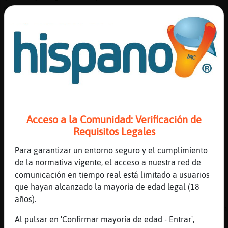
ni hacer que los insultes
[09:27]
CabraTenaz
Pez\Marron na, pasando el rato
[09:28]
Pez\Marron
ah vale
[09:28]
Pez_Interesante
Pez\Marron tu ves signos raros
[09:28]
Pez\Marron
Acceso a la Comunidad: Verificación de
si
Requisitos Legales
[09:28]
Pajaro-Torpe
Para garantizar un entorno seguro y el cumplimiento
Me silencio
de la normativa vigente, el acceso a nuestra red de
[09:28]
Pez_Interesante
comunicación en tiempo real está limitado a usuarios
Pez\Marron pero son dibujos con sentido
que hayan alcanzado la mayoría de edad legal (18
[09:28]
CulebraConPereza
años).
lo se aunque no seanos asii , a veces entran
Al pulsar en 'Confirmar mayoría de edad - Entrar',
ese modoo jajaja