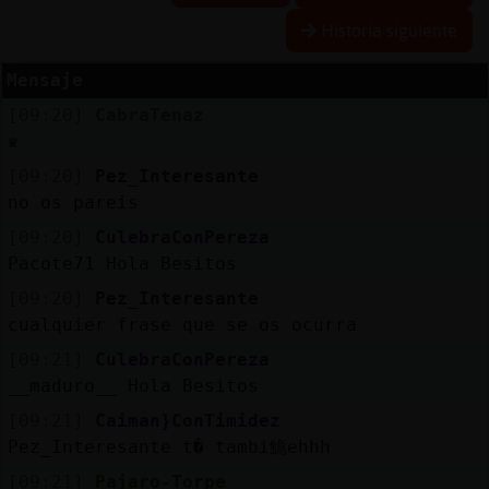
Historia siguiente
Mensaje
Reserva
[09:20]
CabraTenaz
alias
♛
[09:20]
Pez_Interesante
no os pareis
Actuali
[09:20]
CulebraConPereza
contras
Pacote71 Hola Besitos
[09:20]
Pez_Interesante
cualquier frase que se os ocurra
Actuali
[09:21]
CulebraConPereza
IP
__maduro__ Hola Besitos
virtual
[09:21]
Caiman}ConTimidez
Pez_Interesante t� tambi鮠ehhh
[09:21]
Pajaro-Torpe