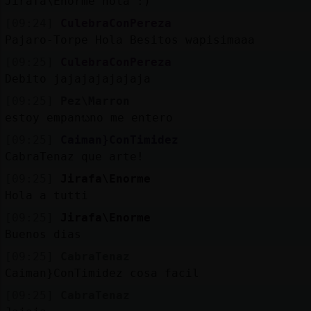
Jirafa\Enorme hola :)
[09:24]
CulebraConPereza
Pajaro-Torpe Hola Besitos wapisimaaa
[09:25]
CulebraConPereza
Debito jajajajajajaja
[09:25]
Pez\Marron
estoy empanᬠno me entero
[09:25]
Caiman}ConTimidez
CabraTenaz que arte!
[09:25]
Jirafa\Enorme
Hola a tutti
[09:25]
Jirafa\Enorme
Buenos dias
[09:25]
CabraTenaz
Caiman}ConTimidez cosa facil
[09:25]
CabraTenaz