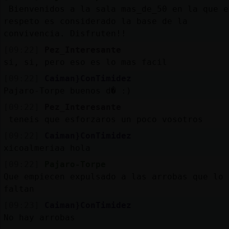
Mis
Bienvenidos a la sala mas_de_50 en la que e
blogs
respeto es considerado la base de la
convivencia. Disfruten!!
[09:22]
Pez_Interesante
si, si, pero eso es lo mas facil
Mis
foros
[09:22]
Caiman}ConTimidez
Pajaro-Torpe buenos d� :)
[09:22]
Pez_Interesante
teneis que esforzaros un poco vosotros
Registr
un
[09:22]
Caiman}ConTimidez
canal
xicoalmeriaa hola
[09:22]
Pajaro-Torpe
Que empiecen expulsado a las arrobas que lo
faltan
Más
[09:23]
Caiman}ConTimidez
gestion
No hay arrobas