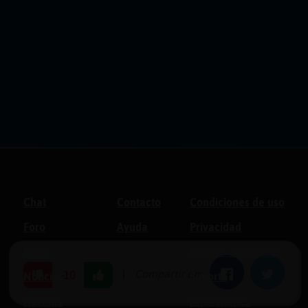
Chat
Contacto
Condiciones de uso
Foro
Ayuda
Privacidad
Blogs
Política de cookies
|
Compartir en:
Facebook
Twitter
-10
Noticias
Soporte
Normas
Anunciantes