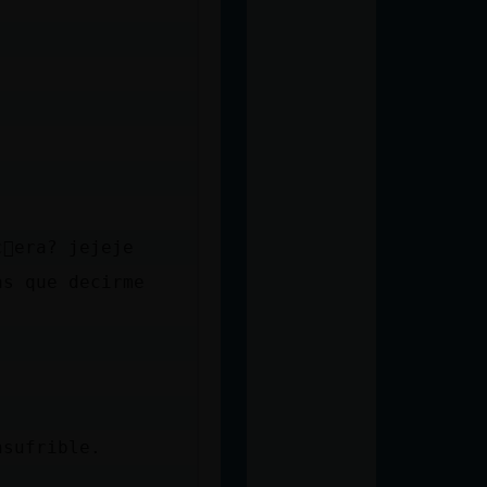
󭯠era? jejeje
as que decirme
nsufrible.