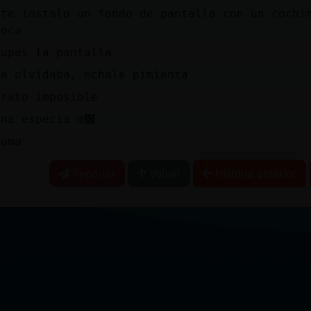
 te instalo un fondo de pantalla con un cochi
boca
hupas la pantalla
me olvidaba, echale pimienta
arato imposible
una especia m᳿
cuma
Reportar
Volver
Historia anterior