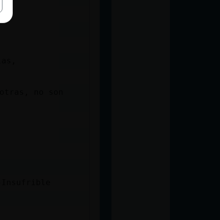
las,
otras, no son
}Insufrible