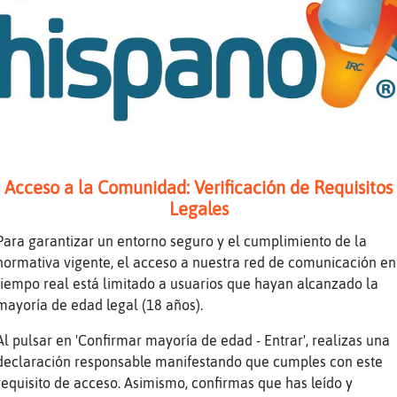
altarse uno es motivo de mᳬ
o oye t� a lo tuyo
a m�e es igual que est鳠o no
a muñeca
mpre fui a lo mio
 a ti no te gusta pues vale
Acceso a la Comunidad: Verificación de Requisitos
o tienes que ignorarme
Legales
sabes como hacerlo
Para garantizar un entorno seguro y el cumplimiento de la
lo hago, el 99,9% de las veces
normativa vigente, el acceso a nuestra red de comunicación en
hace falta te explique el maestro
tiempo real está limitado a usuarios que hayan alcanzado la
mayoría de edad legal (18 años).
se
Al pulsar en 'Confirmar mayoría de edad - Entrar', realizas una
declaración responsable manifestando que cumples con este
a CAP2338 jajajajaajajajaj
requisito de acceso. Asimismo, confirmas que has leído y
umiendo, Caiman}Insufrible