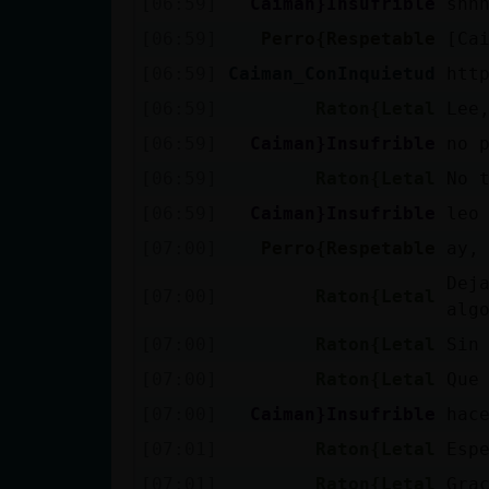
[06:59]
Caiman}Insufrible
shh
cuenta
[06:59]
Perro{Respetable
[Ca
[06:59]
Caiman_ConInquietud
htt
[06:59]
Raton{Letal
Lee
Reservar
[06:59]
Caiman}Insufrible
no 
alias
[06:59]
Raton{Letal
No 
[06:59]
Caiman}Insufrible
leo
Actualizar
[07:00]
Perro{Respetable
ay, 
contraseña
Dej
[07:00]
Raton{Letal
alg
[07:00]
Raton{Letal
Sin
Actualizar
[07:00]
Raton{Letal
Que
IP virtual
[07:00]
Caiman}Insufrible
hac
[07:01]
Raton{Letal
Esp
[07:01]
Raton{Letal
Gra