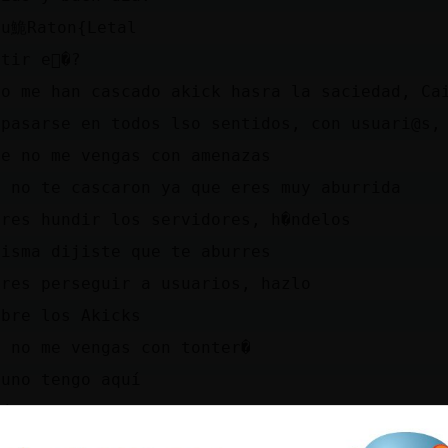
qu鮠Raton{Letal
tir e񠱵�?
�o me han cascado akick hasra la saciedad, Ca
 pasarse en todos lso sentidos, con usuari@s,
ue no me vengas con amenazas
i no te cascaron ya que eres muy aburrida
eres hundir los servidores, h�ndelos
misma dijiste que te aburres
eres perseguir a usuarios, hazlo
obre los Akicks
o no me vengas con tonter�
guno tengo aquí
más sabes que todos me los saltaba, muñeca