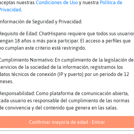
aceptas nuestras
Condiciones de Uso
y nuestra
Política de
 qu頶an desesperaditos por ello, lo intentan
Privacidad
.
o decia mi buena amiga Perro{Respetable
Información de Seguridad y Privacidad:
tires la piedra y escandas la mano
Requisito de Edad: ChatHispano requiere que todos sus usuario
feo
tengan 18 años o más para participar. El acceso a perfiles que
andar?
no cumplan este criterio está restringido.
 no me la sab� la anoto
Cumplimiento Normativo: En cumplimiento de la legislación de
andar, ok
servicios de la sociedad de la información, registramos los
datos técnicos de conexión (IP y puerto) por un periodo de 12
ta
meses.
nificado a definir
Responsabilidad: Como plataforma de comunicación abierta,
que desees
cada usuario es responsable del cumplimiento de las normas
comprendiste a la perfección
de convivencia y del contenido que genera en las salas.
 no llama a la RAE
Confirmar mayoría de edad - Entrar
uro que te lo aceptan
ana