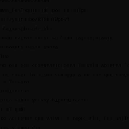
hhhhhhhhhhhhhhhhhh
iman_ConInquietud] por tu culpa
ps://youtu.be/RD6khYNpnS4
, Caiman}Insufrible
puede evitar sacar su lado jajajajajaaja
te nombré hasta ahora
 leo
no era ese comentario para la sala abierta ߯ c
a de hacer lo mismo conmigo a no ser que teng
o a la cara
 indirectas
 bien sabes yo soy hiperdirecto.
er el qu�?
ero no tener que volver a repetirlo, Caiman}I
cias y buen día.