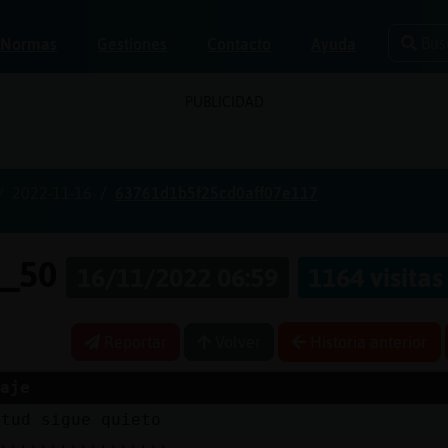
Bus
Normas
Gestiones
Contacto
Ayuda
PUBLICIDAD
2022-11-16
63761d1b5f25cd0aff07e117
e_50
16/11/2022 06:59
1164 visitas
Reportar
Volver
Historia anterior
aje
etud sigue quieto