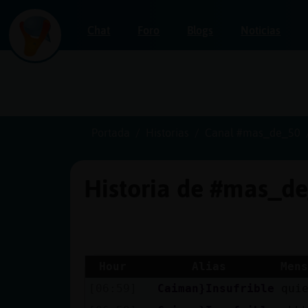
Chat
Foro
Blogs
Noticias
Iniciar
sesión
Portada
Historias
Canal #mas_de_50
Historia de #mas_d
¡Chatea
sin
publicidad!
Hour
Alias
Mens
[06:59]
Caiman}Insufrible
qui
Crear
una