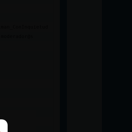
iman_ConInquietud
 moderador@s