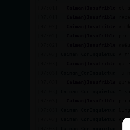
Mis blogs
[07:01]
Caiman}Insufrible
el 
[07:01]
Caiman}Insufrible
repe
[07:02]
Caiman}Insufrible
a m
Mis foros
[07:02]
Caiman}Insufrible
por
[07:02]
Caiman}Insufrible
as�
[07:03]
Caiman_ConInquietud
A t
Registrar
un canal
[07:03]
Caiman}Insufrible
qui
[07:03]
Caiman_ConInquietud
Tu 
[07:03]
Caiman}Insufrible
qui
Más
[07:03]
Caiman_ConInquietud
Y s
gestiones
[07:03]
Caiman}Insufrible
per
[07:03]
Caiman_ConInquietud
Nin
[07:03]
Caiman_ConInquietud
Ade
[07:03]
Caiman_ConInquietud
`_`