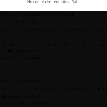
No cumplo los requisitos - Salir
ue tu camino
hora, dejo de prestarte atención
era a tus 2 amigas.
necesito esperarlas, estoy en contacto con el
h
o le dices a la tuya qu頬o que le hayan dicho 
as m�, s󬯠conocidas
 tocas por el móvil
 chat
fecto
 poco te conformas
sta altura no prepares cena de navida, Caiman
tn�pensado hacerlo
ta para eso eres imb飩l