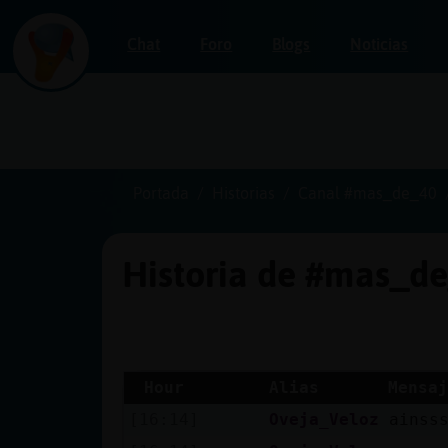
Chat
Foro
Blogs
Noticias
Iniciar
sesión
Portada
Historias
Canal #mas_de_40
Historia de #mas_d
¡Chatea
sin
publicidad!
Hour
Alias
Mensaj
[16:14]
Oveja_Veloz
ainss
Crear
una