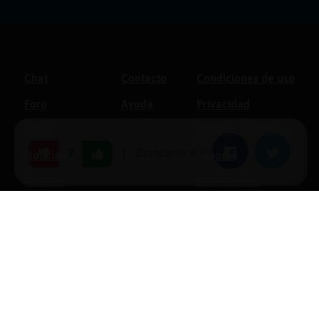
Chat
Contacto
Condiciones de uso
Foro
Ayuda
Privacidad
Blogs
Política de cookies
|
Compartir en:
Facebook
Twitter
7
Noticias
Soporte
Normas
Anunciantes
Estadísticas
Historias
Tu foro gratis