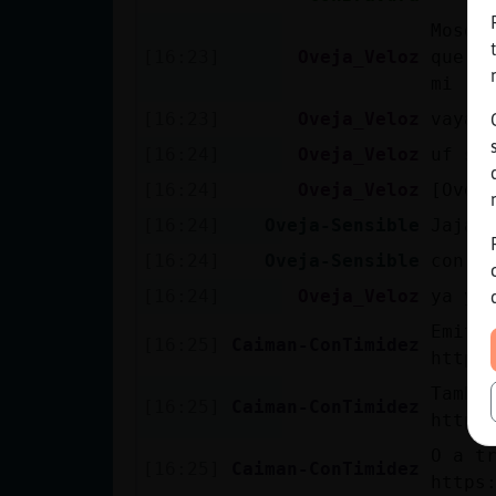
Mosqu
[16:23]
Oveja_Veloz
que v
mi :-
[16:23]
Oveja_Veloz
vaya 
[16:24]
Oveja_Veloz
uf se
[16:24]
Oveja_Veloz
[Ovej
[16:24]
Oveja-Sensible
Jajaa
[16:24]
Oveja-Sensible
con e
[16:24]
Oveja_Veloz
ya yo
Emiti
[16:25]
Caiman-ConTimidez
https
Tambi
[16:25]
Caiman-ConTimidez
https
O a t
[16:25]
Caiman-ConTimidez
https