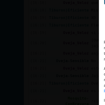
Mis blogs
[16:18]
Oveja_Veloz
que n
[16:18]
Tiburon}Eficiente
Mis m
[16:19]
Tiburon}Eficiente
XD
Mis foros
[16:19]
Tiburon}Eficiente
Flema
[16:19]
Oveja_Veloz
si ag
[Ovej
[16:20]
Oveja_Veloz
Registrar
jajaj
un canal
[16:21]
Oveja_Veloz
aajaj
[16:21]
Oveja-Sensible
No ja
[16:21]
Oveja_Veloz
este 
Más
[16:21]
Oveja-Sensible
Jajaa
gestiones
[16:21]
Tiburon}Eficiente
Oveja
[16:21]
Oveja_Veloz
es qu
Mosquito-
[16:22]
reini
ConBravura