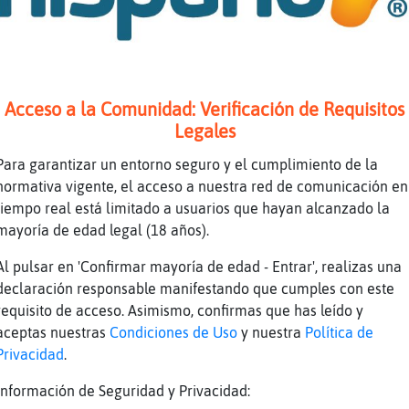
icks mas.... usas madre mia
ejores nicks
VerdeEspesaRicaMmm
Acceso a la Comunidad: Verificación de Requisitos
uantas no esta mal xd
Legales
a-Sensible] jajajaj este no es el que no ronc
Para garantizar un entorno seguro y el cumplimiento de la
ajajajajajaja
normativa vigente, el acceso a nuestra red de comunicación en
ajajajajaja
tiempo real está limitado a usuarios que hayan alcanzado la
mayoría de edad legal (18 años).
jaa
ya no se xd
Al pulsar en 'Confirmar mayoría de edad - Entrar', realizas una
declaración responsable manifestando que cumples con este
a
requisito de acceso. Asimismo, confirmas que has leído y
-Sensible como eres
aceptas nuestras
Condiciones de Uso
y nuestra
Política de
e vaya coleccion de quiero lleva
Privacidad
.
Información de Seguridad y Privacidad:
ciando