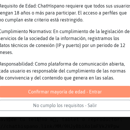
Requisito de Edad: ChatHispano requiere que todos sus usuario
ito-ConBravura a qui no emite ni dios pero lu
tengan 18 años o más para participar. El acceso a perfiles que
as a alucinar, ya sabes que tiene un signific
no cumplan este criterio está restringido.
)
se ha ido
Cumplimiento Normativo: En cumplimiento de la legislación de
servicios de la sociedad de la información, registramos los
 ha ido el kks
datos técnicos de conexión (IP y puerto) por un periodo de 12
a-Sensible] jajajajajajajajaja
meses.
Responsabilidad: Como plataforma de comunicación abierta,
se nick no le contesto
cada usuario es responsable del cumplimiento de las normas
 casi me da la risa a lo bestia jajajajajajaj
de convivencia y del contenido que genera en las salas.
endo: Automᴩco Esc�chanos en la Web:
Confirmar mayoría de edad - Entrar
://chathispano.link/dOdPxW1y/Rxq0NwFSTMBRA
鮠nos puedes escuchar en la Web:
No cumplo los requisitos - Salir
://chathispano.link/PWBcKEtap+yNVol2zmeUnA
rav鳠de tu tel馯no m󶩬, tablet o reproductor:
://chathispano.link/MM/9HJyBbiXo1mFVk2VPpw