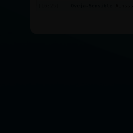
[16:25]
Oveja-Sensible
Ainss