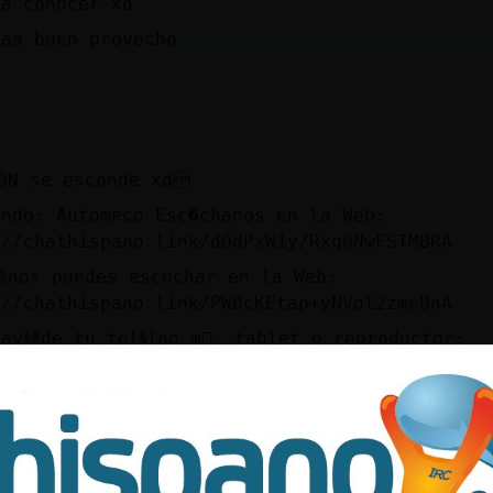
 a conocer xd
aaa buen provecho
ON se esconde xd
endo: Automᴩco Esc�chanos en la Web:
://chathispano.link/dOdPxW1y/Rxq0NwFSTMBRA
鮠nos puedes escuchar en la Web:
://chathispano.link/PWBcKEtap+yNVol2zmeUnA
rav鳠de tu tel馯no m󶩬, tablet o reproductor:
://chathispano.link/MM/9HJyBbiXo1mFVk2VPpw
avomitogargajoflema agggg que asco por dios x
ajajajaja por dios