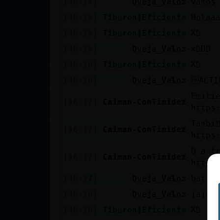
[16:14]
Oveja_Veloz
vamos
cuenta
[16:15]
Tiburon}Eficiente
Holaa
[16:15]
Tiburon}Eficiente
XD
[16:15]
Oveja_Veloz
xDDD
Reservar
[16:16]
Tiburon}Eficiente
XD
alias
[16:16]
Oveja_Veloz
ACTI
Emiti
[16:17]
Caiman-ConTimidez
https
Actualizar
contraseña
Tambi
[16:17]
Caiman-ConTimidez
https
O a t
[16:17]
Caiman-ConTimidez
https
Actualizar
[16:17]
Oveja_Veloz
batid
IP virtual
[16:18]
Oveja_Veloz
jajaj
[16:18]
Tiburon}Eficiente
XD