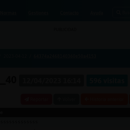
Bus
Normas
Gestiones
Contacto
Ayuda
PUBLICIDAD
2023-04-12
64374a2468140360e50a4153
e_40
12/04/2023 16:14
596 visitas
Reportar
Volver
Historia anterior
e
ssssssssssssss