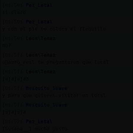
Mis
[01:50]
Pez_Letal
blogs
si claro
[01:50]
Pez_Letal
y con el pie se coloca el flequillo
Mis
[01:50]
Leon\Tenaz
foros
no?
[01:51]
Leon\Tenaz
o񯠔auro_real te preguntaron que local
Registr
[01:51]
Leon\Tenaz
un
jajajajaa
canal
[01:51]
Mosquito_Suave
y para que quieres visitar un local
[01:51]
Mosquito_Suave
jajajaja
Más
gestion
[01:52]
Pez_Letal
[Susana__] mucho gusto