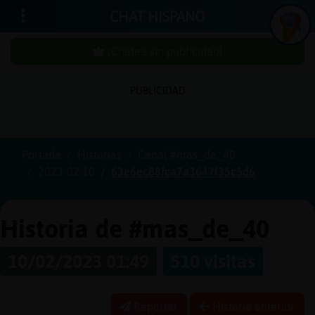
CHAT HISPANO
¡Chatea sin publicidad!
PUBLICIDAD
Iniciar
sesión
Portada
Historias
Canal #mas_de_40
2023-02-10
63e6ec88fca7a3647f35c5d6
¡Chatea
sin
publici
Historia de #mas_de_40
10/02/2023 01:49
510 visitas
Crear
una
Reportar
Historia anterior
cuenta