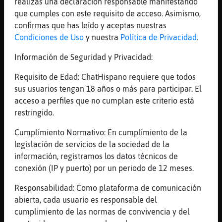
realizas una declaración responsable manifestando
yo soy el de siempre
que cumples con este requisito de acceso. Asimismo,
[01:52]
Pez_Letal
confirmas que has leído y aceptas nuestras
jajaja
Condiciones de Uso
y nuestra
Política de Privacidad
.
[01:52]
Leon\Tenaz
Información de Seguridad y Privacidad:
te damos un minipunto?
[01:52]
Mosquito_Suave
Requisito de Edad: ChatHispano requiere que todos
ah no se si se entiende
sus usuarios tengan 18 años o más para participar. El
acceso a perfiles que no cumplan este criterio está
[01:53]
Mosquito_Suave
restringido.
[Pez_Letal] grrrrrr joe que me has roto la
gracia
Cumplimiento Normativo: En cumplimiento de la
[01:53]
Leon\Tenaz
legislación de servicios de la sociedad de la
madre mia
información, registramos los datos técnicos de
conexión (IP y puerto) por un periodo de 12 meses.
[01:53]
Pez_Letal
[Mosquito_Suave] es que os veo venir
Responsabilidad: Como plataforma de comunicación
[01:53]
Leon\Tenaz
abierta, cada usuario es responsable del
que la pe񡠣rea o piense somos tan..... aysss
cumplimiento de las normas de convivencia y del