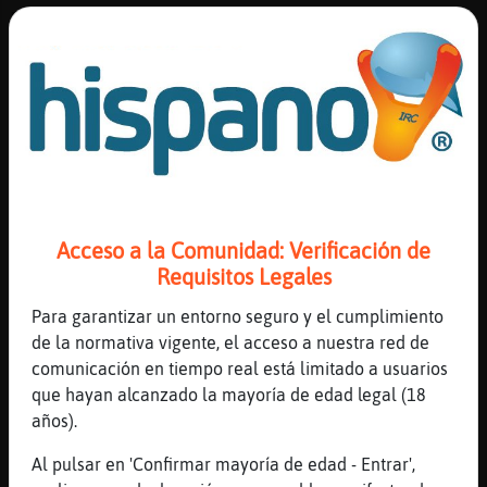
[01:52]
Leon\Tenaz
yo no quiero
[01:52]
Leon\Tenaz
eso queria Pez_Letal
[01:52]
Mosquito_Suave
jajajajaja
[01:52]
Mosquito_Suave
[Pez_Letal] tu eres nuevo?
Acceso a la Comunidad: Verificación de
[01:52]
Leon\Tenaz
Requisitos Legales
no 鬠es desconocido
Para garantizar un entorno seguro y el cumplimiento
[01:52]
Leon\Tenaz
de la normativa vigente, el acceso a nuestra red de
jajajaja
comunicación en tiempo real está limitado a usuarios
[01:52]
Leon\Tenaz
que hayan alcanzado la mayoría de edad legal (18
.oO CAP6969 Oo. biennnnnnnnnnnnnnnnnn
años).
plasssssssssssssssssss
Al pulsar en 'Confirmar mayoría de edad - Entrar',
[01:52]
Pez_Letal