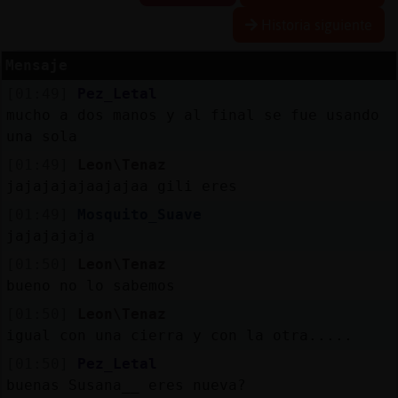
Historia siguiente
Mensaje
Reserva
[01:49]
Pez_Letal
alias
mucho a dos manos y al final se fue usando
una sola
[01:49]
Leon\Tenaz
Actuali
jajajajajaajajaa gili eres
contras
[01:49]
Mosquito_Suave
jajajajaja
[01:50]
Leon\Tenaz
Actuali
bueno no lo sabemos
IP
[01:50]
Leon\Tenaz
virtual
igual con una cierra y con la otra.....
[01:50]
Pez_Letal
buenas Susana__ eres nueva?