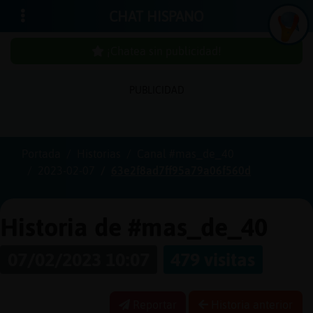
CHAT HISPANO
¡Chatea sin publicidad!
PUBLICIDAD
Iniciar
sesión
Portada
Historias
Canal #mas_de_40
2023-02-07
63e2f8ad7ff95a79a06f560d
¡Chatea
sin
publici
Historia de #mas_de_40
07/02/2023 10:07
479 visitas
Crear
una
Reportar
Historia anterior
cuenta