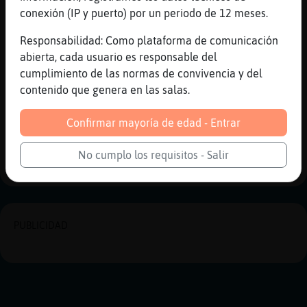
[10:12]
Pinguino-Letal
conexión (IP y puerto) por un periodo de 12 meses.
que te has congelado?
[10:12]
Pinguino-Letal
Responsabilidad: Como plataforma de comunicación
XD
abierta, cada usuario es responsable del
cumplimiento de las normas de convivencia y del
[10:12]
Gallina\ConInquietud
contenido que genera en las salas.
jajajajaja
Confirmar mayoría de edad - Entrar
Reportar
Historia anterior
Historia siguiente
No cumplo los requisitos - Salir
PUBLICIDAD