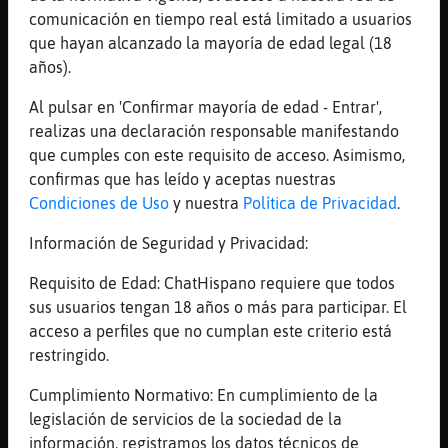
que lo paguen ellos
comunicación en tiempo real está limitado a usuarios
[10:10]
Pinguino-Letal
que hayan alcanzado la mayoría de edad legal (18
XD
años).
[10:10]
Pinguino-Letal
Al pulsar en 'Confirmar mayoría de edad - Entrar',
Yo soy pura estufa pero una que yo se
realizas una declaración responsable manifestando
parece una pinguina
que cumples con este requisito de acceso. Asimismo,
[10:11]
Pinguino-Letal
confirmas que has leído y aceptas nuestras
XD
Condiciones de Uso
y nuestra
Política de Privacidad
.
[10:11]
Pinguino-Letal
Información de Seguridad y Privacidad:
esta se nos ha perdido
Requisito de Edad: ChatHispano requiere que todos
[10:11]
Pinguino-Letal
sus usuarios tengan 18 años o más para participar. El
bordeantpaticaaaaaaaaaaaa
acceso a perfiles que no cumplan este criterio está
[10:11]
Cobaya\Fugaz
restringido.
yo lo que no recuerdo es una espa񡠣omo la de
ahora que la gente tenga miedo a encender
Cumplimiento Normativo: En cumplimiento de la
la calefaccion, no lo vi nunca
legislación de servicios de la sociedad de la
información, registramos los datos técnicos de