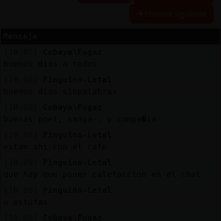
Historia siguiente
Mensaje
Reserva
[10:07]
Cobaya\Fugaz
alias
buenos dias a todos
[10:08]
Pinguino-Letal
buenos dias sinpalabras
Actuali
[10:08]
Cobaya\Fugaz
contras
buenas poet, sanya-. y compa�ia
[10:08]
Pinguino-Letal
estan ahi con el cafe
Actuali
[10:09]
Pinguino-Letal
IP
que hay que poner calefaccion en el chat
virtual
[10:09]
Pinguino-Letal
o estufas
[10:09]
Cobaya\Fugaz