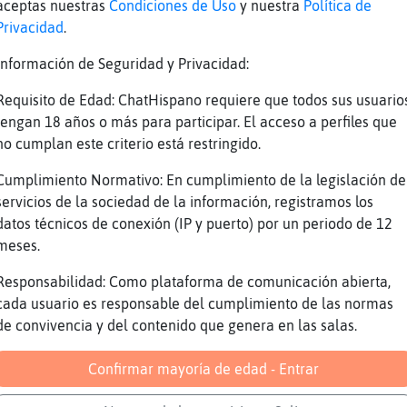
aceptas nuestras
Condiciones de Uso
y nuestra
Política de
te
tataaaaaaaaaaa
Privacidad
.
az
Keeeeeeeeeee
Información de Seguridad y Privacidad:
te
.oO CocodriloElocuente Oo. gracias ni�o
Requisito de Edad: ChatHispano requiere que todos sus usuario
pe
[QuieroChat8411] pelota
tengan 18 años o más para participar. El acceso a perfiles que
te
Oveja}Locuaz me quiere pegarrrr
no cumplan este criterio está restringido.
az
Uissssss
Cumplimiento Normativo: En cumplimiento de la legislación de
az
ߙo?
servicios de la sociedad de la información, registramos los
datos técnicos de conexión (IP y puerto) por un periodo de 12
az
סƛפ(Oveja}Locuaz)ă12׃10]ƃ12!׏ a
meses.
te
Cucú
Responsabilidad: Como plataforma de comunicación abierta,
te
dile algoo
cada usuario es responsable del cumplimiento de las normas
az
No quiero pegarte... ni a ti ni a nadie.
de convivencia y del contenido que genera en las salas.
te
Buenas, QuieroChat8411.
Confirmar mayoría de edad - Entrar
te
Cobaya}Fugaz Muuuuuuuuuuuuuuuuak
te
Hola, EstrellaDeMar\Interesante :)