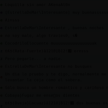
te
Loquilla sin amor AKenaAt0n
ve
[EstrellaDeMar\Interesante] muy buenasssss
te
Ainsss
te
EstrellaDeMar\Interesante , buenas noches
te
no soy malo, algo travies0, s�
te
CocodriloElocuente muuuuuuuuuuuuuuuuak
az
סƛפ(Rata-Fuerte)ă12׃10]ƃ12!׏ eresss
az
Pero pegarle... a nadie.
te
EstrellaDeMar\Interesante no busques
Un dia lo pruebo y te digo, normalmente me
pe
levantar la ceja como el sobera.
te
Sólo busco un hombre romántico y cariñoso 
te
Cobaya}Fugaz me ense񳠬os dientes
סƛפ(Oveja}Locuaz)ă12׃10]ƃ12!׏ dos buenas ostis..viene bien
az