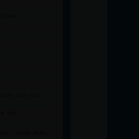
ssssss
 vale con solo
na más