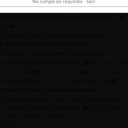
No cumplo los requisitos - Salir
te
Oveja}Locuaz muuuuuuuuuuuuuuuuak
az
סƛפ(Es
te
ah�
te
Leon{Brillante muuuuuuuuuuuuuuuuak
te
AKenaAt0n muuuuuuuuuuuuuuuuak
az
Saludos, EstrellaDeMar\Interesante.
az
סƛפ(Oveja}Locuaz)ă12׃10]ƃ12!׏ k
te
EstrellaDeMar\Interesante muasssssssssss l
az
Cobaya}Fugaz, si yo lo trato con cari�o.
te
Mapache\Suave muuuuuuuuuuuuuuuuak
pe
[QuieroChat8411] menos mal que me gustan l
סƛפ(Oveja}Locuaz)ă12׃10]ƃ12!׏ eso ta bien..si el se
az
deja...querer jajajaa
te
ves