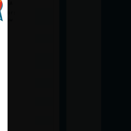
meUnA
uctor:
2VPpw
.