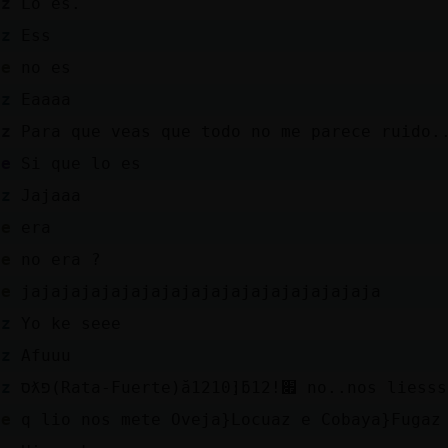
az
Lo es.
az
Ess
te
no es
az
Eaaaa
az
Para que veas que todo no me parece ruido.
te
Si que lo es
az
Jajaaa
te
era
te
no era ?
te
jajajajajajajajajajajajajajajajajaja
az
Yo ke seee
az
Afuuu
az
סƛפ(Rata-Fuerte)ă12׃10]ƃ12!׏ no..nos lies
te
q lio nos mete Oveja}Locuaz e Cobaya}Fugaz