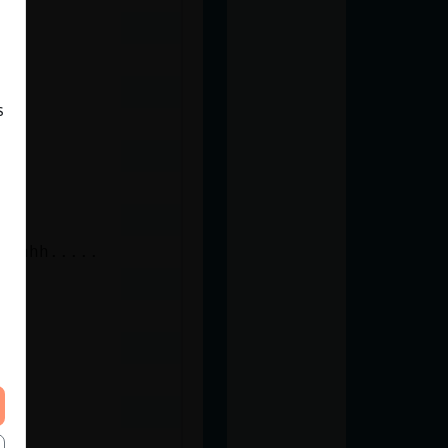
s
 mi sobri no ehhh.....