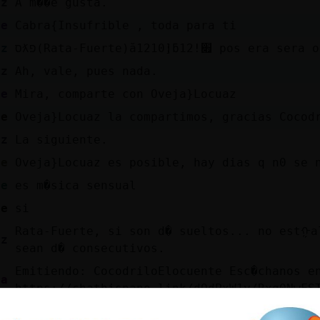
az
A m��e gusta.
te
Cabra{Insufrible , toda para ti
az
סƛפ(Rata-Fuerte)ă12׃10]ƃ12!׏ p
az
Ah, vale, pues nada.
te
Mira, comparte con Oveja}Locuaz
le
Oveja}Locuaz la compartimos, gracias Cocod
az
La siguiente.
te
Oveja}Locuaz es posible, hay dias q n0 se 
te
es m�sica sensual
le
si
Rata-Fuerte, si son d� sueltos... no estᠭa
az
sean d� consecutivos.
Emitiendo: CocodriloElocuente Esc�chanos e
ja
https://chathispano.link/dOdPxW1y/Rxq0NwFS
Tambi鮠nos puedes escuchar en la Web:
ja