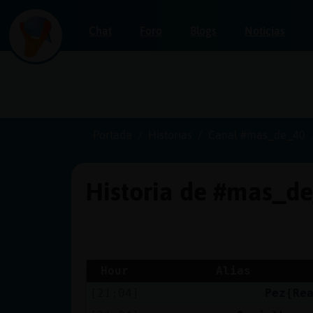
Chat
Foro
Blogs
Noticias
Iniciar
sesión
Portada
Historias
Canal #mas_de_40
Historia de #mas_d
¡Chatea
sin
publicidad!
Hour
Alias
[21:04]
Pez{Re
Crear
una