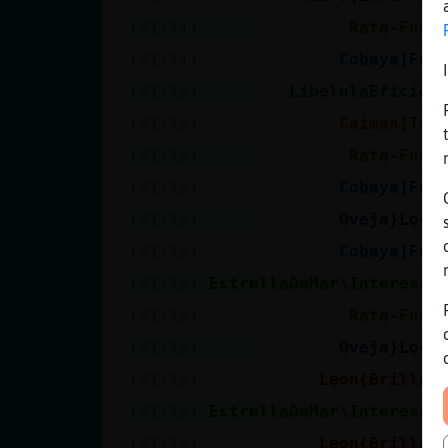
[21:11]
Rata-Fuer
[21:11]
Cobaya}Fug
[21:12]
LibelulaEficien
[21:12]
Caiman{Tor
[21:12]
Rata-Fuer
[21:12]
Cobaya}Fug
[21:12]
Oveja}Locu
[21:12]
Cobaya}Fug
[21:12]
EstrellaDeMar\Interesan
[21:12]
Rata-Fuer
[21:12]
Oveja}Locu
[21:12]
Leon{Brillan
[21:12]
EstrellaDeMar\Interesan
[21:12]
Leon{Brillan