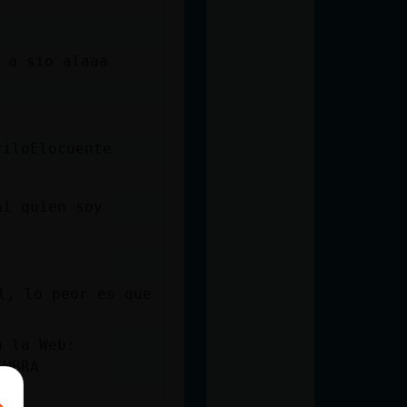
os era sera o a sio alaaa
riloElocuente
ni quien soy
l, lo peor es que
n la Web:
TMBRA