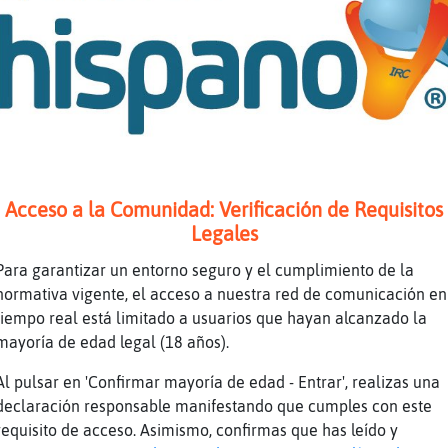
https://chathispano.link/PWBcKEtap+yNVol2z
O a trav鳠de tu tel馯no m󶩬, tablet o reprod
ja
https://chathispano.link/MM/9HJyBbiXo1mFVk
az
((
az
))
az
((
Oveja}Locuaz si, a veces de 3 en 3
te
Acceso a la Comunidad: Verificación de Requisitos
jajajajajajajajajajajajajajajajajaja
Legales
az
Bueno, yo no hago planes a tan largo plazo
Para garantizar un entorno seguro y el cumplimiento de la
te
yo plane0
normativa vigente, el acceso a nuestra red de comunicación en
az
ߖuelo rasante?
tiempo real está limitado a usuarios que hayan alcanzado la
mayoría de edad legal (18 años).
te
Oveja}Locuaz sueles reir?
az
No, soy de semblante serio.
Al pulsar en 'Confirmar mayoría de edad - Entrar', realizas una
declaración responsable manifestando que cumples con este
te
Oveja}Locuaz la seriedad es graciosa
requisito de acceso. Asimismo, confirmas que has leído y
le
CocodriloElocuente, correcto