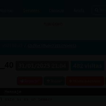
Bus
Normas
Gestiones
Contacto
Ayuda
PUBLICIDAD
2023-01-31
63d9be3f9abc3155d76ef651
e_40
31/01/2023 21:04
482 visitas
Reportar
Volver
Historia anterior
Mensaje
al
esto si es un temazo