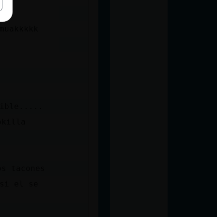
trellaDeMar\Interesante)ă12׃10]ƃ12!׏ muakkkkk
e es mu sensible.....
okilla
os tacones