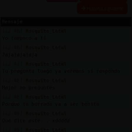
Historia siguiente
Mensaje
Reserva
[12:46]
Mosquito_Letal
alias
Yo tampoco a ti
[12:46]
Mosquito_Letal
Jajajajajaja
Actuali
[12:47]
Mosquito_Letal
contras
Tu pregunta luego ya veremos si respondo
[12:48]
Mosquito_Letal
Mejor no preguntes
Actuali
[12:48]
Mosquito_Letal
IP
Porque la burrada va a ser bonita
virtual
[12:49]
Mosquito_Letal
Que dice este... xddddd
[12:49]
Mosquito_Letal