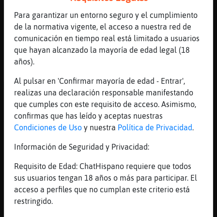
No fumes le�e
Para garantizar un entorno seguro y el cumplimiento
[12:51]
Pinguino}Feroz
de la normativa vigente, el acceso a nuestra red de
jaaaaaaaaaaaaaaaaa Mosquito_Letal
comunicación en tiempo real está limitado a usuarios
[12:51]
Cocodrilo_Verde
que hayan alcanzado la mayoría de edad legal (18
jajajaaaaja
años).
[12:51]
Mosquito_Letal
Al pulsar en 'Confirmar mayoría de edad - Entrar',
ACTION le rompre los cigarros a
realizas una declaración responsable manifestando
Pinguino}Feroz
que cumples con este requisito de acceso. Asimismo,
[12:51]
Mosquito_Letal
confirmas que has leído y aceptas nuestras
Ya sasustao y no le dicho nada
Condiciones de Uso
y nuestra
Política de Privacidad
.
[12:52]
Cocodrilo_Verde
Información de Seguridad y Privacidad:
jijijiiii
Requisito de Edad: ChatHispano requiere que todos
[12:52]
Cocodrilo_Verde
sus usuarios tengan 18 años o más para participar. El
X-P
acceso a perfiles que no cumplan este criterio está
[12:52]
Cocodrilo_Verde
restringido.
feaaaa