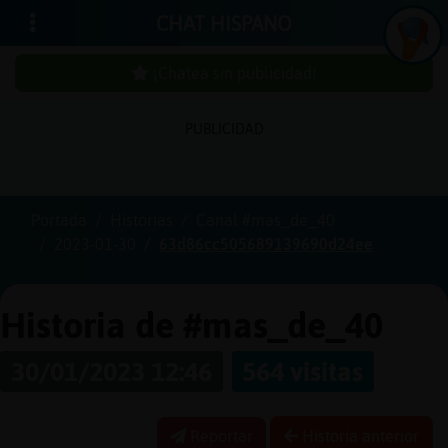
CHAT HISPANO
¡Chatea sin publicidad!
PUBLICIDAD
Iniciar
sesión
Portada
Historias
Canal #mas_de_40
2023-01-30
63d86cc505689139690d24ee
¡Chatea
sin
publici
Historia de #mas_de_40
30/01/2023 12:46
564 visitas
Crear
una
Reportar
Historia anterior
cuenta