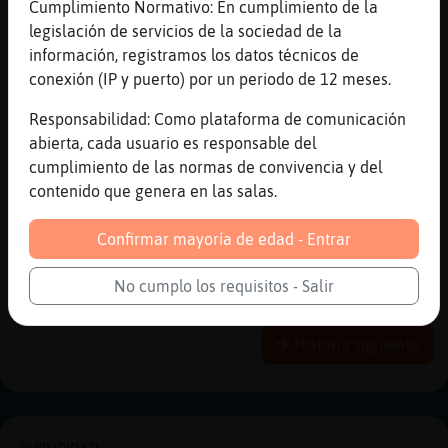
Cumplimiento Normativo: En cumplimiento de la
[12:52]
Pinguino}Feroz
legislación de servicios de la sociedad de la
grrrrrrrrrrrrrrrrrr Mosquito_Letal
información, registramos los datos técnicos de
[12:53]
Mosquito_Letal
conexión (IP y puerto) por un periodo de 12 meses.
[Cocodrilo_Verde] descansa
Responsabilidad: Como plataforma de comunicación
[12:53]
Cocodrilo_Verde
abierta, cada usuario es responsable del
mmmmm
cumplimiento de las normas de convivencia y del
[12:53]
Cocodrilo_Verde
contenido que genera en las salas.
)))
[12:53]
Cocodrilo_Verde
Confirmar mayoría de edad - Entrar
((((
No cumplo los requisitos - Salir
Reportar
Historia anterior
Historia siguiente