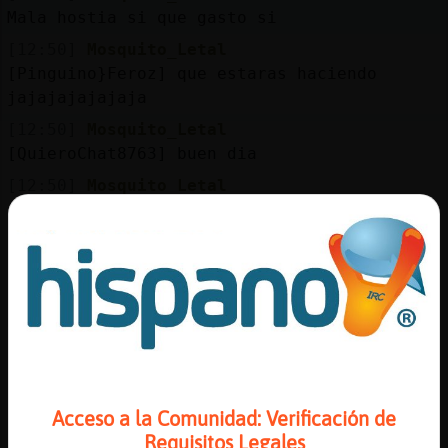
Mis
Mala hostia si que gasto si
blogs
[12:50]
Mosquito_Letal
[Pinguino}Feroz] que estaras haciendo
jajajajajajaja
Mis
[12:50]
Mosquito_Letal
foros
[QuieroChat8763] buen dia
[12:50]
Mosquito_Letal
Jajajajajaj
Registr
[12:50]
Mosquito_Letal
un
Sera posible
canal
[12:50]
Cocodrilo_Verde
mmm
[12:50]
Pinguino}Feroz
pensando si me fumo un piti ya o si me
Más
espero un poco
gestion
Acceso a la Comunidad: Verificación de
[12:50]
Mosquito_Letal
Requisitos Legales