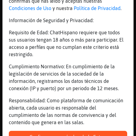
yo no porque me pongo gorda jajajaja
confirmas que has leído y aceptas nuestras
Condiciones de Uso
y nuestra
Política de Privacidad
.
[06:57]
CaballitoDeMar\Especial
CabraConInquietud: y cual es el problema?
Información de Seguridad y Privacidad:
[06:57]
CaballitoDeMar\Especial
Requisito de Edad: ChatHispano requiere que todos
xD
sus usuarios tengan 18 años o más para participar. El
[06:57]
CabraConInquietud
acceso a perfiles que no cumplan este criterio está
la verdad es que me la sopla lo de ponerme
restringido.
ajajajajaja
Cumplimiento Normativo: En cumplimiento de la
[06:57]
CaballitoDeMar\Especial
legislación de servicios de la sociedad de la
más gordita más donde agarrra
información, registramos los datos técnicos de
[06:57]
CaballitoDeMar\Especial
conexión (IP y puerto) por un periodo de 12 meses.
agarrar
Responsabilidad: Como plataforma de comunicación
[06:57]
CaballitoDeMar\Especial
abierta, cada usuario es responsable del
coño
cumplimiento de las normas de convivencia y del
[06:57]
CaballitoDeMar\Especial
contenido que genera en las salas.
xD