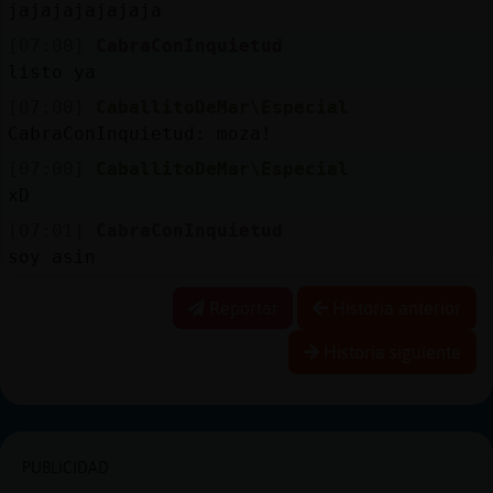
jajajajajajaja
[07:00]
CabraConInquietud
listo ya
[07:00]
CaballitoDeMar\Especial
CabraConInquietud: moza!
[07:00]
CaballitoDeMar\Especial
xD
[07:01]
CabraConInquietud
soy asin
Reportar
Historia anterior
Historia siguiente
PUBLICIDAD