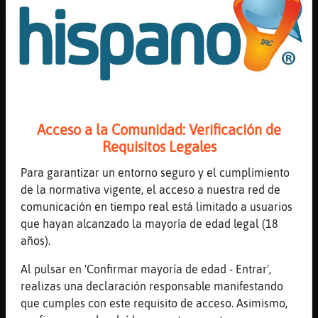
CabraConInquietud: a mi eso de las ostras
me gusta también :)
[06:56]
CabraConInquietud
buenisimas
[06:56]
CabraConInquietud
ufff
[06:56]
CaballitoDeMar\Especial
Acceso a la Comunidad: Verificación de
que guay CabraConInquietud :)
Requisitos Legales
[06:56]
CabraConInquietud
Para garantizar un entorno seguro y el cumplimiento
:-)
de la normativa vigente, el acceso a nuestra red de
[06:56]
CaballitoDeMar\Especial
comunicación en tiempo real está limitado a usuarios
yo quiero hacer turismo gastronómico :)
que hayan alcanzado la mayoría de edad legal (18
años).
[06:56]
CaballitoDeMar\Especial
tengo amigos que van por ahí a hacer
Al pulsar en 'Confirmar mayoría de edad - Entrar',
ejercicio..
realizas una declaración responsable manifestando
[06:56]
CabraConInquietud
que cumples con este requisito de acceso. Asimismo,