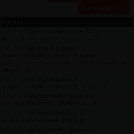
Historia siguiente
Mensaje
Reserva
[06:52]
CaballitoDeMar\Especial
alias
Hola CabraConInquietud! que tal?
[06:52]
CabraConInquietud
[CaballitoDeMar\Especial] buenos
Actuali
diasssssssssssssssss muy bien haciendo aqui
contras
amigos xd
[06:52]
CabraConInquietud
[CaballitoDeMar\Especial] tu que tal
Actuali
[06:52]
CaballitoDeMar\Especial
IP
CabraConInquietud: depende... xD
virtual
[06:52]
CabraConInquietud
de que dependeeeeee jajajaja
[06:52]
CaballitoDeMar\Especial