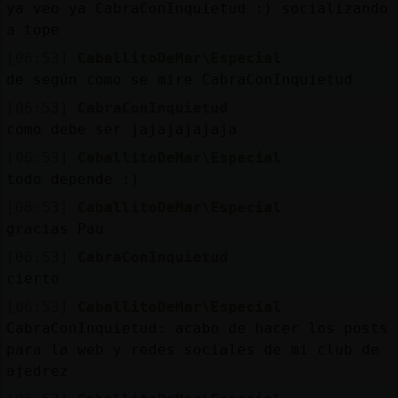
Mis
ya veo ya CabraConInquietud :) socializando
blogs
a tope
[06:53]
CaballitoDeMar\Especial
de según como se mire CabraConInquietud
[06:53]
CabraConInquietud
Mis
como debe ser jajajajajaja
foros
[06:53]
CaballitoDeMar\Especial
todo depende :)
[06:53]
CaballitoDeMar\Especial
Registr
gracias Pau
un
canal
[06:53]
CabraConInquietud
cierto
[06:53]
CaballitoDeMar\Especial
CabraConInquietud: acabo de hacer los posts
Más
para la web y redes sociales de mi club de
gestion
ajedrez