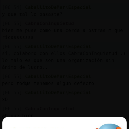
[06:54]
CaballitoDeMar\Especial
y que tal lo pasaste?
[06:55]
CabraConInquietud
bien me puse como una cerda a ostras m que
ricasssssss
[06:55]
CaballitoDeMar\Especial
sí, colaboro con ellos CabraConInquietud :)
lo malo es que son una organización sin
ánimo de lucro..
[06:55]
CaballitoDeMar\Especial
pero tod@s tenemos algun defecto
[06:55]
CaballitoDeMar\Especial
xD
[06:55]
CabraConInquietud
ah que bien
[06:55]
CaballitoDeMar\Especial