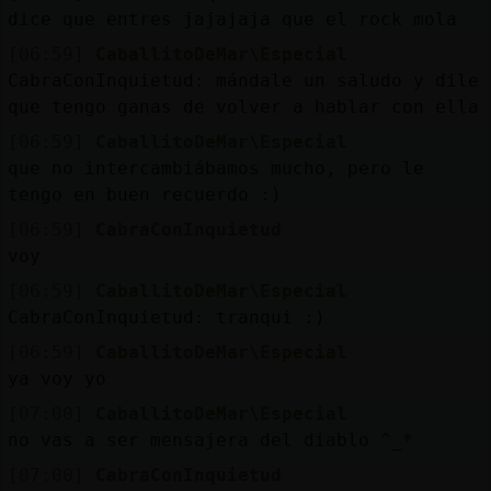
dice que entres jajajaja que el rock mola
[06:59]
CaballitoDeMar\Especial
CabraConInquietud: mándale un saludo y dile
que tengo ganas de volver a hablar con ella
[06:59]
CaballitoDeMar\Especial
que no intercambiábamos mucho, pero le
tengo en buen recuerdo :)
[06:59]
CabraConInquietud
voy
[06:59]
CaballitoDeMar\Especial
CabraConInquietud: tranqui :)
[06:59]
CaballitoDeMar\Especial
ya voy yo
[07:00]
CaballitoDeMar\Especial
no vas a ser mensajera del diablo ^_*
[07:00]
CabraConInquietud