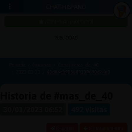
CHAT HISPANO
¡Chatea sin publicidad!
PUBLICIDAD
Iniciar
sesión
Portada
Historias
Canal #mas_de_40
2023-01-30
63d86cb905689139690d24e8
¡Chatea
sin
publici
Historia de #mas_de_40
30/01/2023 06:52
492 visitas
Crear
una
Reportar
Historia anterior
cuenta