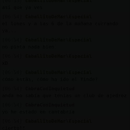
[06:53]
CaballitoDeMar\Especial
así que ya ves
[06:54]
CaballitoDeMar\Especial
el lunes y a las 6 de la mañana currando
ya...
[06:54]
CaballitoDeMar\Especial
no pinta nada bien
[06:54]
CaballitoDeMar\Especial
xD
[06:54]
CaballitoDeMar\Especial
cómo estás, cómo ha ido el finde?
[06:54]
CabraConInquietud
anda no sabia que tenias un club de ajedrez
[06:54]
CabraConInquietud
yo he estado en cantabria
[06:54]
CaballitoDeMar\Especial
cierto!!