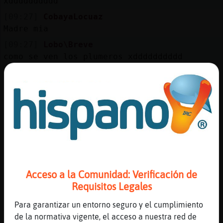
xdddddddddd
Mis
blogs
[09:27]
CobayaLocuaz
Madre mia
[09:27]
Lobo\Breve
como se ven los plumeros xdddddddddd
Mis
[09:27]
CobayaLocuaz
foros
Q de nick tan distintos
[09:27]
CobayaLocuaz
Jajaja
Registr
[09:27]
Lobo\Breve
un
jajajaj yo por algo decia lo de los
canal
pajilleros xd
[09:27]
Lobo\Breve
Acceso a la Comunidad: Verificación de
jajajaja
Requisitos Legales
Más
[09:28]
PanteraConPrisa
gestion
Para garantizar un entorno seguro y el cumplimiento
Alguna mujer dominante
de la normativa vigente, el acceso a nuestra red de