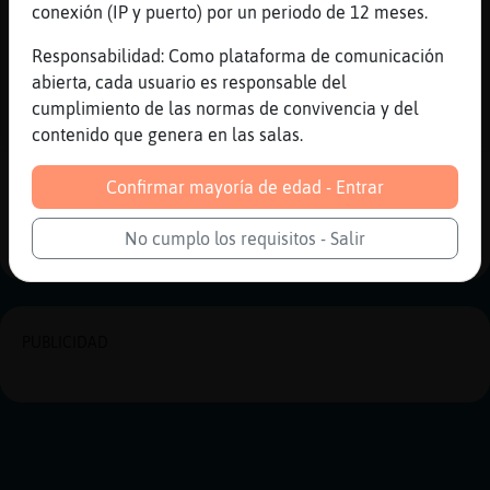
conexión (IP y puerto) por un periodo de 12 meses.
[09:30]
Lobo\Breve
oye PanteraConPrisa si eres obediente
Responsabilidad: Como plataforma de comunicación
pirate a otro lado xd
abierta, cada usuario es responsable del
[09:30]
Lobo\Breve
cumplimiento de las normas de convivencia y del
por finnnnnnnnnnnnnnnn fin de semana
contenido que genera en las salas.
Reportar
Historia anterior
Confirmar mayoría de edad - Entrar
Historia siguiente
No cumplo los requisitos - Salir
PUBLICIDAD