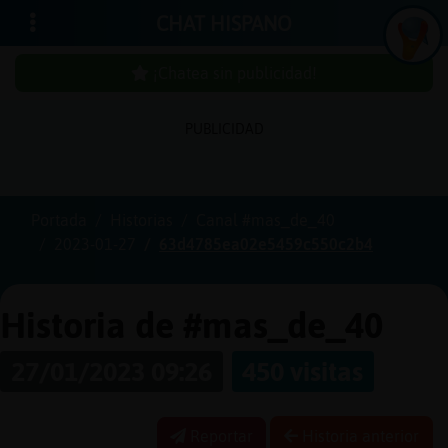
CHAT HISPANO
¡Chatea sin publicidad!
PUBLICIDAD
Iniciar
sesión
Portada
Historias
Canal #mas_de_40
2023-01-27
63d4785ea02e5459c550c2b4
¡Chatea
sin
publici
Historia de #mas_de_40
27/01/2023 09:26
450 visitas
Crear
una
Reportar
Historia anterior
cuenta