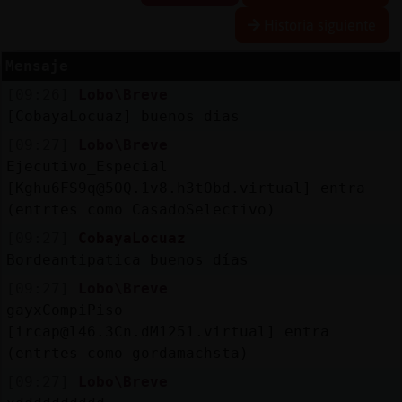
Historia siguiente
Mensaje
Reserva
[09:26]
Lobo\Breve
alias
[CobayaLocuaz] buenos dias
[09:27]
Lobo\Breve
Ejecutivo_Especial
Actuali
[Kghu6FS9q@5OQ.1v8.h3tObd.virtual] entra
contras
(entr󠡮tes como CasadoSelectivo)
[09:27]
CobayaLocuaz
Bordeantipatica buenos días
Actuali
[09:27]
Lobo\Breve
IP
gayxCompiPiso
virtual
[ircap@l46.3Cn.dM1251.virtual] entra
(entr󠡮tes como gordamachsta)
[09:27]
Lobo\Breve