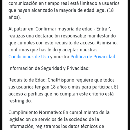
[09:28]
Lobo\Breve
comunicación en tiempo real está limitado a usuarios
y si ves coleccion de canales coxinos....
que hayan alcanzado la mayoría de edad legal (18
mae miaaaaaaaa
años).
[09:28]
Lobo\Breve
Al pulsar en 'Confirmar mayoría de edad - Entrar',
[PanteraConPrisa] si yo pirate a dar por cu
realizas una declaración responsable manifestando
lo a otra parte
que cumples con este requisito de acceso. Asimismo,
[09:28]
CobayaLocuaz
confirmas que has leído y aceptas nuestras
Jajaja
Condiciones de Uso
y nuestra
Política de Privacidad
.
[09:28]
Lobo\Breve
Información de Seguridad y Privacidad:
ale dominado xddddddddddddd
[09:28]
CobayaLocuaz
Requisito de Edad: ChatHispano requiere que todos
Desde luego
sus usuarios tengan 18 años o más para participar. El
acceso a perfiles que no cumplan este criterio está
[09:29]
Lobo\Breve
restringido.
de todo tiene la vi񡠤el se�or
[09:29]
Lobo\Breve
Cumplimiento Normativo: En cumplimiento de la
estan todo el dia con el ra bo en la mano
legislación de servicios de la sociedad de la
xddddddddddddddd
información, registramos los datos técnicos de