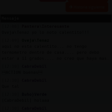
Historia siguiente
Mensaje
Reserva
[12:08]
Pantera\Interesante
alias
Oveja\Tenaz yo lo noto calentito!!!
[12:09]
Oveja\Tenaz
aqui no esta calentito... no tengo
Actuali
termometro dentro de casa.... pero debo
contras
estar a 11 grados.... no creo que haya mas.
[12:10]
CabraDebil
ACTION buenas
Actuali
[12:10]
CabraDebil
IP
Que tal
virtual
[12:10]
Buho}Verde
[CabraDebil] holaaa
[12:10]
CabraDebil