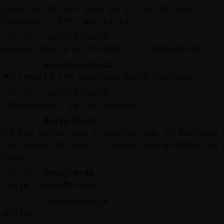
Esas me chiflan unas de un bar de aquí,
caseras... Boh, qué vicio.
[12:19]
Tigre{Naranja
depuis que tu es fran硩s .... Buho}Verde :)
[12:19]
Avestruz}Feliz
Me comería 100 seguidas hasta explotar.
[12:19]
Tigre{Naranja
[Buho}Verde] ya veo jajajaa
[12:19]
Oveja\Tenaz
la mia hacia unas croquetas que te quitaban
las ganas de sopa.... hasta que probabas la
sopa...
[12:19]
Buho}Verde
jajja Tigre{Naranja
[12:19]
Tigre{Naranja
ajajjaj