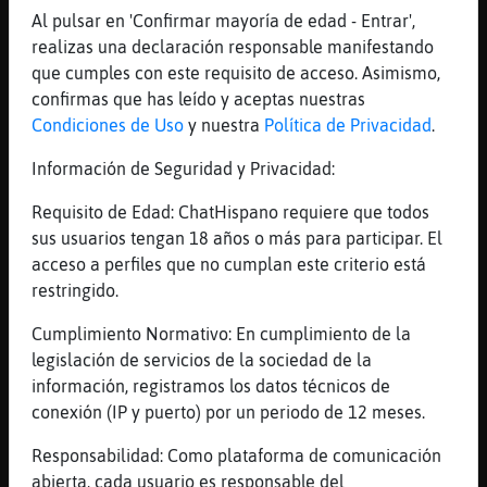
Oveja\Tenaz, es para críos pero es muy
Al pulsar en 'Confirmar mayoría de edad - Entrar',
gracioso.
realizas una declaración responsable manifestando
[12:20]
Tigre{Naranja
que cumples con este requisito de acceso. Asimismo,
yo cre�ue te hab� hecho rico la bas !!!!
confirmas que has leído y aceptas nuestras
Buho}Verde
Condiciones de Uso
y nuestra
Política de Privacidad
.
[12:20]
Buho}Verde
Información de Seguridad y Privacidad:
abanicate!!
[12:20]
Oveja\Tenaz
Requisito de Edad: ChatHispano requiere que todos
yo he intentado leer ese libro unas 10
sus usuarios tengan 18 años o más para participar. El
veces... y no he podido pasar de la segunda
acceso a perfiles que no cumplan este criterio está
pagina.
restringido.
[12:20]
Buho}Verde
Cumplimiento Normativo: En cumplimiento de la
[Tigre{Naranja] no solo estoy pero no soy
legislación de servicios de la sociedad de la
[12:21]
Buho}Verde
información, registramos los datos técnicos de
jajaja
conexión (IP y puerto) por un periodo de 12 meses.
[12:21]
Avestruz}Feliz
Responsabilidad: Como plataforma de comunicación
Oveja\Tenaz, ¿en serio?
abierta, cada usuario es responsable del