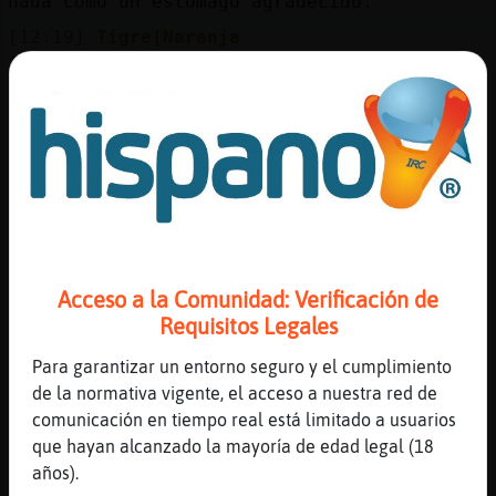
nada como un estomago agradecido.
[12:19]
Tigre{Naranja
[Buho}Verde] ajajj es broma
[12:19]
Buho}Verde
solo que no te vi jajaja
[12:19]
Oveja\Tenaz
si Avestruz}Feliz me lo dicen mucho.
[12:20]
Tigre{Naranja
amss
[12:20]
Tigre{Naranja
Acceso a la Comunidad: Verificación de
tas perrdonaooooo Buho}Verde
Requisitos Legales
[12:20]
Buho}Verde
Para garantizar un entorno seguro y el cumplimiento
ademas si yo soy el pobre xD
de la normativa vigente, el acceso a nuestra red de
[12:20]
Tigre{Naranja
comunicación en tiempo real está limitado a usuarios
jaajaaj
que hayan alcanzado la mayoría de edad legal (18
[12:20]
Avestruz}Feliz
años).