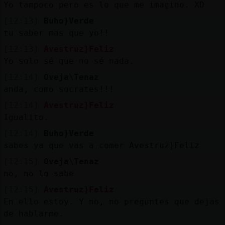
Yo tampoco pero es lo que me imagino. XD
[12:13]
Buho}Verde
tu saber mas que yo!!
[12:13]
Avestruz}Feliz
Yo solo sé que no sé nada.
[12:14]
Oveja\Tenaz
anda, como socrates!!!
[12:14]
Avestruz}Feliz
Igualito.
[12:14]
Buho}Verde
sabes ya que vas a comer Avestruz}Feliz
[12:15]
Oveja\Tenaz
no, no lo sabe
[12:15]
Avestruz}Feliz
En ello estoy. Y no, no preguntes que dejas
de hablarme.