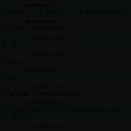
[12:21]
Avestruz}Feliz
ACTION se va a París a ver a Buho}Verde.
[12:21]
Buho}Verde
te estas confundiendo jajaja
[12:21]
Tigre{Naranja
en serio ??
[12:22]
Tigre{Naranja
jaajajaj
[12:22]
Buho}Verde
jajaja
[12:22]
Tigre{Naranja
cre� eras el 666 Buho}Verde
[12:22]
Avestruz}Feliz
ACTION vuelve de París porque Buho}Verde
no está.
[12:22]
Tigre{Naranja