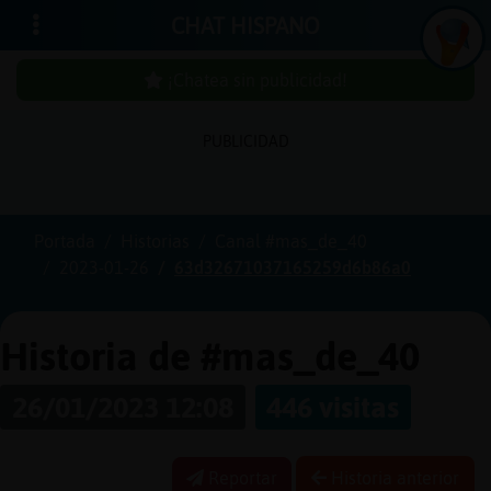
CHAT HISPANO
¡Chatea sin publicidad!
PUBLICIDAD
Iniciar
sesión
Portada
Historias
Canal #mas_de_40
2023-01-26
63d32671037165259d6b86a0
¡Chatea
sin
publici
Historia de #mas_de_40
26/01/2023 12:08
446 visitas
Crear
una
Reportar
Historia anterior
cuenta