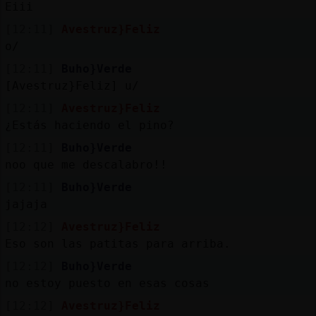
Mis
Eiii
blogs
[12:11]
Avestruz}Feliz
o/
[12:11]
Buho}Verde
[Avestruz}Feliz] u/
Mis
foros
[12:11]
Avestruz}Feliz
¿Estás haciendo el pino?
[12:11]
Buho}Verde
noo que me descalabro!!
Registr
un
[12:11]
Buho}Verde
canal
jajaja
[12:12]
Avestruz}Feliz
Eso son las patitas para arriba.
[12:12]
Buho}Verde
Más
no estoy puesto en esas cosas
gestion
[12:12]
Avestruz}Feliz