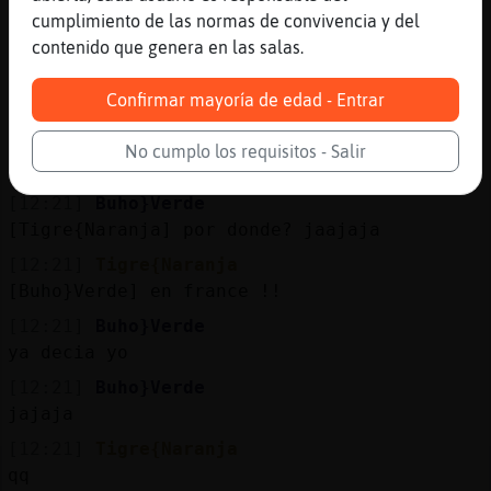
[12:21]
Tigre{Naranja
cumplimiento de las normas de convivencia y del
[Buho}Verde] a� est᳠por allᠿ?
contenido que genera en las salas.
[12:21]
Avestruz}Feliz
Confirmar mayoría de edad - Entrar
Pues es muy divertido.
[12:21]
Tigre{Naranja
No cumplo los requisitos - Salir
a�n *
[12:21]
Buho}Verde
[Tigre{Naranja] por donde? jaajaja
[12:21]
Tigre{Naranja
[Buho}Verde] en france !!
[12:21]
Buho}Verde
ya decia yo
[12:21]
Buho}Verde
jajaja
[12:21]
Tigre{Naranja
qq