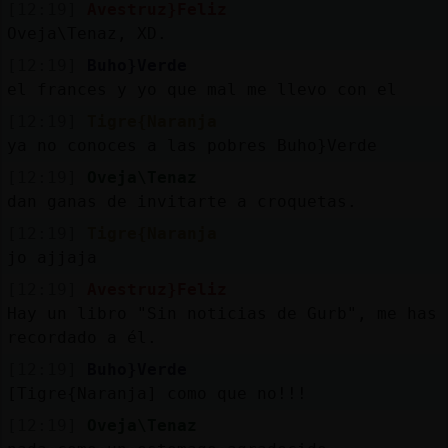
[12:19]
Avestruz}Feliz
Oveja\Tenaz, XD.
[12:19]
Buho}Verde
el frances y yo que mal me llevo con el
[12:19]
Tigre{Naranja
ya no conoces a las pobres Buho}Verde
[12:19]
Oveja\Tenaz
dan ganas de invitarte a croquetas.
[12:19]
Tigre{Naranja
jo ajjaja
[12:19]
Avestruz}Feliz
Hay un libro "Sin noticias de Gurb", me has
recordado a él.
[12:19]
Buho}Verde
[Tigre{Naranja] como que no!!!
[12:19]
Oveja\Tenaz