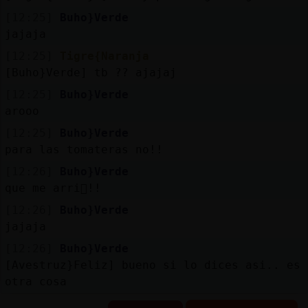
[12:25]
Buho}Verde
jajaja
[12:25]
Tigre{Naranja
[Buho}Verde] tb ?? ajajaj
[12:25]
Buho}Verde
arooo
[12:25]
Buho}Verde
para las tomateras no!!
[12:26]
Buho}Verde
que me arri񯮯!!
[12:26]
Buho}Verde
jajaja
[12:26]
Buho}Verde
[Avestruz}Feliz] bueno si lo dices asi.. es
otra cosa