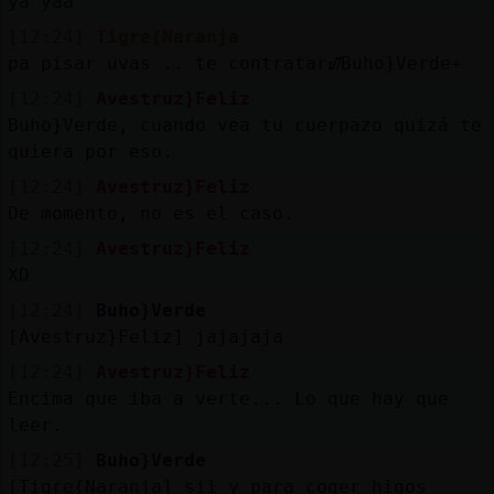
ya yaa
[12:24]
Tigre{Naranja
pa pisar uvas .. te contratarᮠBuho}Verde+
[12:24]
Avestruz}Feliz
Buho}Verde, cuando vea tu cuerpazo quizá te
quiera por eso.
[12:24]
Avestruz}Feliz
De momento, no es el caso.
[12:24]
Avestruz}Feliz
XD
[12:24]
Buho}Verde
[Avestruz}Feliz] jajajaja
[12:24]
Avestruz}Feliz
Encima que iba a verte... Lo que hay que
leer.
[12:25]
Buho}Verde
[Tigre{Naranja] sii y para coger higos