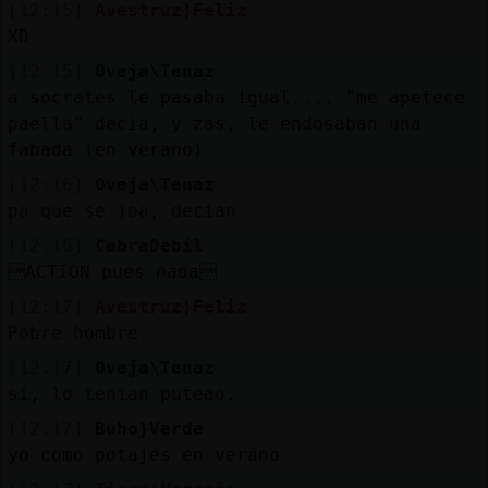
[12:15]
Avestruz}Feliz
XD
[12:15]
Oveja\Tenaz
a socrates le pasaba igual.... "me apetece
paella" decia, y zas, le endosaban una
fabada (en verano)
[12:16]
Oveja\Tenaz
pa que se joa, decian.
[12:16]
CabraDebil
ACTION pues nada
[12:17]
Avestruz}Feliz
Pobre hombre.
[12:17]
Oveja\Tenaz
si, lo tenian puteao.
[12:17]
Buho}Verde
yo como potajes en verano