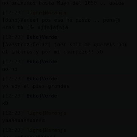
no privados hasta Mayo del 2050 .. asias
[12:23]
Tigre{Naranja
[Buho}Verde] pos eso ha pasao .. pens頱
eras t� (🔩 ajjajajaja
[12:23]
Buho}Verde
[Avestruz}Feliz] joer solo me quereis por
el interes y por mi cuerpazo!! xD
[12:23]
Buho}Verde
no no
[12:23]
Buho}Verde
yo soy el pies grandes
[12:23]
Buho}Verde
xD
[12:23]
Tigre{Naranja
yaaaaaaaaaaaaa
[12:23]
Tigre{Naranja