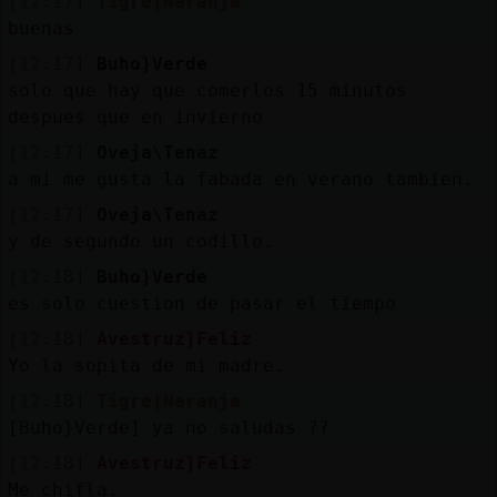
[12:17]
Tigre{Naranja
buenas
[12:17]
Buho}Verde
solo que hay que comerlos 15 minutos
despues que en invierno
[12:17]
Oveja\Tenaz
a mi me gusta la fabada en verano tambien.
[12:17]
Oveja\Tenaz
y de segundo un codillo.
[12:18]
Buho}Verde
es solo cuestion de pasar el tiempo
[12:18]
Avestruz}Feliz
Yo la sopita de mi madre.
[12:18]
Tigre{Naranja
[Buho}Verde] ya no saludas ??
[12:18]
Avestruz}Feliz
Me chifla.