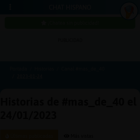
CHAT HISPANO
¡Chatea sin publicidad!
PUBLICIDAD
Iniciar
sesión
Portada
Historias
Canal #mas_de_40
2023-01-24
¡Chatea
sin
publici
Historias de #mas_de_40 el
24/01/2023
Crear
una
Últimas publicadas
Más vistas
cuenta