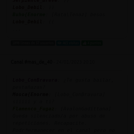
Serpiente_Breve
: ))
Mis
Lobo_Debil
: ))
blogs
Buho{Enorme
: [Rata\Tenaz] besos
Lobo_Debil
: ((
...
Mis
1898 líneas de 37 usuarios
465 visitas
4 puntos
foros
Canal #mas_de_40
-
24/01/2023 20:10
Registr
un
Lobo_ConBravura
: ¿Te gusta bailar,
canal
pestañazas?
Mosca{Enorme
: [Lobo_ConBravura]
siiiii y a ti?
Flamenco_Fugaz
: [AvalonGadittana]
Más
Queda silenciado/a por abuso de
gestion
repeticiones. Recapacite.
Podrᠰermanecer en el canal pero no