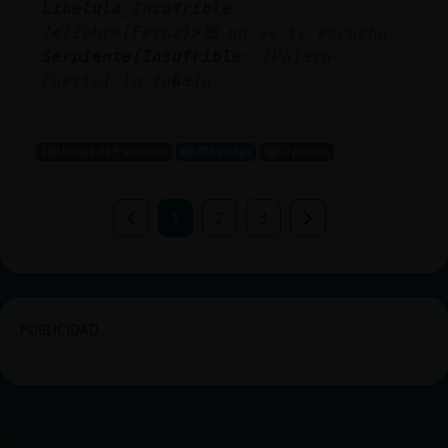
Libelula_Insufrible
:
׃7<{Zebra{Feroz}>׏ no se te escucha
Serpiente{Insufrible
: [Pajaro-
Fuerte] lo fu�aja
...
188 líneas de 9 usuarios
453 visitas
0 puntos
1
2
3
PUBLICIDAD