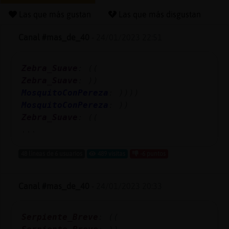
Las que más gustan
Las que más disgustan
Canal #mas_de_40
-
24/01/2023 22:51
Reserva
alias
Zebra_Suave
: ((
Zebra_Suave
: ))
MosquitoConPereza
: ))))
Actuali
MosquitoConPereza
: ))
contras
Zebra_Suave
: ((
...
48 líneas de 6 usuarios
489 visitas
-6 puntos
Actuali
IP
Canal #mas_de_40
-
24/01/2023 20:33
virtual
Serpiente_Breve
: ((