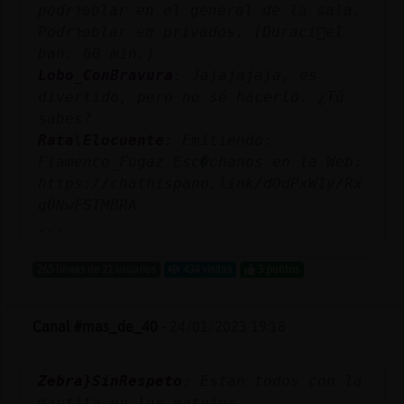
podrᠨablar en el general de la sala.
Podrᠨablar en privados. [Duraci󮠤el
ban: 60 min.]
Lobo_ConBravura
: Jajajajaja, es
divertido, pero no sé hacerlo. ¿Tú
sabes?
Rata\Elocuente
: Emitiendo:
Flamenco_Fugaz Esc�chanos en la Web:
https://chathispano.link/dOdPxW1y/Rx
q0NwFSTMBRA
...
265 líneas de 21 usuarios
434 visitas
3 puntos
Canal #mas_de_40
-
24/01/2023 19:18
Zebra}SinRespeto
: Estan todos con la
mantita en los matojos