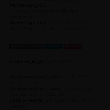
Murcielago_Azul
:
׃7<{AnguilaDelMonton}>׏ anda
exagerado
Murcielago_Azul
: sino hace frio
Pez\Veloz
: a mi no me toques!!!
...
316 líneas de 9 usuarios
458 visitas
-7 puntos
Canal #mas_de_40
-
24/01/2023 13:08
Serpiente{Insufrible
: [Zebra{Feroz]
yo te relevo
Serpiente{Insufrible
: [Zebra{Feroz]
gracias por tu emisi�n
Pajaro-Fuerte
: Dark_boy eres dj tu
tambi鮿