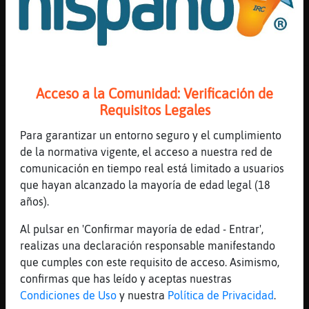
...
2418 líneas de 42 usuarios
472 visitas
-4 puntos
Canal #mas_de_40
-
24/01/2023 15:53
Acceso a la Comunidad: Verificación de
Requisitos Legales
Zebra-Interesante
: BUENASSSSSSSSSSS
Para garantizar un entorno seguro y el cumplimiento
Zebra-Interesante
: uis
de la normativa vigente, el acceso a nuestra red de
Zebra-Interesante
: perdon
comunicación en tiempo real está limitado a usuarios
Zebra-Interesante
: [BuscoMujerGorda]
que hayan alcanzado la mayoría de edad legal (18
hol<
años).
Zebra-Interesante
: hola
...
Al pulsar en 'Confirmar mayoría de edad - Entrar',
realizas una declaración responsable manifestando
42 líneas de 4 usuarios
422 visitas
-3 puntos
que cumples con este requisito de acceso. Asimismo,
confirmas que has leído y aceptas nuestras
Condiciones de Uso
y nuestra
Política de Privacidad
.
Canal #mas_de_40
-
24/01/2023 15:42