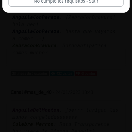
No cumplo los requisitos - Salir
buenas
ZebraConBravura
: Volviste
AnguilaConPereza
: [ZebraConBravura]
hola neni
AnguilaConPereza
: hasta que vayamos
a comer :-)
ZebraConBravura
: Bordeantipatica
comes mucho?
...
33 líneas de 5 usuarios
432 visitas
-3 puntos
Canal #mas_de_40
-
24/01/2023 13:43
AnguilaDelMonton
: joerrr tarigao las
manos congeladasssssss
Culebra_Marron
: Rata_Transparente
hoy viene la ligona Renault?